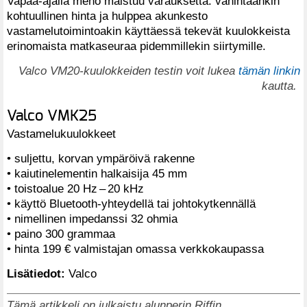
Vapaa-ajalla meno maistuu varauksetta: vähintäänkin
kohtuullinen hinta ja hulppea akunkesto
vastamelutoimintoakin käyttäessä tekevät kuulokkeista
erinomaista matkaseuraa pidemmillekin siirtymille.
Valco VM20-kuulokkeiden testin voit lukea
tämän linkin
kautta.
Valco VMK25
Vastamelukuulokkeet
• suljettu, korvan ympäröivä rakenne
• kaiutinelementin halkaisija 45 mm
• toistoalue 20 Hz – 20 kHz
• käyttö Bluetooth-yhteydellä tai johtokytkennällä
• nimellinen impedanssi 32 ohmia
• paino 300 grammaa
• hinta 199 € valmistajan omassa verkkokaupassa
Lisätiedot:
Valco
Tämä artikkeli on julkaistu alunperin Riffin