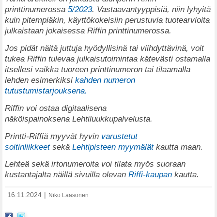
printtinumerossa
5/2023
. Vastaavantyyppisiä, niin lyhyitä
kuin pitempiäkin, käyttökokeisiin perustuvia tuotearvioita
julkaistaan jokaisessa Riffin printtinumerossa.
Jos pidät näitä juttuja hyödyllisinä tai viihdyttävinä, voit
tukea Riffin tulevaa julkaisutoimintaa kätevästi ostamalla
itsellesi vaikka tuoreen printtinumeron tai tilaamalla
lehden esimerkiksi
kahden numeron
tutustumistarjouksena.
Riffin voi ostaa digitaalisena
näköispainoksena
Lehtiluukkupalvelusta
.
Printti-Riffiä myyvät hyvin
varustetut
soitinliikkeet
sekä
Lehtipisteen myymälät
kautta maan.
Lehteä sekä irtonumeroita voi tilata myös suoraan
kustantajalta näillä sivuilla olevan
Riffi-kaupan
kautta.
16.11.2024
|
Niko Laasonen