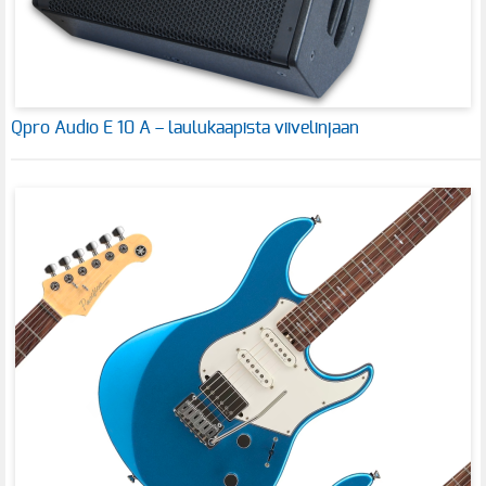
Qpro Audio E 10 A – laulukaapista viivelinjaan