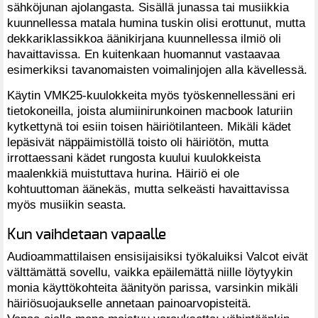
sähköjunan ajolangasta. Sisällä junassa tai musiikkia
kuunnellessa matala humina tuskin olisi erottunut, mutta
dekkariklassikkoa äänikirjana kuunnellessa ilmiö oli
havaittavissa. En kuitenkaan huomannut vastaavaa
esimerkiksi tavanomaisten voimalinjojen alla kävellessä.
Käytin VMK25-kuulokkeita myös työskennellessäni eri
tietokoneilla, joista alumiinirunkoinen macbook laturiin
kytkettynä toi esiin toisen häiriötilanteen. Mikäli kädet
lepäsivät näppäimistöllä toisto oli häiriötön, mutta
irrottaessani kädet rungosta kuului kuulokkeista
maalenkkiä muistuttava hurina. Häiriö ei ole
kohtuuttoman äänekäs, mutta selkeästi havaittavissa
myös musiikin seasta.
Kun vaihdetaan vapaalle
Audioammattilaisen ensisijaisiksi työkaluiksi Valcot eivät
välttämättä sovellu, vaikka epäilemättä niille löytyykin
monia käyttökohteita äänityön parissa, varsinkin mikäli
häiriösuojaukselle annetaan painoarvopisteitä.