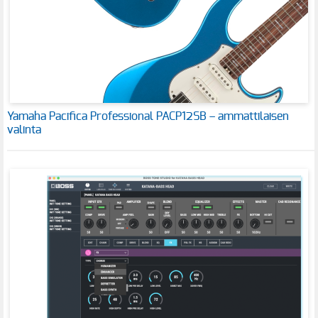
Yamaha Pacifica Professional PACP12SB – ammattilaisen
valinta