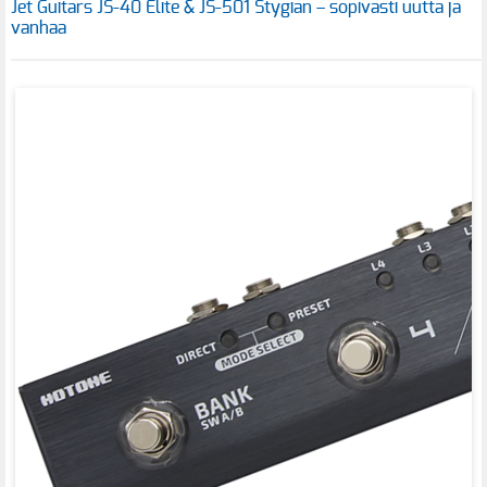
Jet Guitars JS-40 Elite & JS-501 Stygian – sopivasti uutta ja
vanhaa