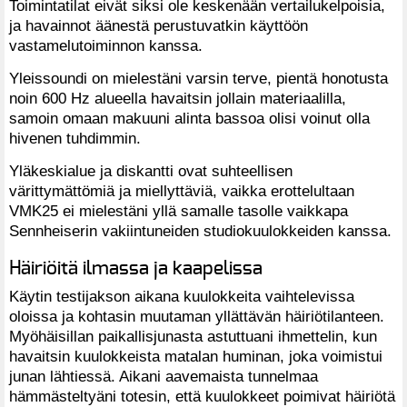
Toimintatilat eivät siksi ole keskenään vertailukelpoisia,
ja havainnot äänestä perustuvatkin käyttöön
vastamelutoiminnon kanssa.
Yleissoundi on mielestäni varsin terve, pientä honotusta
noin 600 Hz alueella havaitsin jollain materiaalilla,
samoin omaan makuuni alinta bassoa olisi voinut olla
hivenen tuhdimmin.
Yläkeskialue ja diskantti ovat suhteellisen
värittymättömiä ja miellyttäviä, vaikka erottelultaan
VMK25 ei mielestäni yllä samalle tasolle vaikkapa
Sennheiserin vakiintuneiden studiokuulokkeiden kanssa.
Häiriöitä ilmassa ja kaapelissa
Käytin testijakson aikana kuulokkeita vaihtelevissa
oloissa ja kohtasin muutaman yllättävän häiriötilanteen.
Myöhäisillan paikallisjunasta astuttuani ihmettelin, kun
havaitsin kuulokkeista matalan huminan, joka voimistui
junan lähtiessä. Aikani aavemaista tunnelmaa
hämmästeltyäni totesin, että kuulokkeet poimivat häiriötä