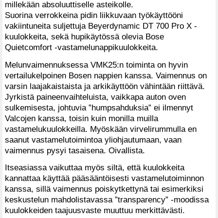
millekään absoluuttiselle asteikolle.
Suorina verrokkeina pidin liikkuvaan työkäyttööni
vakiintuneita suljettuja Beyerdynamic DT 700 Pro X -
kuulokkeita, sekä hupikäytössä olevia Bose
Quietcomfort -vastamelunappikuulokkeita.
Melunvaimennuksessa VMK25:n toiminta on hyvin
vertailukelpoinen Bosen nappien kanssa. Vaimennus on
varsin laajakaistaista ja arkikäyttöön vähintään riittävä.
Jyrkistä paineenvaihteluista, vaikkapa auton oven
sulkemisesta, johtuvia ”humpsahduksia” ei ilmennyt
Valcojen kanssa, toisin kuin monilla muilla
vastamelukuulokkeilla. Myöskään virvelirummulla en
saanut vastamelutoimintoa yliohjautumaan, vaan
vaimennus pysyi tasaisena. Oivallista.
Itseasiassa vaikuttaa myös siltä, että kuulokkeita
kannattaa käyttää pääsääntöisesti vastamelutoiminnon
kanssa, sillä vaimennus poiskytkettynä tai esimerkiksi
keskustelun mahdolistavassa ”transparency” -moodissa
kuulokkeiden taajuusvaste muuttuu merkittävästi.