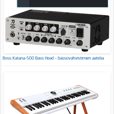
Boss Katana-500 Bass Head – bassovahvistimien aatelia