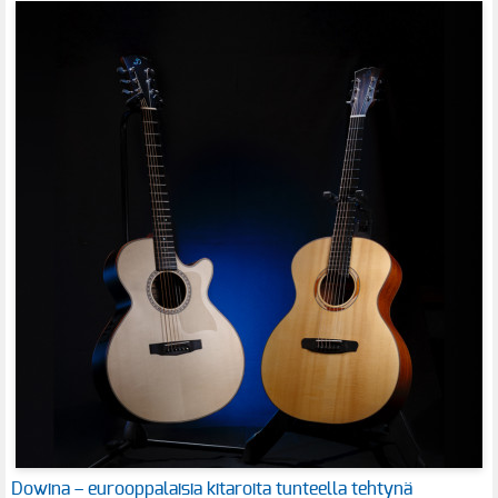
Dowina – eurooppalaisia kitaroita tunteella tehtynä