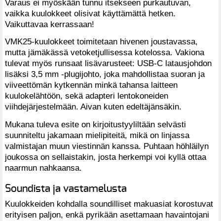
Varaus ei myöskään tunnu itsekseen purkautuvan,
vaikka kuulokkeet olisivat käyttämättä hetken.
Vaikuttavaa kerrassaan!
VMK25-kuulokkeet toimitetaan hivenen joustavassa,
mutta jämäkässä vetoketjullisessa kotelossa. Vakiona
tulevat myös runsaat lisävarusteet: USB-C latausjohdon
lisäksi 3,5 mm -plugijohto, joka mahdollistaa suoran ja
viiveettömän kytkennän minkä tahansa laitteen
kuulokelähtöön, sekä adapteri lentokoneiden
viihdejärjestelmään. Aivan kuten edeltäjänsäkin.
Mukana tuleva esite on kirjoitustyyliltään selvästi
suunniteltu jakamaan mielipiteitä, mikä on linjassa
valmistajan muun viestinnän kanssa. Puhtaan höhläilyn
joukossa on sellaistakin, josta herkempi voi kyllä ottaa
naarmun nahkaansa.
Soundista ja vastamelusta
Kuulokkeiden kohdalla soundilliset makuasiat korostuvat
erityisen paljon, enkä pyrikään asettamaan havaintojani