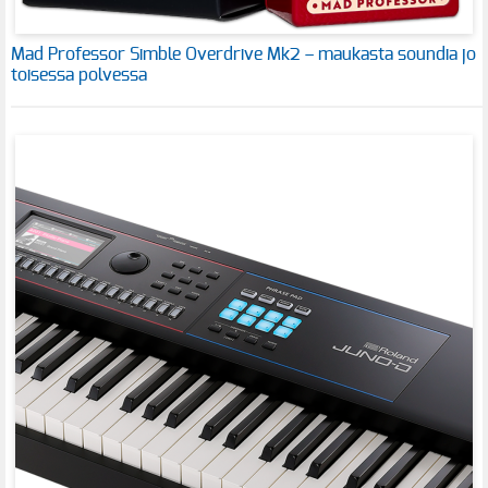
Mad Professor Simble Overdrive Mk2 – maukasta soundia jo
toisessa polvessa