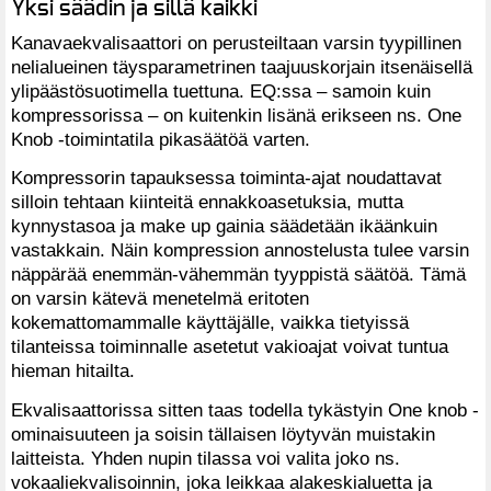
Yksi säädin ja sillä kaikki
Kanavaekvalisaattori on perusteiltaan varsin tyypillinen
nelialueinen täysparametrinen taajuuskorjain itsenäisellä
ylipäästösuotimella tuettuna. EQ:ssa – samoin kuin
kompressorissa – on kuitenkin lisänä erikseen ns. One
Knob -toimintatila pikasäätöä varten.
Kompressorin tapauksessa toiminta-ajat noudattavat
silloin tehtaan kiinteitä ennakkoasetuksia, mutta
kynnystasoa ja make up gainia säädetään ikäänkuin
vastakkain. Näin kompression annostelusta tulee varsin
näppärää enemmän-vähemmän tyyppistä säätöä. Tämä
on varsin kätevä menetelmä eritoten
kokemattomammalle käyttäjälle, vaikka tietyissä
tilanteissa toiminnalle asetetut vakioajat voivat tuntua
hieman hitailta.
Ekvalisaattorissa sitten taas todella tykästyin One knob -
ominaisuuteen ja soisin tällaisen löytyvän muistakin
laitteista. Yhden nupin tilassa voi valita joko ns.
vokaaliekvalisoinnin, joka leikkaa alakeskialuetta ja