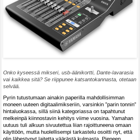
Onko kyseessä mikseri, usb-äänikortti, Dante-lavarasia
vai kaikkea sitä? Se riippunee katsantokannasta, otetaan
selvää.
Pyrin tutustumaan ainakin paperilla mahdollisimman
moneen uuteen digitaalimikseriin, varsinkin ”parin tonnin”
hintaluokassa, sillä siinä kategoriassa on tapahtunut
melkeinpä kiinnostavin kehitys viime vuosina. Yamahan
uutuus tuli alkuun sivuutettua liian rajoittuneena omaan
käyttöön, mutta huolellisempi tarkastelu osoitti nyt, että
olin lähestynyt laitetta väärästä kulmasta. Pieneen