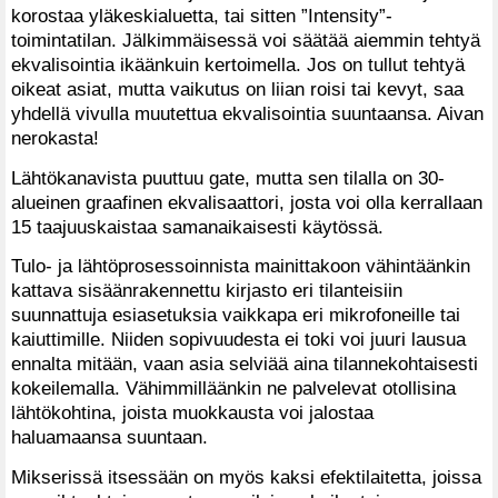
korostaa yläkeskialuetta, tai sitten ”Intensity”-
toimintatilan. Jälkimmäisessä voi säätää aiemmin tehtyä
ekvalisointia ikäänkuin kertoimella. Jos on tullut tehtyä
oikeat asiat, mutta vaikutus on liian roisi tai kevyt, saa
yhdellä vivulla muutettua ekvalisointia suuntaansa. Aivan
nerokasta!
Lähtökanavista puuttuu gate, mutta sen tilalla on 30-
alueinen graafinen ekvalisaattori, josta voi olla kerrallaan
15 taajuuskaistaa samanaikaisesti käytössä.
Tulo- ja lähtöprosessoinnista mainittakoon vähintäänkin
kattava sisäänrakennettu kirjasto eri tilanteisiin
suunnattuja esiasetuksia vaikkapa eri mikrofoneille tai
kaiuttimille. Niiden sopivuudesta ei toki voi juuri lausua
ennalta mitään, vaan asia selviää aina tilannekohtaisesti
kokeilemalla. Vähimmilläänkin ne palvelevat otollisina
lähtökohtina, joista muokkausta voi jalostaa
haluamaansa suuntaan.
Mikserissä itsessään on myös kaksi efektilaitetta, joissa