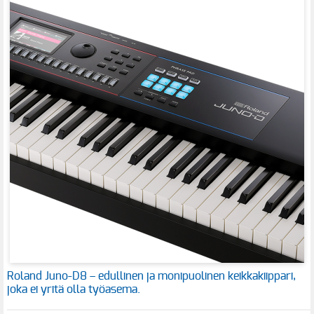
Roland Juno-D8 – edullinen ja monipuolinen keikkakiippari,
joka ei yritä olla työasema.