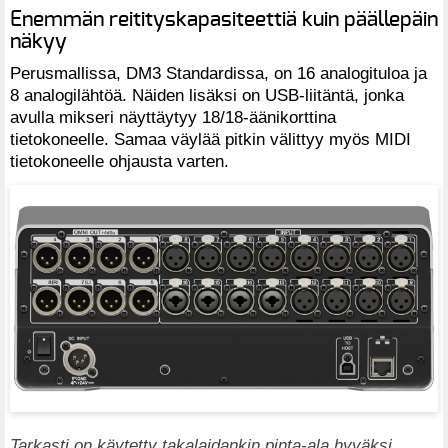
Enemmän reitityskapasiteettiä kuin päällepäin
näkyy
Perusmallissa, DM3 Standardissa, on 16 analogituloa ja
8 analogilähtöä. Näiden lisäksi on USB-liitäntä, jonka
avulla mikseri näyttäytyy 18/18-äänikorttina
tietokoneelle. Samaa väylää pitkin välittyy myös MIDI
tietokoneelle ohjausta varten.
Tarkasti on käytetty takalaidankin pinta-ala hyväksi.