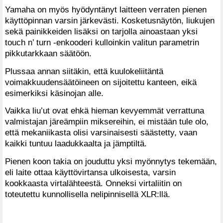
Yamaha on myös hyödyntänyt laitteen verraten pienen
käyttöpinnan varsin järkevästi. Kosketusnäytön, liukujen
sekä painikkeiden lisäksi on tarjolla ainoastaan yksi
touch n’ turn -enkooderi kulloinkin valitun parametrin
pikkutarkkaan säätöön.
Plussaa annan siitäkin, että kuulokeliitäntä
voimakkuudensäätöineen on sijoitettu kanteen, eikä
esimerkiksi käsinojan alle.
Vaikka liu’ut ovat ehkä hieman kevyemmät verrattuna
valmistajan järeämpiin miksereihin, ei mistään tule olo,
että mekaniikasta olisi varsinaisesti säästetty, vaan
kaikki tuntuu laadukkaalta ja jämptiltä.
Pienen koon takia on jouduttu yksi myönnytys tekemään,
eli laite ottaa käyttövirtansa ulkoisesta, varsin
kookkaasta virtalähteestä. Onneksi virtaliitin on
toteutettu kunnollisella nelipinnisellä XLR:llä.