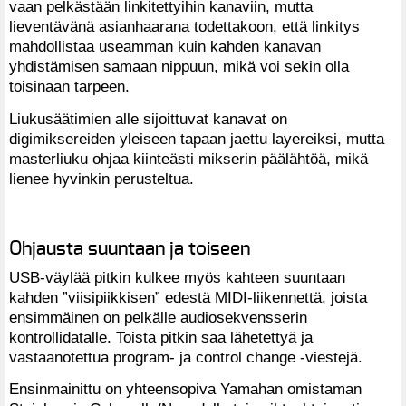
vaan pelkästään linkitettyihin kanaviin, mutta
lieventävänä asianhaarana todettakoon, että linkitys
mahdollistaa useamman kuin kahden kanavan
yhdistämisen samaan nippuun, mikä voi sekin olla
toisinaan tarpeen.
Liukusäätimien alle sijoittuvat kanavat on
digimiksereiden yleiseen tapaan jaettu layereiksi, mutta
masterliuku ohjaa kiinteästi mikserin päälähtöä, mikä
lienee hyvinkin perusteltua.
Ohjausta suuntaan ja toiseen
USB-väylää pitkin kulkee myös kahteen suuntaan
kahden ”viisipiikkisen” edestä MIDI-liikennettä, joista
ensimmäinen on pelkälle audiosekvensserin
kontrollidatalle. Toista pitkin saa lähetettyä ja
vastaanotettua program- ja control change -viestejä.
Ensinmainittu on yhteensopiva Yamahan omistaman