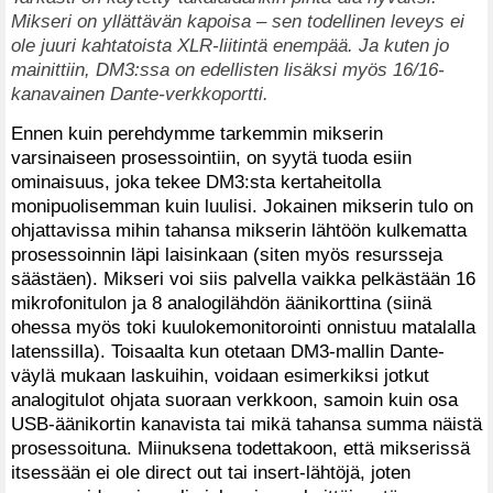
Mikseri on yllättävän kapoisa – sen todellinen leveys ei
ole juuri kahtatoista XLR-liitintä enempää. Ja kuten jo
mainittiin, DM3:ssa on edellisten lisäksi myös 16/16-
kanavainen Dante-verkkoportti.
Ennen kuin perehdymme tarkemmin mikserin
varsinaiseen prosessointiin, on syytä tuoda esiin
ominaisuus, joka tekee DM3:sta kertaheitolla
monipuolisemman kuin luulisi. Jokainen mikserin tulo on
ohjattavissa mihin tahansa mikserin lähtöön kulkematta
prosessoinnin läpi laisinkaan (siten myös resursseja
säästäen). Mikseri voi siis palvella vaikka pelkästään 16
mikrofonitulon ja 8 analogilähdön äänikorttina (siinä
ohessa myös toki kuulokemonitorointi onnistuu matalalla
latenssilla). Toisaalta kun otetaan DM3-mallin Dante-
väylä mukaan laskuihin, voidaan esimerkiksi jotkut
analogitulot ohjata suoraan verkkoon, samoin kuin osa
USB-äänikortin kanavista tai mikä tahansa summa näistä
prosessoituna. Miinuksena todettakoon, että mikserissä
itsessään ei ole direct out tai insert-lähtöjä, joten