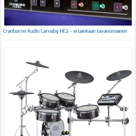
Cranborne Audio Carnaby HE2 – ei lainkaan tavanomainen