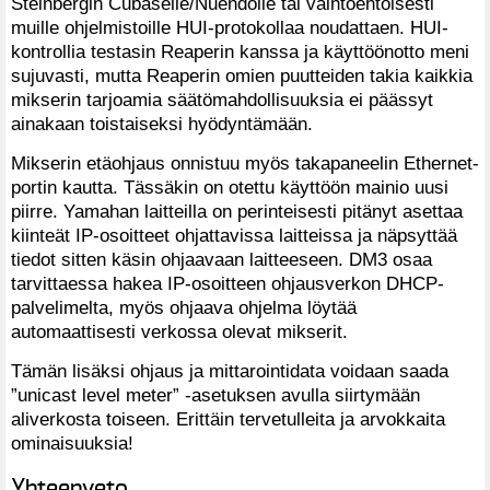
Steinbergin Cubaselle/Nuendolle tai vaihtoehtoisesti
muille ohjelmistoille HUI-protokollaa noudattaen. HUI-
kontrollia testasin Reaperin kanssa ja käyttöönotto meni
sujuvasti, mutta Reaperin omien puutteiden takia kaikkia
mikserin tarjoamia säätömahdollisuuksia ei päässyt
ainakaan toistaiseksi hyödyntämään.
Mikserin etäohjaus onnistuu myös takapaneelin Ethernet-
portin kautta. Tässäkin on otettu käyttöön mainio uusi
piirre. Yamahan laitteilla on perinteisesti pitänyt asettaa
kiinteät IP-osoitteet ohjattavissa laitteissa ja näpsyttää
tiedot sitten käsin ohjaavaan laitteeseen. DM3 osaa
tarvittaessa hakea IP-osoitteen ohjausverkon DHCP-
palvelimelta, myös ohjaava ohjelma löytää
automaattisesti verkossa olevat mikserit.
Tämän lisäksi ohjaus ja mittarointidata voidaan saada
”unicast level meter” -asetuksen avulla siirtymään
aliverkosta toiseen. Erittäin tervetulleita ja arvokkaita
ominaisuuksia!
Yhteenveto