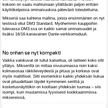
kokoon on saatu mahtumaan yllättävän paljon erittäin
käyttökelpoisia ominaisuuksia pätevästi toteutettuina.
Mikseriä saa kahtena mallina, joista ensimmäinen on nyt
testissä ollut DM3 Standard. Myöhemmin kauppoihin
tulevassa DM3:ssa on kaikki samat ominaisuudet ja
lisäksi 16/16-kanavainen Dante-verkkomoduuli.
No onhan se nyt kompakti
Vaikka valokuvat oli tullut katseltua, oli laitteen koko silti
yllätys. Mikserillä on mittaa sivusunnassa noin kaksi
kolmasosaa räkkileveydestä ja pituus ja korkeus ovat
myös maltilliset. Silti esimerkiksi kaikki yhdeksän liukua
ovat pituudeltaan täydet kymmenen senttiä ja
kosketusnäyttökin on kooltaan yhdeksän tuumaa – siis
isompi, kuin muutamissa fyysisesti kookkaammissa
miksereissä.