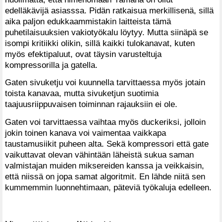
edelläkävijä asiasssa. Pidän ratkaisua merkillisenä, sillä
aika paljon edukkaammistakin laitteista tämä
puhetilaisuuksien vakiotyökalu löytyy. Mutta siinäpä se
isompi kritiikki olikin, sillä kaikki tulokanavat, kuten
myös efektipaluut, ovat täysin varusteltuja
kompressorilla ja gatella.
Gaten sivuketju voi kuunnella tarvittaessa myös jotain
toista kanavaa, mutta sivuketjun suotimia
taajuusriippuvaisen toiminnan rajauksiin ei ole.
Gaten voi tarvittaessa vaihtaa myös duckeriksi, jolloin
jokin toinen kanava voi vaimentaa vaikkapa
taustamusiikit puheen alta. Sekä kompressori että gate
vaikuttavat olevan vähintään läheistä sukua saman
valmistajan muiden miksereiden kanssa ja veikkaisin,
että niissä on jopa samat algoritmit. En lähde niitä sen
kummemmin luonnehtimaan, päteviä työkaluja edelleen.