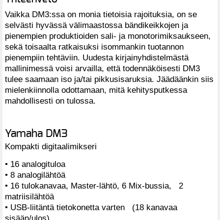
Vaikka DM3:ssa on monia tietoisia rajoituksia, on se
selvästi hyvässä välimaastossa bändikeikkojen ja
pienempien produktioiden sali- ja monotorimiksaukseen,
sekä toisaalta ratkaisuksi isommankin tuotannon
pienempiin tehtäviin. Uudesta kirjainyhdistelmästä
mallinimessä voisi arvailla, että todennäköisesti DM3
tulee saamaan iso ja/tai pikkusisaruksia. Jäädäänkin siis
mielenkiinnolla odottamaan, mitä kehitysputkessa
mahdollisesti on tulossa.
Yamaha DM3
Kompakti digitaalimikseri
• 16 analogituloa
• 8 analogilähtöä
• 16 tulokanavaa, Master-lähtö, 6 Mix-bussia, 2
matriisilähtöä
• USB-liitäntä tietokonetta varten (18 kanavaa
sisään/ulos)