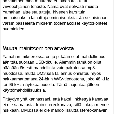
on vaihtoehtoina muutama erilainen kaiku tai
viivepohjainen tehoste. Nämä ovat selvästi muista
Yamahan laitteista tuttuja, hivenen karsituin
ominaisuuksin lainattuja ominaisuuksia. Ja sellaisinaan
varsin passeleita mikserin todennäköiset käyttökohteet
huomioiden.
Muuta mainitsemisen arvoista
Yamahan miksereissä on jo pitkään ollut mahdollisuus
äänittää suoraan USB-tikulle. Aiemmin tämä on ollut
pääsääntöisesti mahdollista vain pakatussa mp3-
muodossa, mutta DM3:ssa tallennus onnistuu myös
pakkaamattomana 24-bitin WAV-tiedostona, joko 48 kHz
tai 96 kHz näytetaajuudella. Tämä laajentaa jälleen
käyttömahdollisuuksia.
Pitäydyn yhä kannassani, että kaksi linkitettyä kanavaa
ei ole sama asia, kuin stereokanava, sillä liukuja menee
hukkaan. DM3:ssa ei ole mahdollisuutta stereokanaviin,