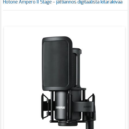
Hotone Ampero II Stage – jättiannos digitaalista kitarakivaa