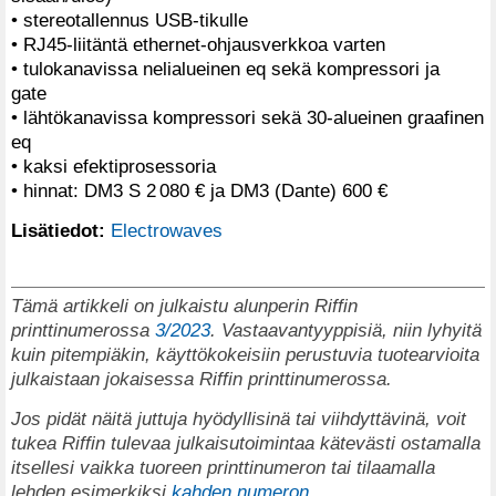
• stereotallennus USB-tikulle
• RJ45-liitäntä ethernet-ohjausverkkoa varten
• tulokanavissa nelialueinen eq sekä kompressori ja
gate
• lähtökanavissa kompressori sekä 30-alueinen graafinen
eq
• kaksi efektiprosessoria
• hinnat: DM3 S 2 080 € ja DM3 (Dante) 600 €
Lisätiedot:
Electrowaves
Tämä artikkeli on julkaistu alunperin Riffin
printtinumerossa
3/2023
. Vastaavantyyppisiä, niin lyhyitä
kuin pitempiäkin, käyttökokeisiin perustuvia tuotearvioita
julkaistaan jokaisessa Riffin printtinumerossa.
Jos pidät näitä juttuja hyödyllisinä tai viihdyttävinä, voit
tukea Riffin tulevaa julkaisutoimintaa kätevästi ostamalla
itsellesi vaikka tuoreen printtinumeron tai tilaamalla
lehden esimerkiksi
kahden numeron