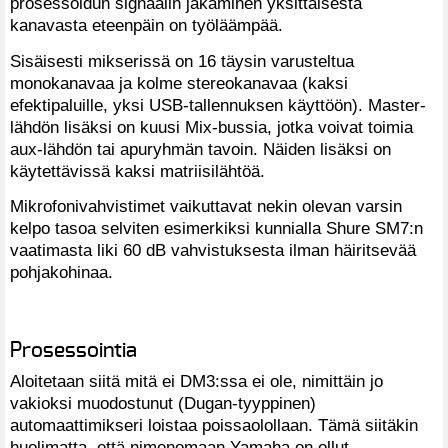
prosessoidun signaalin jakaminen yksittäisestä
kanavasta eteenpäin on työläämpää.
Sisäisesti mikserissä on 16 täysin varusteltua
monokanavaa ja kolme stereokanavaa (kaksi
efektipaluille, yksi USB-tallennuksen käyttöön). Master-
lähdön lisäksi on kuusi Mix-bussia, jotka voivat toimia
aux-lähdön tai apuryhmän tavoin. Näiden lisäksi on
käytettävissä kaksi matriisilähtöä.
Mikrofonivahvistimet vaikuttavat nekin olevan varsin
kelpo tasoa selviten esimerkiksi kunnialla Shure SM7:n
vaatimasta liki 60 dB vahvistuksesta ilman häiritsevää
pohjakohinaa.
Prosessointia
Aloitetaan siitä mitä ei DM3:ssa ei ole, nimittäin jo
vakioksi muodostunut (Dugan-tyyppinen)
automaattimikseri loistaa poissaolollaan. Tämä siitäkin
huolimatta, että nimenomaan Yamaha on ollut