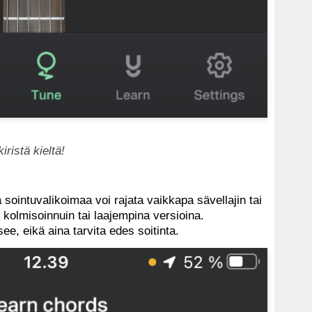
iristä kieltä!
a sointuvalikoimaa voi rajata vaikkapa sävellajin tai
kolmisoinnuin tai laajempina versioina.
see, eikä aina tarvita edes soitinta.