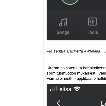
-44 senttiä alavirettä A-kielellä… k
Kitaran sointuotteita harjoitelless
sormitusmuodon mukaisesti, vain 
Voimasoinnutkin applikaatio hallit