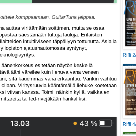
arjoittele komppaamaan. GuitarTuna jelppaa.
una auttaa virittämään soittimen, mutta se osaa
 opastaa säestämään tuttuja lauluja. Erilaisten
laitteiden intuitiiviseen täppäilyyn tottunutta. Asialla
o-yliopiston ajatushautomossa syntynyt,
eknologiayritys.
Riffi 
ltu äänenkorkeus esitetään näytön keskellä
ettävä ääni väreilee kuin liehuva vana veneen
äni, sitä kauemmas vana erkaantuu. Värikin vaihtuu
 ollaan. Viritysruuvia kääntämällä liehuke koetetaan
i viivan kanssa. Toimii näinkin kyllä, vaikka en
ittareita tai led-rivejäkään hankaliksi.
Riffi 