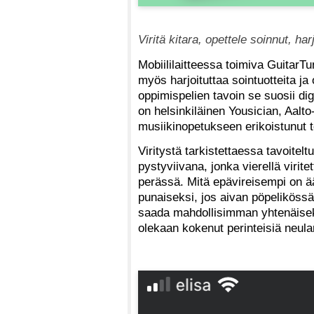
Viritä kitara, opettele soinnut, h
Mobiililaitteessa toimiva GuitarT
myös harjoituttaa sointu­otteita ja
oppimispelien tavoin se suosii digi
on helsinkiläinen Yousician, Aalt
musiikinopetukseen erikoistunut t
Viritystä tarkistettaessa tavoite
pystyviivana, jonka vierellä virit
perässä. Mitä epävireisempi on ä
punaiseksi, jos aivan pöpelikössä
saada mahdollisimman yhtenäiseks
olekaan kokenut perinteisiä neulam