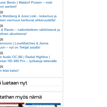
sic Bento | Waldorf Protein – midi-
on aarteet!
026
 Metsberg & Jussi Liski - kokemus ja
sen varmuus karttuvat ahkeruudella!
026
 & Riento – nailonkielinen sähköisenä ja
elinen akustisena!
026
immons | LoveMatches & Janne
ori – nyt on Tekijät asialla!
026
an Audio OC-B6 | Radial Highline |
iser HD 480 Pro – työkaluja tekevälle
026
ei ikää katso!
ä luetaan nyt
tathan myös nämä