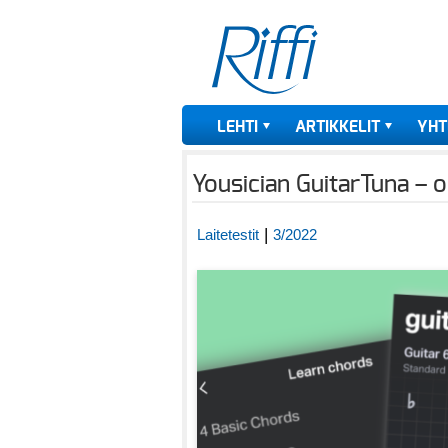
LEHTI
ARTIKKELIT
YHT
Yousician GuitarTuna – o
|
Laitetestit
3/2022