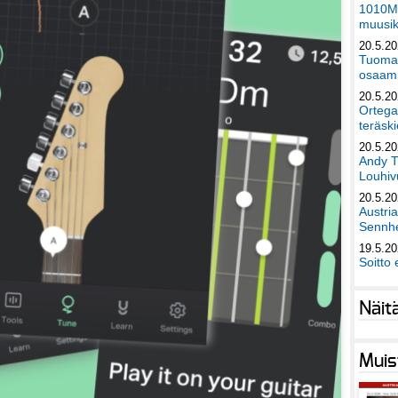
1010Mu
muusik
20.5.2
Tuomas
osaami
20.5.2
Ortega
teräski
20.5.2
Andy T
Louhivu
20.5.2
Austri
Sennhe
19.5.2
Soitto 
Näit
Muis