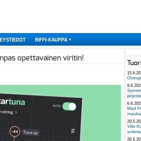
EYSTIEDOT
RIFFI-KAUPPA
npas opettavainen viritin!
Tuor
15.6.2
Orang
9.6.202
Symetri
järjest
6.6.202
Mad Pr
maukas
20.5.2
Ville K
soiteta
20.5.2