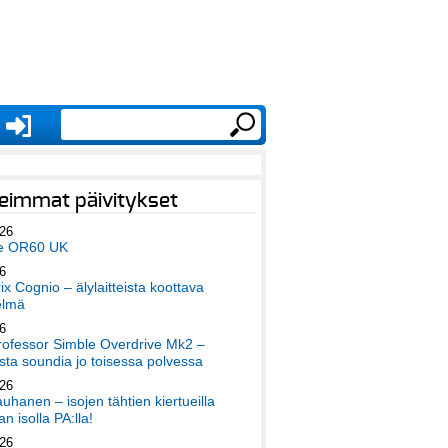
eimmat päivitykset
026
e OR60 UK
6
x Cognio – älylaitteista koottava
elmä
6
ofessor Simble Overdrive Mk2 –
ta soundia jo toisessa polvessa
026
auhanen – isojen tähtien kiertueilla
an isolla PA:lla!
026