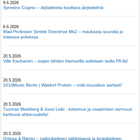
9.6.2026
Symetrix Cognio – älylaitteista koottava järjestelmä
6.6.2026
Mad Professor Simble Overdrive Mk2 – maukasta soundia jo
toisessa polvessa
20.5.2026
Ville Kauhanen – isojen tähtien kiertueilla soitetaan isolla PA:lla!
20.5.2026
1010Music Bento | Waldorf Protein – midi-muusikon aarteet!
20.5.2026
Tuomas Metsberg & Jussi Liski - kokemus ja osaamisen varmuus
karttuvat ahkeruudella!
20.5.2026
Ortega & Riento – nailonkielinen sähköisenä ja teräskielinen