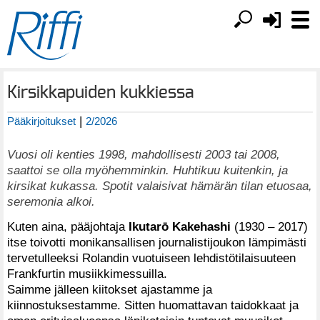
Kirsikkapuiden kukkiessa
|
Pääkirjoitukset
2/2026
Vuosi oli kenties 1998, mahdollisesti 2003 tai 2008,
saattoi se olla myöhemminkin. Huhtikuu kuitenkin, ja
kirsikat kukassa. Spotit valaisivat hämärän tilan etuosaa,
seremonia alkoi.
Kuten aina, pääjohtaja
Ikutarō Kakehashi
(1930 – 2017)
itse toivotti monikansallisen journalistijoukon lämpimästi
tervetulleeksi Rolandin vuotuiseen lehdistötilaisuuteen
Frankfurtin musiikkimessuilla.
Saimme jälleen kiitokset ajastamme ja
kiinnostuksestamme. Sitten huomattavan taidokkaat ja