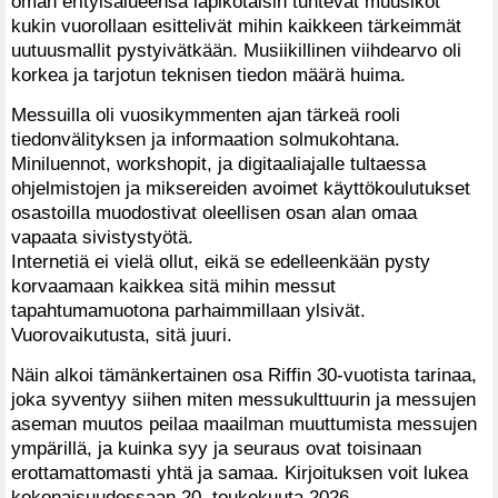
oman erityisalueensa läpikotaisin tuntevat muusikot
kukin vuorollaan esittelivät mihin kaikkeen tärkeimmät
uutuusmallit pystyivätkään. Musiikillinen viihdearvo oli
korkea ja tarjotun teknisen tiedon määrä huima.
Messuilla oli vuosikymmenten ajan tärkeä rooli
tiedonvälityksen ja informaation solmukohtana.
Miniluennot, workshopit, ja digitaaliajalle tultaessa
ohjelmistojen ja miksereiden avoimet käyttökoulutukset
osastoilla muodostivat oleellisen osan alan omaa
vapaata sivistystyötä.
Internetiä ei vielä ollut, eikä se edelleenkään pysty
korvaamaan kaikkea sitä mihin messut
tapahtumamuotona parhaimmillaan ylsivät.
Vuorovaikutusta, sitä juuri.
Näin alkoi tämänkertainen osa Riffin 30-vuotista tarinaa,
joka syventyy siihen miten messukulttuurin ja messujen
aseman muutos peilaa maailman muuttumista messujen
ympärillä, ja kuinka syy ja seuraus ovat toisinaan
erottamattomasti yhtä ja samaa. Kirjoituksen voit lukea
kokonaisuudessaan 20. toukokuuta 2026