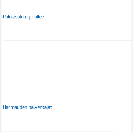
Pakkasukko piruilee
Harmauden hälventäjät