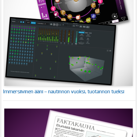
Immersiivinen ääni – nautinnon vuoksi, tuotannon tueksi