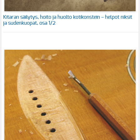
Kitaran säilytys, hoito ja huolto kotikonstein – helpot niksit
ja sudenkuopat, osa 1/2