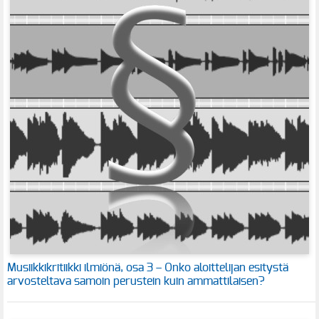
Musiikkikritiikki ilmiönä, osa 3 – Onko aloittelijan esitystä
arvosteltava samoin perustein kuin ammattilaisen?