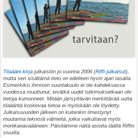
Tilaääni-kirja
julkaistiin jo vuonna 2006 (
Riffi-julkaisut
),
mutta sen sisältämä tieto on edelleen hyvin ajan tasalla.
Esimerkiksi ihmisen suuntakuulo ei ole kahdeksassa
vuodessa muuttunut, eivätkä uudet tutkimuksetkaan ole
tietoja kumonneet. Mitään järisyttävän merkittävää uutta
tilaääntä koskevaa tietoa ei myöskään ole löydetty.
Julkaisuvuoden jälkeen on kuitenkin ilmestynyt
muutamia teknisiä välineitä, jotka vaikuttavat myös
monikanavaääneen. Päivitämme näitä asioita täällä Riffin
sivuilla.