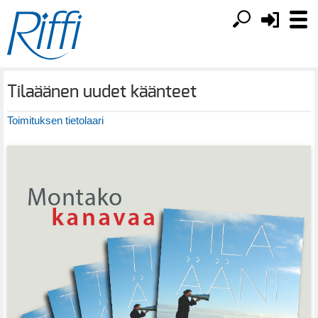
Tilaäänen uudet käänteet
Toimituksen tietolaari