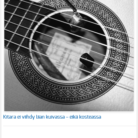
Kitara ei viihdy liian kuivassa – eikä kosteassa