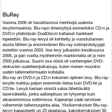
BluRay
Vuonna 2006 oli havaittavissa merkkejä uudesta
levyformaatista. Blu-rayn ilmestyttyä esimerkiksi CD:n ja
DVD:n yhdistävän DualDiscin kaltaiset hankkeet
lopetettiin. Blu-ray-levyä oli kehitelty jo vuosituhannen
alusta lähtien ja ensimmäinen Blu-ray-soitinprototyyppi
esiteltiin vuonna 2003. Itse levy julkaistiin kesäkuussa
2006, ja pari vuotta myöhemmin markkinoilla oli jo noin
2500 julkaisua. Suurin osa niistä oli vanhempien DVD-
elokuvien uudelleenjulkaisuja, kuten monen muunkin
uuden tallenneformaatin kohdalla.
Blu-ray on DVD:n ja CD:n kokoinen optinen levy. Blu-ray-
levylle mahtuu paljon enemmän tietoa kuin DVD:lle ja
CD:lle. Levyä luetaan sinistä valoa lähettävällä
lasersäteellä, jonka aallonpituus on lyhyempi kuin
aikaisemmissa soittimissa. Kapeampi säde tarvitsee
vähemmän tallennuspinta-alaa. Yksikerroksisen Blu-ray-
levyn kapasiteetti on 25 gigatavua, kaksikerroksisen 50