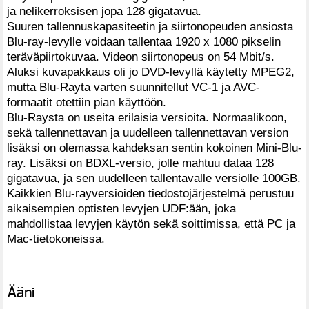
ja nelikerroksisen jopa 128 gigatavua.
Suuren tallennuskapasiteetin ja siirtonopeuden ansiosta
Blu-ray-levylle voidaan tallentaa 1920 x 1080 pikselin
teräväpiirtokuvaa. Videon siirtonopeus on 54 Mbit/s.
Aluksi kuvapakkaus oli jo DVD-levyllä käytetty MPEG2,
mutta Blu-Rayta varten suunnitellut VC-1 ja AVC-
formaatit otettiin pian käyttöön.
Blu-Raysta on useita erilaisia versioita. Normaalikoon,
sekä tallennettavan ja uudelleen tallennettavan version
lisäksi on olemassa kahdeksan sentin kokoinen Mini-Blu-
ray. Lisäksi on BDXL-versio, jolle mahtuu dataa 128
gigatavua, ja sen uudelleen tallentavalle versiolle 100GB.
Kaikkien Blu-rayversioiden tiedostojärjestelmä perustuu
aikaisempien optisten levyjen UDF:ään, joka
mahdollistaa levyjen käytön sekä soittimissa, että PC ja
Mac-tietokoneissa.
Ääni