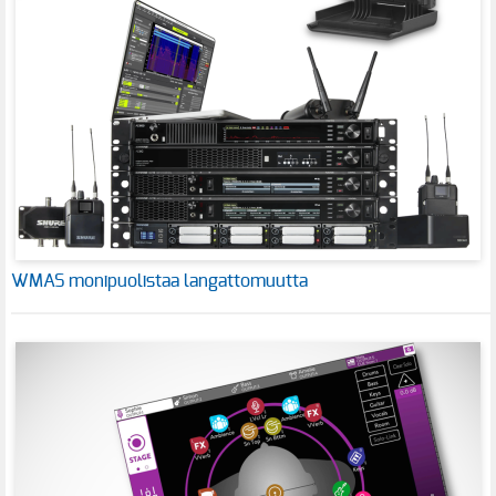
WMAS monipuolistaa langattomuutta