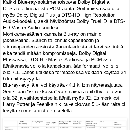
Kaikki Blue-ray-soittimet toistavat Dolby Digitalia,
DTS:ää ja lineaarista PCM-ääntä. Soittimissa saa olla
myös Dolby Digital Plus ja DTS-HD High Resolution
Audio-koodekit, sekä häviöttömät Dolby TrueHD ja DTS-
HD Master Audio-koodekit.
Monikanavaäänen kannalta Blu-ray on mainio
jakeluväline. Suuren tallennuskapasiteetin ja
siirtonopeuden ansiosta äänenlaadusta ei tarvitse tinkiä,
eikä tehdä mitään kompromisseja. Dolby Digital
Plussassa, DTS-HD Master Audiossa ja PCM:ssä
äänikanavia voi olla kahdeksan, ääniformaatti voi siis
olla 7.1. Lähes kaikissa formaateissa voidaan käyttää 24
bitin bittisyvyyttä.
Blu-ray-levyllä ei voi käyttää 44,1 kHz:n näytetaajuutta.
Sen sijaan "vierekkäisiä" varsinaisia äänibittivirtoja voi
olla 32 ja vaihtoehtoisella ääniä myös 32. Esimerkiksi
Harry Potter ja Feeniksin kilta -elokuvan 5.1- ääniraita oli
levyllä kolmellatoista eri kielellä.