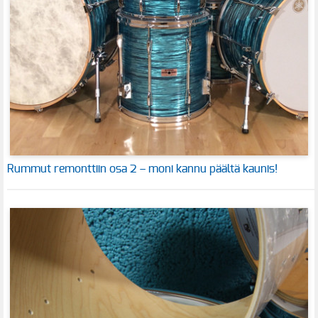
Rummut remonttiin osa 2 – moni kannu päältä kaunis!