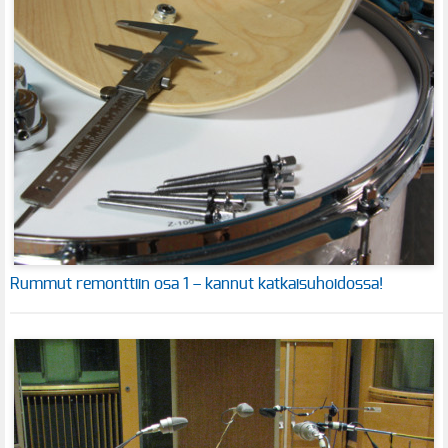
Rummut remonttiin osa 1 – kannut katkaisuhoidossa!