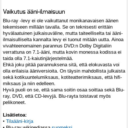
Vaikutus ääni-ilmaisuun
Blu-ray -levy ei ole vaikuttanut monikanavaisen äänen
tekemiseen millään tavalla. Se on teknisesti erittäin
hyvälaatuinen julkaisuväline, mutta taiteelliselta tai ääni-
ilmaisulliselta kannalta levy ei tuonut mitään uutta. Ainoa
vivahteenomainen parannus DVD:n Dolby Digitaliin
verrattuna on 7.1-ääni, mutta kovin monessa kodissa ei
taida olla 7.1-kaiutinjärjestelmää.
Ehkä joku pitää parannuksena sitä, että elokuvasta voi
olla erilaisia ääniversioita. On täysin mahdollista julkaista
sekä kotikuuntelumiksaus, kotiteatterimiksaus, että hifi-
miksaus ja niin edelleen.
Hyvä puoli on se, että sama soitin osaa soittaa sekä Blu-
ray, DVD, että CD-levyjä. Blu-rayta toistavat myös
pelikoneet.
Lisätietoa:
•
Tilaääni-kirja
• Blu-ray wikipediassa
suomeksi