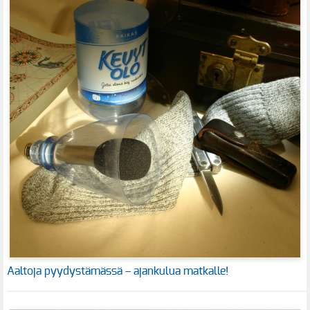
Aaltoja pyydystämässä – ajankulua matkalle!