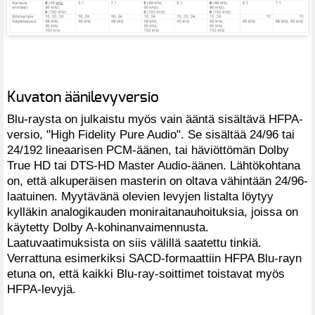
Kuvaton äänilevyversio
Blu-raysta on julkaistu myös vain ääntä sisältävä HFPA-
versio, "High Fidelity Pure Audio". Se sisältää 24/96 tai
24/192 lineaarisen PCM-äänen, tai häviöttömän Dolby
True HD tai DTS-HD Master Audio-äänen. Lähtökohtana
on, että alkuperäisen masterin on oltava vähintään 24/96-
laatuinen. Myytävänä olevien levyjen listalta löytyy
kylläkin analogikauden moniraitanauhoituksia, joissa on
käytetty Dolby A-kohinanvaimennusta.
Laatuvaatimuksista on siis välillä saatettu tinkiä.
Verrattuna esimerkiksi SACD-formaattiin HFPA Blu-rayn
etuna on, että kaikki Blu-ray-soittimet toistavat myös
HFPA-levyjä.