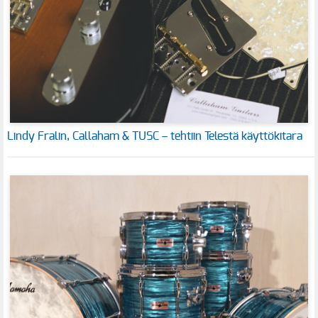
Lindy Fralin, Callaham & TUSC – tehtiin Telestä käyttökitara