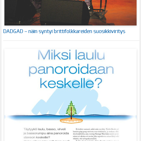
DADGAD – näin syntyi brittifolkkareiden suosikkiviritys