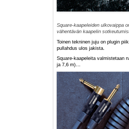
Square-kaapeleiden ulkovaippa on
vähentävän kaapelin sotkeutumis
Toinen tekninen juju on plugin piikk
pullahdus ulos jakista.
Square-kaapeleita valmistetaan n
ja 7,6 m)…