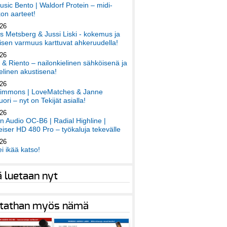
sic Bento | Waldorf Protein – midi-
on aarteet!
026
 Metsberg & Jussi Liski - kokemus ja
sen varmuus karttuvat ahkeruudella!
026
 & Riento – nailonkielinen sähköisenä ja
elinen akustisena!
026
immons | LoveMatches & Janne
ori – nyt on Tekijät asialla!
026
an Audio OC-B6 | Radial Highline |
iser HD 480 Pro – työkaluja tekevälle
026
ei ikää katso!
ä luetaan nyt
tathan myös nämä