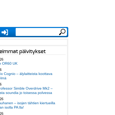
eimmat päivitykset
026
e OR60 UK
6
x Cognio – älylaitteista koottava
elmä
6
ofessor Simble Overdrive Mk2 –
ta soundia jo toisessa polvessa
026
auhanen – isojen tähtien kiertueilla
an isolla PA:lla!
026