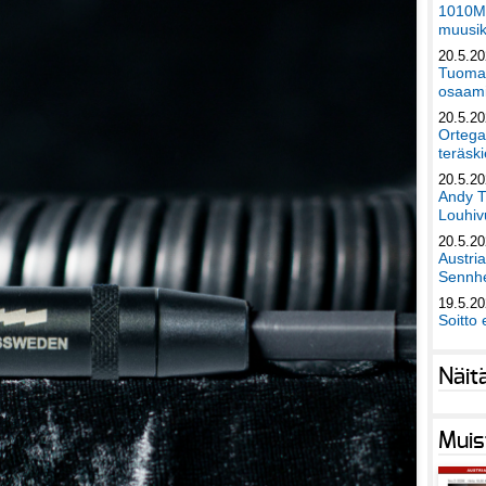
1010Mu
muusik
20.5.2
Tuomas
osaami
20.5.2
Ortega
teräski
20.5.2
Andy T
Louhivu
20.5.2
Austri
Sennhe
19.5.2
Soitto 
Näit
Muis