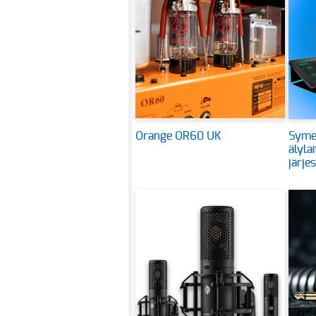
Orange OR60 UK
Symet
älyla
järje