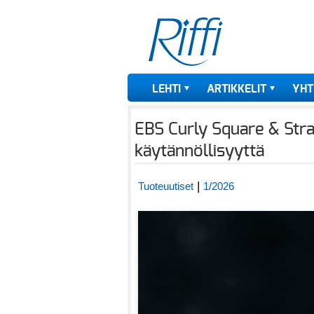
LEHTI
ARTIKKELIT
YHT
EBS Curly Square & Stra
käytännöllisyyttä
|
Tuoteuutiset
1/2026