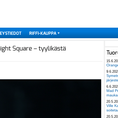
EYSTIEDOT
RIFFI-KAUPPA
ight Square – tyylikästä
Tuor
15.6.2
Orang
9.6.202
Symetri
järjest
6.6.202
Mad Pr
maukas
20.5.2
Ville K
soiteta
20.5.2