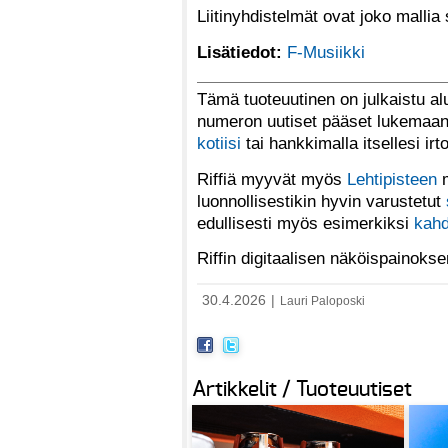
Liitinyhdistelmät ovat joko malli
Lisätiedot:
F-Musiikki
Tämä tuoteuutinen on julkaistu a
numeron uutiset pääset lukemaan 
kotiisi
tai hankkimalla itsellesi ir
Riffiä myyvät myös
Lehtipisteen
m
luonnollisestikin hyvin varustetut
edullisesti myös esimerkiksi
kahd
Riffin digitaalisen näköispainoks
30.4.2026
|
Lauri Paloposki
Artikkelit / Tuoteuutiset