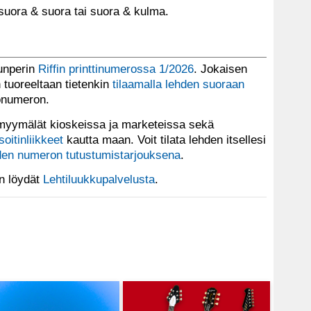
a suora & suora tai suora & kulma.
lunperin
Riffin printtinumerossa 1/2026
. Jokaisen
tuoreeltaan tietenkin
tilaamalla lehden suoraan
tonumeron.
yymälät kioskeissa ja marketeissa sekä
soitinliikkeet
kautta maan. Voit tilata lehden itsellesi
en numeron tutustumistarjouksena
.
en löydät
Lehtiluukkupalvelusta
.