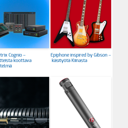
rix Cognio –
Epiphone inspired by Gibson –
itteista koottava
käsityötä Kiinasta
stelmä