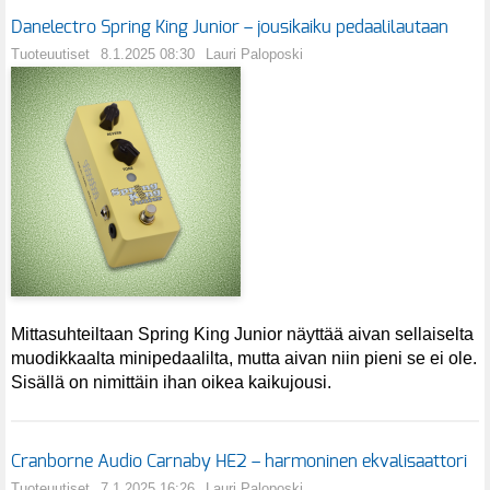
Danelectro Spring King Junior – jousikaiku pedaalilautaan
Tuoteuutiset
8.1.2025 08:30
Lauri Paloposki
Mittasuhteiltaan Spring King Junior näyttää aivan sellaiselta
muodikkaalta minipedaalilta, mutta aivan niin pieni se ei ole.
Sisällä on nimittäin ihan oikea kaikujousi.
Cranborne Audio Carnaby HE2 – harmoninen ekvalisaattori
Tuoteuutiset
7.1.2025 16:26
Lauri Paloposki