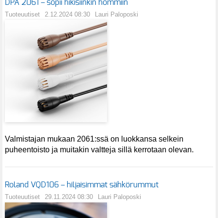
DPA 2061 – sopii hikisiinkin hommiin
Tuoteuutiset
2.12.2024 08:30
Lauri Paloposki
Valmistajan mukaan 2061:ssä on luokkansa selkein
puheentoisto ja muitakin valtteja sillä kerrotaan olevan.
Roland VQD106 – hiljaisimmat sähkörummut
Tuoteuutiset
29.11.2024 08:30
Lauri Paloposki