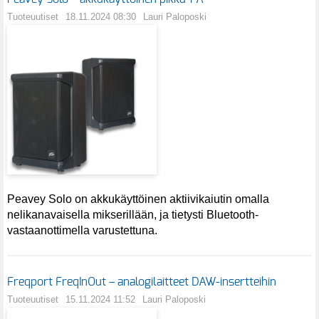
Tuoteuutiset
18.11.2024 08:30
Lauri Paloposki
Peavey Solo on akkukäyttöinen aktiivikaiutin omalla
nelikanavaisella mikserillään, ja tietysti Bluetooth-
vastaanottimella varustettuna.
Freqport FreqInOut – analogilaitteet DAW-insertteihin
Tuoteuutiset
15.11.2024 11:52
Lauri Paloposki