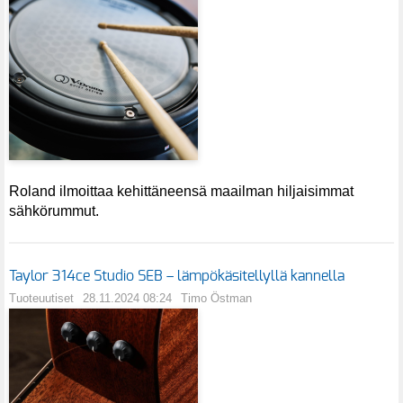
Roland ilmoittaa kehittäneensä maailman hiljaisimmat
sähkörummut.
Taylor 314ce Studio SEB – lämpökäsitellyllä kannella
Tuoteuutiset
28.11.2024 08:24
Timo Östman