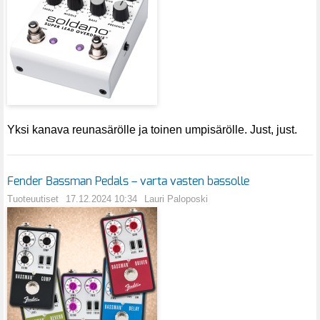
Yksi kanava reunasärölle ja toinen umpisärölle. Just, just.
Fender Bassman Pedals – varta vasten bassolle
Tuoteuutiset
17.12.2024 10:34
Lauri Paloposki