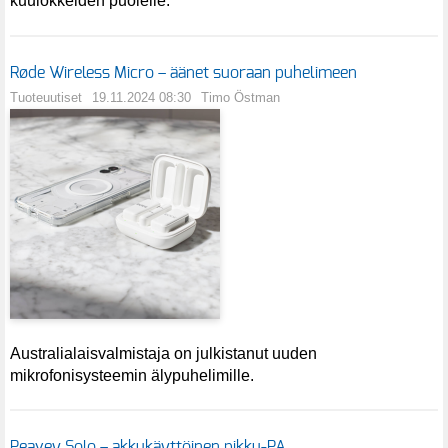
kuulokkeiden puolelle.
Røde Wireless Micro – äänet suoraan puhelimeen
Tuoteuutiset
19.11.2024 08:30
Timo Östman
Australialaisvalmistaja on julkistanut uuden
mikrofonisysteemin älypuhelimille.
Peavey Solo – akkukäyttöinen pikku-PA