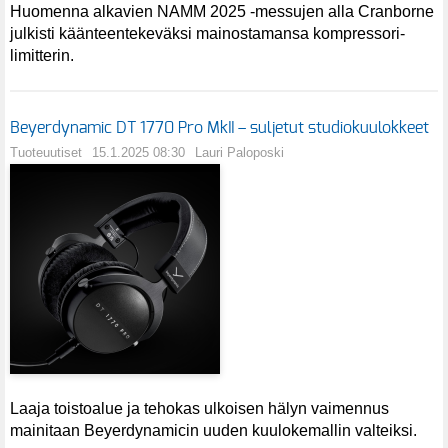
Huomenna alkavien NAMM 2025 -messujen alla Cranborne
julkisti käänteentekeväksi mainostamansa kompressori-
limitterin.
Beyerdynamic DT 1770 Pro MkII – suljetut studiokuulokkeet
Tuoteuutiset
15.1.2025 08:30
Lauri Paloposki
Laaja toistoalue ja tehokas ulkoisen hälyn vaimennus
mainitaan Beyerdynamicin uuden kuulokemallin valteiksi.