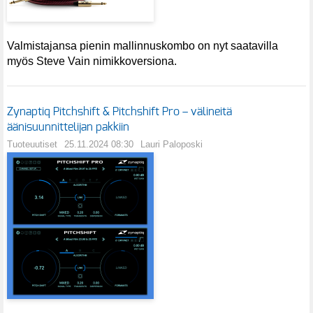
Valmistajansa pienin mallinnuskombo on nyt saatavilla
myös Steve Vain nimikkoversiona.
Zynaptiq Pitchshift & Pitchshift Pro – välineitä
äänisuunnittelijan pakkiin
Tuoteuutiset
25.11.2024 08:30
Lauri Paloposki