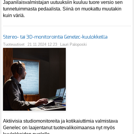
Japanilaisvalmistajan uutuuksiin kuuluu tuore versio sen
tunnetuimmasta pedaalista. Siinä on muokattu muutakin
kuin väriä.
Stereo- tai 3D-monitorointia Genelec-kuulokkeilla
Tuoteuutiset
21.11.2024 12:23
Lauri Paloposki
Aktiivisia studiomonitoreita ja kotikaiuttimia valmistava
Genelec on laajentanut tuotevalikoimaansa nyt myös