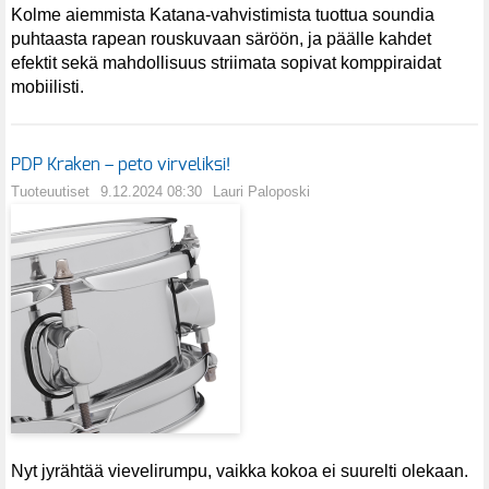
Kolme aiemmista Katana-vahvistimista tuottua soundia
puhtaasta rapean rouskuvaan säröön, ja päälle kahdet
efektit sekä mahdollisuus striimata sopivat komppiraidat
mobiilisti.
PDP Kraken – peto virveliksi!
Tuoteuutiset
9.12.2024 08:30
Lauri Paloposki
Nyt jyrähtää vievelirumpu, vaikka kokoa ei suurelti olekaan.