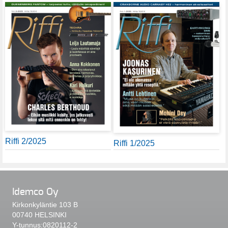
Riffi 2/2025
Riffi 1/2025
Idemco Oy
Kirkonkyläntie 103 B
00740 HELSINKI
Y-tunnus:0820112-2