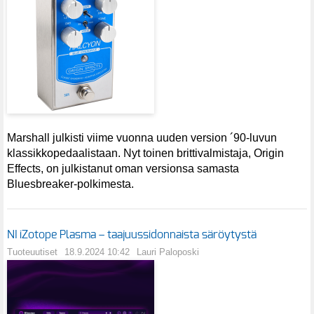
Marshall julkisti viime vuonna uuden version ´90-luvun
klassikkopedaalistaan. Nyt toinen brittivalmistaja, Origin
Effects, on julkistanut oman versionsa samasta
Bluesbreaker-polkimesta.
NI iZotope Plasma – taajuussidonnaista säröytystä
Tuoteuutiset
18.9.2024 10:42
Lauri Paloposki