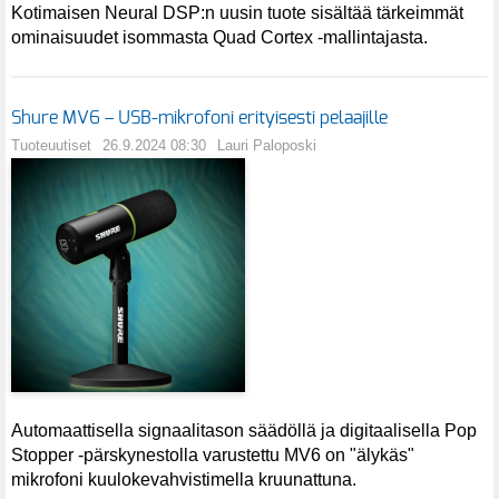
Kotimaisen Neural DSP:n uusin tuote sisältää tärkeimmät
ominaisuudet isommasta Quad Cortex -mallintajasta.
Shure MV6 – USB-mikrofoni erityisesti pelaajille
Tuoteuutiset
26.9.2024 08:30
Lauri Paloposki
Automaattisella signaalitason säädöllä ja digitaalisella Pop
Stopper -pärskynestolla varustettu MV6 on "älykäs"
mikrofoni kuulokevahvistimella kruunattuna.