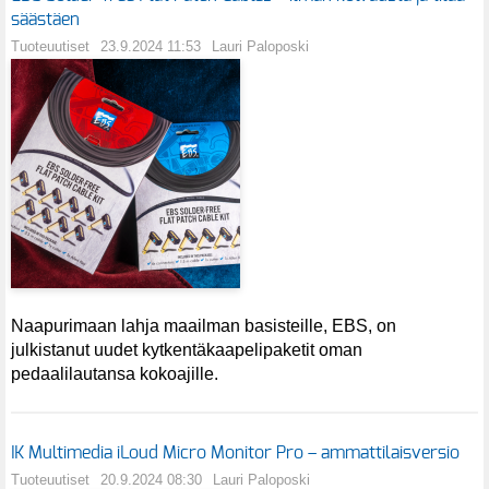
säästäen
Tuoteuutiset
23.9.2024 11:53
Lauri Paloposki
Naapurimaan lahja maailman basisteille, EBS, on
julkistanut uudet kytkentäkaapelipaketit oman
pedaalilautansa kokoajille.
IK Multimedia iLoud Micro Monitor Pro – ammattilaisversio
Tuoteuutiset
20.9.2024 08:30
Lauri Paloposki