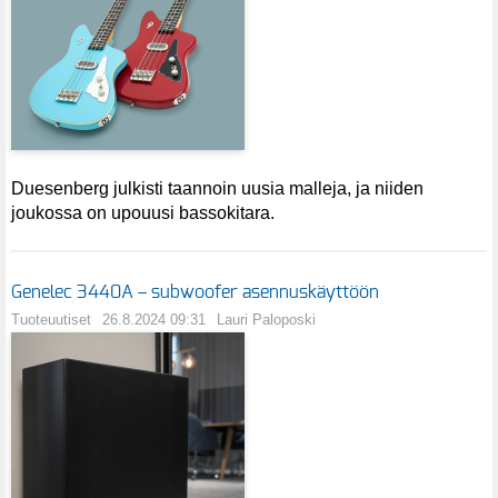
Duesenberg julkisti taannoin uusia malleja, ja niiden
joukossa on upouusi bassokitara.
Genelec 3440A – subwoofer asennuskäyttöön
Tuoteuutiset
26.8.2024 09:31
Lauri Paloposki