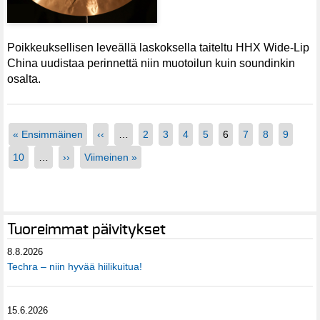
Poikkeuksellisen leveällä laskoksella taiteltu HHX Wide-Lip
China uudistaa perinnettä niin muotoilun kuin soundinkin
osalta.
« Ensimmäinen
‹‹
…
2
3
4
5
6
7
8
9
10
…
››
Viimeinen »
Tuoreimmat päivitykset
8.8.2026
Techra – niin hyvää hiilikuitua!
15.6.2026