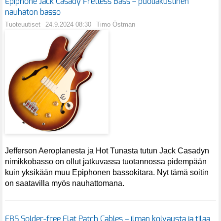
Epiphone Jack Casady Fretless Bass – puoliakustinen
nauhaton basso
Tuoteuutiset
24.9.2024 08:30
Timo Östman
Jefferson Aeroplanesta ja Hot Tunasta tutun Jack Casadyn
nimikkobasso on ollut jatkuvassa tuotannossa pidempään
kuin yksikään muu Epiphonen bassokitara. Nyt tämä soitin
on saatavilla myös nauhattomana.
EBS Solder-free Flat Patch Cables – ilman kolvausta ja tilaa