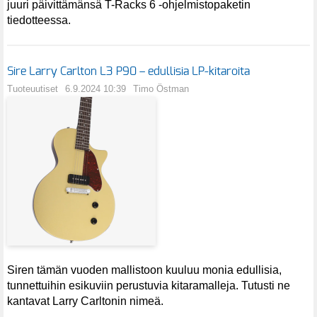
juuri päivittämänsä T-Racks 6 -ohjelmistopaketin
tiedotteessa.
Sire Larry Carlton L3 P90 – edullisia LP-kitaroita
Tuoteuutiset
6.9.2024 10:39
Timo Östman
Siren tämän vuoden mallistoon kuuluu monia edullisia,
tunnettuihin esikuviin perustuvia kitaramalleja. Tutusti ne
kantavat Larry Carltonin nimeä.