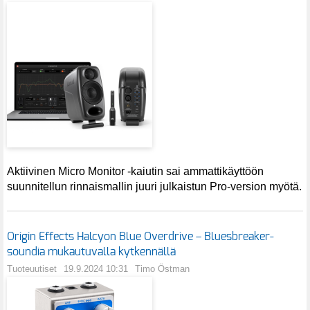
Aktiivinen Micro Monitor -kaiutin sai ammattikäyttöön
suunnitellun rinnaismallin juuri julkaistun Pro-version myötä.
Origin Effects Halcyon Blue Overdrive – Bluesbreaker-
soundia mukautuvalla kytkennällä
Tuoteuutiset
19.9.2024 10:31
Timo Östman