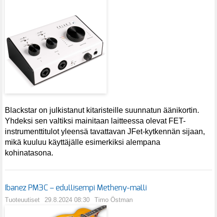
Blackstar on julkistanut kitaristeille suunnatun äänikortin.
Yhdeksi sen valtiksi mainitaan laitteessa olevat FET-
instrumenttitulot yleensä tavattavan JFet-kytkennän sijaan,
mikä kuuluu käyttäjälle esimerkiksi alempana
kohinatasona.
Ibanez PM3C – edullisempi Metheny-malli
Tuoteuutiset
29.8.2024 08:30
Timo Östman