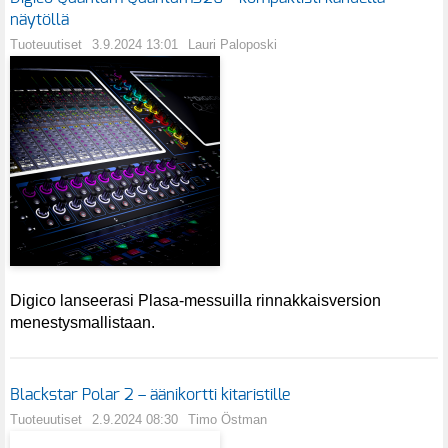
näytöllä
Tuoteuutiset
3.9.2024 13:01
Lauri Paloposki
Digico lanseerasi Plasa-messuilla rinnakkaisversion
menestysmallistaan.
Blackstar Polar 2 – äänikortti kitaristille
Tuoteuutiset
2.9.2024 08:30
Timo Östman