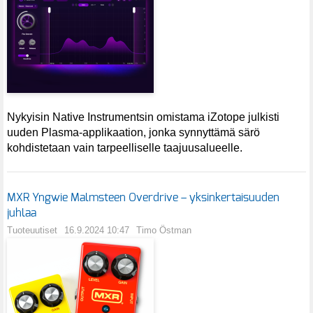
Nykyisin Native Instrumentsin omistama iZotope julkisti
uuden Plasma-applikaation, jonka synnyttämä särö
kohdistetaan vain tarpeelliselle taajuusalueelle.
MXR Yngwie Malmsteen Overdrive – yksinkertaisuuden
juhlaa
Tuoteuutiset
16.9.2024 10:47
Timo Östman