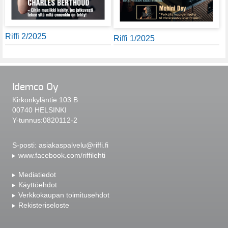
Riffi 2/2025
Riffi 1/2025
Idemco Oy
Kirkonkyläntie 103 B
00740 HELSINKI
Y-tunnus:0820112-2
S-posti:
asiakaspalvelu@riffi.fi
www.facebook.com/riffilehti
Mediatiedot
Käyttöehdot
Verkkokaupan toimitusehdot
Rekisteriseloste