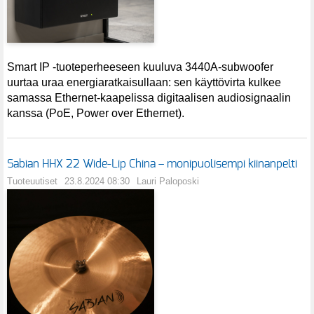
Smart IP -tuoteperheeseen kuuluva 3440A-subwoofer
uurtaa uraa energiaratkaisullaan: sen käyttövirta kulkee
samassa Ethernet-kaapelissa digitaalisen audiosignaalin
kanssa (PoE, Power over Ethernet).
Sabian HHX 22 Wide-Lip China – monipuolisempi kiinanpelti
Tuoteuutiset
23.8.2024 08:30
Lauri Paloposki