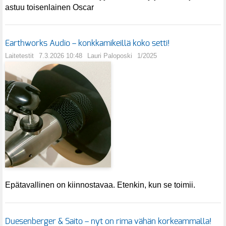
astuu toisenlainen Oscar
Earthworks Audio – konkkamikeillä koko setti!
Laitetestit
7.3.2026 10:48
Lauri Paloposki
1/2025
Epätavallinen on kiinnostavaa. Etenkin, kun se toimii.
Duesenberger & Saito – nyt on rima vähän korkeammalla!