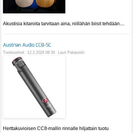
Akustisia kitaroita tarvitaan aina, niillähän biisit tehdään…
Austrian Audio CC8-SC
Tuoteuutiset
12.2.2026 08:30
Lauri Paloposki
Herttakuvioisen CC8-mallin rinnalle hiljattain tuotu