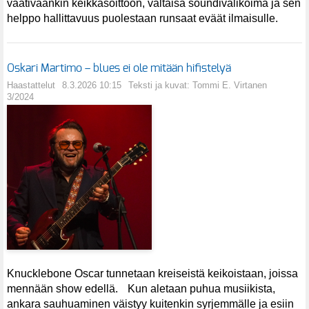
vaativaankin keikkasoittoon, valtaisa soundivalikoima ja sen
helppo hallittavuus puolestaan runsaat eväät ilmaisulle.
Oskari Martimo – blues ei ole mitään hifistelyä
Haastattelut
8.3.2026 10:15
Teksti ja kuvat: Tommi E. Virtanen
3/2024
Knucklebone Oscar tunnetaan kreiseistä keikoistaan, joissa
mennään show edellä. Kun aletaan puhua musiikista,
ankara sauhuaminen väistyy kuitenkin syrjemmälle ja esiin