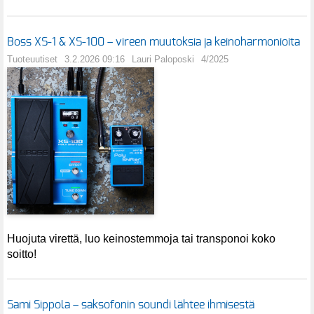
Boss XS-1 & XS-100 – vireen muutoksia ja keinoharmonioita
Tuoteuutiset
3.2.2026 09:16
Lauri Paloposki
4/2025
Huojuta virettä, luo keinostemmoja tai transponoi koko
soitto!
Sami Sippola – saksofonin soundi lähtee ihmisestä