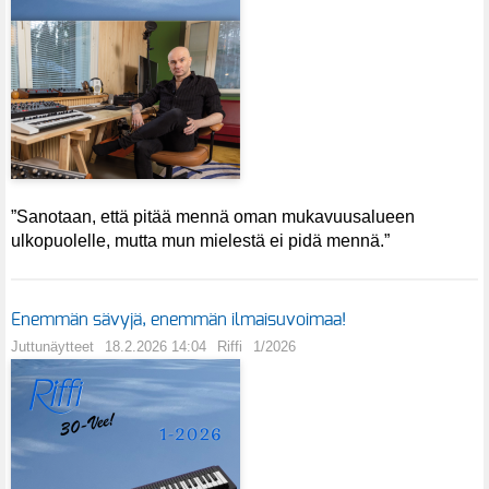
”Sanotaan, että pitää mennä oman mukavuusalueen
ulkopuolelle, mutta mun mielestä ei pidä mennä.”
Enemmän sävyjä, enemmän ilmaisuvoimaa!
Juttunäytteet
18.2.2026 14:04
Riffi
1/2026