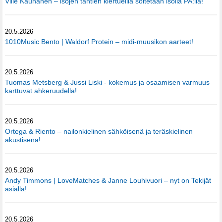
Ville Kauhanen – isojen tähtien kiertueilla soitetaan isolla PA:lla!
20.5.2026
1010Music Bento | Waldorf Protein – midi-muusikon aarteet!
20.5.2026
Tuomas Metsberg & Jussi Liski - kokemus ja osaamisen varmuus
karttuvat ahkeruudella!
20.5.2026
Ortega & Riento – nailonkielinen sähköisenä ja teräskielinen
akustisena!
20.5.2026
Andy Timmons | LoveMatches & Janne Louhivuori – nyt on Tekijät
asialla!
20.5.2026