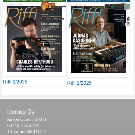
Riffi 2/2025
Riffi 1/2025
Idemco Oy
Kirkonkyläntie 103 B
00740 HELSINKI
Y-tunnus:0820112-2