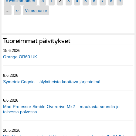
« Ensimmäinen
‹‹
1
2
3
4
5
6
7
8
9
…
››
Viimeinen »
Tuoreimmat päivitykset
15.6.2026
Orange OR60 UK
9.6.2026
Symetrix Cognio – älylaitteista koottava järjestelmä
6.6.2026
Mad Professor Simble Overdrive Mk2 – maukasta soundia jo
toisessa polvessa
20.5.2026