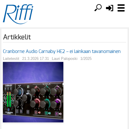
Artikkelit
Cranborne Audio Carnaby HE2 – ei lainkaan tavanomainen
Laitetestit
21.3.2026 17:31
Lauri Paloposki
1/2025