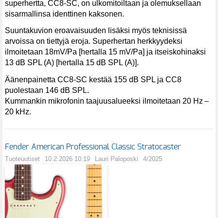
superhertta, CC8-SC, on ulkomitoiltaan ja olemuksellaan
sisarmallinsa identtinen kaksonen.
Suuntakuvion eroavaisuuden lisäksi myös teknisissä
arvoissa on tiettyjä eroja. Superhertan herkkyydeksi
ilmoitetaan 18mV/Pa [hertalla 15 mV/Pa] ja itseiskohinaksi
13 dB SPL (A) [hertalla 15 dB SPL (A)].
Äänenpainetta CC8-SC kestää 155 dB SPL ja CC8
puolestaan 146 dB SPL.
Kummankin mikrofonin taajuusalueeksi ilmoitetaan 20 Hz –
20 kHz.
Fender American Professional Classic Stratocaster
Tuoteuutiset
10.2.2026 10:19
Lauri Paloposki
4/2025