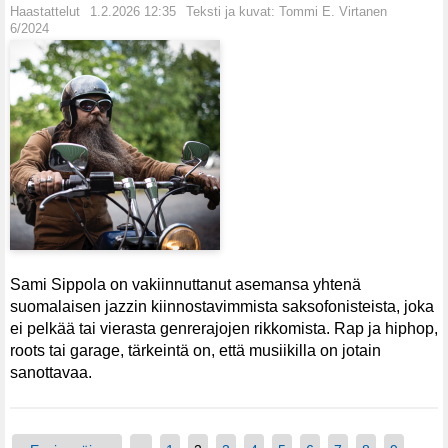
Haastattelut
1.2.2026 12:35
Teksti ja kuvat: Tommi E. Virtanen
6/2024
Sami Sippola on vakiinnuttanut asemansa yhtenä
suomalaisen jazzin kiinnostavimmista saksofonisteista, joka
ei pelkää tai vierasta genrerajojen rikkomista. Rap ja hiphop,
roots tai garage, tärkeintä on, että musiikilla on jotain
sanottavaa.