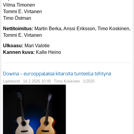
Vilma Timonen
Tommi E. Virtanen
Timo Östman
Nettitoimitus:
Martin Berka, Anssi Eriksson, Timo Koskinen,
Tommi E. Virtanen
Ulkoasu:
Mari Valotie
Kannen kuva:
Kalle Heino
Dowina – eurooppalaisia kitaroita tunteella tehtynä
Laitetestit
14.2.2026 10:40
Timo Koskinen
1/2025