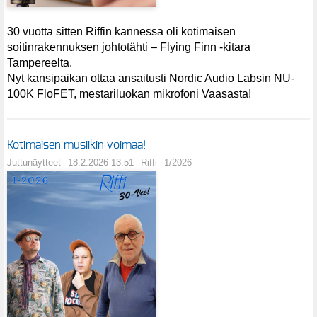
30 vuotta sitten Riffin kannessa oli kotimaisen
soitinrakennuksen johtotähti – Flying Finn -kitara
Tampereelta.
Nyt kansipaikan ottaa ansaitusti Nordic Audio Labsin NU-
100K FloFET, mestariluokan mikrofoni Vaasasta!
Kotimaisen musiikin voimaa!
Juttunäytteet
18.2.2026 13:51
Riffi
1/2026