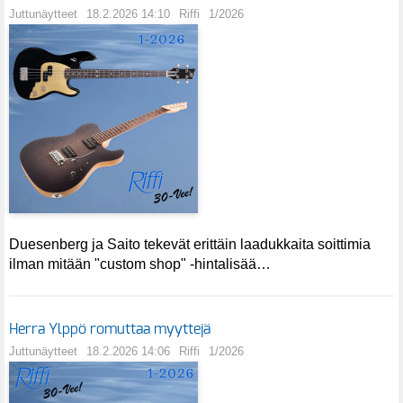
Juttunäytteet
18.2.2026 14:10
Riffi
1/2026
Duesenberg ja Saito tekevät erittäin laadukkaita soittimia
ilman mitään "custom shop" -hintalisää…
Herra Ylppö romuttaa myyttejä
Juttunäytteet
18.2.2026 14:06
Riffi
1/2026