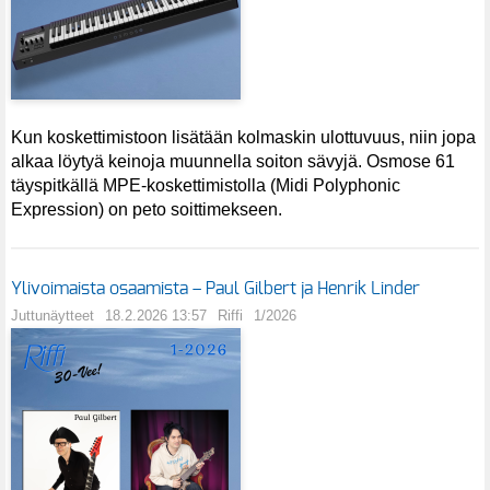
Kun koskettimistoon lisätään kolmaskin ulottuvuus, niin jopa
alkaa löytyä keinoja muunnella soiton sävyjä. Osmose 61
täyspitkällä MPE-koskettimistolla (Midi Polyphonic
Expression) on peto soittimekseen.
Ylivoimaista osaamista – Paul Gilbert ja Henrik Linder
Juttunäytteet
18.2.2026 13:57
Riffi
1/2026