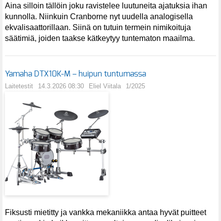
Aina silloin tällöin joku ravistelee luutuneita ajatuksia ihan
kunnolla. Niinkuin Cranborne nyt uudella analogisella
ekvalisaattorillaan. Siinä on tutuin termein nimikoituja
säätimiä, joiden taakse kätkeytyy tuntematon maailma.
Yamaha DTX10K-M – huipun tuntumassa
Laitetestit
14.3.2026 08:30
Eliel Viitala
1/2025
Fiksusti mietitty ja vankka mekaniikka antaa hyvät puitteet