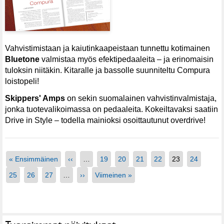
Vahvistimistaan ja kaiutinkaapeistaan tunnettu kotimainen
Bluetone
valmistaa myös efektipedaaleita – ja erinomaisin
tuloksin niitäkin. Kitaralle ja bassolle suunniteltu Compura
loistopeli!
Skippers' Amps
on sekin suomalainen vahvistinvalmistaja,
jonka tuotevalikoimassa on pedaaleita. Kokeiltavaksi saatiin
Drive in Style – todella mainioksi osoittautunut overdrive!
« Ensimmäinen
‹‹
…
19
20
21
22
23
24
25
26
27
…
››
Viimeinen »