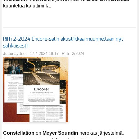
kuuntelua kaiuttimilla.
Riffi 2-2024 Encore-salin akustiikkaa muunnellaan nyt
sähköisesti!
Juttunäytteet
17.4.2024 19:17
Riffi
2/2024
Constellation
on
Meyer Soundin
nerokas järjestelmä,