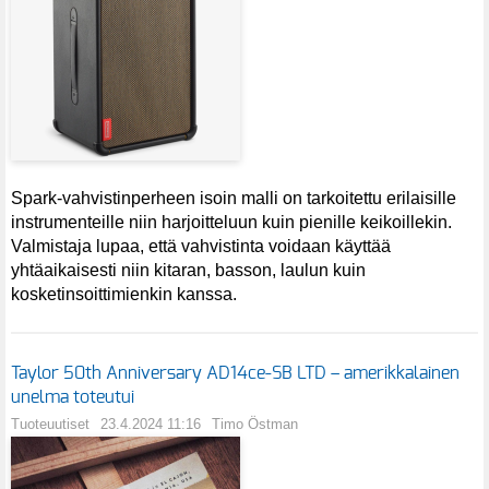
Spark-vahvistinperheen isoin malli on tarkoitettu erilaisille
instrumenteille niin harjoitteluun kuin pienille keikoillekin.
Valmistaja lupaa, että vahvistinta voidaan käyttää
yhtäaikaisesti niin kitaran, basson, laulun kuin
kosketinsoittimienkin kanssa.
Taylor 50th Anniversary AD14ce-SB LTD – amerikkalainen
unelma toteutui
Tuoteuutiset
23.4.2024 11:16
Timo Östman