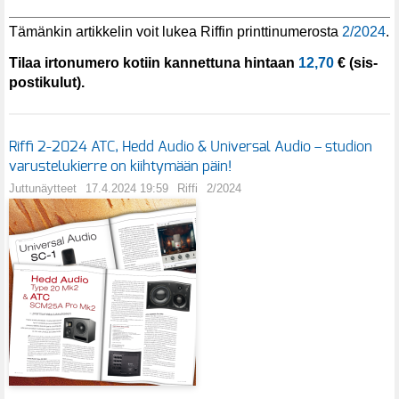
Tämänkin artikkelin voit lukea Riffin printtinumerosta
2/2024
.
Tilaa irtonumero kotiin kannettuna hintaan
12,70
€ (sis-
postikulut).
Riffi 2-2024 ATC, Hedd Audio & Universal Audio – studion
varustelukierre on kiihtymään päin!
Juttunäytteet
17.4.2024 19:59
Riffi
2/2024