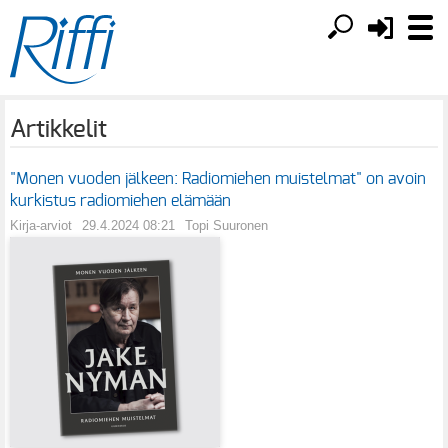
Artikkelit
"Monen vuoden jälkeen: Radiomiehen muistelmat" on avoin
kurkistus radiomiehen elämään
Kirja-arviot
29.4.2024 08:21
Topi Suuronen