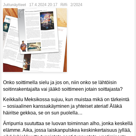
Juttunäytteet
17.4.2024 20:17
Riffi
2/2024
Onko soittimella sielu ja jos on, niin onko se lähtöisin
soitinrakentajalta vai jääkö soittimeen jotain soittajasta?
Keikkailu Meksikossa sujuu, kun muistaa mikä on tärkeintä
– sosiaalinen kanssakäyminen ja yhteiset ateriat! Äläkä
häiritse gekkoa, se on sun puolella…
Ärripurria suututtaa se luovan toiminnan alho, jonka keskellä
elämme. Aika, jossa laiskanpulskea keskinkertaisuus jyllää,