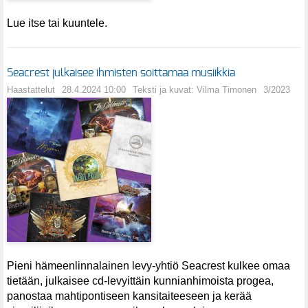
Lue itse tai kuuntele.
Seacrest julkaisee ihmisten soittamaa musiikkia
Haastattelut
28.4.2024 10:00
Teksti ja kuvat: Vilma Timonen
3/2023
Pieni hämeenlinnalainen levy-yhtiö Seacrest kulkee omaa
tietään, julkaisee cd-levyittäin kunnianhimoista progea,
panostaa mahtipontiseen kansitaiteeseen ja kerää