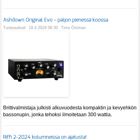
Ashdown Original Evo – paljon pienessä koossa
Tuoteuutiset
18.4.2024 08:30
Timo Östman
Brittivalmistaja julkisti alkuvuodesta kompaktin ja kevyehkön
bassonupin, jonka tehoksi ilmoitetaan 300 wattia.
Riffi 2-2024 kolumneissa on ajatusta!