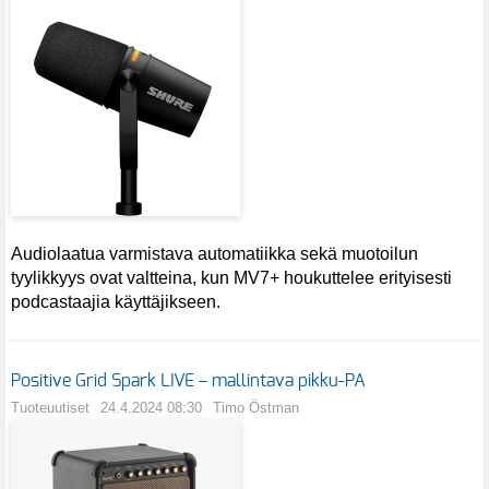
Audiolaatua varmistava automatiikka sekä muotoilun
tyylikkyys ovat valtteina, kun MV7+ houkuttelee erityisesti
podcastaajia käyttäjikseen.
Positive Grid Spark LIVE – mallintava pikku-PA
Tuoteuutiset
24.4.2024 08:30
Timo Östman