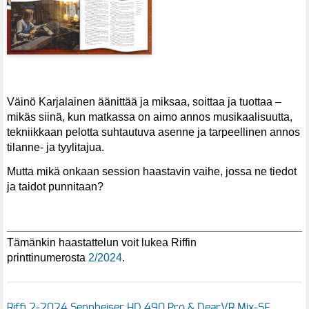
Väinö Karjalainen äänittää ja miksaa, soittaa ja tuottaa –
mikäs siinä, kun matkassa on aimo annos musikaalisuutta,
tekniikkaan pelotta suhtautuva asenne ja tarpeellinen annos
tilanne- ja tyylitajua.
Mutta mikä onkaan session haastavin vaihe, jossa ne tiedot
ja taidot punnitaan?
Tämänkin haastattelun voit lukea Riffin
printtinumerosta
2/2024
.
Riffi 2-2024 Sennheiser HD 490 Pro & DearVR Mix-SE