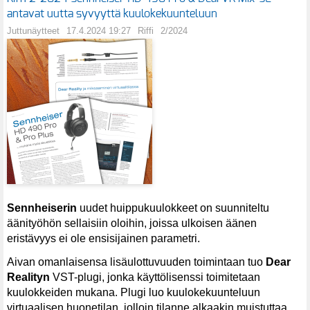
antavat uutta syvyyttä kuulokekuunteluun
Juttunäytteet
17.4.2024 19:27
Riffi
2/2024
Sennheiserin
uudet huippukuulokkeet
on suunniteltu
äänityöhön sellaisiin oloihin, joissa ulkoisen äänen
eristävyys ei ole ensisijainen parametri.
Aivan omanlaisensa lisäulottuvuuden toimintaan tuo
Dear
Realityn
VST-plugi, jonka käyttölisenssi toimitetaan
kuulokkeiden mukana. Plugi luo kuulokekuunteluun
virtuaalisen huonetilan, jolloin tilanne alkaakin muistuttaa