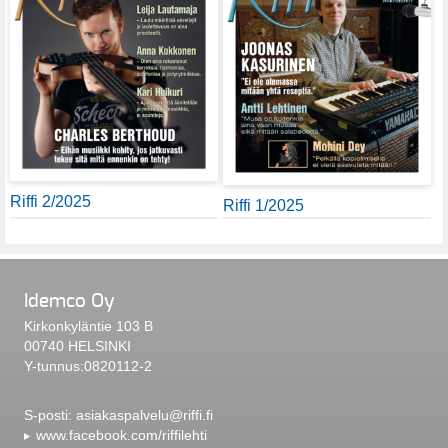
Riffi 2/2025
Riffi 1/2025
Idemco Oy
Kirkonkyläntie 103 B
00740 HELSINKI
Y-tunnus:0820112-2
S-posti:
asiakaspalvelu@riffi.fi
www.facebook.com/riffilehti