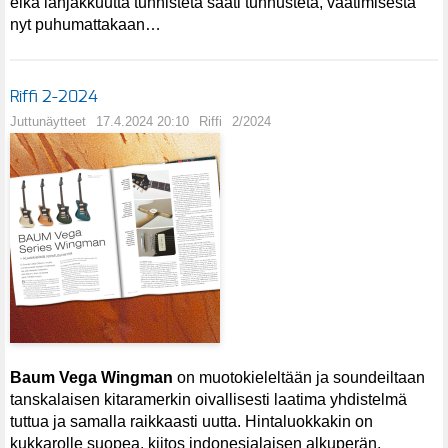
eikä lahjakkuutta tunnisteta saati tunnusteta, vaatimisesta
nyt puhumattakaan…
Riffi 2-2024
Juttunäytteet
17.4.2024 20:10
Riffi
2/2024
Baum Vega
Wingman
on muotokieleltään ja soundeiltaan
tanskalaisen kitaramerkin oivallisesti laatima yhdistelmä
tuttua ja samalla raikkaasti uutta. Hintaluokkakin on
kukkarolle suopea, kiitos indonesialaisen alkuperän.