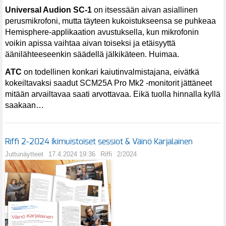
Universal Audion SC-1
on itsessään aivan asiallinen
perusmikrofoni, mutta täyteen kukoistukseensa se puhkeaa
Hemisphere-applikaation avustuksella, kun mikrofonin
voikin apissa vaihtaa aivan toiseksi ja etäisyyttä
äänilähteeseenkin säädellä jälkikäteen. Huimaa.
ATC
on todellinen konkari kaiutinvalmistajana, eivätkä
kokeiltavaksi saadut SCM25A Pro Mk2 -monitorit jättäneet
mitään arvailtavaa saati arvottavaa. Eikä tuolla hinnalla kyllä
saakaan…
Riffi 2-2024 Ikimuistoiset sessiot & Väinö Karjalainen
Juttunäytteet
17.4.2024 19:36
Riffi
2/2024