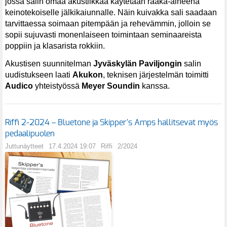
jossa salin omaa akustiikkaa käytetään raaka-aineena
keinotekoiselle jälkikaiunnalle. Näin kuivakka sali saadaan
tarvittaessa soimaan pitempään ja rehevämmin, jolloin se
sopii sujuvasti monenlaiseen toimintaan seminaareista
poppiin ja klasarista rokkiin.
Akustisen suunnitelman
Jyväskylän Paviljongin
salin
uudistukseen laati
Akukon
, teknisen järjestelmän toimitti
Audico
yhteistyössä
Meyer Soundin
kanssa.
Riffi 2-2024 – Bluetone ja Skipper's Amps hallitsevat myös
pedaalipuolen
Juttunäytteet
17.4.2024 19:07
Riffi
2/2024