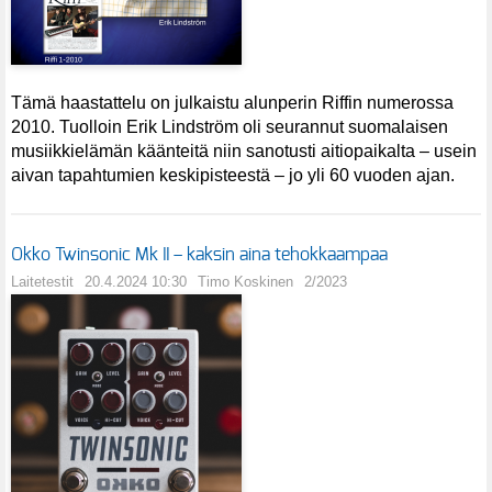
Tämä haastattelu on julkaistu alunperin Riffin numerossa
2010. Tuolloin Erik Lindström oli seurannut suomalaisen
musiikkielämän käänteitä niin sanotusti aitiopaikalta – usein
aivan tapahtumien keskipisteestä – jo yli 60 vuoden ajan.
Okko Twinsonic Mk II – kaksin aina tehokkaampaa
Laitetestit
20.4.2024 10:30
Timo Koskinen
2/2023