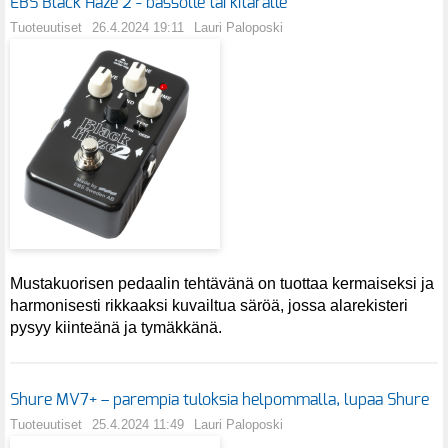
EBS Black Haze 2 - bassolle tai kitaralle
Tuoteuutiset
26.4.2024 19:11
Lauri Paloposki
Mustakuorisen pedaalin tehtävänä on tuottaa kermaiseksi ja
harmonisesti rikkaaksi kuvailtua säröä, jossa alarekisteri
pysyy kiinteänä ja tymäkkänä.
Shure MV7+ – parempia tuloksia helpommalla, lupaa Shure
Tuoteuutiset
25.4.2024 11:49
Lauri Paloposki