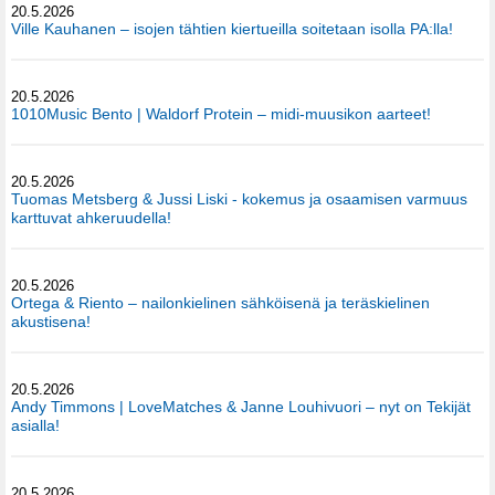
20.5.2026
Ville Kauhanen – isojen tähtien kiertueilla soitetaan isolla PA:lla!
20.5.2026
1010Music Bento | Waldorf Protein – midi-muusikon aarteet!
20.5.2026
Tuomas Metsberg & Jussi Liski - kokemus ja osaamisen varmuus
karttuvat ahkeruudella!
20.5.2026
Ortega & Riento – nailonkielinen sähköisenä ja teräskielinen
akustisena!
20.5.2026
Andy Timmons | LoveMatches & Janne Louhivuori – nyt on Tekijät
asialla!
20.5.2026