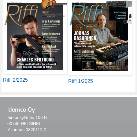
Riffi 2/2025
Riffi 1/2025
Idemco Oy
Kirkonkyläntie 103 B
00740 HELSINKI
Y-tunnus:0820112-2