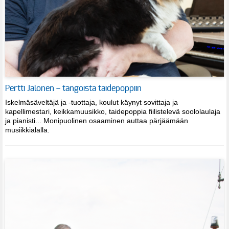
Pertti Jalonen – tangoista taidepoppiin
Iskelmäsäveltäjä ja -tuottaja, koulut käynyt sovittaja ja
kapellimestari, keikkamuusikko, taidepoppia fiilistelevä soololaulaja
ja pianisti... Monipuolinen osaaminen auttaa pärjäämään
musiikkialalla.