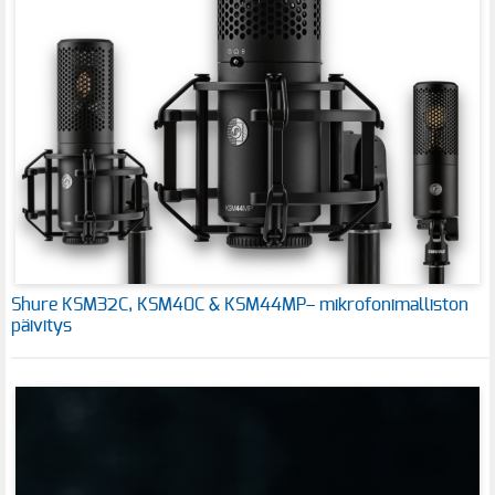
Shure KSM32C, KSM40C & KSM44MP– mikrofonimalliston
päivitys