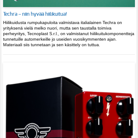
Techra – niin hyvää hiilikuitua!
Hiilikuidusta rumpukapuloita valmistava italialainen Techra on
yrityksenä vielä melko nuori, mutta sen taustalla toimiva
perheyritys, Tecnoplast S.r.l., on valmistanut hiilikuitukomponentteja
tunnetuille automerkeille jo useiden vuosikymmenten ajan.
Materiaali siis tunnetaan ja sen käsittely on tuttua.