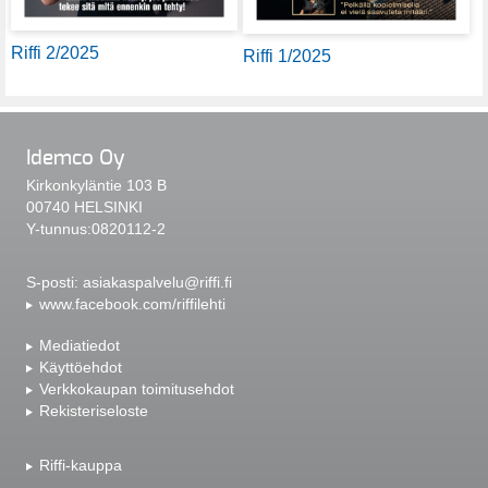
Riffi 2/2025
Riffi 1/2025
Idemco Oy
Kirkonkyläntie 103 B
00740 HELSINKI
Y-tunnus:0820112-2
S-posti:
asiakaspalvelu@riffi.fi
www.facebook.com/riffilehti
Mediatiedot
Käyttöehdot
Verkkokaupan toimitusehdot
Rekisteriseloste
Riffi-kauppa