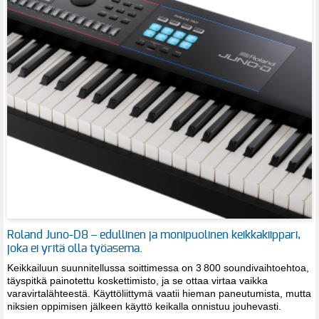
Roland Juno-D8 – edullinen ja monipuolinen keikkakiippari,
joka ei yritä olla työasema.
Keikkailuun suunnitellussa soittimessa on 3 800 soundivaihtoehtoa,
täyspitkä painotettu koskettimisto, ja se ottaa virtaa vaikka
varavirtalähteestä. Käyttöliittymä vaatii hieman paneutumista, mutta
niksien oppimisen jälkeen käyttö keikalla onnistuu jouhevasti.