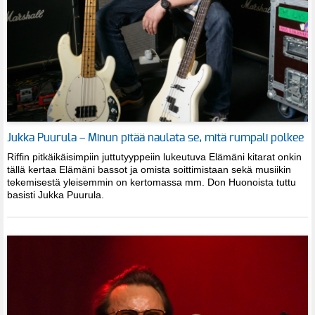
Jukka Puurula – Minun pitää naulata se, mitä rumpali polkee
Riffin pitkäikäisimpiin juttutyyppeiin lukeutuva Elämäni kitarat onkin
tällä kertaa Elämäni bassot ja omista soittimistaan sekä musiikin
tekemisestä yleisemmin on kertomassa mm. Don Huonoista tuttu
basisti Jukka Puurula.