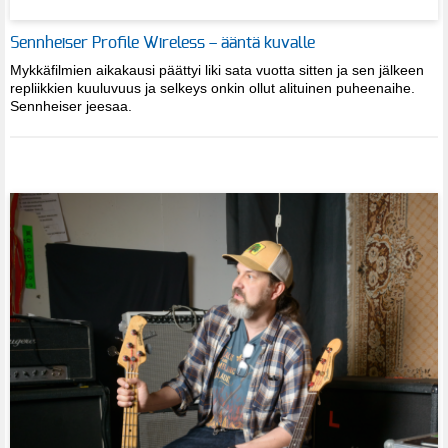
Sennheiser Profile Wireless – ääntä kuvalle
Mykkäfilmien aikakausi päättyi liki sata vuotta sitten ja sen jälkeen
repliikkien kuuluvuus ja selkeys onkin ollut alituinen puheenaihe.
Sennheiser jeesaa.