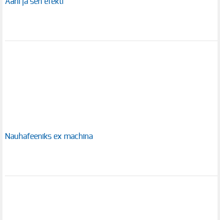
Ääni ja sen efekti
Nauhafeeniks ex machina