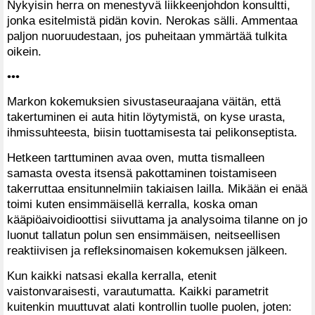
Nykyisin herra on menestyvä liikkeenjohdon konsultti,
jonka esitelmistä pidän kovin. Nerokas sälli. Ammentaa
paljon nuoruudestaan, jos puheitaan ymmärtää tulkita
oikein.
•••
Markon kokemuksien sivustaseuraajana väitän, että
takertuminen ei auta hitin löytymistä, on kyse urasta,
ihmissuhteesta, biisin tuottamisesta tai pelikonseptista.
Hetkeen tarttuminen avaa oven, mutta tismalleen
samasta ovesta itsensä pakottaminen toistamiseen
takerruttaa ensitunnelmiin takiaisen lailla. Mikään ei enää
toimi kuten ensimmäisellä kerralla, koska oman
kääpiöaivoidioottisi siivuttama ja analysoima tilanne on jo
luonut tallatun polun sen ensimmäisen, neitseellisen
reaktiivisen ja refleksinomaisen kokemuksen jälkeen.
Kun kaikki natsasi ekalla kerralla, etenit
vaistonvaraisesti, varautumatta. Kaikki parametrit
kuitenkin muuttuvat alati kontrollin tuolle puolen, joten: