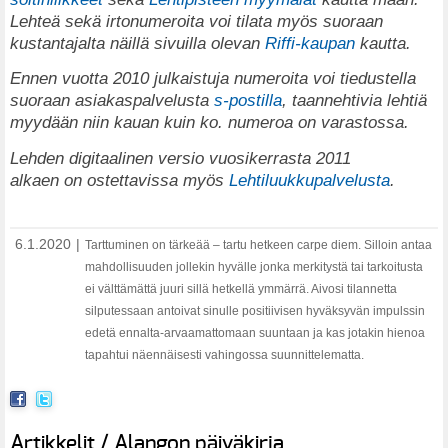
Lehteä sekä irtonumeroita voi tilata myös suoraan
kustantajalta näillä sivuilla olevan
Riffi-kaupan
kautta.
Ennen vuotta 2010 julkaistuja numeroita voi tiedustella
suoraan asiakaspalvelusta
s-postilla
, taannehtivia lehtiä
myydään niin kauan kuin ko. numeroa on varastossa.
Lehden digitaalinen versio vuosikerrasta 2011
alkaen on ostettavissa myös
Lehtiluukkupalvelusta
.
6.1.2020
|
Tarttuminen on tärkeää – tartu hetkeen
carpe diem. Silloin antaa
mahdollisuuden jollekin hyvälle
jonka merkitystä tai tarkoitusta
ei välttämättä juuri sillä hetkellä ymmärrä. Aivosi
tilannetta
silputessaan
antoivat sinulle positiivisen
hyväksyvän impulssin
edetä ennalta-arvaamattomaan suuntaan
ja kas
jotakin hienoa
tapahtui näennäisesti vahingossa
suunnittelematta.
Artikkelit / Alangon päiväkirja