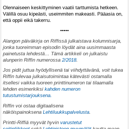
Olennaiseen keskittyminen vaatii tarttumista hetkeen.
Välillä osuu kipeästi, useimmiten makeasti. Pääasia on,
että oppii eikä takerru.
•••••
Alangon päiväkirja on Riffissä julkaistava kolumnisarja,
jonka tuoreimman episodin löydät aina uusimmaasta
painetusta lehdestä…
Tämä artikkeli on julkaistu
alunperin Riffin numerossa
2/2018
.
Jos pidit juttua hyödyllisenä tai viihdyttävänä, voit tukea
Riffin tulevaa julkaisutoimintaa kätevästi ostamalla
itsellesi vaikka tuoreen printtinumeron tai tilaamalla
lehden esimerkiksi
kahden numeron
tutustumistarjouksena.
Riffin voi ostaa digitaalisena
näköispainoksena
Lehtiluukkupalvelusta
.
Printti-Riffiä myyvät hyvin
varustetut
soitinliikkeet
sekä
Lehtipisteen myymälät
kautta maan.