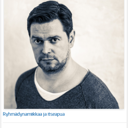
Ryhmädynamiikkaa ja itseapua