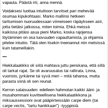
vapauta. Päästä irti, anna mennä.
Voidaksesi luottaa intuitioon tarvitset pari mehevää
osumaa kipukohtaasi. Marko mallinsi hetkeen
tarttumisen nuoruudessaan viimeiseen räpäykseen asti,
jotta tietäisi jatkossa, miten toimia. Ehkä meissä
kaikissa pitäisi asua pieni Marko, koska rajojensa
löytäminen on osa luovuuden vapauttamista, ja ohjaimia
pitelee intuitio. Tätä olen itsekin treenannut niin metsissä
kuin tatameillakin.
•••
Hiekkalaatikko oli siitä mahtava juttu penskana, että sillä
oli tarkat rajat. Se oli avaruusalus tai rallirata. Linna,
vuoristo, jyrkänne tai syvä meri – mitä tahansa, mutta
parasta siinä oli sen reunat.
Kerron salaisuuden: edelleen hahmotan kaikki ääni- ja
musahommani kuvitteellisena hiekkalaatikkona ja
miksaussessioni ovat pääpiirteissään carpe diem (tai
carpe vectis, ”tartu hanikkaan”) -tyyppisiä.