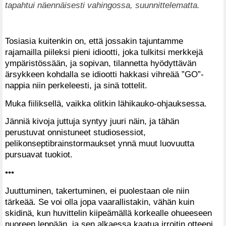
tapahtui näennäisesti vahingossa, suunnittelematta.
Tosiasia kuitenkin on, että jossakin tajuntamme
rajamailla piileksi pieni idiootti, joka tulkitsi merkkejä
ympäristössään, ja sopivan, tilannetta hyödyttävän
ärsykkeen kohdalla se idiootti hakkasi vihreää ”GO”-
nappia niin perkeleesti, ja sinä tottelit.
Muka fiiliksellä, vaikka olitkin lähikauko-ohjauksessa.
Jänniä kivoja juttuja syntyy juuri näin, ja tähän
perustuvat onnistuneet studiosessiot,
pelikonseptibrainstormaukset ynnä muut luovuutta
pursuavat tuokiot.
•••
Juuttuminen, takertuminen, ei puolestaan ole niin
tärkeää. Se voi olla jopa vaarallistakin, vähän kuin
skidinä, kun huvittelin kiipeämällä korkealle ohueeseen
nuoreen leppään, ja sen alkaessa kaatua irroitin otteeni