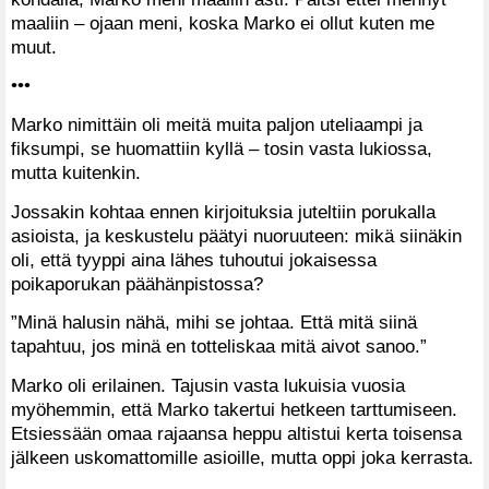
maaliin – ojaan meni, koska Marko ei ollut kuten me
muut.
•••
Marko nimittäin oli meitä muita paljon uteliaampi ja
fiksumpi, se huomattiin kyllä – tosin vasta lukiossa,
mutta kuitenkin.
Jossakin kohtaa ennen kirjoituksia juteltiin porukalla
asioista, ja keskustelu päätyi nuoruuteen: mikä siinäkin
oli, että tyyppi aina lähes tuhoutui jokaisessa
poikaporukan päähänpistossa?
”Minä halusin nähä, mihi se johtaa. Että mitä siinä
tapahtuu, jos minä en totteliskaa mitä aivot sanoo.”
Marko oli erilainen. Tajusin vasta lukuisia vuosia
myöhemmin, että Marko takertui hetkeen tarttumiseen.
Etsiessään omaa rajaansa heppu altistui kerta toisensa
jälkeen uskomattomille asioille, mutta oppi joka kerrasta.