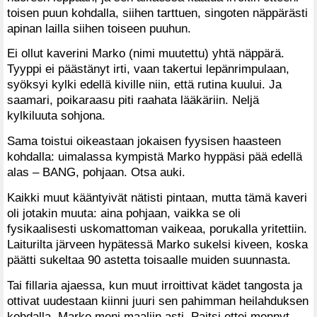
toisen puun kohdalla, siihen tarttuen, singoten näppärästi
apinan lailla siihen toiseen puuhun.
Ei ollut kaverini Marko (nimi muutettu) yhtä näppärä.
Tyyppi ei päästänyt irti, vaan takertui lepänrimpulaan,
syöksyi kylki edellä kiville niin, että rutina kuului. Ja
saamari, poikaraasu piti raahata lääkäriin. Neljä
kylkiluuta sohjona.
Sama toistui oikeastaan jokaisen fyysisen haasteen
kohdalla: uimalassa kympistä Marko hyppäsi pää edellä
alas – BANG, pohjaan. Otsa auki.
Kaikki muut kääntyivät nätisti pintaan, mutta tämä kaveri
oli jotakin muuta: aina pohjaan, vaikka se oli
fysikaalisesti uskomattoman vaikeaa, porukalla yritettiin.
Laiturilta järveen hypätessä Marko sukelsi kiveen, koska
päätti sukeltaa 90 astetta toisaalle muiden suunnasta.
Tai fillaria ajaessa, kun muut irroittivat kädet tangosta ja
ottivat uudestaan kiinni juuri sen pahimman heilahduksen
kohdalla, Marko meni maaliin asti. Paitsi ettei mennyt