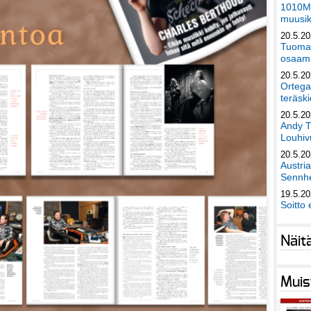
1010Mu
muusik
20.5.2
Tuomas
osaami
20.5.2
Ortega
teräski
20.5.2
Andy T
Louhivu
20.5.2
Austri
Sennhe
19.5.2
Soitto 
Näit
Muis