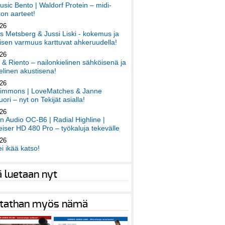
sic Bento | Waldorf Protein – midi-
on aarteet!
026
 Metsberg & Jussi Liski - kokemus ja
sen varmuus karttuvat ahkeruudella!
026
 & Riento – nailonkielinen sähköisenä ja
elinen akustisena!
026
immons | LoveMatches & Janne
ori – nyt on Tekijät asialla!
026
an Audio OC-B6 | Radial Highline |
iser HD 480 Pro – työkaluja tekevälle
026
ei ikää katso!
ä luetaan nyt
tathan myös nämä