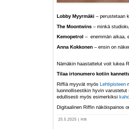
Lobby Myyrmäki
– perustetaan kl
The Moontwins
– minkä studioku
Kemopetrol
– enemmän aikaa, 
Anna Kokkonen
– ensin on näkem
Nämäkin haastattelut voit lukea R
Tilaa irtonumero kotiin kannet
Riffiä myyvät myös
Lehtipisteen
m
luonnollisestikin hyvin varustetut
edullisesti myös esimerkiksi
kahd
Digitaalinen Riffin näköispainos
25.5.2025
|
Riffi