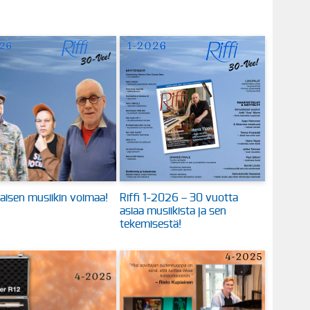
aisen musiikin voimaa!
Riffi 1-2026 – 30 vuotta
asiaa musiikista ja sen
tekemisestä!