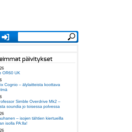
eimmat päivitykset
026
e OR60 UK
6
x Cognio – älylaitteista koottava
elmä
6
ofessor Simble Overdrive Mk2 –
ta soundia jo toisessa polvessa
026
auhanen – isojen tähtien kiertueilla
an isolla PA:lla!
026