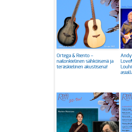
Ortega & Riento –
Andy
nailonkielinen sähköisenä ja
Love
teräskielinen akustisena!
Louhi
asiall