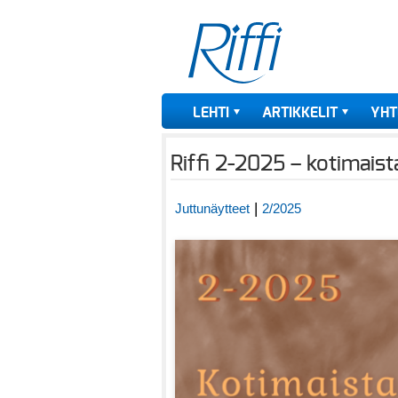
LEHTI
ARTIKKELIT
YHT
Riffi 2-2025 – kotimaista
|
Juttunäytteet
2/2025