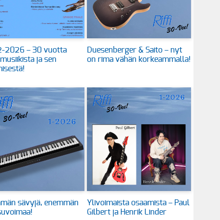
 2-2026 – 30 vuotta
Duesenberger & Saito – nyt
 musiikista ja sen
on rima vähän korkeammalla!
isestä!
män sävyjä, enemmän
Ylivoimaista osaamista – Paul
suvoimaa!
Gilbert ja Henrik Linder