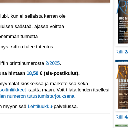
ubi, kun ei sellaista kerran ole
luissa säästää, ajassa voittaa
enemmän tunnetta
ys, sitten tulee toteutus
Riffi 
iffin printtinumerosta
2/2025
.
tuna hintaan
18,50
€ (sis-postikulut).
yymälät kioskeissa ja marketeissa sekä
soitinliikkeet
kautta maan. Voit tilata lehden itsellesi
en numeron tutustumistarjouksena
.
 on myynnissä
Lehtiluukku
-palvelussa.
Riffi 