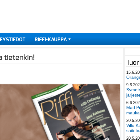
EYSTIEDOT
RIFFI-KAUPPA
 tietenkin!
Tuor
15.6.2
Orang
9.6.202
Symetri
järjest
6.6.202
Mad Pr
maukas
20.5.2
Ville K
soiteta
20.5.2