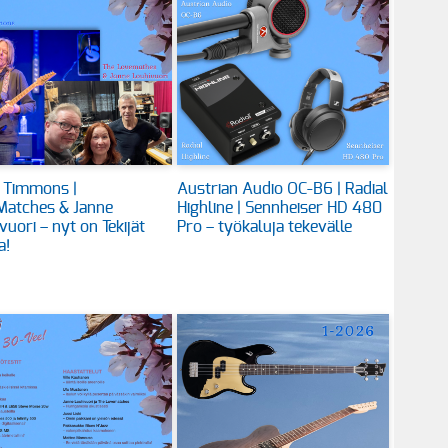
 Timmons |
Austrian Audio OC-B6 | Radial
Matches & Janne
Highline | Sennheiser HD 480
vuori – nyt on Tekijät
Pro – työkaluja tekevälle
a!