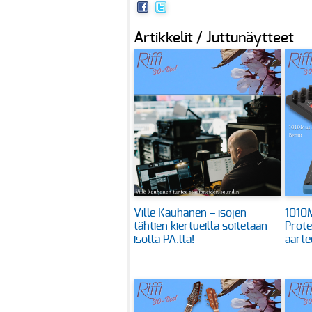
Artikkelit / Juttunäytteet
Ville Kauhanen – isojen
1010M
tähtien kiertueilla soitetaan
Prote
isolla PA:lla!
aarte