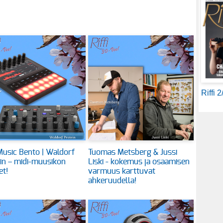
Riffi 
usic Bento | Waldorf
Tuomas Metsberg & Jussi
in – midi-muusikon
Liski - kokemus ja osaamisen
et!
varmuus karttuvat
ahkeruudella!