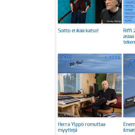
Soitto ei ikää katso!
Riffi
asiaa
tekem
Herra Ylppö romuttaa
Enem
myyttejä
ilmai