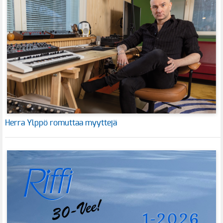
Herra Ylppö romuttaa myyttejä