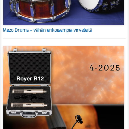
Mezo Drums – vähän erikoisempia virveleitä