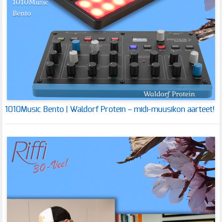
1010Music Bento | Waldorf Protein – midi-muusikon aarteet!