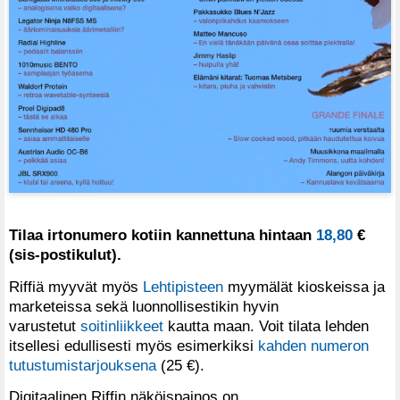
Tilaa irtonumero kotiin kannettuna hintaan
18,80
€
(sis-postikulut).
Riffiä myyvät myös
Lehtipisteen
myymälät kioskeissa ja
marketeissa sekä luonnollisestikin hyvin
varustetut
soitinliikkeet
kautta maan. Voit tilata lehden
itsellesi edullisesti myös esimerkiksi
kahden numeron
tutustumistarjouksena
(25 €).
Digitaalinen Riffin näköispainos on