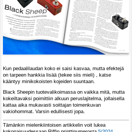
Kun pedaalilaudan koko ei saisi kasvaa, mutta efektejä
on tarpeen hankkia lisää (tekee siis mieli) , katse
kääntyy minikokoisten kojeiden suuntaan.
Black Sheepin tuotevalikoimassa on vaikka mitä, mutta
kokeiltavaksi poimittiin alkuun peruslajitelma, jollaisella
kattaa aika mukavasti soittajan toimenkuvan
vakiohommat. Varsin edullisesti jopa.
Tämänkin mielenkiintoisen artikkelin voit lukea
kokonaisuudessaan Riffin printtinumerosta
5/2024
.