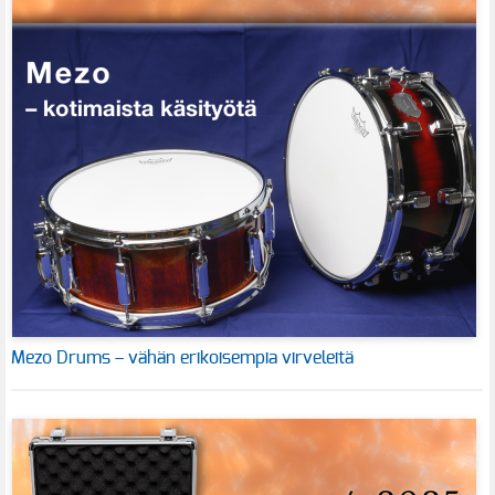
Mezo Drums – vähän erikoisempia virveleitä