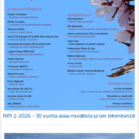
Riffi 2-2026 – 30 vuotta asiaa musiikista ja sen tekemisestä!