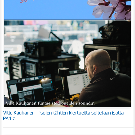
Ville Kauhanen – isojen tähtien kiertueilla soitetaan isolla
PA:lla!