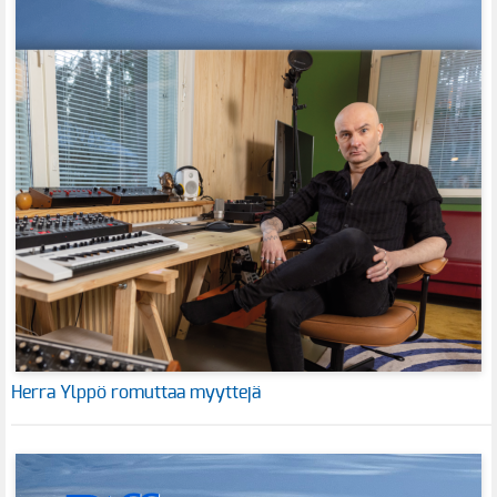
Herra Ylppö romuttaa myyttejä