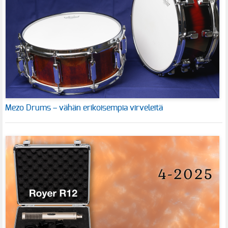
Mezo Drums – vähän erikoisempia virveleitä