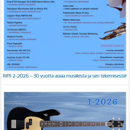
Riffi 2-2026 – 30 vuotta asiaa musiikista ja sen tekemisestä!