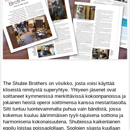
The Shubie Brothers on viisikko, josta voisi käyttää
kliseistä nimitystä superyhtye. Yhtyeen jäsenet ovat
soittaneet kymmenissä merkittävissä kokoonpanoissa ja
jokainen heistä operoi soittimensa kanssa mestaritasolla.
Silti tuntuu luontevammalta puhua vain bändistä, jossa
kokemus kuuluu äärimmäisen tyyli-tajuisena soittona ja
harmonisena kokonaisuutena. Shubiessa kaikenlainen
egoilu loistaa poissaolollaan. Soolojen sijasta kuullaan