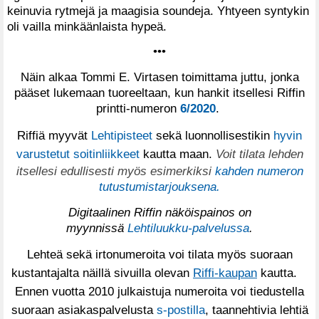
keinuvia rytmejä ja maagisia soundeja. Yhtyeen syntykin
oli vailla minkäänlaista hypeä.
•••
Näin alkaa Tommi E. Virtasen toimittama juttu, jonka
pääset lukemaan tuoreeltaan, kun hankit itsellesi Riffin
printti-numeron
6/2020
.
Riffiä myyvät
Lehtipisteet
sekä luonnollisestikin
hyvin
varustetut soitinliikkeet
kautta maan.
Voit tilata lehden
itsellesi edullisesti myös esimerkiksi
kahden numeron
tutustumistarjouksena.
Digitaalinen Riffin näköispainos on
myynnissä
Lehtiluukku-palvelussa
.
Lehteä sekä irtonumeroita voi tilata myös suoraan
kustantajalta näillä sivuilla olevan
Riffi-kaupan
kautta.
Ennen vuotta 2010 julkaistuja numeroita voi tiedustella
suoraan asiakaspalvelusta
s-postilla
, taannehtivia lehtiä