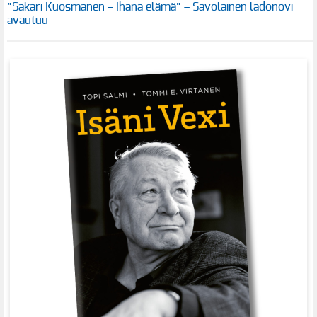
”Sakari Kuosmanen – Ihana elämä” – Savolainen ladonovi
avautuu