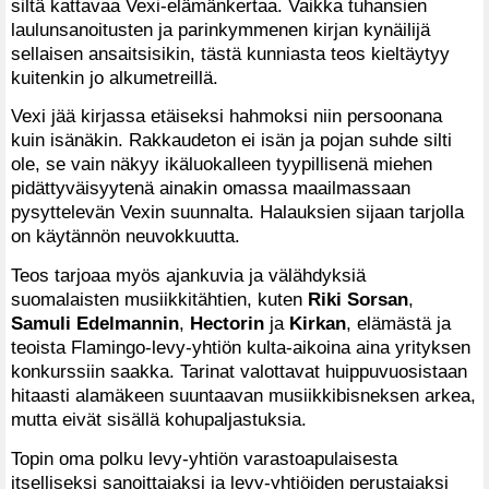
siltä kattavaa Vexi-elämänkertaa. Vaikka tuhansien
laulunsanoitusten ja parinkymmenen kirjan kynäilijä
sellaisen ansaitsisikin, tästä kunniasta teos kieltäytyy
kuitenkin jo alkumetreillä.
Vexi jää kirjassa etäiseksi hahmoksi niin persoonana
kuin isänäkin. Rakkaudeton ei isän ja pojan suhde silti
ole, se vain näkyy ikäluokalleen tyypillisenä miehen
pidättyväisyytenä ainakin omassa maailmassaan
pysyttelevän Vexin suunnalta. Halauksien sijaan tarjolla
on käytännön neuvokkuutta.
Teos tarjoaa myös ajankuvia ja välähdyksiä
suomalaisten musiikkitähtien, kuten
Riki Sorsan
,
Samuli Edelmannin
,
Hectorin
ja
Kirkan
, elämästä ja
teoista Flamingo-levy-yhtiön kulta-aikoina aina yrityksen
konkurssiin saakka. Tarinat valottavat huippuvuosistaan
hitaasti alamäkeen suuntaavan musiikkibisneksen arkea,
mutta eivät sisällä kohupaljastuksia.
Topin oma polku levy-yhtiön varastoapulaisesta
itselliseksi sanoittajaksi ja levy-yhtiöiden perustajaksi