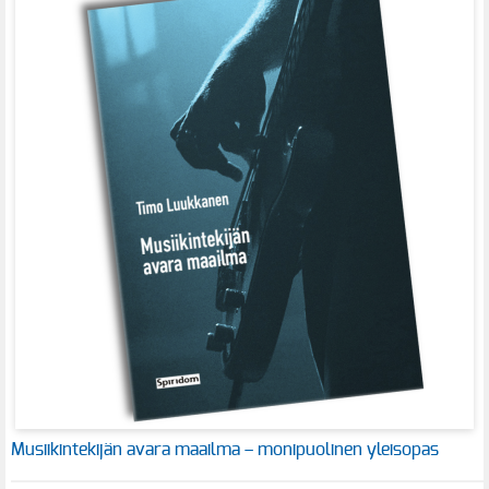
Musiikintekijän avara maailma – monipuolinen yleisopas