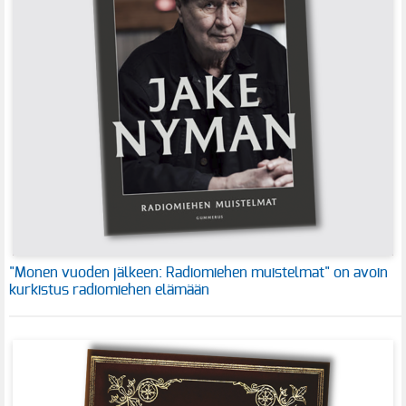
"Monen vuoden jälkeen: Radiomiehen muistelmat" on avoin
kurkistus radiomiehen elämään