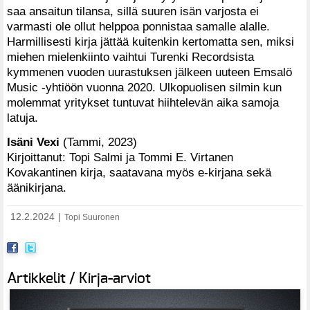
saa ansaitun tilansa, sillä suuren isän varjosta ei
varmasti ole ollut helppoa ponnistaa samalle alalle.
Harmillisesti kirja jättää kuitenkin kertomatta sen, miksi
miehen mielenkiinto vaihtui Turenki Recordsista
kymmenen vuoden uurastuksen jälkeen uuteen Emsalö
Music -yhtiöön vuonna 2020. Ulkopuolisen silmin kun
molemmat yritykset tuntuvat hiihtelevän aika samoja
latuja.
Isäni Vexi
(Tammi, 2023)
Kirjoittanut: Topi Salmi ja Tommi E. Virtanen
Kovakantinen kirja, saatavana myös e-kirjana sekä
äänikirjana.
12.2.2024
|
Topi Suuronen
Artikkelit / Kirja-arviot