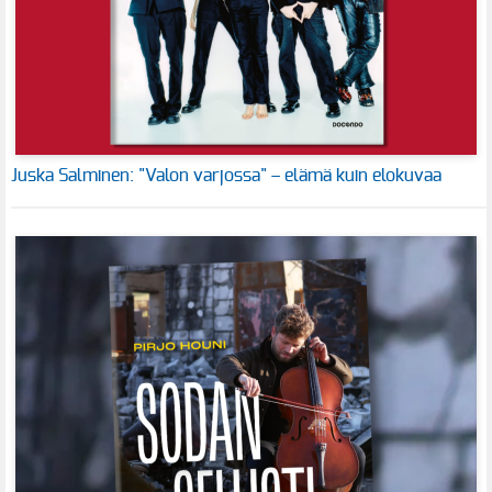
Juska Salminen: "Valon varjossa" – elämä kuin elokuvaa