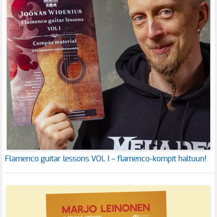
Flamenco guitar lessons VOL I – flamenco-kompit haltuun!