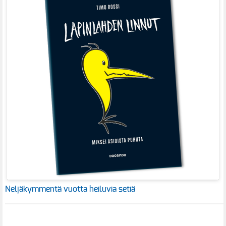
Neljäkymmentä vuotta heiluvia setiä