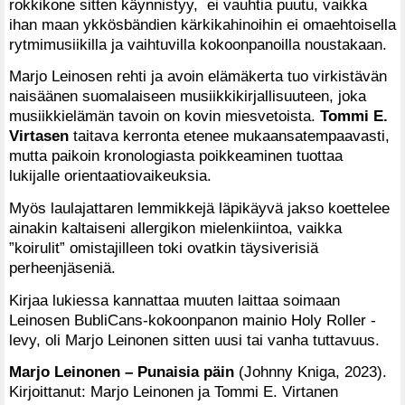
rokkikone sitten käynnistyy, ei vauhtia puutu, vaikka
ihan maan ykkösbändien kärkikahinoihin ei omaehtoisella
rytmimusiikilla ja vaihtuvilla kokoonpanoilla noustakaan.
Marjo Leinosen rehti ja avoin elämäkerta tuo virkistävän
naisäänen suomalaiseen musiikkikirjallisuuteen, joka
musiikkielämän tavoin on kovin miesvetoista.
Tommi E.
Virtasen
taitava kerronta etenee mukaansatempaavasti,
mutta paikoin kronologiasta poikkeaminen tuottaa
lukijalle orientaatiovaikeuksia.
Myös laulajattaren lemmikkejä läpikäyvä jakso koettelee
ainakin kaltaiseni allergikon mielenkiintoa, vaikka
”koirulit” omistajilleen toki ovatkin täysiverisiä
perheenjäseniä.
Kirjaa lukiessa kannattaa muuten laittaa soimaan
Leinosen BubliCans-kokoonpanon mainio Holy Roller -
levy, oli Marjo Leinonen sitten uusi tai vanha tuttavuus.
Marjo Leinonen – Punaisia päin
(Johnny Kniga, 2023).
Kirjoittanut: Marjo Leinonen ja Tommi E. Virtanen