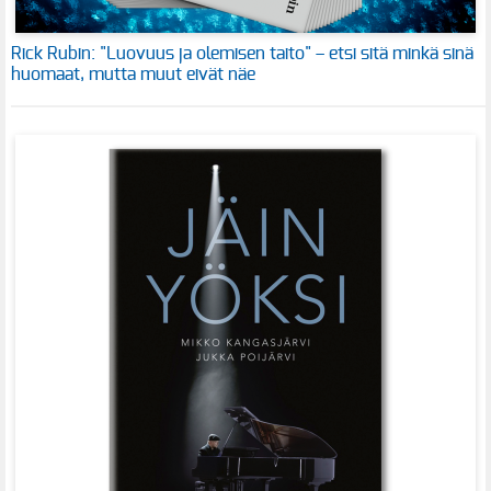
Rick Rubin: "Luovuus ja olemisen taito" – etsi sitä minkä sinä
huomaat, mutta muut eivät näe