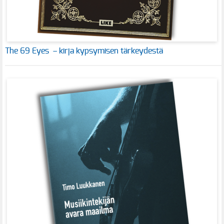
The 69 Eyes – kirja kypsymisen tärkeydestä