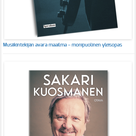
Musiikintekijän avara maailma – monipuolinen yleisopas