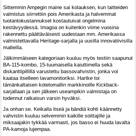
Sittemmin Ampegin maine sai kolauksen, kun laitteiden
valmistus siirrettiin pois Amerikasta ja halvemmat
tuotantokustannukset kostautuivat ongelmina
kestävyydessä. Imagoa on kuitenkin viime vuosina
rakennettu päättäväisesti uudestaan mm. Amerikassa
valmistettavalla Heritage-sarjalla ja uusilla innovatiivisilla
malleilla.
Jälkimmäiseen kategoriaan kuuluu myös testiin saapunut
BA-115-kombo, 15-tuumaisella kaiuttimella sekä
diskanttipillillä varustettu bassovahvistin, jonka voi
kaataa itselleen lavamonitoriksi. Hartke toi
tämänkaltaisen kotelomallin markkinoille Kickback-
sarjallaan ja sen jälkeen useampikin valmistaja on
todennut ratkaisun varsin hyväksi.
Ja onhan se. Keikalla itseä ja bändiä kohti käännetty
vahvistin kuuluu selvemmin kaikille soittajille ja
miksaajakin tykkää varmasti, jos basso ei huuda lavalta
PA-kamoja lujempaa.