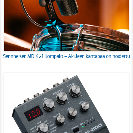
Sennheiser MD 421 Kompakt – Akilleen kantapää on hoidettu