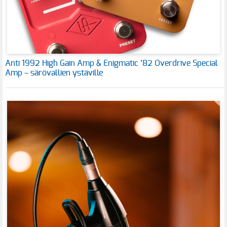
Anti 1992 High Gain Amp & Enigmatic ’82 Overdrive Special
Amp – särövallien ystäville