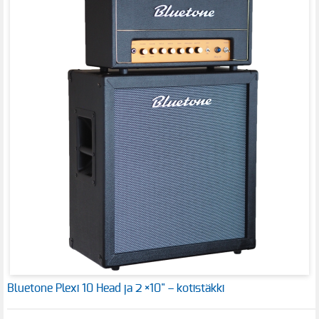
Bluetone Plexi 10 Head ja 2 ×10" – kotistäkki