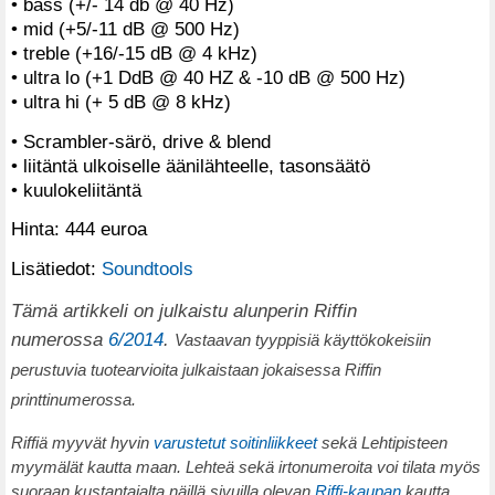
• bass (+/- 14 db @ 40 Hz)
• mid (+5/-11 dB @ 500 Hz)
• treble (+16/-15 dB @ 4 kHz)
• ultra lo (+1 DdB @ 40 HZ & -10 dB @ 500 Hz)
• ultra hi (+ 5 dB @ 8 kHz)
• Scrambler-särö, drive & blend
• liitäntä ulkoiselle äänilähteelle, tasonsäätö
• kuulokeliitäntä
Hinta: 444 euroa
Lisätiedot:
Soundtools
Tämä artikkeli on julkaistu alunperin Riffin
numerossa
6/2014
.
Vastaavan tyyppisiä käyttökokeisiin
perustuvia tuotearvioita julkaistaan jokaisessa Riffin
printtinumerossa.
Riffiä myyvät hyvin
varustetut soitinliikkeet
sekä Lehtipisteen
myymälät kautta maan. Lehteä sekä irtonumeroita voi tilata myös
suoraan kustantajalta näillä sivuilla olevan
Riffi-kaupan
kautta.