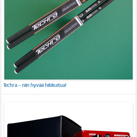
Techra – niin hyvää hiilikuitua!