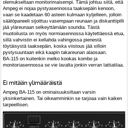
olemukseltaan monitorimaisempi. Tämä johtuu siitä, että
Ampeg ei nojaa pystyasennossa taaksepäin kenoon,
vaan se kaadetaan 60 asteen kulmaan kyljelleen, jolloin
säätöpaneeli sijoittuu vasempaan reunaan ja diskanttipilli
jää yläreunaan selkeyttämään soundia. Tästä
muotoilusta on myös normiasennossa käytettäessä etua,
sillä vahvistin ei kellahda vahingossa pienestä
töytäisystä taaksepäin, koska viistous jää silloin
pystysuuntaan eikä kaapin takareunan alaosaan.
BA-115 on kuitenkin melko kookas kombo ja
monitoriasennossa se vie lavalta jonkin verran lattiatilaa.
Ei mitään ylimääräistä
Ampeg BA-115 on ominaisuuksiltaan varsin
yksinkertainen. Tai oikeamminkin se tarjoaa vain kaiken
tarpeellisen.