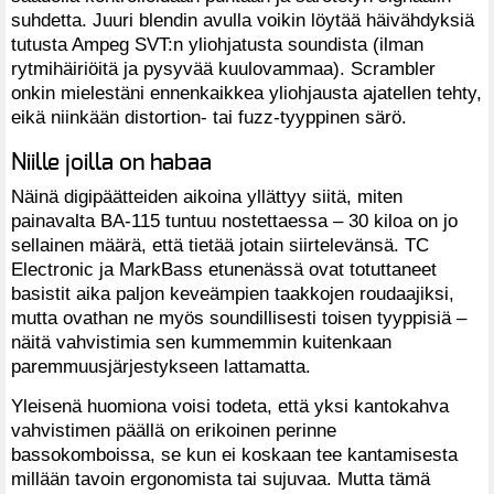
suhdetta. Juuri blendin avulla voikin löytää häivähdyksiä
tutusta Ampeg SVT:n yliohjatusta soundista (ilman
rytmihäiriöitä ja pysyvää kuulovammaa). Scrambler
onkin mielestäni ennenkaikkea yliohjausta ajatellen tehty,
eikä niinkään distortion- tai fuzz-tyyppinen särö.
Niille joilla on habaa
Näinä digipäätteiden aikoina yllättyy siitä, miten
painavalta BA-115 tuntuu nostettaessa – 30 kiloa on jo
sellainen määrä, että tietää jotain siirtelevänsä. TC
Electronic ja MarkBass etunenässä ovat totuttaneet
basistit aika paljon keveämpien taakkojen roudaajiksi,
mutta ovathan ne myös soundillisesti toisen tyyppisiä –
näitä vahvistimia sen kummemmin kuitenkaan
paremmuusjärjestykseen lattamatta.
Yleisenä huomiona voisi todeta, että yksi kantokahva
vahvistimen päällä on erikoinen perinne
bassokomboissa, se kun ei koskaan tee kantamisesta
millään tavoin ergonomista tai sujuvaa. Mutta tämä