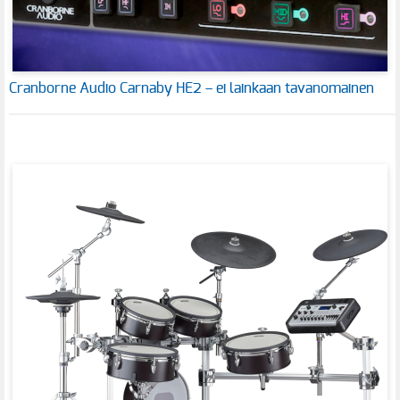
Cranborne Audio Carnaby HE2 – ei lainkaan tavanomainen