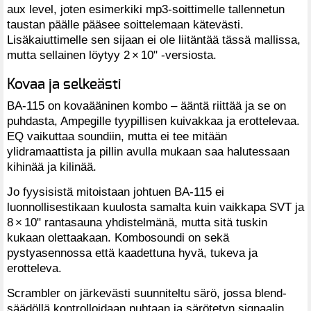
aux level, joten esimerkiki mp3-soittimelle tallennetun
taustan päälle pääsee soittelemaan kätevästi.
Lisäkaiuttimelle sen sijaan ei ole liitäntää tässä mallissa,
mutta sellainen löytyy 2 × 10" -versiosta.
Kovaa ja selkeästi
BA-115 on kovaääninen kombo – ääntä riittää ja se on
puhdasta, Ampegille tyypillisen kuivakkaa ja erottelevaa.
EQ vaikuttaa soundiin, mutta ei tee mitään
ylidramaattista ja pillin avulla mukaan saa halutessaan
kihinää ja kilinää.
Jo fyysisistä mitoistaan johtuen BA-115 ei
luonnollisestikaan kuulosta samalta kuin vaikkapa SVT ja
8 × 10" rantasauna yhdistelmänä, mutta sitä tuskin
kukaan olettaakaan. Kombosoundi on sekä
pystyasennossa että kaadettuna hyvä, tukeva ja
erotteleva.
Scrambler on järkevästi suunniteltu särö, jossa blend-
säädöllä kontrolloidaan puhtaan ja särötetyn signaalin