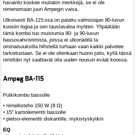
havainto koskee muitakin merkkejä, se ei ole
nimenomaan juuri Ampegin vaiva.
Ulkoisesti BA-115:ssa on palattu valmistajan 90-luvun
kuosiin logoa ja sen taustavaloa myöten. Ylipäätään
tämä kombo tuo muistumia 80- ja 90-luvun
bassovahvistimista, joissa ei ulkonäöllä ta
ominaisuuksilla hifistellä turhaan vaan kaikki palvelee
tarkoitustaan. Se ei ole ollenkaan huono juttu, kyllä tässä
nimittäin nyt saattavat olla uuden nousun eväät koossa.
Ampeg BA-115
Putkikombo bassolle
• nimellisteho 150 W (8 Ω)
• 15" kartiolementti bassolle
• pietso-elementti diskantille, mykistyskytkin
EQ