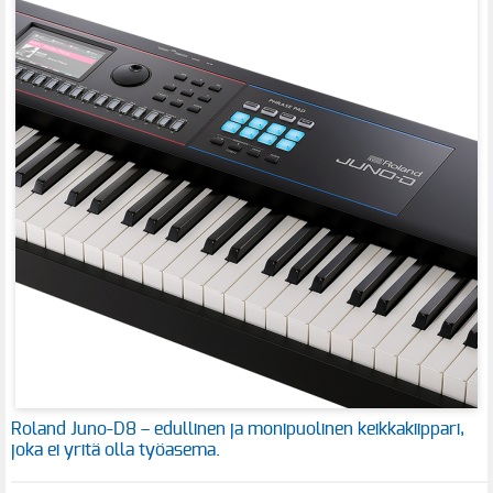
Roland Juno-D8 – edullinen ja monipuolinen keikkakiippari,
joka ei yritä olla työasema.