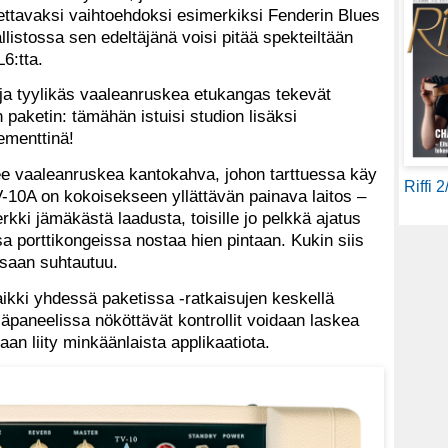
otettavaksi vaihtoehdoksi esimerkiksi Fenderin Blues
listossa sen edeltäjänä voisi pitää spekteiltään
6:tta.
 ja tyylikäs vaaleanruskea etukangas tekevät
paketin: tämähän istuisi studion lisäksi
ementtinä!
lee vaaleanruskea kantokahva, johon tarttuessa käy
Riffi 
-10A on kokoisekseen yllättävän painava laitos –
erkki jämäkästä laadusta, toisille jo pelkkä ajatus
a porttikongeissa nostaa hien pintaan. Kukin siis
saan suhtautuu.
kki yhdessä paketissa -ratkaisujen keskellä
 yläpaneelissa nököttävät kontrollit voidaan laskea
n liity minkäänlaista applikaatiota.