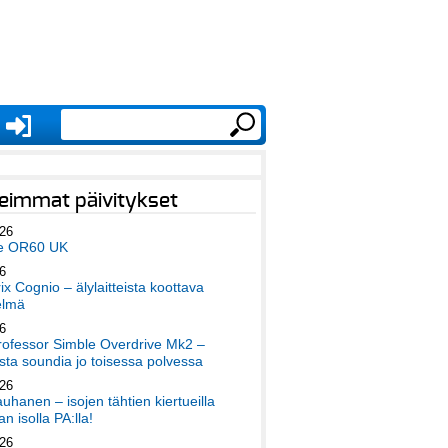
eimmat päivitykset
026
e OR60 UK
6
x Cognio – älylaitteista koottava
elmä
6
ofessor Simble Overdrive Mk2 –
ta soundia jo toisessa polvessa
026
auhanen – isojen tähtien kiertueilla
an isolla PA:lla!
026