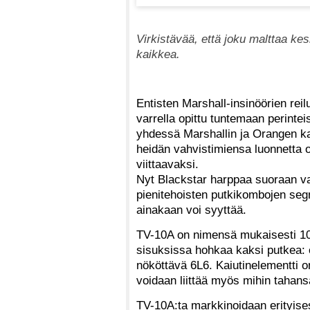
Virkistävää, että joku malttaa kes
kaikkea.
Entisten Marshall-insinöörien rei
varrella opittu tuntemaan perinte
yhdessä Marshallin ja Orangen ka
heidän vahvistimiensa luonnetta o
viittaavaksi.
Nyt Blackstar harppaa suoraan v
pienitehoisten putkikombojen seg
ainakaan voi syyttää.
TV-10A on nimensä mukaisesti 10
sisuksissa hohkaa kaksi putkea: 
nököttävä 6L6. Kaiutinelementti 
voidaan liittää myös mihin tahans
TV-10A:ta markkinoidaan erityises