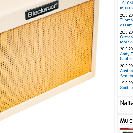
1010Mu
muusik
20.5.2
Tuomas
osaami
20.5.2
Ortega
teräski
20.5.2
Andy T
Louhivu
20.5.2
Austri
Sennhe
19.5.2
Soitto 
Näit
Muis