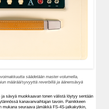
nvoimakkuutta säädetään master-volumella,
kaiun määrää/syvyyttä reverbillä ja äänensävyä
 ja sävyä muokkaavan tonen välistä löytyy sentään
käytännössä kanavanvaihtajan tavoin. Painikkeen
en mukana seuraava jämäkkä FS-4S-jalkakytkin,