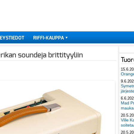
EYSTIEDOT
RIFFI-KAUPPA
kan soundeja brittityyliin
Tuor
15.6.2
Orang
9.6.202
Symetri
järjest
6.6.202
Mad Pr
maukas
20.5.2
Ville K
soiteta
20.5.2