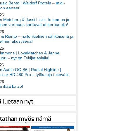
sic Bento | Waldorf Protein – midi-
on aarteet!
026
 Metsberg & Jussi Liski - kokemus ja
sen varmuus karttuvat ahkeruudella!
026
 & Riento – nailonkielinen sähköisenä ja
elinen akustisena!
026
immons | LoveMatches & Janne
ori – nyt on Tekijät asialla!
026
an Audio OC-B6 | Radial Highline |
iser HD 480 Pro – työkaluja tekevälle
026
ei ikää katso!
ä luetaan nyt
tathan myös nämä