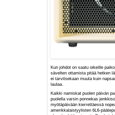
Kun johdot on saatu oikeille paik
sävelten ottamista pitää hetken
ei tarvitsekaan muuta kuin napsau
laulaa.
Kaikki namiskat puolen päivän pai
puolella varsin ponnekas jenkkis
myötäpäivään kierrettäessä nopea
amerikkalaistyylisten 6L6-päätep