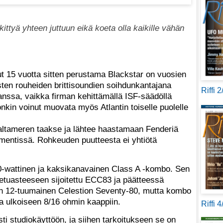
kittyä yhteen juttuun eikä koeta olla kaikille vähän
lut 15 vuotta sitten perustama Blackstar on vuosien
isten rouheiden brittisoundien soihdunkantajana
Riffi 
nssa, vaikka firman kehittämällä ISF-säädöllä
nkin voinut muovata myös Atlantin toiselle puolelle
altameren taakse ja lähtee haastamaan Fenderiä
mentissä. Rohkeuden puutteesta ei yhtiötä
-wattinen ja kaksikanavainen Class A -kombo. Sen
etuasteeseen sijoitettu ECC83 ja päätteessä
on 12-tuumainen Celestion Seventy-80, mutta kombo
a ulkoiseen 8/16 ohmin kaappiin.
Riffi 
ti studiokäyttöön, ja siihen tarkoitukseen se on