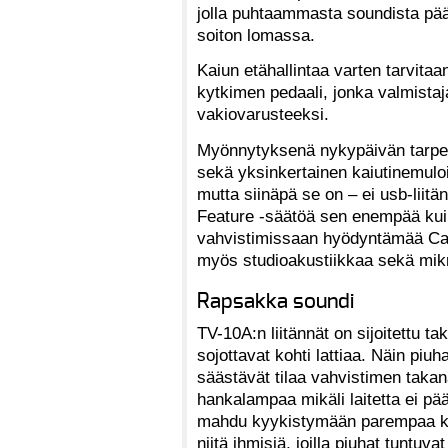
jolla puhtaammasta soundista pä
soiton lomassa.
Kaiun etähallintaa varten tarvita
kytkimen pedaali, jonka valmistaja
vakiovarusteeksi.
Myönnytyksenä nykypäivän tarpeisi
sekä yksinkertainen kaiutinemuloit
mutta siinäpä se on – ei usb-liitä
Feature -säätöä sen enempää ku
vahvistimissaan hyödyntämää Cab
myös studioakustiikkaa sekä mik
Rapsakka soundi
TV-10A:n liitännät on sijoitettu t
sojottavat kohti lattiaa. Näin pi
säästävät tilaa vahvistimen takan
hankalampaa mikäli laitetta ei pä
mahdu kyykistymään parempaa kat
niitä ihmisiä, joilla piuhat tuntu