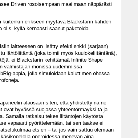
äsee Driven rosoisempaan maailmaan näppärästi
an kuitenkin erikseen myytävä Blackstarin kahden
 olisi kyllä kernaasti saanut paketoida
in laitteeseen on lisätty efektilenkki (sarjaan)
u lähtöliitäntä (joka toimii myös kuulokeliitäntänä),
ntöjä, ei Blackstarin kehittämää Infinite Shape
in valmistajan monissa uudemmissa
Rig-appia, jolla simuloidaan kaiuttimen ohessa
rofoneja.
akapaneelin alaosaan siten, että yhdistettyinä ne
uhat ovat hyvässä suojassa yhteentörmäyksiltä ja
a. Samalla ratkaisu tekee liitäntöjen käytöstä
äse vapaasti pyörittelemään, tai sen taakse ei
selukulmaa etsien – tai jos vain sattuu olemaan
vat käsikopelolla operoidessa menevän aina