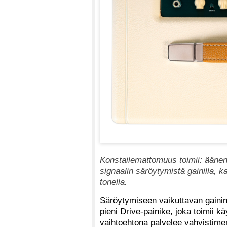
Konstailemattomuus toimii: ääne
signaalin säröytymistä gainilla, 
tonella.
Säröytymiseen vaikuttavan gainin
pieni Drive-painike, joka toimii 
vaihtoehtona palvelee vahvistim