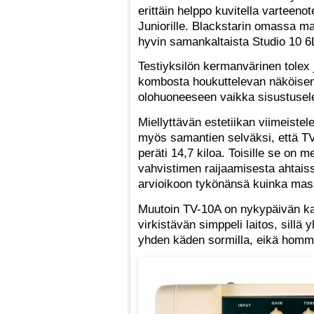
erittäin helppo kuvitella varteen
Juniorille. Blackstarin omassa mal
hyvin samankaltaista Studio 10 6L
Testiyksilön kermanvärinen tolex
kombosta houkuttelevan näköisen 
olohuoneeseen vaikka sisustusel
Miellyttävän estetiikan viimeiste
myös samantien selväksi, että TV
peräti 14,7 kiloa. Toisille se on m
vahvistimen raijaamisesta ahtaiss
arvioikoon tykönänsä kuinka mas
Muutoin TV-10A on nykypäivän kai
virkistävän simppeli laitos, sillä
yhden käden sormilla, eikä hommaa