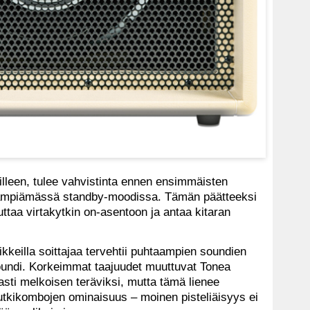
oilleen, tulee vahvistinta ennen ensimmäisten
 lämpiämässä standby-moodissa. Tämän päätteeksi
ttaa virtakytkin on-asentoon ja antaa kitaran
kkeilla soittajaa tervehtii puhtaampien soundien
oundi. Korkeimmat taajuudet muuttuvat Tonea
sti melkoisen teräviksi, mutta tämä lienee
utkikombojen ominaisuus – moinen pisteliäisyys ei