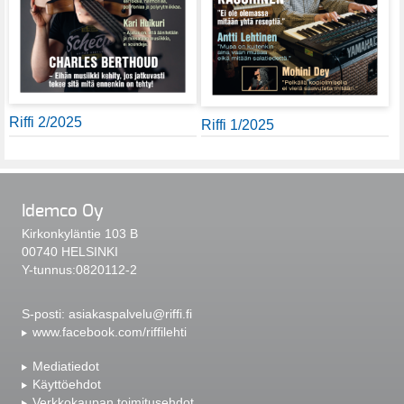
Riffi 2/2025
Riffi 1/2025
Idemco Oy
Kirkonkyläntie 103 B
00740 HELSINKI
Y-tunnus:0820112-2
S-posti:
asiakaspalvelu@riffi.fi
www.facebook.com/riffilehti
Mediatiedot
Käyttöehdot
Verkkokaupan toimitusehdot