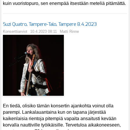
kuin vuoristopuro, sen enempää itsestään meteliä pitämättä.
Suzi Quatro, Tampere-Talo, Tampere 8.4.2023
Konserttiarviot
10.4.2023 08:11
Matti Rinne
En tiedä, olisiko tämän konsertin ajankohta voinut olla
parempi. Lankalauantaina kun on tapana järjestää
kaikenlaisia rientoja pitempiä vapaita ansaitusti kevään
korvalla nauttiville työikäisille. Tervetuloa aikakoneeseen,