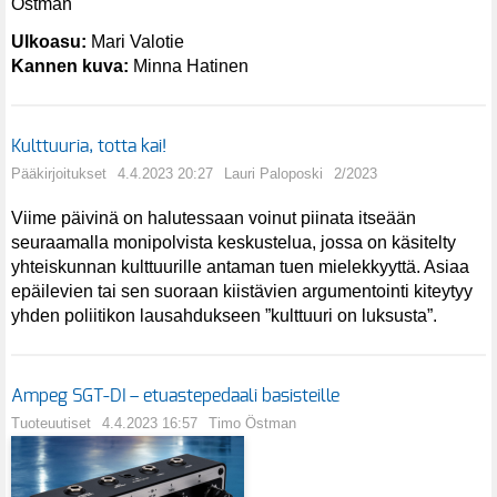
Östman
Ulkoasu:
Mari Valotie
Kannen kuva:
Minna Hatinen
Kulttuuria, totta kai!
Pääkirjoitukset
4.4.2023 20:27
Lauri Paloposki
2/2023
Viime päivinä on halutessaan voinut piinata itseään
seuraamalla monipolvista keskustelua, jossa on käsitelty
yhteiskunnan kulttuurille antaman tuen mielekkyyttä. Asiaa
epäilevien tai sen suoraan kiistävien argumentointi kiteytyy
yhden poliitikon lausahdukseen ”kulttuuri on luksusta”.
Ampeg SGT-DI – etuastepedaali basisteille
Tuoteuutiset
4.4.2023 16:57
Timo Östman