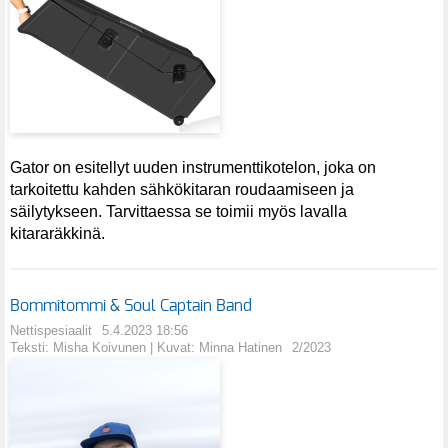
Gator on esitellyt uuden instrumenttikotelon, joka on
tarkoitettu kahden sähkökitaran roudaamiseen ja
säilytykseen. Tarvittaessa se toimii myös lavalla
kitararäkkinä.
Bommitommi & Soul Captain Band
Nettispesiaalit
5.4.2023 18:56
Teksti: Misha Koivunen | Kuvat: Minna Hatinen
2/2023