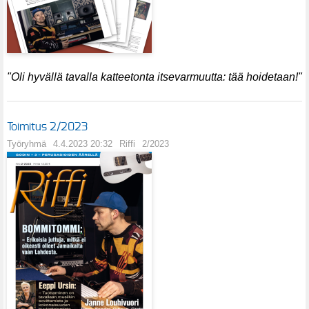
"Oli hyvällä tavalla katteetonta itsevarmuutta: tää hoidetaan!"
Toimitus 2/2023
Työryhmä
4.4.2023 20:32
Riffi
2/2023