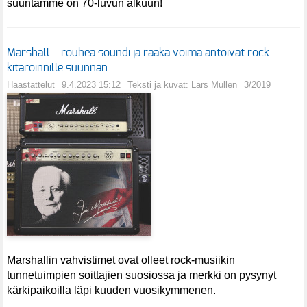
suuntamme on 70-luvun alkuun!
Marshall – rouhea soundi ja raaka voima antoivat rock-
kitaroinnille suunnan
Haastattelut
9.4.2023 15:12
Teksti ja kuvat: Lars Mullen
3/2019
Marshallin vahvistimet ovat olleet rock-musiikin
tunnetuimpien soittajien suosiossa ja merkki on pysynyt
kärkipaikoilla läpi kuuden vuosikymmenen.