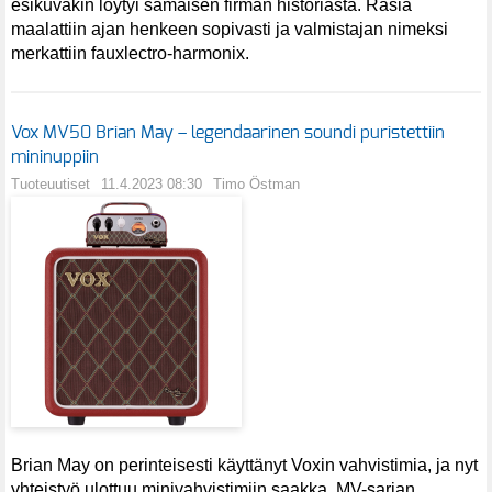
esikuvakin löytyi samaisen firman historiasta. Rasia
maalattiin ajan henkeen sopivasti ja valmistajan nimeksi
merkattiin fauxlectro-harmonix.
Vox MV50 Brian May – legendaarinen soundi puristettiin
mininuppiin
Tuoteuutiset
11.4.2023 08:30
Timo Östman
Brian May on perinteisesti käyttänyt Voxin vahvistimia, ja nyt
yhteistyö ulottuu minivahvistimiin saakka. MV-sarjan