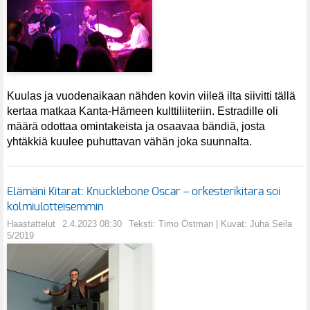
Kuulas ja vuodenaikaan nähden kovin viileä ilta siivitti tällä
kertaa matkaa Kanta-Hämeen kulttiliiteriin. Estradille oli
määrä odottaa omintakeista ja osaavaa bändiä, josta
yhtäkkiä kuulee puhuttavan vähän joka suunnalta.
Elämäni Kitarat: Knucklebone Oscar – orkesterikitara soi
kolmiulotteisemmin
Haastattelut
2.4.2023 08:30
Teksti: Timo Östman | Kuvat: Juha Seila
5/2019