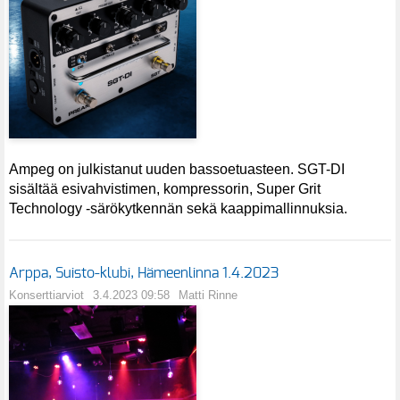
Ampeg on julkistanut uuden bassoetuasteen. SGT-DI
sisältää esivahvistimen, kompressorin, Super Grit
Technology -särökytkennän sekä kaappimallinnuksia.
Arppa, Suisto-klubi, Hämeenlinna 1.4.2023
Konserttiarviot
3.4.2023 09:58
Matti Rinne