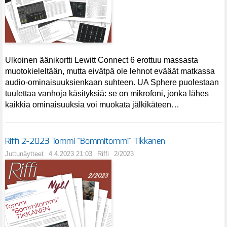
Ulkoinen äänikortti Lewitt Connect 6 erottuu massasta
muotokieleltään, mutta eivätpä ole lehnot evääät matkassa
audio-ominaisuuksienkaan suhteen. UA Sphere puolestaan
tuulettaa vanhoja käsityksiä: se on mikrofoni, jonka lähes
kaikkia ominaisuuksia voi muokata jälkikäteen…
Riffi 2-2023 Tommi "Bommitommi" Tikkanen
Juttunäytteet
4.4.2023 21:03
Riffi
2/2023