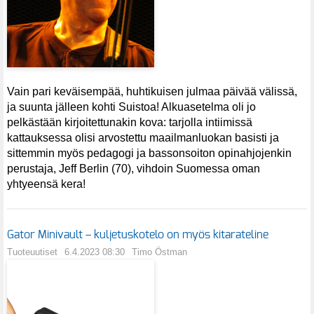
Vain pari keväisempää, huhtikuisen julmaa päivää välissä,
ja suunta jälleen kohti Suistoa! Alkuasetelma oli jo
pelkästään kirjoitettunakin kova: tarjolla intiimissä
kattauksessa olisi arvostettu maailmanluokan basisti ja
sittemmin myös pedagogi ja bassonsoiton opinahjojenkin
perustaja, Jeff Berlin (70), vihdoin Suomessa oman
yhtyeensä kera!
Gator Minivault – kuljetuskotelo on myös kitarateline
Tuoteuutiset
6.4.2023 08:30
Timo Östman