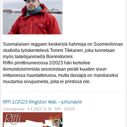
Suomalaisen reggaen keskeisiä hahmoja on Suomenlinnan
studiolla työskentelevä Tommi Tikkanen, joka tunnetaan
myös taiteilijanimellä Bommitommi.
Riffin printtinumerossa 2/2023 hän kertoilee
ikimuistoisimmista sessioistaan peräti kuuden sivun
mittaisessa haastattelussa, mutta tässäpä on maistiaisiksi
muutamia sivujuoneita, joita ei printissä ole.
Riffi 2/2023 Kingston Wall – juttunäyte
Juttunäytteet
4.4.2023 21:39
Riffi
2/2023