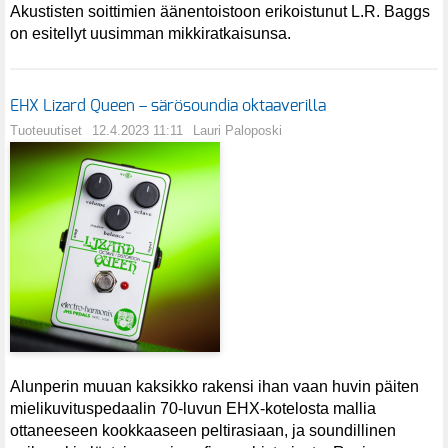
Akustisten soittimien äänentoistoon erikoistunut L.R. Baggs
on esitellyt uusimman mikkiratkaisunsa.
EHX Lizard Queen – särösoundia oktaaverilla
Tuoteuutiset
12.4.2023 11:11
Lauri Paloposki
Alunperin muuan kaksikko rakensi ihan vaan huvin päiten
mielikuvituspedaalin 70-luvun EHX-kotelosta mallia
ottaneeseen kookkaaseen peltirasiaan, ja soundillinen