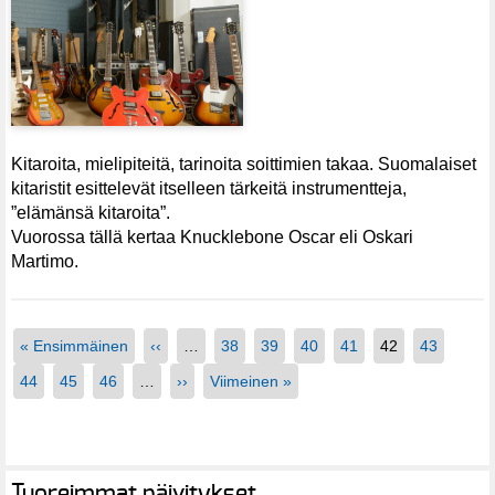
Kitaroita, mielipiteitä, tarinoita soittimien takaa. Suomalaiset
kitaristit esittelevät itselleen tärkeitä instrumentteja,
”elämänsä kitaroita”.
Vuorossa tällä kertaa Knucklebone Oscar eli Oskari
Martimo.
« Ensimmäinen
‹‹
…
38
39
40
41
42
43
44
45
46
…
››
Viimeinen »
Tuoreimmat päivitykset