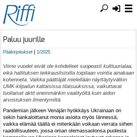
Paluu juurille
|
Pääkirjoitukset
1/2025
Viime vuodet eivät ole kohdelleet suopeasti kulttuurialaa,
eikä hallituksen leikkauslistoilla toipilaan vointia ainakaan
kohenneta. Vaikka päättäjät mielellään näyttäytyvätkin
UMK-kilpailun kaltaisissa tilaisuuksissa, vaikuttavat
tuollaiset aktit enemmänkin vaalityöltä kuin aidon
arvostuksen ilmentymiltä.
Pandemian jälkeen Venäjän hyökkäys Ukrainaan on
sekin hankaloittanut monia asioita myös lännessä,
vaikka elämää täällä ei mitenkään voikaan verrata siihen
raadollisuuteen, jossa oman olemassaolonsa puolesta