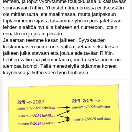
lehteen, ja loput vyörytämme toukokuussa julkaistavaan
seuraavaan Riffiin. Yhdistelmänumeroissa ei itsessään
ole mitään uutta lehtimaailmassa, mutta jättipaksun
tuplanumeron sijasta tasaamme yhden pois jätettävän
lehden sisältöä nyt siis kahteen eri numeroon, jotain
ennakkoon ja jotain perään.
Ja saman teemme kesän jälkeen. Syyskauden
keskimmäisen numeron sisältöä jaetaan sekä kesän
jälkeen julkaistavaan että joulua edeltävään Riffiin.
Lehtien väliin jää pitempi tauko, mutta kerta-annos on
aiempaa isompi. Tällä menettelyllä pidämme koneet
käynnissä ja Riffin väen työn touhussa.