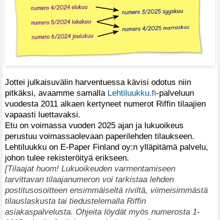
Jottei julkaisuvälin harventuessa kävisi odotus niin
pitkäksi, avaamme samalla
Lehtiluukku.fi
-palveluun
vuodesta 2011 alkaen kertyneet numerot Riffin tilaajien
vapaasti luettavaksi.
Etu on voimassa vuoden 2025 ajan ja lukuoikeus
perustuu voimassaolevaan paperilehden tilaukseen.
Lehtiluukku on E-Paper Finland oy:n ylläpitämä palvelu,
johon tulee rekisteröityä erikseen.
[Tilaajat huom! Lukuoikeuden varmentamiseen
tarvittavan tilaajanumeron voi tarkistaa lehden
postitusosoitteen ensimmäiseltä riviltä, viimeisimmästä
tilauslaskusta tai tiedustelemalla Riffin
asiakaspalvelusta. Ohjeita löydät myös numerosta 1-