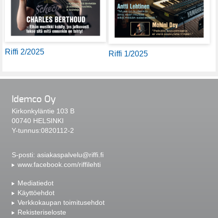
Riffi 2/2025
Riffi 1/2025
Idemco Oy
Kirkonkyläntie 103 B
00740 HELSINKI
Y-tunnus:0820112-2
S-posti:
asiakaspalvelu@riffi.fi
www.facebook.com/riffilehti
Mediatiedot
Käyttöehdot
Verkkokaupan toimitusehdot
Rekisteriseloste