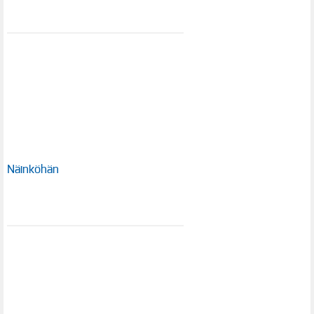
Näinköhän