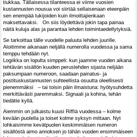
tiukkaa. Tällaisessa tilanteessa ei viime vuosien
kustannusten nousua voi siirtää sellaisenaan eteenpäin
sen enempää lukijoiden kuin ilmoittajienkaan
maksettavaksi. On siis löydettävä jokin tapa painaa
näitä kuluja alas ja parantaa lehden toimintaedellytyksiä.
Se tarkoittaa tälle vuodelle paluuta lehden juurille.
Aloitimme aikanaan neljällä numerolla vuodessa ja sama
temppu tehdään nyt.
Logiikka on lopulta simppeli: kun jaamme vuoden aikana
tehtävän sisällön kuuden peruslehden sijasta neljään
paksumpaan numeroon, saadaan painatus- ja
postituskustannusten suhteellista osuutta oleellisesti
pienemmäksi – tai toisin päin ilmaistuna: hyötysuhdetta
merkittävästi paremmaksi. Signaali ja kohina, tehän
tiedätte kyllä.
Aiemmin on julkaistu kuusi Riffiä vuodessa – kolme
kevään puolella ja toiset kolme syksyn mittaan. Nyt
lohkaisimme kevätpuolen keskimmäisen numeron
sisällöstä aimo annoksen jo tähän vuoden ensimmäiseen