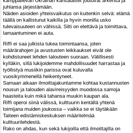
kamppailevan Ukrainan kansalaiset joutuvat arkensa ja
juhlansa järjestämään.
Näiden asioiden yhteisvaikutus on kuitenkin selvä: elämä
täällä on kallistunut kaikilla ja hyvin monilla usko
tulevaisuuteen on vähissä. Silti on elettävä ja toimittava,
lamaantuminen ei auta.
Riffi ei saa julkista tukea toimintaansa, joten
määrärahojen ja avustusten leikkaukset eivät ole
kohdistuneet lehden talouteen suoraan. Välillisesti
kylläkin, sillä lukijoidemme mahdollisuudet harrastaa ja
työllistyä musiikin parissa ovat kuluvalla
vuosikymmenellä heikentyneet.
Samaan aikaan ilmoittajakuntamme kohtaa kustannusten
nousun ja talouden alavireisyyden muodossa samoja
haasteita kuin mikä tahansa muukin kaupan ala.
Riffi operoi siinä välissä, kulttuurin kentällä yhtenä
toimijana muiden joukossa – vaikka se ei täytäkään
Taiteen edistämiskeskuksen määritelmää
kulttuurilehdestä.
Rako on ahdas, kun sekä lukijoilla että ilmoittajilla on