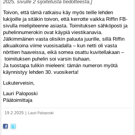
2025, sivulle 2 sijoitetusta tiedotteesta.]
Toivon, että tämä ratkaisu käy myös teille lehden
lukijoille ja sitäkin toivon, että kerrotte vaikka Riffin FB-
sivulla mielipiteenne asiasta. Toimituksen sähköposti ja
puhelinnumerokin ovat käypiä viestikanavia.
Jälkimmäinen vasta olisikin paluuta juurille, sillä Riffin
alkuaikoina viime vuosisadalla – kun netti oli vasta
nörttien haaveissa, eikä somea osattu kuvitellakaan –
toimituksen puhelin soi varsin tiuhaan.
Ja tuostapa tulikin mieleeni: tämän numeron myötä
käynnistyy lehden 30. vuosikerta!
Lukuterveisin,
Lauri Paloposki
Päätoimittaja
19.2.2025
|
Lauri Paloposki