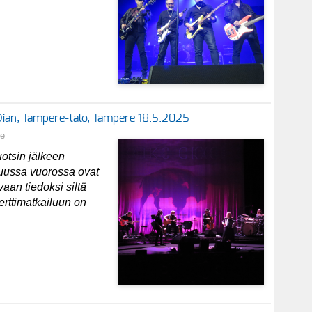
 Dian, Tampere-talo, Tampere 18.5.2025
ne
otsin jälkeen
uussa vuorossa ovat
aan tiedoksi siltä
erttimatkailuun on