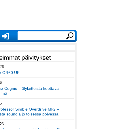
eimmat päivitykset
026
e OR60 UK
6
x Cognio – älylaitteista koottava
elmä
6
ofessor Simble Overdrive Mk2 –
ta soundia jo toisessa polvessa
026