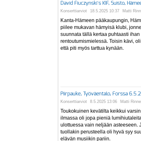
David Fiuczynski´s KIF, Suisto, Häm
Konserttiarviot
18.5.2025 10:37
Matti Rin
Kanta-Hämeen pääkaupungin, Häme
piilee mukavan hämyisä klubi, jonne 
suunnata tällä kertaa puhtaasti ihan
rentoutumismielessä. Toisin kävi, ol
että piti myös tarttua kynään.
Piirpauke, Työväentalo, Forssa 6.5
Konserttiarviot
8.5.2025 13:06
Matti Rinne
Toukokuinen kevätilta keikkui varsin
ilmassa oli jopa pieniä lumihiutaleit
ulottuessa vain neljään asteeseen. 
tuollakin perusteella oli hyvä syy su
elävän musiikin pariin.