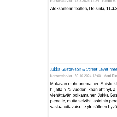
Konserttiarviot
13.3.2025 14:24
Tommi E. 
Aleksanterin teatteri, Helsinki, 11.3.
Jukka Gustavson & Street Level mee
Konserttiarviot
30.10.2024 12:00
Matti Ri
Mukavan olohuonemainen Suisto-klub
hiljattain 73 vuoden ikään ehtinyt, ai
viehättävän poikamainen Jukka Gust
pienelle, mutta selvästi asioihin per
vastaanottavaiselle yleisölleen hyvä