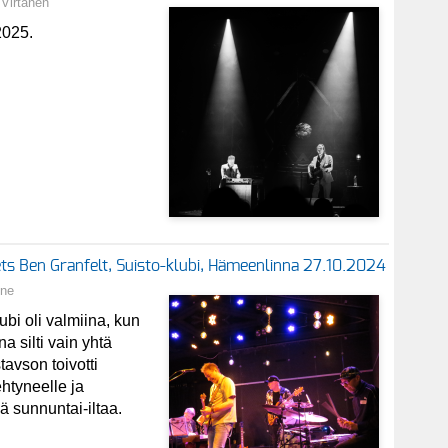
Virtanen
2025.
ts Ben Granfelt, Suisto-klubi, Hämeenlinna 27.10.2024
nne
i oli valmiina, kun
na silti vain yhtä
avson toivotti
ehtyneelle ja
ä sunnuntai-iltaa.