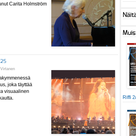
tunut Carita Holmström
Näit
Muis
025
Virtanen
ssakymmenessä
s, joka täyttää
va visuaalinen
Riffi 
kautta.