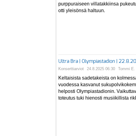
purppuraiseen villatakkiinsa pukeu
otti yleisönsä haltuun.
Ultra Bra | Olympiastadion | 22.8.2
Konserttiarviot
24.8.2025 06:30
Tommi E. 
Keltaisista sadetakeista on kolme
vuodessa kasvanut sukupolvikokemu
helposti Olympiastadionin. Vaikutta
toteutus tuki hienosti musiikillista rik