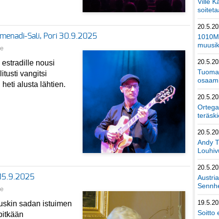
Ville K
soiteta
20.5.2
romenadi-Sali, Pori 30.9.2025
1010Mu
muusik
ne
20.5.2
e estradille nousi
Tuomas
itusti vangitsi
osaami
heti alusta lähtien.
20.5.2
Ortega
teräski
20.5.2
Andy T
Louhivu
20.5.2
 15.9.2025
Austri
Sennhe
ne
19.5.2
tuskin sadan istuimen
Soitto 
 pitkään