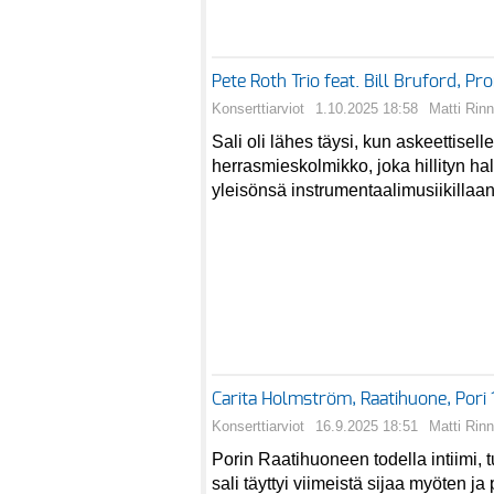
Pete Roth Trio feat. Bill Bruford, P
Konserttiarviot
1.10.2025 18:58
Matti Rin
Sali oli lähes täysi, kun askeettisell
herrasmieskolmikko, joka hillityn hall
yleisönsä instrumentaalimusiikillaan 
Carita Holmström, Raatihuone, Pori
Konserttiarviot
16.9.2025 18:51
Matti Rin
Porin Raatihuoneen todella intiimi, 
sali täyttyi viimeistä sijaa myöten ja