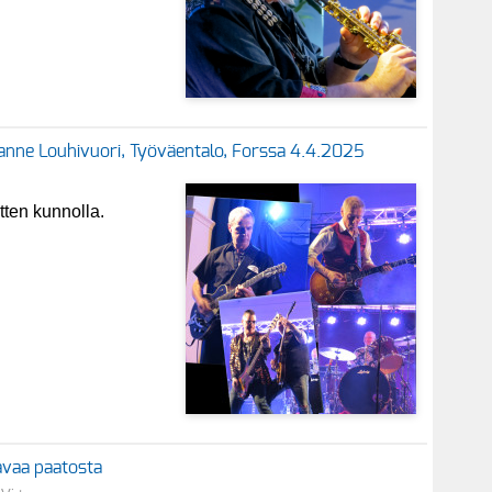
& Janne Louhivuori, Työväentalo, Forssa 4.4.2025
tten kunnolla.
tavaa paatosta