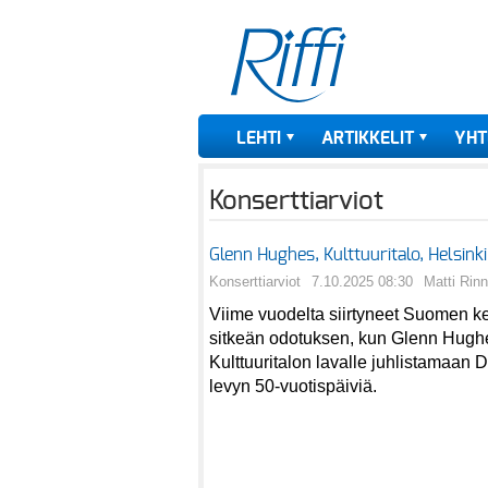
LEHTI
ARTIKKELIT
YHT
Konserttiarviot
Glenn Hughes, Kulttuuritalo, Helsink
Konserttiarviot
7.10.2025 08:30
Matti Rin
Viime vuodelta siirtyneet Suomen kei
sitkeän odotuksen, kun Glenn Hugh
Kulttuuritalon lavalle juhlistamaan
levyn 50-vuotispäiviä.