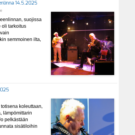
eenlinna 14.5.2025
ne
enlinnan, suojissa
oli tarkoitus
 vain
ikin semmoinen ilta,
.2025
 totisena koleuttaan,
a, lämpömittarin
Jo pelkästään
unnata sisätiloihin