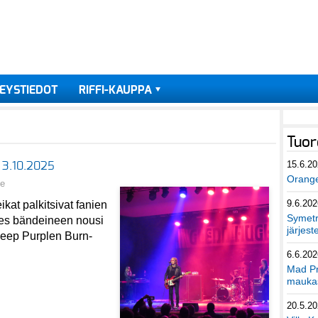
EYSTIEDOT
RIFFI-KAUPPA
Tuor
15.6.2
i 3.10.2025
Orang
ne
9.6.202
kat palkitsivat fanien
Symetri
es bändeineen nousi
järjest
 Deep Purplen Burn-
6.6.202
Mad Pr
maukas
20.5.2