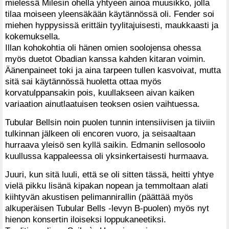
mielessä Milesin ohella yhtyeen ainoa muusikko, jolla
tilaa moiseen yleensäkään käytännössä oli. Fender soi
miehen hyppysissä erittäin tyylitajuisesti, maukkaasti ja
kokemuksella.
Illan kohokohtia oli hänen omien soolojensa ohessa
myös duetot Obadian kanssa kahden kitaran voimin.
Äänenpaineet toki ja aina tarpeen tullen kasvoivat, mutta
sitä sai käytännössä huoletta ottaa myös
korvatulppansakin pois, kuullakseen aivan kaiken
variaation ainutlaatuisen teoksen osien vaihtuessa.
Tubular Bellsin noin puolen tunnin intensiivisen ja tiiviin
tulkinnan jälkeen oli encoren vuoro, ja seisaaltaan
hurraava yleisö sen kyllä saikin. Edmanin sellosoolo
kuullussa kappaleessa oli yksinkertaisesti hurmaava.
Juuri, kun sitä luuli, että se oli sitten tässä, heitti yhtye
vielä pikku lisänä kipakan nopean ja temmoltaan alati
kiihtyvän akustisen pelimannirallin (päättää myös
alkuperäisen Tubular Bells -levyn B-puolen) myös nyt
hienon konsertin iloiseksi loppukaneetiksi.