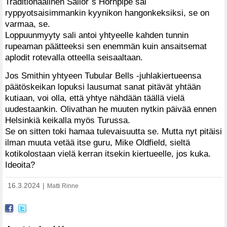
Traditionaalinen Sailor`s Hornpipe sai
ryppyotsaisimmankin kyynikon hangonkeksiksi, se on
varmaa, se.
Loppuunmyyty sali antoi yhtyeelle kahden tunnin
rupeaman päätteeksi sen enemmän kuin ansaitsemat
aplodit rotevalla otteella seisaaltaan.
Jos Smithin yhtyeen Tubular Bells -juhlakiertueensa
päätöskeikan lopuksi lausumat sanat pitävät yhtään
kutiaan, voi olla, että yhtye nähdään täällä vielä
uudestaankin. Olivathan he muuten nytkin päivää ennen
Helsinkiä keikalla myös Turussa.
Se on sitten toki hamaa tulevaisuutta se. Mutta nyt pitäisi
ilman muuta vetää itse guru, Mike Oldfield, sieltä
kotikolostaan vielä kerran itsekin kiertueelle, jos kuka.
Ideoita?
16.3.2024
|
Matti Rinne