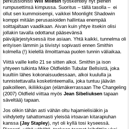
perkussionisti
Will Milesin
työskentely nyt pienen
rumpusettinsä kimpussa. Suoritus – tällä tasolla – ei
ollut sen kummoisempi, vaikkei Moonlight Shadowin
komppi mitään perusasioiden hallintaa enempää
soittajaltaan vaadikaan. Aivan kuin yhtye itsekin olisi
jollakin tavalla odottanut pääsevänsä
päiväjärjestyksessä itse asiaan. Yhtä kaikki, tunnelma oli
erityisen lämmin ja tiivistyi sopivasti ennen Smithin
kolmella (!) kielellä ilmoittamaa puolen tunnin väliaikaa.
Viittä vaille kello 21 se sitten alkoi. Smithin ja ison
yhtyeen tulkinta Mike Oldfieldin Tubular Bellsistä, joka
kuultiin lähes kokonaisuudessaan, alkoi kuululla ja
tunnistettavalla kosketinteemalla, joka tuntuu jäävän
paikoilleen, ikiliikkujan (elämäkerrassaan The Changeling
(2007) Oldfield viittaa myös
Jean Sibeliuksen
tapaan
säveltää) tapaan.
Jos olikin tähän asti vähän oltu hajamielisiäkin ja
viihdytetty tahattomasti yleisöä irtoavan kitarapiuhan
kanssa
(Jay Stapley
), nyt oli kyllä tosi kyseessä.