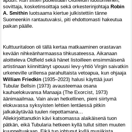
sovittaja, kosketinsoittaja sekä orkesterinjohtaja
Robin
A. Smithin
luotsaama kiertue julkistettiin tänne
Suomeenkin rantautuvaksi, piti ehdottomasti hakeutua
paikan päälle.
Kulttuuritaloon oli tällä kertaa matkaaminen orastavan
kevään nihkeänharmaassa tihkusateessa. Aikanaan
aloitteleva Oldfield sekä hänet listoilleen ensimmäisenä
artistinaan kiinnittänyt upouusi levy-yhtiö Virgin saivatkin
urkeneville urillensa parahultaista vetoapua, kun ohjaaja
William Friedkin
(1935–2023) halusi käyttää juuri
Tubular Bellsin (1973) avausteemaa osana
kauhuelokuvansa Manaaja (The Exorcist, 1973)
äänimaailmaa. Vain aivan hetkellinen, pieni siirtymä
elokuvassa syksyisten lehtien lentäessä pitkin
jalkakäytävää tuulen riepottamana…
Allekirjoittanutkin kävi katsomassa alaikäisenä tuon
pätkän, eikä Tubularia hetkeen kyllä tullut sitten muuten
kuunneltuakaan. Eikä tuo johtunut kyllä musiikista…