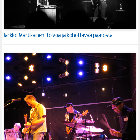
Jarkko Martikainen: toivoa ja kohottavaa paatosta