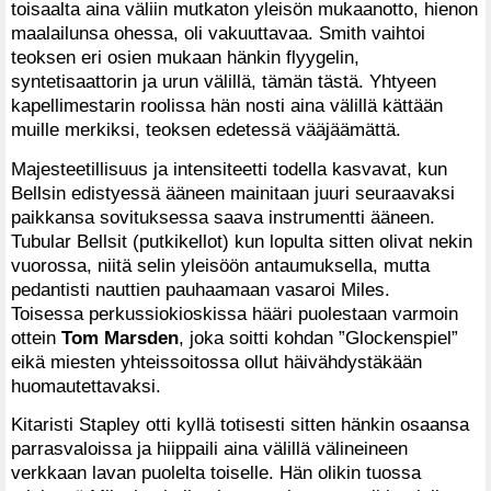
toisaalta aina väliin mutkaton yleisön mukaanotto, hienon
maalailunsa ohessa, oli vakuuttavaa. Smith vaihtoi
teoksen eri osien mukaan hänkin flyygelin,
syntetisaattorin ja urun välillä, tämän tästä. Yhtyeen
kapellimestarin roolissa hän nosti aina välillä kättään
muille merkiksi, teoksen edetessä vääjäämättä.
Majesteetillisuus ja intensiteetti todella kasvavat, kun
Bellsin edistyessä ääneen mainitaan juuri seuraavaksi
paikkansa sovituksessa saava instrumentti ääneen.
Tubular Bellsit (putkikellot) kun lopulta sitten olivat nekin
vuorossa, niitä selin yleisöön antaumuksella, mutta
pedantisti nauttien pauhaamaan vasaroi Miles.
Toisessa perkussiokioskissa hääri puolestaan varmoin
ottein
Tom Marsden
, joka soitti kohdan ”Glockenspiel”
eikä miesten yhteissoitossa ollut häivähdystäkään
huomautettavaksi.
Kitaristi Stapley otti kyllä totisesti sitten hänkin osaansa
parrasvaloissa ja hiippaili aina välillä välineineen
verkkaan lavan puolelta toiselle. Hän olikin tuossa