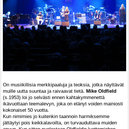
On musiikillisia merkkipaaluja ja teoksia, jotka näyttävät
muille uutta suuntaa ja raivaavat tietä.
Mike Oldfield
(s.1953) loi jo selvästi ennen kahtakymmenettä
ikävuottaan teemalevyn, joka on elänyt voiden mainiosti
kokonaiset 50 vuotta.
Kun nimimies jo kuitenkin taannoin harmiksemme
jättäytyi pois keikkalavoilta, on turvauduttava muiden
apuun. Kun sitten puolestaan Oldfieldin luottomiehen,