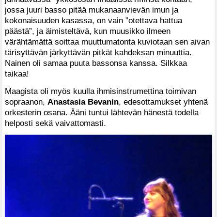
jossa juuri basso pitää mukanaanvievän imun ja
kokonaisuuden kasassa, on vain ”otettava hattua
päästä”, ja äimisteltävä, kun muusikko ilmeen
värähtämättä soittaa muuttumatonta kuviotaan sen aivan
tärisyttävän järkyttävän pitkät kahdeksan minuuttia.
Nainen oli samaa puuta bassonsa kanssa. Silkkaa
taikaa!
Maagista oli myös kuulla ihmisinstrumettina toimivan
sopraanon,
Anastasia Bevanin
, edesottamukset yhtenä
orkesterin osana. Ääni tuntui lähtevän hänestä todella
helposti sekä vaivattomasti.