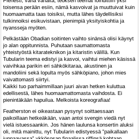
Pienesti, vähä vähältä, teoksen teemat loihdittiin yksi
toisensa perään esiin, nämä kasvoivat ja muuttuivat kuin
huomaamatta taas toisiksi, mutta lähes täydellisiksi
tulkinnoiksi esikuvistaan, pienimpiä yksityiskohtia ja
nyansseja myöten.
Pelkästään Obadian soitinten vaihto sinänsä olisi käynyt
jo alan oppitunnista. Puhutaan saumattomasta
yhteistyöstä kitarateknikon ja kitaristin välillä. Kun
Tubularin teema edistyi ja kasvoi, vaihtui miehen käsissä
vaivihkaa parikin eri sähkökitaraa, akustinen ja
mandoliini sekä lopulta myös sähköpiano, johon mies
vaivattomasti siirtyi.
Kaikki tuo parhaimmillaan juuri aivan hetken kuluttua
edellisestä, lähes huomaamattomasta vaihdosta. Ei
pienintäkään hapuilua. Melkoista koreografiaa!
Featherston ei oikeastaan pysynyt soittaessaan
paikoillaan hetkeäkään, vaan antoi svengin viedä nyt
vielä istuessaankin. Jos hänen laulunsa konsertin aluksi
oli, mitä mainittu, nyt Tubularin edistyessä ”paikallaan
junnaavassa” ykkösosan finaalissa riffinsä kohtaan,