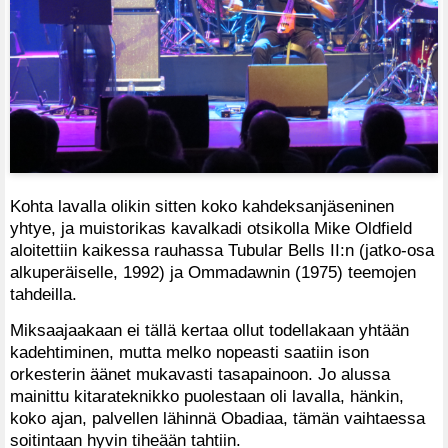
Kohta lavalla olikin sitten koko kahdeksanjäseninen
yhtye, ja muistorikas kavalkadi otsikolla Mike Oldfield
aloitettiin kaikessa rauhassa Tubular Bells II:n (jatko-osa
alkuperäiselle, 1992) ja Ommadawnin (1975) teemojen
tahdeilla.
Miksaajaakaan ei tällä kertaa ollut todellakaan yhtään
kadehtiminen, mutta melko nopeasti saatiin ison
orkesterin äänet mukavasti tasapainoon. Jo alussa
mainittu kitarateknikko puolestaan oli lavalla, hänkin,
koko ajan, palvellen lähinnä Obadiaa, tämän vaihtaessa
soitintaan hyvin tiheään tahtiin.