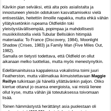
Kävikin pian selväksi, että alta pois asialistalta ja
innostuneen yleisön odotuksen kasvattamiseksi vielä
entisestään, heitettiin ilmoille napakka, mutta ehkä vähän
yllätyksetönkin rupeama Oldfieldin toki
yleisöystävällisempää, popimpaa ja mahdollisesti
musiikkilistoilla vielä Tubular Bellsiäkin hitimpää
materiaalia: To France (Discovery, 1984), Moonlight
Shadow (Crises, 1983) ja Family Man (Five Miles Out,
1982).
Samalla on tietysti todettava, että Oldfield on ollut
aikanaan melko tuottelias, mutta myös menestynytkin.
Edellämainituissa kappaleissa vokalistina toimi juuri
Featherston, mutta välimatkaa ikimuistettavaan
Maggie
Reillyn
tulkintaan jäi hänellä yllättävänkin paljon. Oliko
kiertue ottanut jo osansa energioista, vai mistä lienee
ollut kyse, mutta vähän jäi toteutuksessa toivomaan
lisää.
Toinen hämmästystä herättänyt asia puolestaan oli