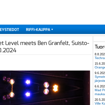
EYSTIEDOT
RIFFI-KAUPPA
t Level meets Ben Granfelt, Suisto-
Tuor
10.2024
8.8.202
Techra 
15.6.2
Orang
9.6.202
Symetri
järjest
6.6.202
Mad Pr
maukas
20.5.2
Ville K