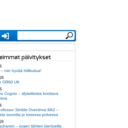
eimmat päivitykset
6
– niin hyvää hiilikuitua!
026
e OR60 UK
6
x Cognio – älylaitteista koottava
elmä
6
ofessor Simble Overdrive Mk2 –
ta soundia jo toisessa polvessa
026
auhanen – isojen tähtien kiertueilla