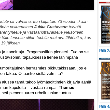
bi oli valmiina, kun hiljattain 73 vuoden ikään
ättävän poikamainen
Jukka Gustavson
toivotti
perehtyneelle ja vastaanottavaiselle yleisölleen
 tälle lennolle olikin todella mukava lähtöaika, kun
 19 jälkeen.
Riffi 
jä ja sanoittaja. Progemusiikin pioneeri. Tuo on se
Gustavsonin, tapauksessa lienee lähimpänä
uumoritajuinen herrasmies pikkutakissaan, jos ei
n takaa. Ollaanko siellä valmiita?
n alussa tämä takoo lyömäsoittimien kirjavia ääniä
 ilman kapuloita – vastaa rumpali
Thomas
 heti pienensuuren urheilujuhlan tuntua.
Riffi 