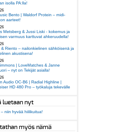
an isolla PA:lla!
026
sic Bento | Waldorf Protein – midi-
on aarteet!
026
 Metsberg & Jussi Liski - kokemus ja
sen varmuus karttuvat ahkeruudella!
026
 & Riento – nailonkielinen sähköisenä ja
elinen akustisena!
026
immons | LoveMatches & Janne
ori – nyt on Tekijät asialla!
026
an Audio OC-B6 | Radial Highline |
iser HD 480 Pro – työkaluja tekevälle
ä luetaan nyt
– niin hyvää hiilikuitua!
tathan myös nämä