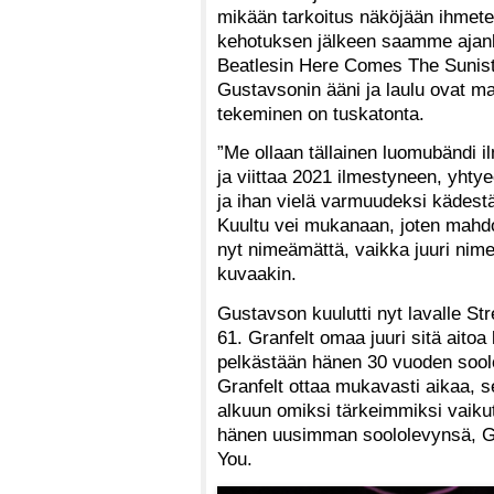
mikään tarkoitus näköjään ihmet
kehotuksen jälkeen saamme ajank
Beatlesin Here Comes The Sunis
Gustavsonin ääni ja laulu ovat ma
tekeminen on tuskatonta.
”Me ollaan tällainen luomubändi il
ja viittaa 2021 ilmestyneen, yhty
ja ihan vielä varmuudeksi kädestä
Kuultu vei mukanaan, joten mahdol
nyt nimeämättä, vaikka juuri nim
kuvaakin.
Gustavson kuulutti nyt lavalle Stre
61. Granfelt omaa juuri sitä aitoa
pelkästään hänen 30 vuoden sool
Granfelt ottaa mukavasti aikaa, s
alkuun omiksi tärkeimmiksi vaiku
hänen uusimman soololevynsä, Gr
You.