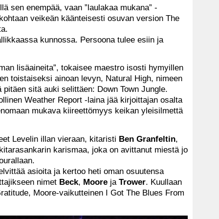
ellä sen enempää, vaan ”laulakaa mukana” -
ohtaan veikeän käänteisesti osuvan version The
ta.
llikkaassa kunnossa. Persoona tulee esiin ja
man lisäaineita”, tokaisee maestro isosti hymyillen
een toistaiseksi ainoan levyn, Natural High, nimeen
 pitäen sitä auki selittäen: Down Town Jungle.
linen Weather Report -laina jää kirjoittajan osalta
enomaan mukava kiireettömyys keikan yleisilmettä
et Levelin illan vieraan, kitaristi
Ben Granfeltin
,
 kitarasankarin karismaa, joka on avittanut miestä jo
ourallaan.
elvittää asioita ja kertoo heti oman osuutensa
ttajikseen nimet
Beck
,
Moore
ja
Trower
. Kuullaan
atitude, Moore-vaikutteinen I Got The Blues From