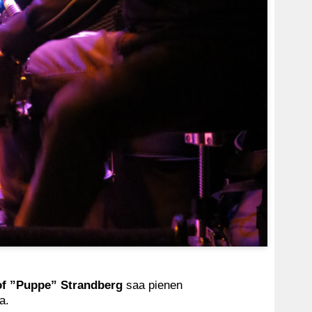
of ”Puppe” Strandberg
saa pienen
sa.