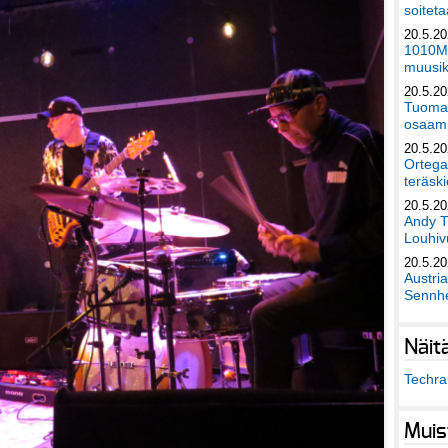
soiteta
20.5.2
1010Mu
muusik
20.5.2
Tuomas
osaami
20.5.2
Ortega
teräski
20.5.2
Andy T
Louhivu
20.5.2
Austri
Sennhe
Näit
Techra 
Muis