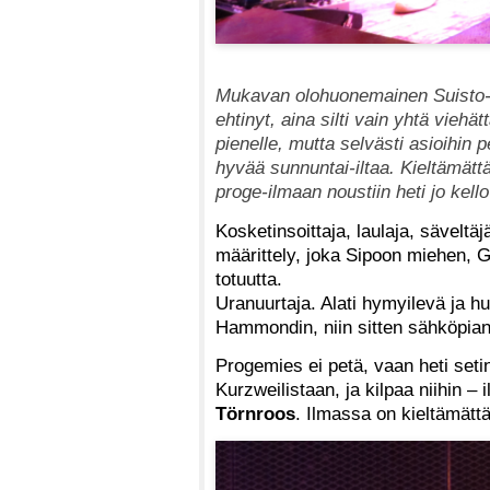
Mukavan olohuonemainen Suisto-klu
ehtinyt, aina silti vain yhtä vieh
pienelle, mutta selvästi asioihin 
hyvää sunnuntai-iltaa. Kieltämättä
proge-ilmaan noustiin heti jo kello
Kosketinsoittaja, laulaja, säveltä
määrittely, joka Sipoon miehen, 
totuutta.
Uranuurtaja. Alati hymyilevä ja h
Hammondin, niin sitten sähköpiano
Progemies ei petä, vaan heti seti
Kurzweilistaan, ja kilpaa niihin –
Törnroos
. Ilmassa on kieltämättä