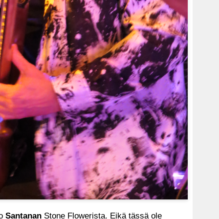
io
Santanan
Stone Flowerista. Eikä tässä ole