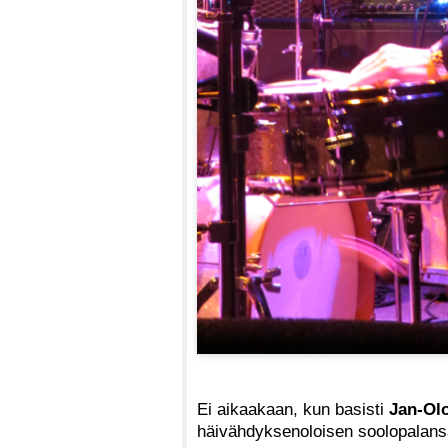
Ei aikaakaan, kun basisti
Jan-Ol
häivähdyksenoloisen soolopalan