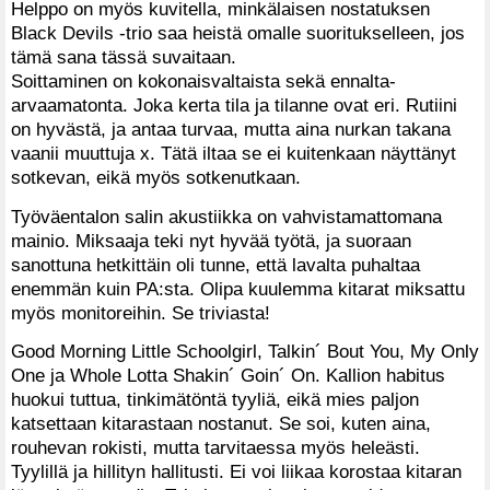
Helppo on myös kuvitella, minkälaisen nostatuksen
Black Devils -trio saa heistä omalle suoritukselleen, jos
tämä sana tässä suvaitaan.
Soittaminen on kokonaisvaltaista sekä ennalta-
arvaamatonta. Joka kerta tila ja tilanne ovat eri. Rutiini
on hyvästä, ja antaa turvaa, mutta aina nurkan takana
vaanii muuttuja x. Tätä iltaa se ei kuitenkaan näyttänyt
sotkevan, eikä myös sotkenutkaan.
Työväentalon salin akustiikka on vahvistamattomana
mainio. Miksaaja teki nyt hyvää työtä, ja suoraan
sanottuna hetkittäin oli tunne, että lavalta puhaltaa
enemmän kuin PA:sta. Olipa kuulemma kitarat miksattu
myös monitoreihin. Se triviasta!
Good Morning Little Schoolgirl, Talkin´ Bout You, My Only
One ja Whole Lotta Shakin´ Goin´ On. Kallion habitus
huokui tuttua, tinkimätöntä tyyliä, eikä mies paljon
katsettaan kitarastaan nostanut. Se soi, kuten aina,
rouhevan rokisti, mutta tarvitaessa myös heleästi.
Tyylillä ja hillityn hallitusti. Ei voi liikaa korostaa kitaran