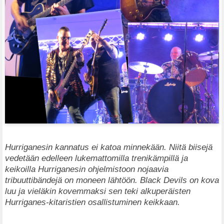
Hurriganesin kannatus ei katoa minnekään. Niitä biisejä
vedetään edelleen lukemattomilla trenikämpillä ja
keikoilla Hurriganesin ohjelmistoon nojaavia
tribuuttibändejä on moneen lähtöön. Black Devils on kova
luu ja vieläkin kovemmaksi sen teki alkuperäisten
Hurriganes-kitaristien osallistuminen keikkaan.