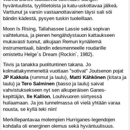
hyväntuulista, tyylitietoista ja katu-uskottavaa jälkeä.
Varttunut ja varsin vastaanottavainen täysi sali söi
bändin kädestä, pysyen tuskin tuoleillaan.
Moon Is Rising, Tallahassee Lassie sekä sopivan
vaihtelunsa, ja pienen hengähdystauon kattaukseen
mukavasti tuonut, alkujaan Remun kynäilemä
instrumentaali, bändin edesmenneelle roudarille
omistettu Helge´s Dream (Rockin´, 1982).
Tiivis ja tanakka puolituntinen takana. Jo
kolmattakymmenettä vuottaan ”sotivat” Joutsenon pojat
JP Kakkola
(rummut ja laulu),
Matti Kähkönen
(kitara ja
laulu) ja
Tero Salminen
(basso ja laulu) saivat
vahvistuksekseen nyt sen alkuperäisen Ganes-
kepittäjän,
Ile Kallion
, Louhivuoren siirtyessä
huilaamaan. Ja jos tunnelmassa oli vielä yhtään varaa
nousta, se kyllä teki niin!
Merkillepantavaa molempien Hurriganes-legendojen
kohdalla oli energinen olemus sekä hyväntuulisuus.