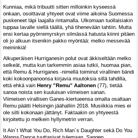
Kunniaa, mikä tribuutti sitten milloinkin kyseessä
onkaan, osoittavat yhtyeet ovat viime aikoina Suomessa
puskeneet läpi laajalla rintamalla. Ulkomaan tuollaisiakin
tuppaa lavalle siellä täällä, yhä tihenevään tahtiin. Mutta
ensi kertaa pyörremyrskyn silmässä hatusta kiinni pitäen
oli jo alkuun itsenikin pakko myöntää: melko messevää
meininkiä!
Alkuperäisen Hurriganesin polut ovat äkkiseltään melko
selkeät, mutta kun tarkemmin asiaa tutkii, huomaa pian,
että Remu & Hurriganes -nimellä toiminut virallinen bändi
koki kokoonpanoonsa kirjavia muutoksia sillä tahdilla,
että ehkä vain
Henry ”Remu” Aaltonen
(77), tietää
sanoa noista sen kuuluisan viimeisen sanan.
Viimeisen virallisen Ganes-kiertueensa omalta osaltaan
Remu päätti Helsingin jäähalliin 2018. Musiikkia mies ei
ole silti kokonaan jättänyt. Faktaakin on yhtyeestä
kirjoitettu jo melkein hyllymetrin verran.
It Ain´t What You Do, Rich Man´s Daughter sekä Do You
Wanna Dance tuuttasivat tulemaan. Sangen