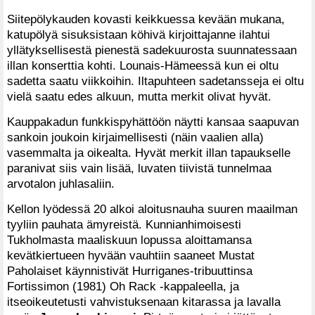
Siitepölykauden kovasti keikkuessa kevään mukana,
katupölyä sisuksistaan köhivä kirjoittajanne ilahtui
yllätyksellisestä pienestä sadekuurosta suunnatessaan
illan konserttia kohti. Lounais-Hämeessä kun ei oltu
sadetta saatu viikkoihin. Iltapuhteen sadetansseja ei oltu
vielä saatu edes alkuun, mutta merkit olivat hyvät.
Kauppakadun funkkispyhättöön näytti kansaa saapuvan
sankoin joukoin kirjaimellisesti (näin vaalien alla)
vasemmalta ja oikealta. Hyvät merkit illan tapaukselle
paranivat siis vain lisää, luvaten tiivistä tunnelmaa
arvotalon juhlasaliin.
Kellon lyödessä 20 alkoi aloitusnauha suuren maailman
tyyliin pauhata ämyreistä. Kunnianhimoisesti
Tukholmasta maaliskuun lopussa aloittamansa
kevätkiertueen hyvään vauhtiin saaneet Mustat
Paholaiset käynnistivät Hurriganes-tribuuttinsa
Fortissimon (1981) Oh Rack -kappaleella, ja
itseoikeutetusti vahvistuksenaan kitarassa ja lavalla