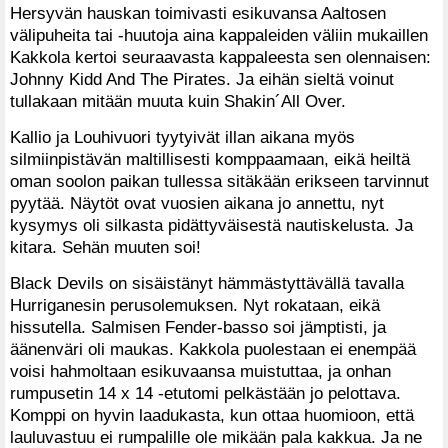
Hersyvän hauskan toimivasti esikuvansa Aaltosen
välipuheita tai -huutoja aina kappaleiden väliin mukaillen
Kakkola kertoi seuraavasta kappaleesta sen olennaisen:
Johnny Kidd And The Pirates. Ja eihän sieltä voinut
tullakaan mitään muuta kuin Shakin´All Over.
Kallio ja Louhivuori tyytyivät illan aikana myös
silmiinpistävän maltillisesti komppaamaan, eikä heiltä
oman soolon paikan tullessa sitäkään erikseen tarvinnut
pyytää. Näytöt ovat vuosien aikana jo annettu, nyt
kysymys oli silkasta pidättyväisestä nautiskelusta. Ja
kitara. Sehän muuten soi!
Black Devils on sisäistänyt hämmästyttävällä tavalla
Hurriganesin perusolemuksen. Nyt rokataan, eikä
hissutella. Salmisen Fender-basso soi jämptisti, ja
äänenväri oli maukas. Kakkola puolestaan ei enempää
voisi hahmoltaan esikuvaansa muistuttaa, ja onhan
rumpusetin 14 x 14 -etutomi pelkästään jo pelottava.
Komppi on hyvin laadukasta, kun ottaa huomioon, että
lauluvastuu ei rumpalille ole mikään pala kakkua. Ja ne