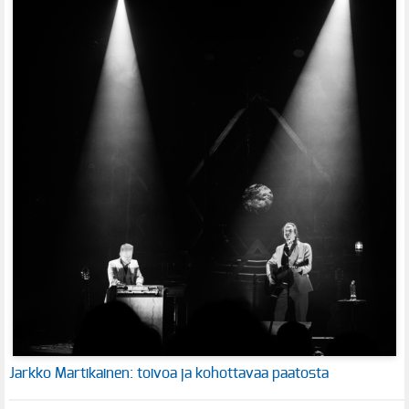
Jarkko Martikainen: toivoa ja kohottavaa paatosta