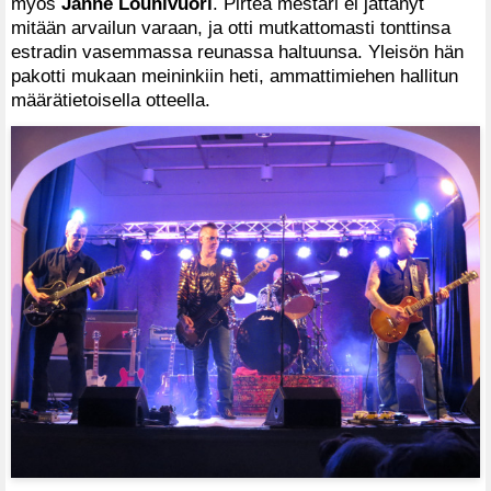
myös
Janne Louhivuori
. Pirteä mestari ei jättänyt
mitään arvailun varaan, ja otti mutkattomasti tonttinsa
estradin vasemmassa reunassa haltuunsa. Yleisön hän
pakotti mukaan meininkiin heti, ammattimiehen hallitun
määrätietoisella otteella.