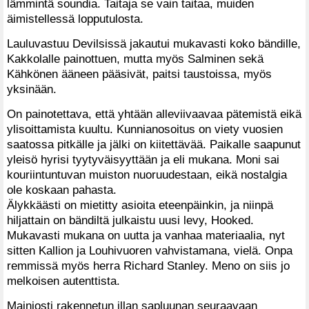
lämmintä soundia. Taitaja se vain taitaa, muiden
äimistellessä lopputulosta.
Lauluvastuu Devilsissä jakautui mukavasti koko bändille,
Kakkolalle painottuen, mutta myös Salminen sekä
Kähkönen ääneen pääsivät, paitsi taustoissa, myös
yksinään.
On painotettava, että yhtään alleviivaavaa pätemistä eikä
ylisoittamista kuultu. Kunnianosoitus on viety vuosien
saatossa pitkälle ja jälki on kiitettävää. Paikalle saapunut
yleisö hyrisi tyytyväisyyttään ja eli mukana. Moni sai
kouriintuntuvan muiston nuoruudestaan, eikä nostalgia
ole koskaan pahasta.
Älykkäästi on mietitty asioita eteenpäinkin, ja niinpä
hiljattain on bändiltä julkaistu uusi levy, Hooked.
Mukavasti mukana on uutta ja vanhaa materiaalia, nyt
sitten Kallion ja Louhivuoren vahvistamana, vielä. Onpa
remmissä myös herra Richard Stanley. Meno on siis jo
melkoisen autenttista.
Mainiosti rakennetun illan sapluunan seuraavaan