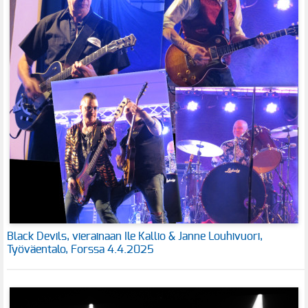
Black Devils, vierainaan Ile Kallio & Janne Louhivuori,
Työväentalo, Forssa 4.4.2025