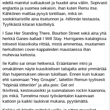
edellä mainitut sutkaukset ja huudot aina väliin. Sopivasti
englantia ja suomea sekaisin, ihan kuten Remu itse.
Kähkönen malttaa pysyä tontillaan, mikä on
soolokitaristille aina itsetunnon ja -hillinnän testausta.
Tyylikästä kitaran käsittelyä.
I Saw Her Standing There, Bourbon Street sekä aina yhä
herkkä Ganes-balladi I Will Stay. Hurriganes-katalogissa
totisesti klassikoita riittää, mistä ammentaa, muutamien
herkullisten cover-kappaleiden maustaessa illan
muhevaa keitosta.
Ile Kallio sai oman hetkensä. Eräänlainen intro ja
omakätinen näyte kuusikielisen taitajalta antoi ymmärtää
illan huipennuksen olevan tuloillaan. Ennen kuin kukaan
ehti sanomaan ”Hey Groupie”, laitettiin Remun tyylisesti
”höpinää tötteröön” ja alta pois: Get on!
Ikivihreä, kestosuosikki ja suomalaisen rockin kaanonia,
jos mikä. Tunnelma nousi työväentalon kaarevaan
kattoon ja kaikki lauloivat mukana, pyytämättä.
Keikka oli bändin esittelyä vailla, ja sitten muusikot