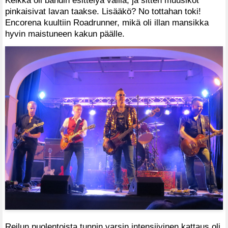
pinkaisivat lavan taakse. Lisääkö? No tottahan toki!
Encorena kuultiin Roadrunner, mikä oli illan mansikka
hyvin maistuneen kakun päälle.
Reilun puolentoista tunnin varsin intensiivinen kattaus oli