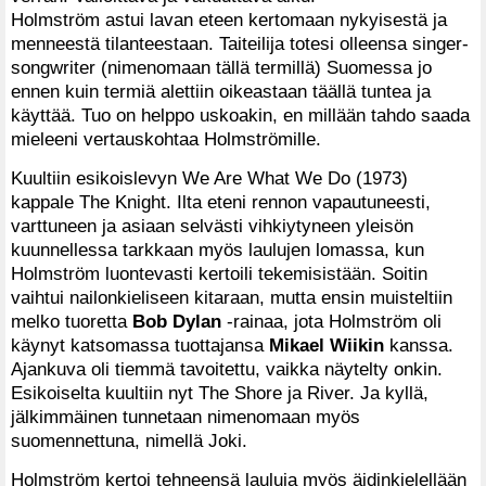
Holmström astui lavan eteen kertomaan nykyisestä ja
menneestä tilanteestaan. Taiteilija totesi olleensa singer-
songwriter (nimenomaan tällä termillä) Suomessa jo
ennen kuin termiä alettiin oikeastaan täällä tuntea ja
käyttää. Tuo on helppo uskoakin, en millään tahdo saada
mieleeni vertauskohtaa Holmströmille.
Kuultiin esikoislevyn We Are What We Do (1973)
kappale The Knight. Ilta eteni rennon vapautuneesti,
varttuneen ja asiaan selvästi vihkiytyneen yleisön
kuunnellessa tarkkaan myös laulujen lomassa, kun
Holmström luontevasti kertoili tekemisistään. Soitin
vaihtui nailonkieliseen kitaraan, mutta ensin muisteltiin
melko tuoretta
Bob Dylan
-rainaa, jota Holmström oli
käynyt katsomassa tuottajansa
Mikael Wiikin
kanssa.
Ajankuva oli tiemmä tavoitettu, vaikka näytelty onkin.
Esikoiselta kuultiin nyt The Shore ja River. Ja kyllä,
jälkimmäinen tunnetaan nimenomaan myös
suomennettuna, nimellä Joki.
Holmström kertoi tehneensä lauluja myös äidinkielellään