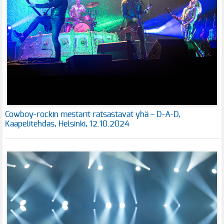
Cowboy-rockin mestarit ratsastavat yhä – D-A-D,
Kaapelitehdas, Helsinki, 12.10.2024