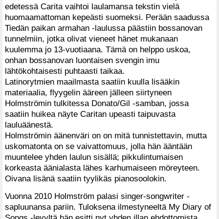
edetessä Carita vaihtoi laulamansa tekstin vielä
huomaamattoman kepeästi suomeksi. Perään saadussa
Tiedän paikan armahan -laulussa päästiin bossanovan
tunnelmiin, jotka olivat vieneet hänet mukanaan
kuulemma jo 13-vuotiaana. Tämä on helppo uskoa,
onhan bossanovan luontaisen svengin imu
lähtökohtaisesti puhtaasti taikaa.
Latinorytmien maailmasta saatiin kuulla lisääkin
materiaalia, flyygelin ääreen jälleen siirtyneen
Holmströmin tulkitessa Donato/Gil -samban, jossa
saatiin huikea näyte Caritan upeasti taipuvasta
lauluäänestä.
Holmströmin äänenväri on on mitä tunnistettavin, mutta
uskomatonta on se vaivattomuus, jolla hän ääntään
muuntelee yhden laulun sisällä; pikkulintumaisen
korkeasta äänialasta lähes karhumaiseen möreyteen.
Oivana lisänä saatiin tyylikäs pianosoolokin.
Vuonna 2010 Holmström palasi singer-songwriter -
sapluunansa pariin. Tuloksena ilmestyneeltä My Diary of
Songs -levyltä hän esitti nyt yhden illan ehdottomista