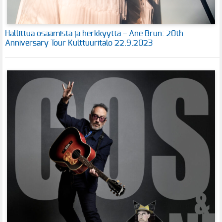
Hallittua osaamista ja herkkyyttä – Ane Brun: 20th
Anniversary Tour Kulttuuritalo 22.9.2023