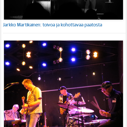
Jarkko Martikainen: toivoa ja kohottavaa paatosta