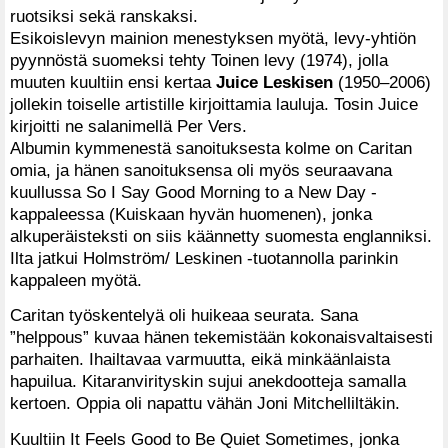
ruotsiksi sekä ranskaksi.
Esikoislevyn mainion menestyksen myötä, levy-yhtiön
pyynnöstä suomeksi tehty Toinen levy (1974), jolla
muuten kuultiin ensi kertaa
Juice Leskisen
(1950–2006)
jollekin toiselle artistille kirjoittamia lauluja. Tosin Juice
kirjoitti ne salanimellä Per Vers.
Albumin kymmenestä sanoituksesta kolme on Caritan
omia, ja hänen sanoituksensa oli myös seuraavana
kuullussa So I Say Good Morning to a New Day -
kappaleessa (Kuiskaan hyvän huomenen), jonka
alkuperäisteksti on siis käännetty suomesta englanniksi.
Ilta jatkui Holmström/ Leskinen -tuotannolla parinkin
kappaleen myötä.
Caritan työskentelyä oli huikeaa seurata. Sana
”helppous” kuvaa hänen tekemistään kokonaisvaltaisesti
parhaiten. Ihailtavaa varmuutta, eikä minkäänlaista
hapuilua. Kitaranvirityskin sujui anekdootteja samalla
kertoen. Oppia oli napattu vähän Joni Mitchelliltäkin.
Kuultiin It Feels Good to Be Quiet Sometimes, jonka