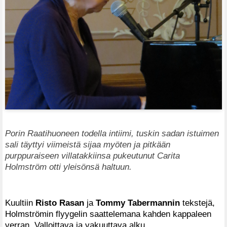
Porin Raatihuoneen todella intiimi, tuskin sadan istuimen
sali täyttyi viimeistä sijaa myöten ja pitkään
purppuraiseen villatakkiinsa pukeutunut Carita
Holmström otti yleisönsä haltuun.
Kuultiin
Risto Rasan
ja
Tommy Tabermannin
tekstejä,
Holmströmin flyygelin saattelemana kahden kappaleen
verran. Valloittava ja vakuuttava alku.