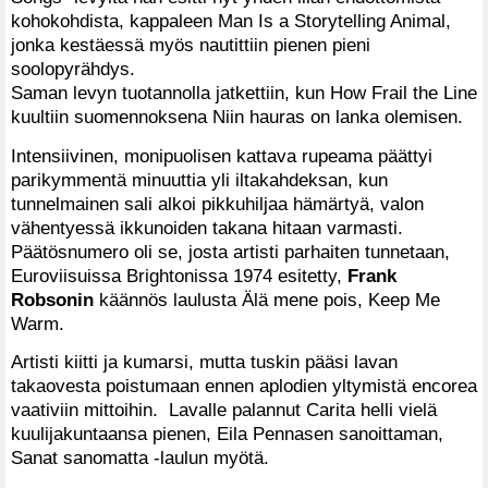
kohokohdista, kappaleen Man Is a Storytelling Animal,
jonka kestäessä myös nautittiin pienen pieni
soolopyrähdys.
Saman levyn tuotannolla jatkettiin, kun How Frail the Line
kuultiin suomennoksena Niin hauras on lanka olemisen.
Intensiivinen, monipuolisen kattava rupeama päättyi
parikymmentä minuuttia yli iltakahdeksan, kun
tunnelmainen sali alkoi pikkuhiljaa hämärtyä, valon
vähentyessä ikkunoiden takana hitaan varmasti.
Päätösnumero oli se, josta artisti parhaiten tunnetaan,
Euroviisuissa Brightonissa 1974 esitetty,
Frank
Robsonin
käännös laulusta Älä mene pois, Keep Me
Warm.
Artisti kiitti ja kumarsi, mutta tuskin pääsi lavan
takaovesta poistumaan ennen aplodien yltymistä encorea
vaativiin mittoihin. Lavalle palannut Carita helli vielä
kuulijakuntaansa pienen, Eila Pennasen sanoittaman,
Sanat sanomatta -laulun myötä.