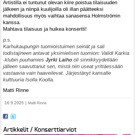
Artistilla ei tuntunut olevan kiire poistua tilaisuuden
jälkeen ja niinpä kuulijoilla oli illan päätteeksi
mahdollisuus myös vaihtaa sanasensa Holmströmin
kanssa.
Mahtava tilaisuus ja huikea konsertti!
p.s.
Karhukaupungin tuomioistuimen seinät ja sali
todistajineen antavat yksimielisen tuomion: Validi Karkia
-klubin puuhamies
Jyrki Laiho
oli sinnikkyydellään
jälleen saavuttanut sen, mistä niin useat yrittäessään
vastaavia vain haaveilevat. Järjestänyt kansalle
kulttuuria Isolla Koolla.
Matti Rinne
16.9.2025
|
Matti Rinne
Artikkelit / Konserttiarviot