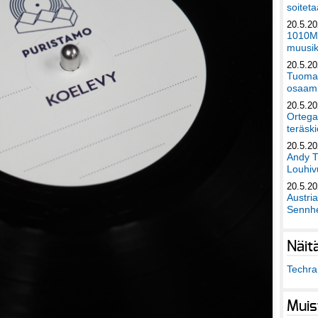
soiteta
20.5.2
1010Mu
muusik
20.5.2
Tuomas
osaami
20.5.2
Ortega
teräski
20.5.2
Andy T
Louhivu
20.5.2
Austri
Sennhe
Näit
Techra 
Muis