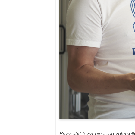
Prässätyt levyt pinotaan yhteiselle