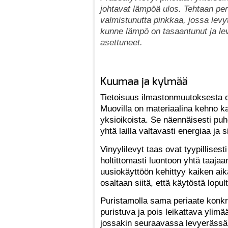
johtavat lämpöä ulos. Tehtaan peru
valmistunutta pinkkaa, jossa lev
kunne lämpö on tasaantunut ja lev
asettuneet.
Kuumaa ja kylmää
Tietoisuus ilmastonmuutoksesta on
Muovilla on materiaalina kehno ka
yksioikoista. Se näennäisesti puh
yhtä lailla valtavasti energiaa ja 
Vinyylilevyt taas ovat tyypillisest
holtittomasti luontoon yhtä taaja
uusiokäyttöön kehittyy kaiken aika
osaltaan siitä, että käytöstä lop
Puristamolla sama periaate konkret
puristuva ja pois leikattava ylim
jossakin seuraavassa levyerässä. 