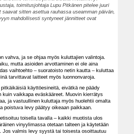
staja, toimitusjohtaja Lupu Pitkänen pitelee juuri
yt saavat sitten asettua rauhassa useamman päivän,
yyn mahdollisesti syntyneet jännitteet ovat
 vahva, ja se ohjaa myös kuluttajien valintoja.
iku, mutta asioiden arvottaminen ei ole aina
das vaihtoehto – suoratoisto netin kautta – kuluttaa
siinä tarvittavat laitteet myös luonnonvaroja.
i pitkäikäisiä käyttöesineitä, eivätkä ne päädy
an kuin vaikkapa eväskääreet. Muovin kierrätys
a, ja vastuullinen kuluttaja myös huolehtii omalta
ulta poistuva levy päätyy oikeaan paikkaan.
isoituu toisella tavalla – kaikki muotista ulos
ääräinen vinyylimassa otetaan talteen ja käytetään
Jos valmis levy syystä tai toisesta osoittautuu