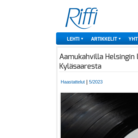
LEHTI
ARTIKKELIT
YHT
Aamukahvilla Helsingin 
Kyläsaaresta
|
Haastattelut
5/2023