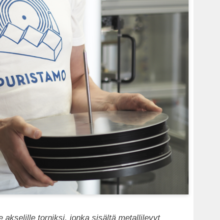
 akselille torniksi, jonka sisältä metallilevyt