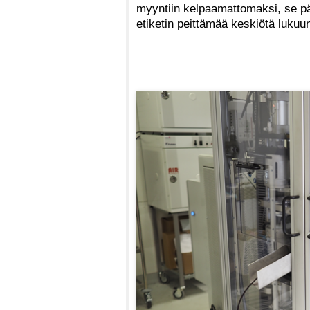
myyntiin kelpaamattomaksi, se pä
etiketin peittämää keskiötä lukuu