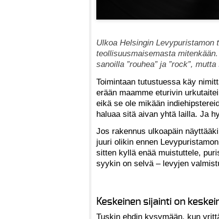
Ulkoa Helsingin Levypuristamon t
teollisuusmaisemasta mitenkään. 
sanoilla ”rouhea” ja ”rock”, mutta 
Toimintaan tutustuessa käy nimittäi
erään maamme eturivin urkutaiteili
eikä se ole mikään indiehipstereid
haluaa sitä aivan yhtä lailla. Ja h
Jos rakennus ulkoapäin näyttääkin
juuri olikin ennen Levypuristamon
sitten kyllä enää muistuttele, pu
syykin on selvä – levyjen valmist
Keskeinen sijainti on keskei
Tuskin ehdin kysymään, kun yritt