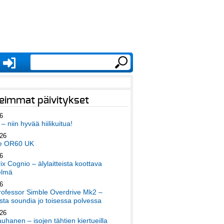
eimmat päivitykset
6
– niin hyvää hiilikuitua!
026
e OR60 UK
6
x Cognio – älylaitteista koottava
elmä
6
ofessor Simble Overdrive Mk2 –
ta soundia jo toisessa polvessa
026
auhanen – isojen tähtien kiertueilla