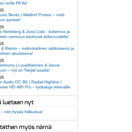
an isolla PA:lla!
026
sic Bento | Waldorf Protein – midi-
on aarteet!
026
 Metsberg & Jussi Liski - kokemus ja
sen varmuus karttuvat ahkeruudella!
026
 & Riento – nailonkielinen sähköisenä ja
elinen akustisena!
026
immons | LoveMatches & Janne
ori – nyt on Tekijät asialla!
026
an Audio OC-B6 | Radial Highline |
iser HD 480 Pro – työkaluja tekevälle
ä luetaan nyt
– niin hyvää hiilikuitua!
tathan myös nämä