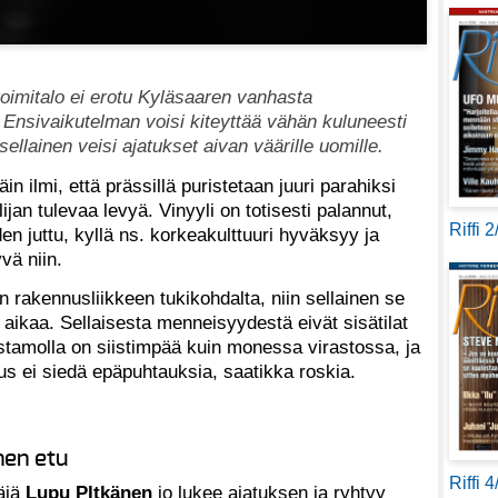
oimitalo ei erotu Kyläsaaren vanhasta
Ensivaikutelman voisi kiteyttää vähän kuluneesti
sellainen veisi ajatukset aivan väärille uomille.
n ilmi, että prässillä puristetaan juuri parahiksi
jan tulevaa levyä. Vinyyli on totisesti palannut,
Riffi 
en juttu, kyllä ns. korkeakulttuuri hyväksyy ja
yvä niin.
 rakennusliikkeen tukikohdalta, niin sellainen se
 aikaa. Sellaisesta menneisyydestä eivät sisätilat
ristamolla on siistimpää kuin monessa virastossa, ja
us ei siedä epäpuhtauksia, saatikka roskia.
nen etu
Riffi 
äjä
Lupu PItkänen
jo lukee ajatuksen ja ryhtyy