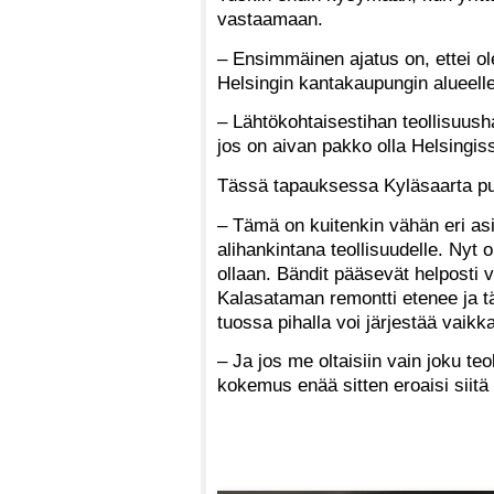
vastaamaan.
– Ensimmäinen ajatus on, ettei ol
Helsingin kantakaupungin alueelle
– Lähtökohtaisestihan teollisuushal
jos on aivan pakko olla Helsingissä
Tässä tapauksessa Kyläsaarta puol
– Tämä on kuitenkin vähän eri asi
alihankintana teollisuudelle. Nyt
ollaan. Bändit pääsevät helposti 
Kalasataman remontti etenee ja t
tuossa pihalla voi järjestää vaikk
– Ja jos me oltaisiin vain joku te
kokemus enää sitten eroaisi siitä 