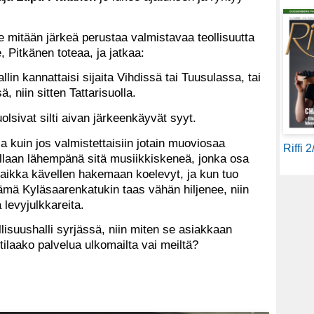
e mitään järkeä perustaa valmistavaa teollisuutta
, Pitkänen toteaa, ja jatkaa:
lin kannattaisi sijaita Vihdissä tai Tuusulassa, tai
, niin sitten Tattarisuolla.
sivat silti aivan järkeenkäyvät syyt.
a kuin jos valmistettaisiin jotain muoviosaa
Riffi 
 ollaan lähempänä sitä musiikkiskeneä, jonka osa
vaikka kävellen hakemaan koelevyt, ja kun tuo
ämä Kyläsaarenkatukin taas vähän hiljenee, niin
a levyjulkkareita.
ollisuushalli syrjässä, niin miten se asiakkaan
tilaako palvelua ulkomailta vai meiltä?