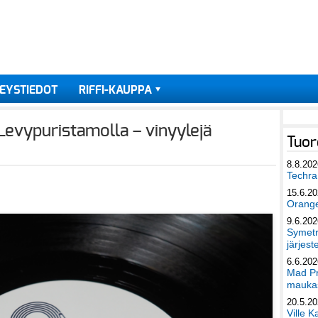
EYSTIEDOT
RIFFI-KAUPPA
Levypuristamolla – vinyylejä
Tuor
8.8.202
Techra 
15.6.2
Orang
9.6.202
Symetri
järjest
6.6.202
Mad Pr
maukas
20.5.2
Ville K