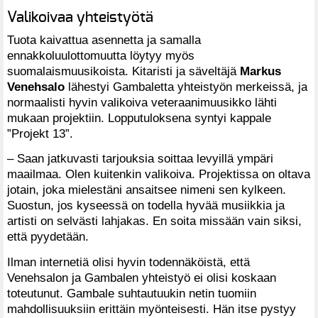
Valikoivaa yhteistyötä
Tuota kaivattua asennetta ja samalla
ennakkoluulottomuutta löytyy myös
suomalaismuusikoista. Kitaristi ja säveltäjä
Markus
Venehsalo
lähestyi Gambaletta yhteistyön merkeissä, ja
normaalisti hyvin valikoiva veteraanimuusikko lähti
mukaan projektiin. Lopputuloksena syntyi kappale
”Projekt 13”.
– Saan jatkuvasti tarjouksia soittaa levyillä ympäri
maailmaa. Olen kuitenkin valikoiva. Projektissa on oltava
jotain, joka mielestäni ansaitsee nimeni sen kylkeen.
Suostun, jos kyseessä on todella hyvää musiikkia ja
artisti on selvästi lahjakas. En soita missään vain siksi,
että pyydetään.
Ilman internetiä olisi hyvin todennäköistä, että
Venehsalon ja Gambalen yhteistyö ei olisi koskaan
toteutunut. Gambale suhtautuukin netin tuomiin
mahdollisuuksiin erittäin myönteisesti. Hän itse pystyy