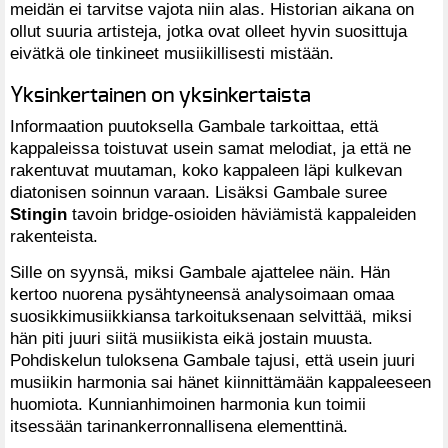
meidän ei tarvitse vajota niin alas. Historian aikana on
ollut suuria artisteja, jotka ovat olleet hyvin suosittuja
eivätkä ole tinkineet musiikillisesti mistään.
Yksinkertainen on yksinkertaista
Informaation puutoksella Gambale tarkoittaa, että
kappaleissa toistuvat usein samat melodiat, ja että ne
rakentuvat muutaman, koko kappaleen läpi kulkevan
diatonisen soinnun varaan. Lisäksi Gambale suree
Stingin
tavoin bridge-osioiden häviämistä kappaleiden
rakenteista.
Sille on syynsä, miksi Gambale ajattelee näin. Hän
kertoo nuorena pysähtyneensä analysoimaan omaa
suosikkimusiikkiansa tarkoituksenaan selvittää, miksi
hän piti juuri siitä musiikista eikä jostain muusta.
Pohdiskelun tuloksena Gambale tajusi, että usein juuri
musiikin harmonia sai hänet kiinnittämään kappaleeseen
huomiota. Kunnianhimoinen harmonia kun toimii
itsessään tarinankerronnallisena elementtinä.