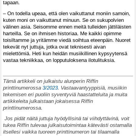
tapaan.
– On todella upeaa, että olen vaikuttanut moniin samoin,
kuten moni on vaikuttanut minuun. Se on sukupolvien
välinen asia. Seisomme ennen meitä tulleiden jättiläisten
harteilla. Se on ihmisen historiaa. Me kaikki opimme
toisiltamme ja yritämme viedä soihtua eteenpäin. Nuoret
tekevät nyt juttuja, jotka ovat teknisesti aivan
mielettömiä. Heti kun heidän musiikillinen kypsyytensä
vastaa tekniikkaa, on lopputuloksena ilotulituksia.
Tämä artikkeli on julkaistu alunperin Riffin
printtinumerossa
3/2023
. Vastaavantyyppisiä, musiikin
tekemisen eri puoliin syventyviä haastatteluita ja muita
artikkeleita julkaistaan jokaisessa Riffin
printtinumerossa.
Jos pidät näitä juttuja hyödyllisinä tai viihdyttävinä, voit
tukea Riffin tulevaa julkaisutoimintaa kätevästi ostamalla
itsellesi vaikka tuoreen printtinumeron tai tilaamalla