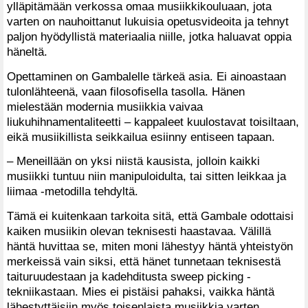
ylläpitämään verkossa omaa musiikkikouluaan, jota
varten on nauhoittanut lukuisia opetusvideoita ja tehnyt
paljon hyödyllistä materiaalia niille, jotka haluavat oppia
häneltä.
Opettaminen on Gambalelle tärkeä asia. Ei ainoastaan
tulonlähteenä, vaan filosofisella tasolla. Hänen
mielestään modernia musiikkia vaivaa
liukuhihnamentaliteetti – kappaleet kuulostavat toisiltaan,
eikä musiikillista seikkailua esiinny entiseen tapaan.
– Meneillään on yksi niistä kausista, jolloin kaikki
musiikki tuntuu niin manipuloidulta, tai sitten leikkaa ja
liimaa -metodilla tehdyltä.
Tämä ei kuitenkaan tarkoita sitä, että Gambale odottaisi
kaiken musiikin olevan teknisesti haastavaa. Välillä
häntä huvittaa se, miten moni lähestyy häntä yhteistyön
merkeissä vain siksi, että hänet tunnetaan teknisestä
taituruudestaan ja kadehditusta sweep picking -
tekniikastaan. Mies ei pistäisi pahaksi, vaikka häntä
lähestyttäisiin myös toisenlaista musiikkia varten.