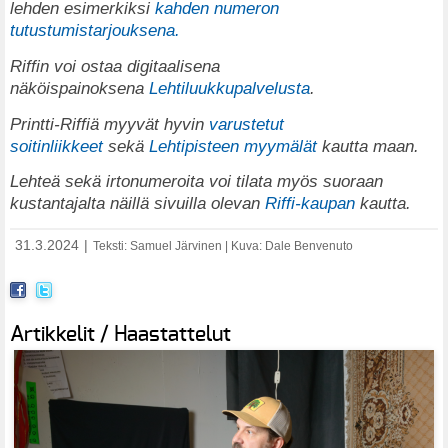
lehden esimerkiksi
kahden numeron
tutustumistarjouksena.
Riffin voi ostaa digitaalisena
näköispainoksena
Lehtiluukkupalvelusta
.
Printti-Riffiä myyvät hyvin
varustetut
soitinliikkeet
sekä
Lehtipisteen myymälät
kautta maan.
Lehteä sekä irtonumeroita voi tilata myös suoraan
kustantajalta näillä sivuilla olevan
Riffi-kaupan
kautta.
31.3.2024
|
Teksti: Samuel Järvinen | Kuva: Dale Benvenuto
Artikkelit / Haastattelut