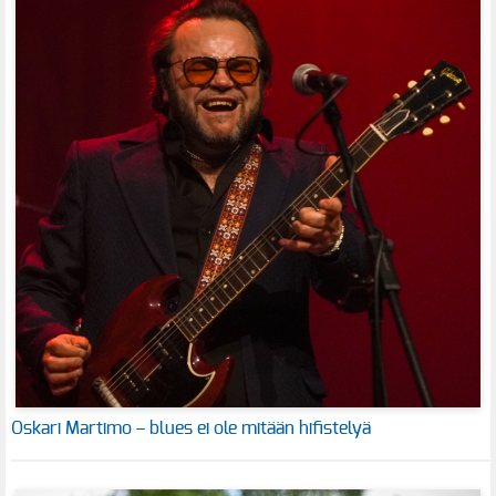
Oskari Martimo – blues ei ole mitään hifistelyä