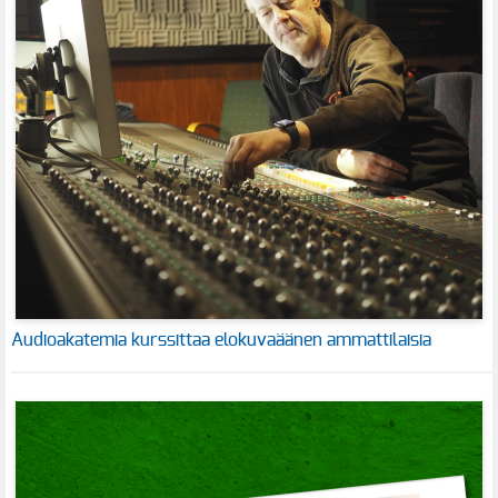
Audioakatemia kurssittaa elokuvaäänen ammattilaisia