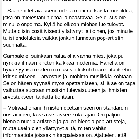
– Saan soitettavakseni todella monimutkaista musiikkia,
joka on mielestäni hienoa ja haastavaa. Se ei siis ole
minulle ongelma. Kyllä he oikean miehen luo tulevat.
Mutta olisin positiivisesti yllättynyt ja iloinen, jos minulle
tulisi ehdotuksia vaikka jonkun tunnetun pop-artistin
suunnalta.
Gambale ei suinkaan halua olla vanha mies, joka pui
nyrkkiä ilmaan kiroten kaikkea modernia. Hänellä on
hyvä syynsä modernin musiikin liukuhihnamentaliteetin
kritisoimiseen – arvostus ja intohimo musiikkia kohtaan.
Se on hänen syynsä myös opettamiseen, sillä se on tapa
vaikuttaa suoraan musiikin tulevaisuuteen ja ihmisten
arvostukseen taidetta kohtaan.
– Motivaationani ihmisten opettamiseen on standardin
nostaminen, koska se laskee koko ajan. On paljon
hienoja nuoria artisteja ja paljon hienoja pop-artisteja,
mutta usein olen yllättynyt siitä, miten vähän
informaatiota joissakin kappaleissa on. Ajattelen, että