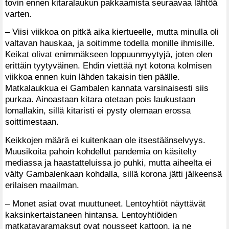
tovin ennen kitaralaukun pakkaamista seuraavaa lähtöä
varten.
– Viisi viikkoa on pitkä aika kiertueelle, mutta minulla oli
valtavan hauskaa, ja soitimme todella monille ihmisille.
Keikat olivat enimmäkseen loppuunmyytyjä, joten olen
erittäin tyytyväinen. Ehdin viettää nyt kotona kolmisen
viikkoa ennen kuin lähden takaisin tien päälle.
Matkalaukkua ei Gambalen kannata varsinaisesti siis
purkaa. Ainoastaan kitara otetaan pois laukustaan
lomallakin, sillä kitaristi ei pysty olemaan erossa
soittimestaan.
Keikkojen määrä ei kuitenkaan ole itsestäänselvyys.
Muusikoita pahoin kohdellut pandemia on käsitelty
mediassa ja haastatteluissa jo puhki, mutta aiheelta ei
välty Gambalenkaan kohdalla, sillä korona jätti jälkeensä
erilaisen maailman.
– Monet asiat ovat muuttuneet. Lentoyhtiöt näyttävät
kaksinkertaistaneen hintansa. Lentoyhtiöiden
matkatavaramaksut ovat nousseet kattoon, ja ne