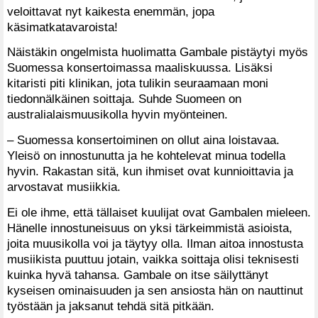
veloittavat nyt kaikesta enemmän, jopa
käsimatkatavaroista!
Näistäkin ongelmista huolimatta Gambale pistäytyi myös
Suomessa konsertoimassa maaliskuussa. Lisäksi
kitaristi piti klinikan, jota tulikin seuraamaan moni
tiedonnälkäinen soittaja. Suhde Suomeen on
australialaismuusikolla hyvin myönteinen.
– Suomessa konsertoiminen on ollut aina loistavaa.
Yleisö on innostunutta ja he kohtelevat minua todella
hyvin. Rakastan sitä, kun ihmiset ovat kunnioittavia ja
arvostavat musiikkia.
Ei ole ihme, että tällaiset kuulijat ovat Gambalen mieleen.
Hänelle innostuneisuus on yksi tärkeimmistä asioista,
joita muusikolla voi ja täytyy olla. Ilman aitoa innostusta
musiikista puuttuu jotain, vaikka soittaja olisi teknisesti
kuinka hyvä tahansa. Gambale on itse säilyttänyt
kyseisen ominaisuuden ja sen ansiosta hän on nauttinut
työstään ja jaksanut tehdä sitä pitkään.