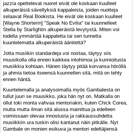
jazzia opettelevat nuoret eivät ole koskaan kuulleet
alkuperäisiä sävellyksiä kappaleista, joiden nuotteja
selaavat Real Bookista. He eivät ole koskaan kuulleet
[Wayne Shorterin] ”Speak No Evilia” tai kuunnelleet
Stella by Starlightin alkuperäistä levytystä. Miten voi
todella ymmärtää kappaletta tai sen tunnetta
kuuntelematta alkuperäistä äänitettä?
Jotta musiikin standardeja voi nostaa, täytyy siis
muusikolla olla ennen kaikkea intohimoa ja kunnioitusta
musiikkia kohtaan. Hänen täytyy pitää korvansa höröllä
ja ahmia tietoa itseensä kuunnellen sitä, mitä on tehty
ennen häntä.
Kuuntelemalla ja analysoimalla myös Gambalesta on
tullut juuri se muusikko, joka hän nyt on. Matkalla on
ollut toki monta vahvaa mentoriakin, kuten Chick Corea,
mutta mutta ilman sitä alussa mainittua ja edelleen
voimissaan olevaa innostusta ja rakkaussuhdetta
musiikkiin ura tuskin olisi kantanut näin pitkälle. Nyt
Gambale on monien esikuva ja mentori edeltäjiensä