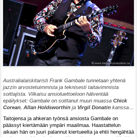
Australialaiskitaristi Frank Gambale tunnetaan yhtenä
jazzin arvostetuimmista ja teknisesti taitavimmista
soittajista. Vilkaisu ansioluettoeloon hälventää
epäilykset: Gambale on soittanut muun muassa
Chick
Corean
,
Allan Holdsworthin
ja
Virgil Donatin
kanssa…
Taitojensa ja ahkeran työnsä ansiosta Gambale on
päässyt kiertämään ympäri maailmaa. Haastattelun
aikaan hän on juuri palannut kiertueelta ja ehtii hengähtää