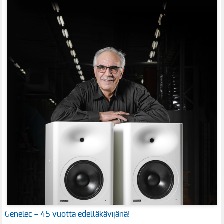
Genelec – 45 vuotta edelläkävijänä!