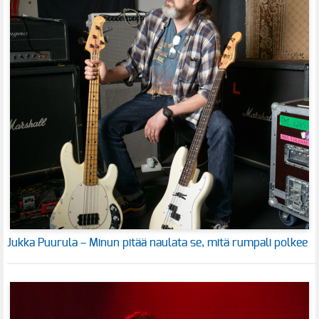
Jukka Puurula – Minun pitää naulata se, mitä rumpali polkee