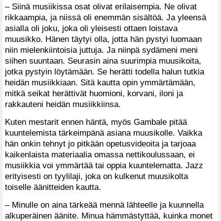
– Siinä musiikissa osat olivat erilaisempia. Ne olivat
rikkaampia, ja niissä oli enemmän sisältöä. Ja yleensä
asialla oli joku, joka oli yleisesti ottaen loistava
muusikko. Hänen täytyi olla, jotta hän pystyi luomaan
niin mielenkiintoisia juttuja. Ja niinpä sydämeni meni
siihen suuntaan. Seurasin aina suurimpia muusikoita,
jotka pystyin löytämään. Se herätti todella halun tutkia
heidän musiikkiaan. Sitä kautta opin ymmärtämään,
mitkä seikat herättivät huomioni, korvani, iloni ja
rakkauteni heidän musiikkiinsa.
Kuten mestarit ennen häntä, myös Gambale pitää
kuuntelemista tärkeimpänä asiana muusikolle. Vaikka
hän onkin tehnyt jo pitkään opetusvideoita ja tarjoaa
kaikenlaista materiaalia omassa nettikoulussaan, ei
musiikkia voi ymmärtää tai oppia kuuntelematta. Jazz
erityisesti on tyylilaji, joka on kulkenut muusikolta
toiselle äänitteiden kautta.
– Minulle on aina tärkeää mennä lähteelle ja kuunnella
alkuperäinen äänite. Minua hämmästyttää, kuinka monet