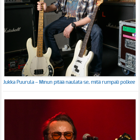
Jukka Puurula – Minun pitää naulata se, mitä rumpali polkee