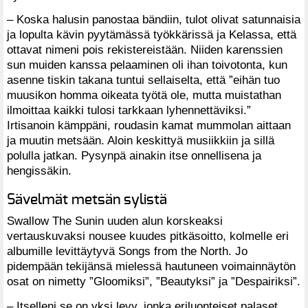
– Koska halusin panostaa bändiin, tulot olivat satunnaisia
ja lopulta kävin pyytämässä työkkärissä ja Kelassa, että
ottavat nimeni pois rekistereistään. Niiden karenssien
sun muiden kanssa pelaaminen oli ihan toivotonta, kun
asenne tiskin takana tuntui sellaiselta, että ”eihän tuo
muusikon homma oikeata työtä ole, mutta muistathan
ilmoittaa kaikki tulosi tarkkaan lyhennettäviksi.”
Irtisanoin kämppäni, roudasin kamat mummolan aittaan
ja muutin metsään. Aloin keskittyä musiikkiin ja sillä
polulla jatkan. Pysynpä ainakin itse onnellisena ja
hengissäkin.
Sävelmät metsän sylistä
Swallow The Sunin uuden alun korskeaksi
vertauskuvaksi nousee kuudes pitkäsoitto, kolmelle eri
albumille levittäytyvä Songs from the North. Jo
pidempään tekijänsä mielessä hautuneen voimainnäytön
osat on nimetty ”Gloomiksi”, ”Beautyksi” ja ”Despairiksi”.
– Itselleni se on yksi levy, jonka eriluonteiset palaset