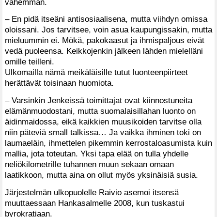
vähemmän.
– En pidä itseäni antisosiaalisena, mutta viihdyn omissa
oloissani. Jos tarvitsee, voin asua kaupungissakin, mutta
mieluummin ei. Mökä, pakokaasut ja ihmispaljous eivät
vedä puoleensa. Keikkojenkin jälkeen lähden mielelläni
omille teilleni.
Ulkomailla nämä meikäläisille tutut luonteenpiirteet
herättävät toisinaan huomiota.
– Varsinkin Jenkeissä toimittajat ovat kiinnostuneita
elämänmuodostani, mutta suomalaisillahan luonto on
äidinmaidossa, eikä kaikkien muusikoiden tarvitse olla
niin päteviä small talkissa… Ja vaikka ihminen toki on
laumaeläin, ihmettelen pikemmin kerrostaloasumista kuin
mallia, jota toteutan. Yksi tapa elää on tulla yhdelle
neliökilometrille tuhannen muun sekaan omaan
laatikkoon, mutta aina on ollut myös yksinäisiä susia.
Järjestelmän ulkopuolelle Raivio asemoi itsensä
muuttaessaan Hankasalmelle 2008, kun tuskastui
byrokratiaan.