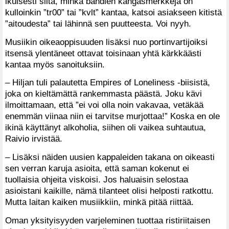
ikuisesti siitä, minkä bändien kangasmerkkejä on
kulloinkin ”tr00” tai ”kvlt” kantaa, katsoi asiak­seen kitistä
”aitoudesta” tai lähinnä sen puutteesta. Voi nyyh.
Musiikin oikeaoppisuuden lisäksi nuo portinvartijoiksi
itsensä ylentäneet ottavat toisinaan yhtä kärkkäästi
kantaa myös sanoituksiin.
– Hiljan tuli palautetta Empires of Loneliness -biisistä,
joka on kieltämättä rankemmasta päästä. Joku kävi
ilmoittamaan, että ”ei voi olla noin vakavaa, vetäkää
enemmän viinaa niin ei tarvitse murjottaa!” Koska en ole
ikinä käyttänyt alkoholia, siihen oli vaikea suhtautua,
Raivio irvistää.
– Lisäksi näiden uusien kappaleiden takana on oikeasti
sen verran karuja asioita, että saman kokenut ei
tuollaisia ohjeita viskoisi. Jos haluaisin selostaa
asioistani kaikille, nämä tilanteet olisi helposti ratkottu.
Mutta laitan kaiken musiikkiin, minkä pitää riittää.
Oman yksityisyyden varjeleminen tuottaa ristiriitaisen