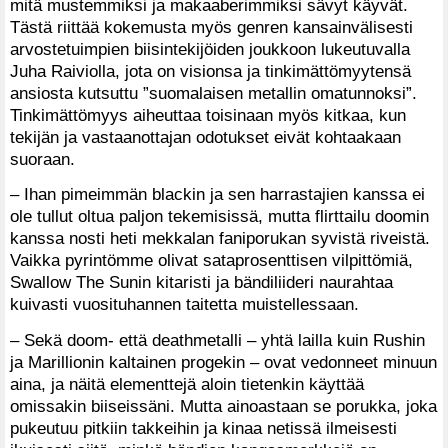
mitä mustemmiksi ja makaaberimmiksi sävyt käyvät.
Tästä riittää kokemusta myös genren kansainvälisesti
arvostetuimpien biisintekijöiden joukkoon lukeutuvalla
Juha Raiviolla, jota on visionsa ja tinkimättömyytensä
ansiosta kutsuttu ”suomalaisen metallin omatunnoksi”.
Tinkimättömyys aiheuttaa toisinaan myös kitkaa, kun
tekijän ja vastaanottajan odotukset eivät kohtaakaan
suoraan.
– Ihan pimeimmän blackin ja sen harrastajien kanssa ei
ole tullut oltua paljon tekemisissä, mutta flirttailu doomin
kanssa nosti heti mekkalan faniporukan syvistä riveistä.
Vaikka pyrintömme olivat sataprosenttisen vilpittömiä,
Swallow The Sunin kitaristi ja bändiliideri naurahtaa
kuivasti vuosituhannen taitetta muistellessaan.
– Sekä doom- että deathmetalli – yhtä lailla kuin Rushin
ja Marillionin kaltainen progekin – ovat vedonneet minuun
aina, ja näitä elementtejä aloin tietenkin käyttää
omissakin biiseissäni. Mutta ainoastaan se porukka, joka
pukeutuu pitkiin takkeihin ja kinaa netissä ilmeisesti