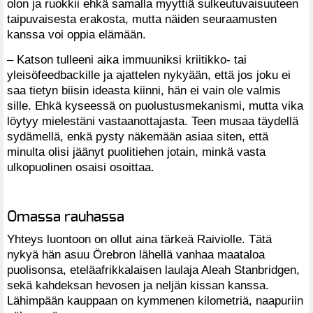
olon ja ruokkii ehkä samalla myyttiä sulkeutuvaisuuteen
taipuvaisesta erakosta, mutta näiden seuraamusten
kanssa voi oppia elämään.
– Katson tulleeni aika immuuniksi kriitikko- tai
yleisöfeedbackille ja ajattelen nykyään, että jos joku ei
saa tietyn biisin ideas­ta kiinni, hän ei vain ole valmis
sille. Ehkä kyseessä on puolustusmekanismi, mutta vika
löytyy mielestäni vastaanottajasta. Teen musaa täydellä
sydämellä, enkä pysty näkemään asiaa siten, että
minulta olisi jäänyt puolitiehen jotain, minkä vasta
ulkopuolinen osaisi osoittaa.
Omassa rauhassa
Yhteys luontoon on ollut aina tärkeä Raiviolle. Tätä
nykyä hän asuu Örebron lähellä vanhaa maataloa
puolisonsa, eteläafrikkalaisen laulaja Aleah Stanbridgen,
sekä kahdeksan hevosen ja neljän kissan kanssa.
Lähimpään kauppaan on kymmenen kilometriä, naapuriin