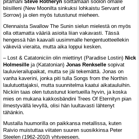
pitämäni
Steve Rotheryn
soittamaan soolon omalle
biisilleni (New Moonilta sinkuksi lohkaistu Servant of
Sorrow) ja olen myös tutustunut mieheen.
Olennaista Swallow The Sunin sielun mielestä on myös
olla ottamatta vääriä asioita liian vakavasti. Tässä
hengessä hän kaavaili uusimmalle hengentuotteellekin
väkeviä vieraita, mutta aika loppui kesken.
– Lost & Catatoniciin olin miettinyt (Paradise Lostin)
Nick
Holmesille
ja (Katatonian)
Jonas Renkselle
sopivat
lauluvierailupaikat, mutta se jäi tekemättä. Jonas on
vanha kaverini, jonka piti tulla Songs from the Northin
laulutuottajaksi, mutta suunnitelma kaatui aikatauluihin.
Nickiin taas olen tutustunut kiertueilla hyvin, ja koska
mies on mukana kakkosbändini Trees Of Eternityn pian
ilmestyvällä levyllä, olisi hän luultavasti lähtenyt
tähänkin.
Mustalla huumorilla on paikkansa metallissa, kuten
Raivio muistuttaa viitaten suuren suosikkinsa Peter
Steelen (1962-2010) yhtyeeseen.