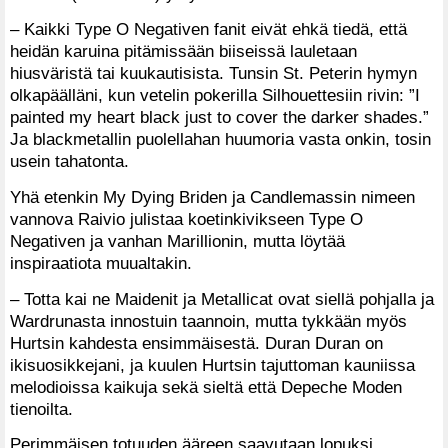
– Kaikki Type O Negativen fanit eivät ehkä tiedä, että
heidän karuina pitämissään biiseissä lauletaan
hiusväristä tai kuukautisista. Tunsin St. Peterin hymyn
olkapäälläni, kun vetelin pokerilla Silhouettesiin rivin: ”I
painted my heart black just to cover the darker shades.”
Ja blackmetallin puolellahan huumoria vasta onkin, tosin
usein tahatonta.
Yhä etenkin My Dying Briden ja Candlemassin nimeen
vannova Raivio julistaa koetinkivikseen Type O
Negativen ja vanhan Marillionin, mutta löytää
inspiraatiota muualtakin.
– Totta kai ne Maidenit ja Metallicat ovat siellä pohjalla ja
Wardrunasta innostuin taannoin, mutta tykkään myös
Hurtsin kahdesta ensimmäisestä. Duran Duran on
ikisuosikkejani, ja kuulen Hurtsin tajuttoman kauniissa
melodioissa kaikuja sekä sieltä että Depeche Moden
tienoilta.
Perimmäisen totuuden ääreen saavutaan lopuksi.