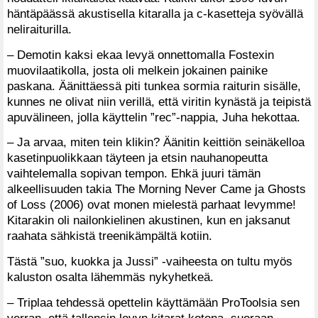
häntäpäässä akustisella kitaralla ja c-kasetteja syövällä
neliraiturilla.
– Demotin kaksi ekaa levyä onnettomalla Fostexin
muovilaatikolla, josta oli melkein jokainen painike
paskana. Äänittäessä piti tunkea sormia raiturin sisälle,
kunnes ne olivat niin verillä, että viritin kynästä ja teipistä
apuvälineen, jolla käyttelin ”rec”-nappia, Juha hekottaa.
– Ja arvaa, miten tein klikin? Äänitin keittiön seinäkelloa
kasetinpuolikkaan täyteen ja etsin nauhanopeutta
vaihtelemalla sopivan tempon. Ehkä juuri tämän
alkeellisuuden takia The Morning Never Came ja Ghosts
of Loss (2006) ovat monen mielestä parhaat levymme!
Kitarakin oli nailonkielinen akustinen, kun en jaksanut
raahata sähkistä treenikämpältä kotiin.
Tästä ”suo, kuokka ja Jussi” -vaiheesta on tultu myös
kaluston osalta lähemmäs nykyhetkeä.
– Triplaa tehdessä opettelin käyttämään ProToolsia sen
verran, että tallensin levyn kitarat kotona, suoraan