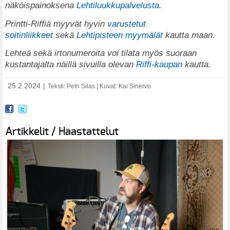
näköispainoksena
Lehtiluukkupalvelusta
.
Printti-Riffiä myyvät hyvin
varustetut
soitinliikkeet
sekä
Lehtipisteen myymälät
kautta maan.
Lehteä sekä irtonumeroita voi tilata myös suoraan
kustantajalta näillä sivuilla olevan
Riffi-kaupan
kautta.
25.2.2024
|
Teksti: Petri Silas | Kuvat: Kai Sinervo
Artikkelit / Haastattelut