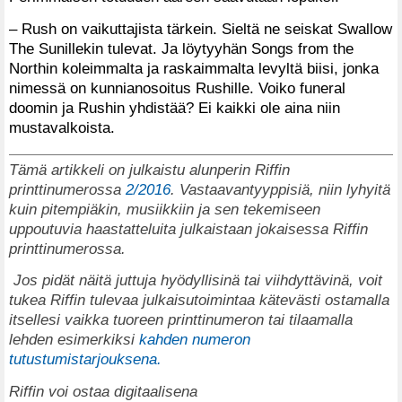
– Rush on vaikuttajista tärkein. Sieltä ne seiskat Swallow
The Sunillekin tulevat. Ja löytyyhän Songs from the
Northin koleimmalta ja raskaimmalta levyltä biisi, jonka
nimessä on kunnianosoitus Rushille. Voiko funeral
doomin ja Rushin yhdistää? Ei kaikki ole aina niin
mustavalkoista.
Tämä artikkeli on julkaistu alunperin Riffin
printtinumerossa
2/2016
. Vastaavantyyppisiä, niin lyhyitä
kuin pitempiäkin, musiikkiin ja sen tekemiseen
uppoutuvia haastatteluita julkaistaan jokaisessa Riffin
printtinumerossa.
Jos pidät näitä juttuja hyödyllisinä tai viihdyttävinä, voit
tukea Riffin tulevaa julkaisutoimintaa kätevästi ostamalla
itsellesi vaikka tuoreen printtinumeron tai tilaamalla
lehden esimerkiksi
kahden numeron
tutustumistarjouksena.
Riffin voi ostaa digitaalisena