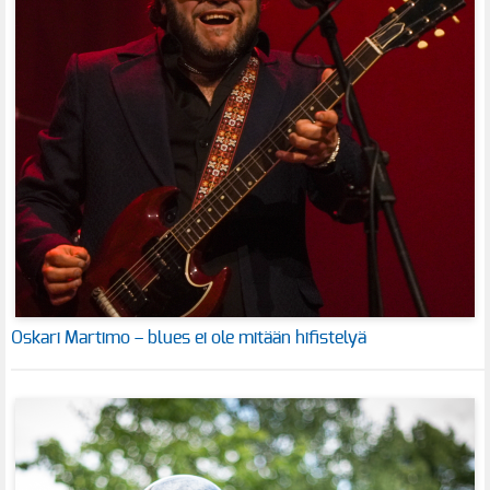
Oskari Martimo – blues ei ole mitään hifistelyä