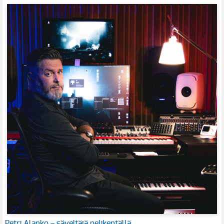
Petri Alanko – säveltäjä pelikentällä