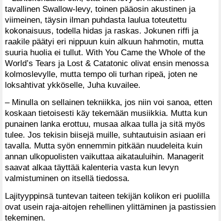
tavallinen Swallow-levy, toinen pääosin akustinen ja
viimeinen, täysin ilman puhdasta laulua toteutettu
kokonaisuus, todella hidas ja raskas. Jokunen riffi ja
raakile päätyi eri nippuun kuin alkuun hahmotin, mutta
suuria huolia ei tullut. With You Came the Whole of the
World’s Tears ja Lost & Catatonic olivat ensin menossa
kolmoslevylle, mutta tempo oli turhan ripeä, joten ne
loksahtivat ykköselle, Juha kuvailee.
– Minulla on sellainen tekniikka, jos niin voi sanoa, etten
koskaan tietoisesti käy tekemään musiikkia. Mutta kun
punainen lanka erottuu, musaa alkaa tulla ja sitä myös
tulee. Jos tekisin biisejä muille, suhtautuisin asiaan eri
tavalla. Mutta syön ennemmin pitkään nuudeleita kuin
annan ulkopuolisten vaikuttaa aikatauluihin. Managerit
saavat alkaa täyttää kalenteria vasta kun levyn
valmistuminen on itsellä tiedossa.
Lajityyppinsä tuntevan taiteen tekijän kolikon eri puolilla
ovat usein raja-aitojen rehellinen ylittäminen ja pastissien
tekeminen.