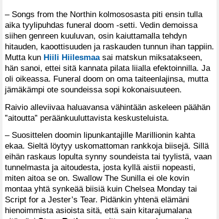
– Songs from the Northin kolmososasta piti ensin tulla
aika tyylipuhdas funeral doom -setti. Vedin demoissa
siihen genreen kuuluvan, osin kaiuttamalla tehdyn
hitauden, kaoottisuuden ja raskauden tunnun ihan tappiin.
Mutta kun
Hiili Hiilesmaa
sai matskun miksatakseen,
hän sanoi, ettei sitä kannata pilata liialla efektoinnilla. Ja
oli oikeassa. Funeral doom on oma taiteenlajinsa, mutta
jämäkämpi ote soundeissa sopi kokonaisuuteen.
Raivio alleviivaa haluavansa vähintään askeleen päähän
”aitoutta” peräänkuuluttavista keskusteluista.
– Suosittelen doomin lipunkantajille Marillionin kahta
ekaa. Sieltä löytyy uskomattoman rankkoja biisejä. Sillä
eihän ras­kaus lopulta synny soundeista tai tyylistä, vaan
tunnelmasta ja aitoudesta, josta kyllä aistii nopeasti,
miten aitoa se on. Swallow The Sunilla ei ole kovin
montaa yhtä synkeää biisiä kuin Chelsea Monday tai
Script for a Jester’s Tear. Pidänkin yhtenä elämäni
hienoimmista asioista sitä, että sain kitarajumalana