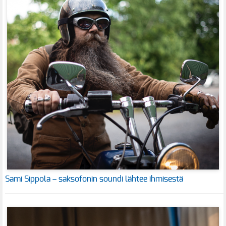
Sami Sippola – saksofonin soundi lähtee ihmisestä