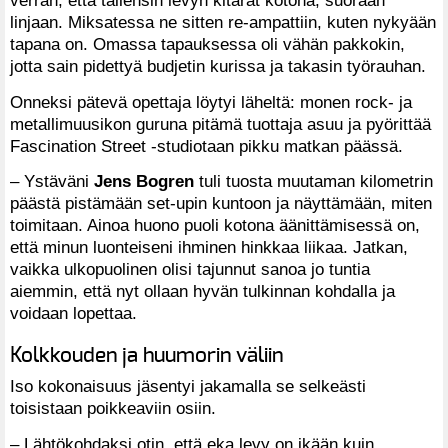
linjaan. Miksatessa ne sitten re-ampattiin, kuten nykyään
tapana on. Omassa tapauksessa oli vähän pakkokin,
jotta sain pidettyä budjetin kurissa ja takasin työrauhan.
Onneksi pätevä opettaja löytyi läheltä: monen rock- ja
metallimuusikon guruna pitämä tuottaja asuu ja pyörittää
Fascination Street -studiotaan pikku matkan päässä.
– Ystäväni
Jens Bogren
tuli tuosta muutaman kilometrin
päästä pistämään set-upin kuntoon ja näyttämään, miten
toimitaan. Ainoa huono puoli kotona äänittämisessä on,
että minun luonteiseni ihminen hinkkaa liikaa. Jatkan,
vaikka ulkopuolinen olisi tajunnut sanoa jo tuntia
aiemmin, että nyt ollaan hyvän tulkinnan kohdalla ja
voidaan lopettaa.
Kolkkouden ja huumorin väliin
Iso kokonaisuus jäsentyi jakamalla se selkeästi
toisistaan poikkeaviin osiin.
– Lähtökohdaksi otin, että eka levy on ikään kuin