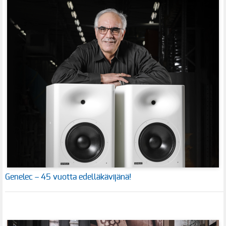
Genelec – 45 vuotta edelläkävijänä!