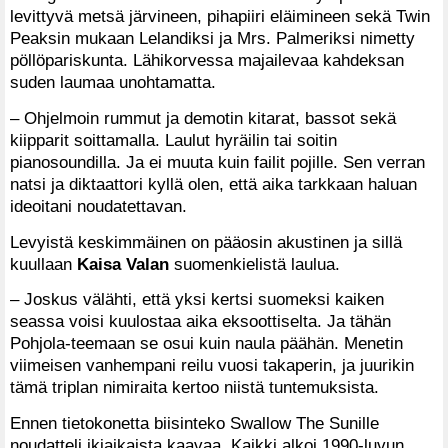
levittyvä metsä järvineen, pihapiiri eläimineen sekä Twin
Peaksin mukaan Lelandiksi ja Mrs. Palmeriksi nimetty
pöllöpariskunta. Lähikorvessa majailevaa kahdeksan
suden laumaa unohtamatta.
– Ohjelmoin rummut ja demotin kitarat, bassot sekä
kiipparit soittamalla. Laulut hyräilin tai soitin
pianosoundilla. Ja ei muuta kuin failit pojille. Sen verran
natsi ja diktaattori kyllä olen, että aika tarkkaan haluan
ideoitani noudatettavan.
Levyistä keskimmäinen on pääosin akustinen ja sillä
kuullaan
Kaisa Valan
suomenkielistä laulua.
– Joskus välähti, että yksi kertsi suomeksi kaiken
seassa voisi kuulostaa aika eksoottiselta. Ja tähän
Pohjola-teemaan se osui kuin naula päähän. Menetin
viimeisen vanhempani reilu vuosi takaperin, ja juurikin
tämä triplan nimiraita kertoo niistä tuntemuksista.
Ennen tietokonetta biisinteko Swallow The Sunille
noudatteli ikiaikaista kaavaa. Kaikki alkoi 1990-luvun