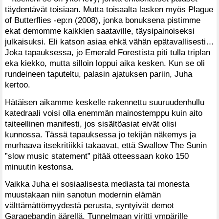
täydentävät toisiaan. Mutta toisaalta lasken myös Plague
of Butterflies -ep:n (2008), jonka bonuksena pistimme
ekat demomme kaikkien saataville, täysipainoiseksi
julkaisuksi. Eli katson asiaa ehkä vähän epätavallisesti…
Joka tapauksessa, jo Emerald Forestista piti tulla triplan
eka kiekko, mutta silloin loppui aika kesken. Kun se oli
rundeineen taputeltu, palasin ajatuksen pariin, Juha
kertoo.
Hätäisen aikamme keskelle rakennettu suuruudenhullu
katedraali voisi olla enemmän mainostemppu kuin aito
taiteellinen manifesti, jos sisältöasiat eivät olisi
kunnossa. Tässä tapauksessa jo tekijän näkemys ja
murhaava itsekritiikki takaavat, että Swallow The Sunin
”slow music statement” pitää otteessaan koko 150
minuutin kestonsa.
Vaikka Juha ei sosiaalisesta mediasta tai monesta
muustakaan niin sanotun modernin elämän
välttämättömyydestä perusta, syntyivät demot
Garagebandin äärellä. Tunnelmaan viritti ympärille