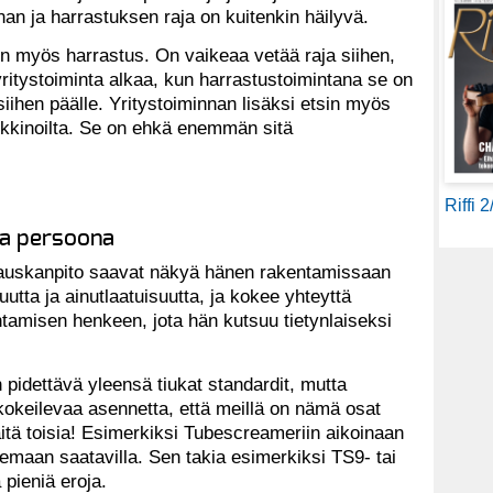
nnan ja harrastuksen raja on kuitenkin häilyvä.
n myös harrastus. On vaikeaa vetää raja siihen,
ritystoiminta alkaa, kun harrastustoimintana se on
 siihen päälle. Yritystoiminnan lisäksi etsin myös
markkinoilta. Se on ehkä enemmän sitä
Riffi 
ma persoona
 hauskanpito saavat näkyä hänen rakentamissaan
utta ja ainutlaatuisuutta, ja kokee yhteyttä
tamisen henkeen, jota hän kutsuu tietynlaiseksi
pidettävä yleensä tiukat standardit, mutta
 kokeilevaa asennetta, että meillä on nämä osat
itä toisia! Esimerkiksi Tubescreameriin aikoinaan
 olemaan saatavilla. Sen takia esimerkiksi TS9- tai
 pieniä eroja.