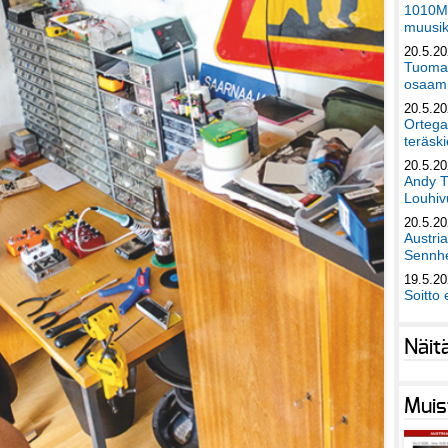
1010Mu
muusik
20.5.2
Tuomas
osaami
20.5.2
Ortega
teräski
20.5.2
Andy T
Louhivu
20.5.2
Austri
Sennhe
19.5.2
Soitto 
Näit
Muis