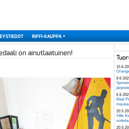
EYSTIEDOT
RIFFI-KAUPPA
edaali on ainutlaatuinen!
Tuor
15.6.2
Orang
9.6.202
Symetri
järjest
6.6.202
Mad Pr
maukas
20.5.2
Ville K
soiteta
20.5.2