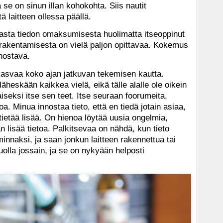
ja se on sinun illan kohokohta. Siis nautit
 laitteen ollessa päällä.
rasta tiedon omaksumisesta huolimatta itseoppinut
irakentamisesta on vielä paljon opittavaa. Kokemus
nnostava.
svaa koko ajan jatkuvan tekemisen kautta.
äheskään kaikkea vielä, eikä tälle alalle ole oikein
aiseksi itse sen teet. Itse seuraan foorumeita,
toa. Minua innostaa tieto, että en tiedä jotain asiaa,
tietää lisää. On hienoa löytää uusia ongelmia,
n lisää tietoa. Palkitsevaa on nähdä, kun tieto
minnaksi, ja saan jonkun laitteen rakennettua tai
tuolla jossain, ja se on nykyään helposti