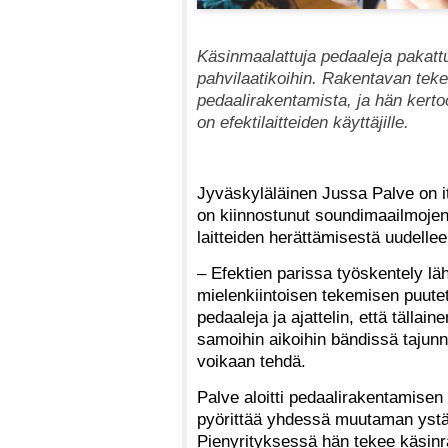
Käsinmaalattuja pedaaleja pakattu
pahvilaatikoihin. Rakentavan te
pedaalirakentamista, ja hän kerto
on efektilaitteiden käyttäjille.
Jyväskyläläinen Jussa Palve on i
on kiinnostunut soundimaailmojen
laitteiden herättämisestä uudellee
– Efektien parissa työskentely lähti
mielenkiintoisen tekemisen puutet
pedaaleja ja ajattelin, että tällai
samoihin aikoihin bändissä tajunn
voikaan tehdä.
Palve aloitti pedaalirakentamisen
pyörittää yhdessä muutaman yst
Pienyrityksessä hän tekee käsinr