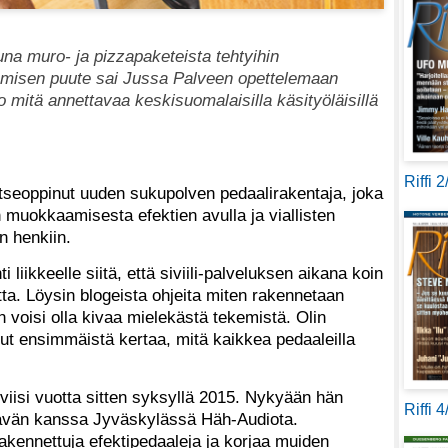
na muro- ja pizzapaketeista tehtyihin
kemisen puute sai Jussa Palveen opettelemaan
o mitä annettavaa keskisuomalaisilla käsityöläisillä
Riffi 
tseoppinut uuden sukupolven pedaalirakentaja, joka
 muokkaamisesta efektien avulla ja viallisten
n henkiin.
 liikkeelle siitä, että siviili-palveluksen aikana koin
ta. Löysin blogeista ohjeita miten rakennetaan
nen voisi olla kivaa mielekästä tekemistä. Olin
ut ensimmäistä kertaa, mitä kaikkea pedaaleilla
 viisi vuotta sitten syksyllä 2015. Nykyään hän
Riffi 
ävän kanssa Jyväskylässä Häh-Audiota.
akennettuja efektipedaaleja ja korjaa muiden