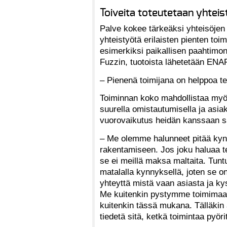
Toiveita toteutetaan yhtei
Palve kokee tärkeäksi yhteisöjen
yhteistyötä erilaisten pienten toi
esimerkiksi paikallisen paahtimon
Fuzzin, tuotoista lähetetään ENA
– Pienenä toimijana on helppoa t
Toiminnan koko mahdollistaa myös
suurella omistautumisella ja asiak
vuorovaikutus heidän kanssaan sä
– Me olemme halunneet pitää kyn
rakentamiseen. Jos joku haluaa te
se ei meillä maksa maltaita. Tuntuu
matalalla kynnyksellä, joten se on
yhteyttä mistä vaan asiasta ja ky
Me kuitenkin pystymme toimimaan 
kuitenkin tässä mukana. Tälläkin a
tiedetä sitä, ketkä toimintaa pyörit