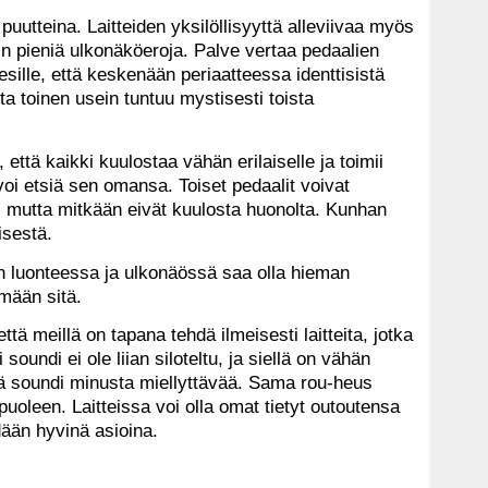
puutteina. Laitteiden yksilöllisyyttä alleviivaa myös
n pieniä ulkonäköeroja. Palve vertaa pedaalien
 esille, että keskenään periaatteessa identtisistä
sta toinen usein tuntuu mystisesti toista
että kaikki kuulostaa vähän erilaiselle ja toimii
 voi etsiä sen omansa. Toiset pedaalit voivat
, mutta mitkään eivät kuulosta huonolta. Kunhan
isestä.
n luonteessa ja ulkonäössä saa olla hieman
emään sitä.
että meillä on tapana tehdä ilmeisesti laitteita, jotka
soundi ei ole liian siloteltu, ja siellä on vähän
mä soundi minusta miellyttävää. Sama rou-heus
oleen. Laitteissa voi olla omat tietyt outoutensa
dään hyvinä asioina.