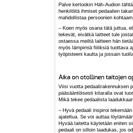
Palve kertookin Häh-Audion tähtää
henkilöitä ihmiset pedaalien takan
mahdollistaa persoonien kohtaam
– Koen myös osana tätä juttua, ett
tekevät, eivätkä laitteet tule jos
ostaessa meiltä laitteen hän tietä
myös lämpimiä fiiliksiä tuottava a
työpisteeni kautta ja jossain tuolla
Aika on otollinen taitojen 
Viisi vuotta pedaalirakennuksen p
pääsääntöisesti kitaralla ovat tu
Mikä tekee pedaalista laadukkaa
– Hyvä pedaali inspiroi tekemään jo
ajateltua. Se voi auttaa löytämää
Hyvää laitetta käytetään eniten s
pedaali on silloin laadukas, jos o