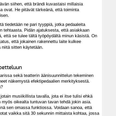
vän siihen, että brändi kuvastaisi millaisia
a ovat. He pitävät tärkeänä, että toiminta
isen.
ä tiedetään ne pari tyyppiä, jotka pedaaleita
tain tehtaasta. Pidän ajatuksesta, että asiakkaan
ä, että se tulee tältä työpöydältä minun käsistä. On
jatus, että jokainen rakennettu laite kulkee
 niitä sitten käytetään.
opetteluun
arissa sekä teatterin äänisuunnittelun tekeminen
oneet näkemystä efektipedaalien merkityksestä.
n?
tain musiikillista tavalla, jota ei itse tulisi ehkä
n myös oikealta tuntuvan tavan tehdä jokin asia.
iinä sen omassa funktiossa. Voidaan sanoa, että
dotat vaikka sitä 30 sekunnin mittaista kohtaa, jossa