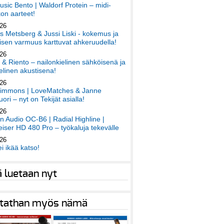
sic Bento | Waldorf Protein – midi-
on aarteet!
026
 Metsberg & Jussi Liski - kokemus ja
sen varmuus karttuvat ahkeruudella!
026
 & Riento – nailonkielinen sähköisenä ja
elinen akustisena!
026
immons | LoveMatches & Janne
ori – nyt on Tekijät asialla!
026
an Audio OC-B6 | Radial Highline |
iser HD 480 Pro – työkaluja tekevälle
026
ei ikää katso!
ä luetaan nyt
tathan myös nämä