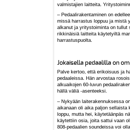
valmistajien laitteita. Yritystoimi
– Pedaalirakentaminen on edellee
missä harrastus loppuu ja mistä y
alkanut ja yritystoiminta on tullut
rikkinäisiä laitteita käytetyiltä 
harrastuspuolta.
Jokaisella pedaalilla on o
Palve kertoo, että erikoisuus ja
pedaaleissa. Hän arvostaa rosoisu
alkuaikojen 60-luvun pedaaliraken
hällä väliä -asenteeksi.
– Nykyään laiterakennuksessa on 
aikanaan oli aika paljon sellaista
loppu, mutta hei, käytetäänpäs nä
käytettiin osia, joita sattui vaan
808-pedaalien soundeissa voi olla