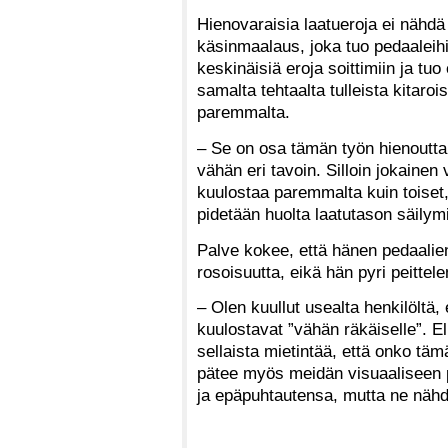
Hienovaraisia laatueroja ei nähdä 
käsinmaalaus, joka tuo pedaaleihi
keskinäisiä eroja soittimiin ja tuo
samalta tehtaalta tulleista kitaroi
paremmalta.
– Se on osa tämän työn hienoutta, 
vähän eri tavoin. Silloin jokainen
kuulostaa paremmalta kuin toiset
pidetään huolta laatutason säilym
Palve kokee, että hänen pedaalie
rosoisuutta, eikä hän pyri peittel
– Olen kuullut usealta henkilöltä, 
kuulostavat ”vähän räkäiselle”. Eli 
sellaista mietintää, että onko tä
pätee myös meidän visuaaliseen pu
ja epäpuhtautensa, mutta ne näh