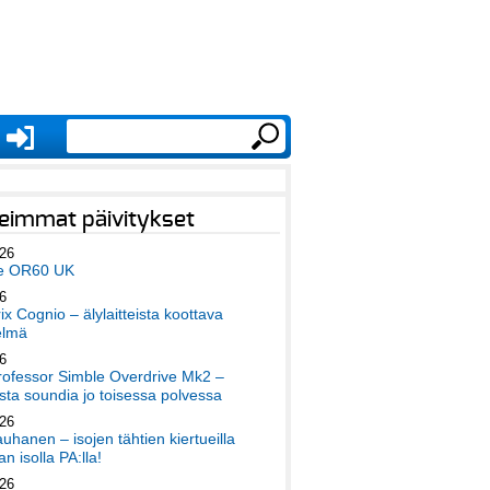
eimmat päivitykset
026
e OR60 UK
6
x Cognio – älylaitteista koottava
elmä
6
ofessor Simble Overdrive Mk2 –
ta soundia jo toisessa polvessa
026
auhanen – isojen tähtien kiertueilla
an isolla PA:lla!
026