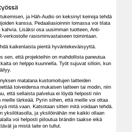
styössä
 tukemisen, ja Häh-Audio on keksinyt keinoja tehdä
mijoiden kanssa. Pedaaliasioinnin lomassa voi tilata
 kahvia. Lisäksi osa uusimman tuotteen, Anti-
R-verkostolle rasisminvastaiseen toimintaan.
ehdä kaikenlaista pientä hyväntekeväisyyttä.
 sen, että projekteihin on mahdollista paneutua
kaita on helppo kuunnella. Työt sujuvat silloin, kun
ilyy.
nyksen matalana kustomoitujen laitteiden
ettää toiveidensa mukaisen laitteen tai modin, niin
, että sellaista palvelua ei löydä helposti niin
 meille tärkeää. Pyrin siihen, että meille voi ottaa
syä mitä vaan. Katsotaan sitten mitä voidaan tehdä.
yksilötasolla, ja yksilöinähän me kaikki ollaan
lalla voi helposti piiloutua brändin taakse eikä
tävät ja mistä laite on tullut.