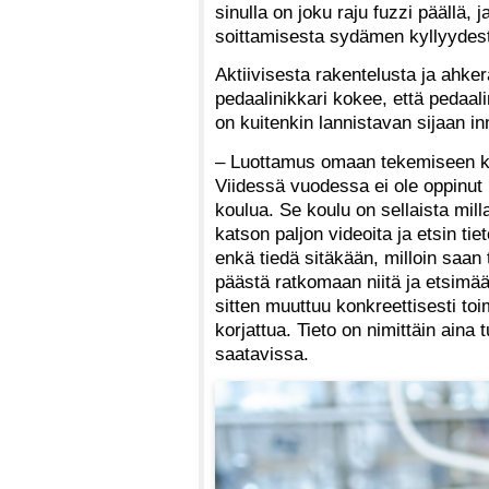
sinulla on joku raju fuzzi päällä, 
soittamisesta sydämen kyllyydestä
Aktiivisesta rakentelusta ja ahke
pedaalinikkari kokee, että pedaal
on kuitenkin lannistavan sijaan i
– Luottamus omaan tekemiseen ka
Viidessä vuodessa ei ole oppinut l
koulua. Se koulu on sellaista mill
katson paljon videoita ja etsin tie
enkä tiedä sitäkään, milloin saan 
päästä ratkomaan niitä ja etsimää
sitten muuttuu konkreettisesti toi
korjattua. Tieto on nimittäin aina 
saatavissa.