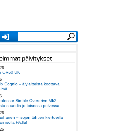
eimmat päivitykset
026
e OR60 UK
6
x Cognio – älylaitteista koottava
elmä
6
ofessor Simble Overdrive Mk2 –
ta soundia jo toisessa polvessa
026
auhanen – isojen tähtien kiertueilla
an isolla PA:lla!
026