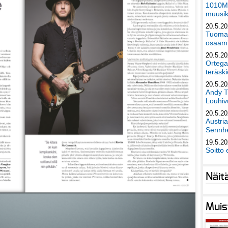
1010Mu
muusik
20.5.2
Tuomas
osaami
20.5.2
Ortega
teräski
20.5.2
Andy T
Louhivu
20.5.2
Austri
Sennhe
19.5.2
Soitto 
Näit
Muis