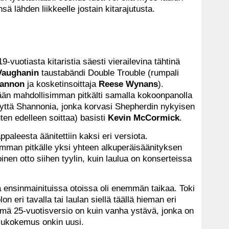
nsä lähden liikkeelle jostain kitarajutusta.
19-vuotiasta kitaristia säesti vierailevina tähtinä
Vaughanin
taustabändi Double Trouble (rumpali
annon
ja kosketinsoittaja
Reese Wynans
).
mään mahdollisimman pitkälti samalla kokoonpanolla
ynyttä Shannonia, jonka korvasi Shepherdin nykyisen
en edelleen soittaa) basisti
Kevin McCormick
.
paleesta äänitettiin kaksi eri versiota.
mman pitkälle yksi yhteen alkuperäisäänityksen
oinen otto siihen tyylin, kuin laulua on konserteissa
tä ensinmainituissa otoissa oli enemmän taikaa. Toki
on eri tavalla tai laulan siellä täällä hieman eri
ämä 25-vuotisversio on kuin vanha ystävä, jonka on
elukokemus onkin uusi.