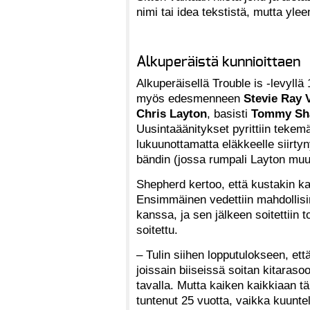
nimi tai idea tekstistä, mutta ylee
Alkuperäistä kunnioittaen
Alkuperäisellä Trouble is -levyllä 
myös edesmenneen
Stevie Ray 
Chris Layton
, basisti
Tommy Sh
Uusintaäänitykset pyrittiin teke
lukuunottamatta eläkkeelle siirt
bändin (jossa rumpali Layton muut
Shepherd kertoo, että kustakin kap
Ensimmäinen vedettiin mahdollisi
kanssa, ja sen jälkeen soitettiin t
soitettu.
– Tulin siihen lopputulokseen, et
joissain biiseissä soitan kitarasool
tavalla. Mutta kaiken kaikkiaan t
tuntenut 25 vuotta, vaikka kuunt