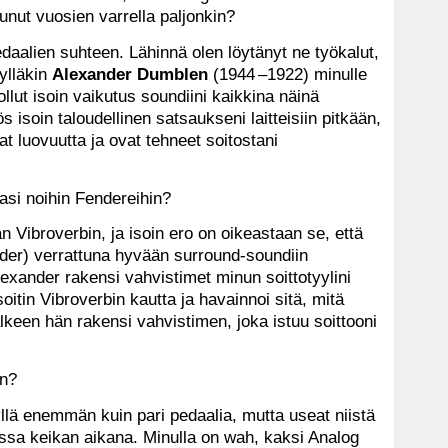
unut vuosien varrella paljonkin?
edaalien suhteen. Lähinnä olen löytänyt ne työkalut,
ylläkin
Alexander Dumblen
(1944 –1922) minulle
ollut isoin vaikutus soundiini kaikkina näinä
s isoin taloudellinen satsaukseni laitteisiin pitkään,
t luovuutta ja ovat tehneet soitostani
asi noihin Fendereihin?
 Vibroverbin, ja isoin ero on oikeastaan se, että
der) verrattuna hyvään surround-soundiin
exander rakensi vahvistimet minun soittotyylini
itin Vibroverbin kautta ja havainnoi sitä, mitä
jälkeen hän rakensi vahvistimen, joka istuu soittooni
än?
llä enemmän kuin pari pedaalia, mutta useat niistä
essa keikan aikana. Minulla on wah, kaksi Analog