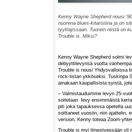
Kenny Wayne Shepherd nousi ’90-l
nuorena blues-kitaristina ja on s
tyylilajissaan. Tuorein niistä on
Trouble is. Miksi?
Kenny Wayne Shepherd solmi levy
debyyttilevynsä vuotta vanhempana.
Trouble is nousi Yhdysvalloissa b
rock-listan ykköseksi. Tuskinpa S
ainakaan kaupallisista syistä, jo
– Valmistauduimme levyn 25-vuotisj
soitetaan levy ensimmäistä kerta
piti joka tapauksessa opetella uud
soittaneet vuosiin, niin ajattelin,
version, Kenny toteaa Zoom-yhte
Trouble is myi ilmestyessään yli m