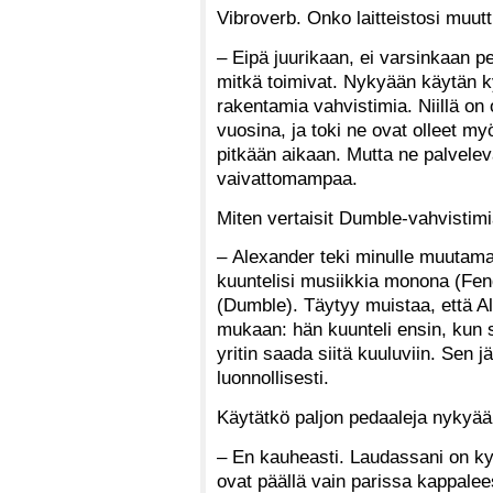
Vibroverb. Onko laitteistosi muutt
– Eipä juurikaan, ei varsinkaan p
mitkä toimivat. Nykyään käytän k
rakentamia vahvistimia. Niillä on 
vuosina, ja toki ne ovat olleet myö
pitkään aikaan. Mutta ne palveleva
vaivattomampaa.
Miten vertaisit Dumble-vahvistimi
– Alexander teki minulle muutaman
kuuntelisi musiikkia monona (Fen
(Dumble). Täytyy muistaa, että Al
mukaan: hän kuunteli ensin, kun so
yritin saada siitä kuuluviin. Sen 
luonnollisesti.
Käytätkö paljon pedaaleja nykyä
– En kauheasti. Laudassani on ky
ovat päällä vain parissa kappale