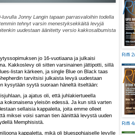
uvulla Jonny Langin tapaan parrasvaloihin todella
ittemmin tehnyt varsin menestyksekkäitä levyjä
 kuitenkin uudestaan äänitetty versio kakkosalbumista
Riffi 
tyssopimuksen jo 16-vuotiaana ja julkaisi
 Kakkoslevy oli sitten varsinainen jättipotti, sillä
lues-listan kärkeen, ja single Blue on Black taas
hepherdin tarvitsisi julkaista levyä uudestaan
ten kysytään syytä suoraan häneltä itseltään:
uhlaan, ja ajatus oli, että juhlakiertueella
a kokonaisena yleisön edessä. Ja kun sitä varten
estaan sellaisia kappaleita, joita emme olleet
 että miksei voisi saman tien äänittää levystä uuden
ydellä Memphisistä.
Riffi 
iljoona kappaletta, mikä oli bluespohjaiselle levylle