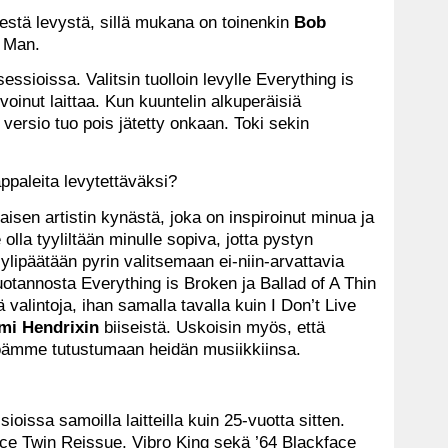
estä levystä, sillä mukana on toinenkin
Bob
n Man.
sessioissa. Valitsin tuolloin levylle Everything is
oinut laittaa. Kun kuuntelin alkuperäisiä
versio tuo pois jätetty onkaan. Toki sekin
appaleita levytettäväksi?
laisen artistin kynästä, joka on inspiroinut minua ja
 olla tyyliltään minulle sopiva, jotta pystyn
ylipäätään pyrin valitsemaan ei-niin-arvattavia
uotannosta Everything is Broken ja Ballad of A Thin
 valintoja, ihan samalla tavalla kuin I Don’t Live
mi Hendrixin
biiseistä. Uskoisin myös, että
eisöämme tutustumaan heidän musiikkiinsa.
issa samoilla laitteilla kuin 25-vuotta sitten.
ace Twin Reissue, Vibro King sekä ’64 Blackface