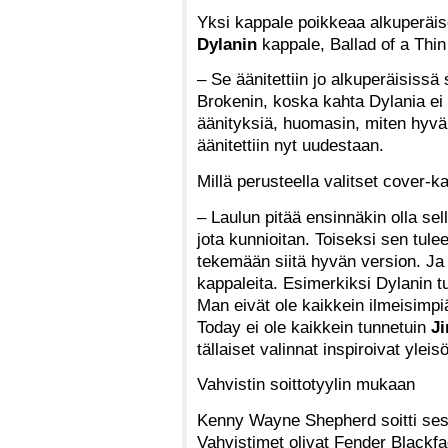
Yksi kappale poikkeaa alkuperäis
Dylanin
kappale, Ballad of a Thi
– Se äänitettiin jo alkuperäisissä 
Brokenin, koska kahta Dylania ei v
äänityksiä, huomasin, miten hyvä 
äänitettiin nyt uudestaan.
Millä perusteella valitset cover-k
– Laulun pitää ensinnäkin olla sel
jota kunnioitan. Toiseksi sen tulee
tekemään siitä hyvän version. Ja 
kappaleita. Esimerkiksi Dylanin t
Man eivät ole kaikkein ilmeisimpiä
Today ei ole kaikkein tunnetuin
Ji
tällaiset valinnat inspiroivat yl
Vahvistin soittotyylin mukaan
Kenny Wayne Shepherd soitti sessio
Vahvistimet olivat Fender Blackf