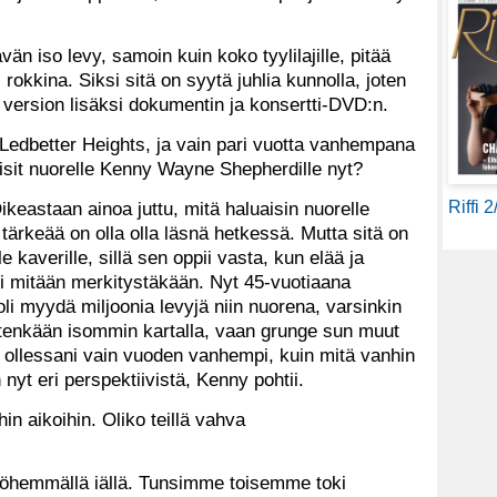
ävän iso levy, samoin kuin koko tyylilajille, pitää
 rokkina. Siksi sitä on syytä juhlia kunnolla, joten
version lisäksi dokumentin ja konsertti-DVD:n.
si Ledbetter Heights, ja vain pari vuotta vanhempana
isit nuorelle Kenny Wayne Shepherdille nyt?
Riffi 
ikeastaan ainoa juttu, mitä haluaisin nuorelle
n tärkeää on olla olla läsnä hetkessä. Mutta sitä on
 kaverille, sillä sen oppii vasta, kun elää ja
si mitään merkitystäkään. Nyt 45-vuotiaana
oli myydä miljoonia levyjä niin nuorena, varsinkin
mitenkään isommin kartalla, vaan grunge sun muut
ni ollessani vain vuoden vanhempi, kuin mitä vanhin
 nyt eri perspektiivistä, Kenny pohtii.
n aikoihin. Oliko teillä vahva
yöhemmällä iällä. Tunsimme toisemme toki