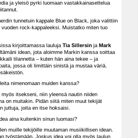
dia ja yleisö pyrki luomaan vastakkainasettelua
iitannut.
rdin tunnetuin kappale Blue on Black, joka valittiin
 vuoden rock-kappaleeksi. Muistatko miten tuo
issa kirjoittamassa lauluja
Tia Sillersin
ja
Mark
eltämäni idean, jota aloimme Markin kanssa soittaa
arkkaili tilannetta – kuten hän aina tekee – ja
aita, jossa oli limittäin sinistä ja mustaa väriä.
tosäkeistön.
paleita nimenomaan muiden kanssa?
ä myös itsekseni, niin yleensä nautin niiden
on muitakin. Pidän siitä miten muut tekijät
juttuja, joita en itse hoksaisi.
ea aina kuitenkin sinun luomasi?
en muille tekijöille muutaman musiikillisen idean.
taan työstämään. Joskus idea voi olla myös laulun