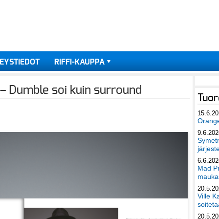
EYSTIEDOT
RIFFI-KAUPPA
 Dumble soi kuin surround
Tuor
15.6.2
Orang
9.6.202
Symetri
järjest
6.6.202
Mad Pr
maukas
20.5.2
Ville K
soiteta
20.5.2