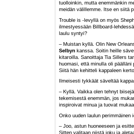
tuolloinkin, mutta enemmänkin me
meidän välillemme. Itse en siitä p
Trouble is -levyllä on myös Shephe
ilmestyessään Billboard-lehdessä
laulu syntyi?
– Muistan kyllä. Olin New Orleans
Selbyn
kanssa. Soitin heille säv
kitaroilla. Sanoittaja Tia Sillers t
huomasi, että minulla oli päälläni p
Siitä hän kehitteli kappaleen ker
Ilmeisesti tykkäät säveltää kap
– Kyllä. Vaikka olen tehnyt biisej
tekemisestä enemmän, jos mukana 
inspiroivat minua ja tuovat mukaan 
Onko uuden laulun perimmäinen id
– Joo, astun huoneeseen ja esittel
Sitten valitaan niistä joku ja ale