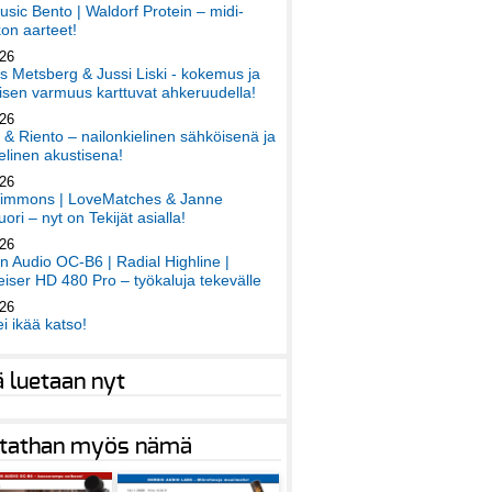
sic Bento | Waldorf Protein – midi-
on aarteet!
026
 Metsberg & Jussi Liski - kokemus ja
sen varmuus karttuvat ahkeruudella!
026
 & Riento – nailonkielinen sähköisenä ja
elinen akustisena!
026
immons | LoveMatches & Janne
ori – nyt on Tekijät asialla!
026
an Audio OC-B6 | Radial Highline |
iser HD 480 Pro – työkaluja tekevälle
026
ei ikää katso!
ä luetaan nyt
tathan myös nämä