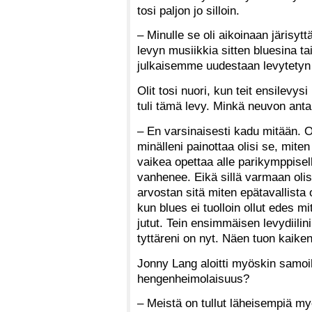
tosi paljon jo silloin.
– Minulle se oli aikoinaan järisytt
levyn musiikkia sitten bluesina tai
julkaisemme uudestaan levytetyn 
Olit tosi nuori, kun teit ensilevy
tuli tämä levy. Minkä neuvon anta
– En varsinaisesti kadu mitään. O
minälleni painottaa olisi se, mite
vaikea opettaa alle parikymppiselle
vanhenee. Eikä sillä varmaan oli
arvostan sitä miten epätavallista 
kun blues ei tuolloin ollut edes 
jutut. Tein ensimmäisen levydiili
tyttäreni on nyt. Näen tuon kaiken
Jonny Lang aloitti myöskin samoihi
hengenheimolaisuus?
– Meistä on tullut läheisempiä m