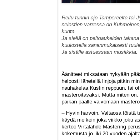
Reilu tunnin ajo Tampereelta tai J
nelostien varressa on Kuhmoinen
kunta.
Ja siellä on peltoaukeiden takan
kuulostella sananmukaisesti tuul
Ja sisälle astuessaan musiikkia.
Äänitteet miksataan nykyään pääsää
helposti lähetellä linjoja pitkin 
nauhakelaa Kustin reppuun, tai ot
masteroitavaksi. Mutta miten on, s
paikan päälle valvomaan masteroi
– Hyvin harvoin. Valtaosa töistä t
käydä melkein joka viikko joku as
kertoo Virtalähde Mastering perus
kokemusta jo liki 20 vuoden ajalta