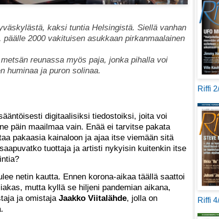
yväskylästä, kaksi tuntia Helsingistä. Siellä vanhan
, päälle 2000 vakituisen asukkaan pirkanmaalainen
a metsän reunassa myös paja, jonka pihalla voi
en huminaa ja puron solinaa.
Riffi 
ntöisesti digitaalisiksi tiedostoiksi, joita voi
minne päin maailmaa vain. Enää ei tarvitse pakata
taa pakaasia kainaloon ja ajaa itse viemään sitä
aapuvatko tuottaja ja artisti nykyisin kuitenkin itse
ntia?
ulee netin kautta. Ennen korona-aikaa täällä saattoi
iakas, mutta kyllä se hiljeni pandemian aikana,
taja ja omistaja
Jaakko Viitalähde
, jolla on
Riffi 
.