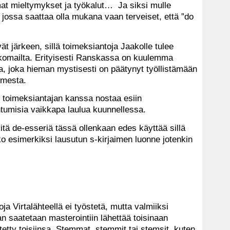
mat mieltymykset ja työkalut… Ja siksi mulle
jossa saattaa olla mukana vaan terveiset, että ”do
t järkeen, sillä toimeksiantoja Jaakolle tulee
lkomailta. Erityisesti Ranskassa on kuulemma
aa, joka hieman mystisesti on päätynyt työllistämään
omesta.
 toimeksiantajan kanssa nostaa esiin
ahtumisia vaikkapa laulua kuunnellessa.
sitä de-esseriä tässä ollenkaan edes käyttää sillä
ko esimerkiksi lausutun s-kirjaimen luonne jotenkin
a Virtalähteellä ei työstetä, mutta valmiiksi
 saatetaan masterointiin lähettää toisinaan
istetty toisiinsa. Stemmat, stemmit tai stemsit, kuten