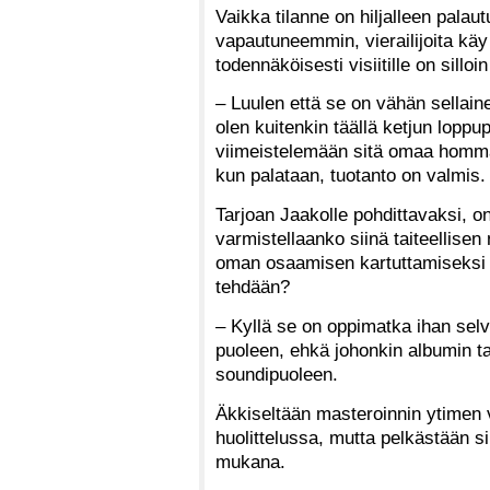
Vaikka tilanne on hiljalleen palau
vapautuneemmin, vierailijoita käy 
todennäköisesti visiitille on silloi
– Luulen että se on vähän sellaine
olen kuitenkin täällä ketjun loppu
viimeistelemään sitä omaa homma
kun palataan, tuotanto on valmis.
Tarjoan Jaakolle pohdittavaksi, on
varmistellaanko siinä taiteellise
oman osaamisen kartuttamiseksi 
tehdään?
– Kyllä se on oppimatka ihan selv
puoleen, ehkä johonkin albumin ta
soundipuoleen.
Äkkiseltään masteroinnin ytimen 
huolittelussa, mutta pelkästään s
mukana.