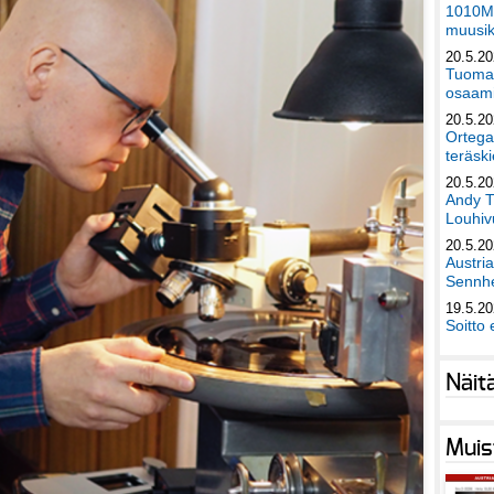
1010Mu
muusik
20.5.2
Tuomas
osaami
20.5.2
Ortega
teräski
20.5.2
Andy T
Louhivu
20.5.2
Austri
Sennhe
19.5.2
Soitto 
Näit
Muis