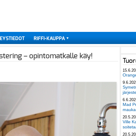
EYSTIEDOT
RIFFI-KAUPPA
tering – opintomatkalle käy!
Tuor
15.6.2
Orang
9.6.202
Symetri
järjest
6.6.202
Mad Pr
maukas
20.5.2
Ville K
soiteta
20.5.2