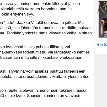
tumassa ja ihmiset muutenkin liikkuvat jälleen
Virtalähteellä verraten harvakseltaan, ja
n jokin erityinen syy.
n ”juttu”, Jaakko Viitalähde avaa, ja jatkaa: Mä
päässä, niin lähdetään tämmöiselle retriitille mukaan
a. Tehdään yhdessä tämä viimeinen vaihe ja sitten
Riffi 
ko kyseessä silloin puhdas fiilistely vai
n näkemyksen toteutumista. Vai lähdetäänkö kenties
katsomaan mitä sille miksaukselle oikeastaan
ästi. Hyvin harvoin asiakas puuttuu taiteelliseen
uotuksiin tai crossfadeihin… Mutta ei yleensä itse
voisi ajatella olevan nimenomaan teknisen laadun
iitä ei ole kyse. Soundin hiominen on vahvasti