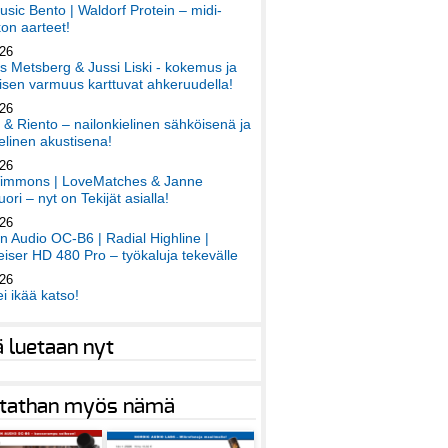
sic Bento | Waldorf Protein – midi-
on aarteet!
026
 Metsberg & Jussi Liski - kokemus ja
sen varmuus karttuvat ahkeruudella!
026
 & Riento – nailonkielinen sähköisenä ja
elinen akustisena!
026
immons | LoveMatches & Janne
ori – nyt on Tekijät asialla!
026
an Audio OC-B6 | Radial Highline |
iser HD 480 Pro – työkaluja tekevälle
026
ei ikää katso!
ä luetaan nyt
tathan myös nämä