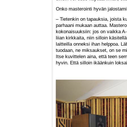
Onko masterointi hyvän jalostamis
– Tietenkin on tapauksia, joista ku
parhaani mukaan auttaa. Masteroi
kokonaisuuksiin: jos on vaikka A-
liian kirkkaita, niin silloin käsite
laitteilla onneksi ihan helppoa. L
tuodaan, ne miksaukset, on se mik
Itse kuvittelen aina, että teen sem
hyvin. Että silloin ikäänkuin lok