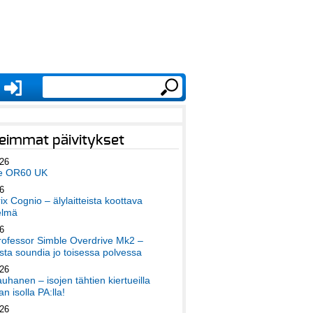
eimmat päivitykset
026
e OR60 UK
6
x Cognio – älylaitteista koottava
elmä
6
ofessor Simble Overdrive Mk2 –
ta soundia jo toisessa polvessa
026
auhanen – isojen tähtien kiertueilla
an isolla PA:lla!
026