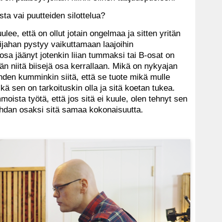
ta vai puutteiden silottelua?
ulee, että on ollut jotain ongelmaa ja sitten yritän
jahan pystyy vaikuttamaan laajoihin
osa jäänyt jotenkin liian tummaksi tai B-osat on
llään niitä biisejä osa kerrallaan. Mikä on nykyajan
ähden kumminkin siitä, että se tuote mikä mulle
ä sen on tarkoituskin olla ja sitä koetan tukea.
moista työtä, että jos sitä ei kuule, olen tehnyt sen
sahdan osaksi sitä samaa kokonaisuutta.