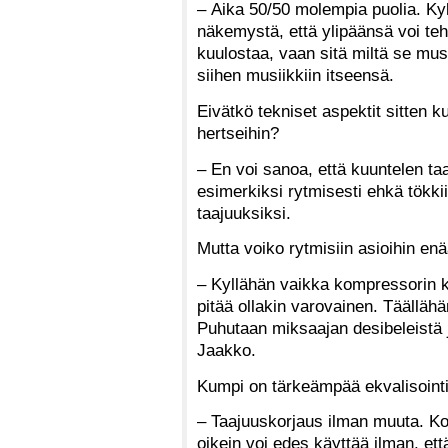
– Aika 50/50 molempia puolia. Kyl
näkemystä, että ylipäänsä voi teh
kuulostaa, vaan sitä miltä se musi
siihen musiikkiin itseensä.
Eivätkö tekniset aspektit sitten ku
hertseihin?
– En voi sanoa, että kuuntelen ta
esimerkiksi rytmisesti ehkä tökki
taajuuksiksi.
Mutta voiko rytmisiin asioihin en
– Kyllähän vaikka kompressorin k
pitää ollakin varovainen. Täällähä
Puhutaan miksaajan desibeleistä j
Jaakko.
Kumpi on tärkeämpää ekvalisointi
– Taajuuskorjaus ilman muuta. Ko
oikein voi edes käyttää ilman, ett