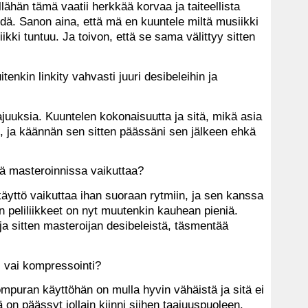
lähän tämä vaatii herkkää korvaa ja taiteellista
dä. Sanon aina, että mä en kuuntele miltä musiikki
ikki tuntuu. Ja toivon, että se sama välittyy sitten
itenkin linkity vahvasti juuri desibeleihin ja
ajuuksia. Kuuntelen kokonaisuutta ja sitä, mikä asia
i, ja käännän sen sitten päässäni sen jälkeen ehkä
ää masteroinnissa vaikuttaa?
äyttö vaikuttaa ihan suoraan rytmiin, ja sen kanssa
n peliliikkeet on nyt muutenkin kauhean pieniä.
a sitten masteroijan desibeleistä, täsmentää
 vai kompressointi?
mpuran käyttöhän on mulla hyvin vähäistä ja sitä ei
ä on päässyt jollain kiinni siihen taajuuspuoleen.