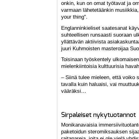
onkin, kun on omat työtavat ja o
varmaan lähetetäänkin musiikkia, 
your thing”.
Englanninkieliset saatesanat käyvä
suhteellisen runsaasti suoraan u
yllättävän aktiivista asiakaskunt
juuri Kuhmoisten masteroijaa Su
Toisinaan työskentely ulkomaisen
mielenkiintoisia kulttuurisia hav
– Siinä tulee mieleen, että voiko 
tavalla kuin haluaisi, vai muuttuu
vääräksi…
Sirpaleiset nykytuotannot
Monikanavaisia immersiivituotantoj
paketoidun steromiksauksen sijaan
raitapareja, joita ei ole vielä yhd