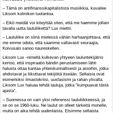
– Tämä on antifinanssikapitalistista musiikkia, kuvailee
Liksom kolmikon tuotantoa.
– Eikö meidät voi kiteyttää siten, että me haemme jollain
tavalla uutta laululiikettä? Lux miettii.
– Laululiike on siinä mielessä vähän harhaanjohtava, että
me emme odota, että saamme valtavasti seuraajia,
Koivusalo sanoo naureskellen.
Liksom Lux -nimellä kulkevan yhtyeen lauluntekijätrio
kertoo, että inspiraatio bändin perustamiseen lähti
halusta ottaa kantaa yhteiskunnallisesti ja asioihin, jotka
ahdistavat ja liikuttavat tekijöitä itseään. Sellaisia ovat
esimerkiksi ilmastokriisi, uusfasismi ja rahan ylivalta.
Liksom Lux haluaa tehdä lauluja, jotka ”kumpuavat tästä
ajasta”.
– Suomessa on vain yksi referenssi laululiikkeessä, ja
se on se 1960-luku. Ne laulut on olleet tärkeitä monelle,
mutta on aika tehdä uudenlaista. Etsimme sellaista