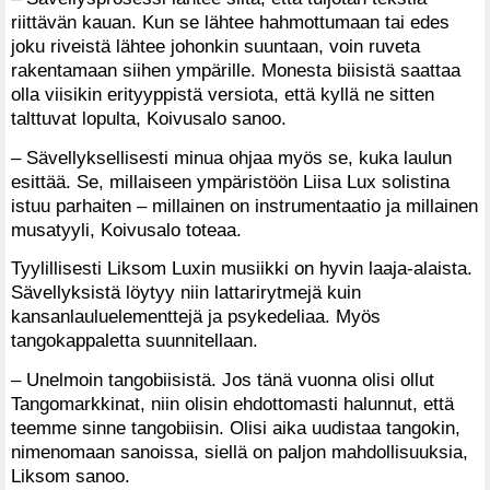
riittävän kauan. Kun se lähtee hahmottumaan tai edes
joku riveistä lähtee johonkin suuntaan, voin ruveta
rakentamaan siihen ympärille. Monesta biisistä saattaa
olla viisikin erityyppistä versiota, että kyllä ne sitten
talttuvat lopulta, Koivusalo sanoo.
– Sävellyksellisesti minua ohjaa myös se, kuka laulun
esittää. Se, millaiseen ympäristöön Liisa Lux solistina
istuu parhaiten – millainen on instrumentaatio ja millainen
musatyyli, Koivusalo toteaa.
Tyylillisesti Liksom Luxin musiikki on hyvin laaja-alaista.
Sävellyksistä löytyy niin lattarirytmejä kuin
kansanlauluelementtejä ja psykede­liaa. Myös
tangokappaletta suunnitellaan.
– Unelmoin tangobiisistä. Jos tänä vuonna olisi ollut
Tangomarkkinat, niin olisin ehdottomasti halunnut, että
teemme sinne tangobiisin. Olisi aika uudistaa tangokin,
nimenomaan sanoissa, siellä on paljon mahdollisuuksia,
Liksom sanoo.