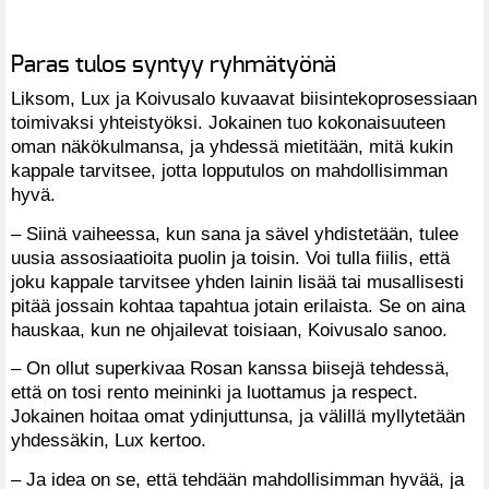
Paras tulos syntyy ryhmätyönä
Liksom, Lux ja Koivusalo kuvaavat biisintekoprosessiaan
toimivaksi yhteistyöksi. Jokainen tuo kokonaisuuteen
oman näkökulmansa, ja yhdessä mietitään, mitä kukin
kappale tarvitsee, jotta lopputulos on mahdollisimman
hyvä.
– Siinä vaiheessa, kun sana ja sävel yhdistetään, tulee
uusia assosiaatioita puolin ja toisin. Voi tulla fiilis, että
joku kappale tarvitsee yhden lainin lisää tai musallisesti
pitää jossain kohtaa tapahtua jotain erilaista. Se on aina
hauskaa, kun ne ohjailevat toisiaan, Koivusalo sanoo.
– On ollut superkivaa Rosan kanssa biisejä tehdessä,
että on tosi rento meininki ja luottamus ja respect.
Jokainen hoitaa omat ydinjuttunsa, ja välillä myllytetään
yhdessäkin, Lux kertoo.
– Ja idea on se, että tehdään mahdollisimman hyvää, ja