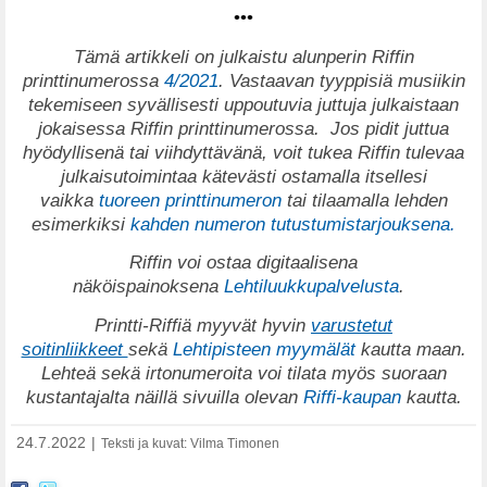
•••
T
ämä artikkeli on julkaistu alunperin Riffin
printtinumerossa
4/2021
. Vastaavan tyyppisiä musiikin
tekemiseen syvällisesti uppoutuvia juttuja julkaistaan
jokaisessa Riffin printtinumerossa.
Jos pidit juttua
hyödyllisenä tai viihdyttävänä, voit tukea Riffin tulevaa
julkaisutoimintaa kätevästi ostamalla itsellesi
vaikka
tuoreen printtinumeron
tai tilaamalla lehden
esimerkiksi
kahden numeron tutustumistarjouksena.
Riffin voi ostaa digitaalisena
näköispainoksena
Lehtiluukkupalvelusta
.
Printti-Riffiä myyvät hyvin
varustetut
soitinliikkeet
sekä
Lehtipisteen myymälät
kautta maan.
Lehteä sekä irtonumeroita voi tilata myös suoraan
kustantajalta näillä sivuilla olevan
Riffi-kaupan
kautta.
24.7.2022
|
Teksti ja kuvat: Vilma Timonen