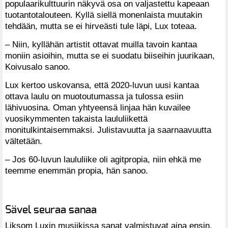
populaarikulttuurin näkyvä osa on valjastettu kapeaan
tuotantotalouteen. Kyllä siellä monenlaista muutakin
tehdään, mutta se ei hirveästi tule läpi, Lux toteaa.
– Niin, kyllähän artistit ottavat muilla tavoin kantaa
moniin asioihin, mutta se ei suodatu biiseihin juurikaan,
Koivusalo sanoo.
Lux kertoo uskovansa, että 2020-luvun uusi kantaa
ottava laulu on muotoutumassa ja tulossa esiin
lähivuosina. Oman yhtyeensä linjaa hän kuvailee
vuosikymmenten takaista laululiikettä
monitulkintaisemmaksi. Julistavuutta ja saarnaavuutta
vältetään.
– Jos 60-luvun laululiike oli agitpropia, niin ehkä me
teemme enemmän propia, hän sanoo.
Sävel seuraa sanaa
Liksom Luxin musiikissa sanat valmistuvat aina ensin,