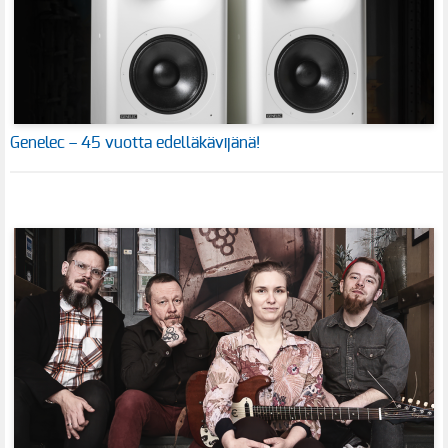
Genelec – 45 vuotta edelläkävijänä!