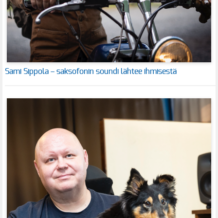
Sami Sippola – saksofonin soundi lähtee ihmisestä