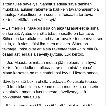
sitten tulee sävellys. Sanoitus edellä säveltäminen
muokkaa laulujen rakenteita kaikkein tavanomaisimpia
muotoja kokeellisempiin suuntiin. Toisaalta tarttuvia
kertosäkeitäkään ei väheksytä.
– Esimerkiksi Maa-biisissä on aika tasasäkeet ja siinä
on kertsit. Ajatus on, että tekstin sisältö on kantava.
Siihen on tarkoituksella tehty tarttuva kertosäe myös sen
takia, että viesti jäisi ihmisten mieleen. Sitten on
tekstejä, jotka ovat erilaisia rakenteeltaan – voi olla D-
osaan asti erilaisia sävellysjuttuja, Lux kertoo.
– Jos Maasta ei mitään muuta jää mieleen, niin hyvä
kertsi: ”maa kulkee kulkuaan, se ei ihmistä kaipaa”.
Maan kertosäe on mielestäni tosi hyvä, Liksom sanoo.
Sävellyksistä Luxin ohella vastaava Koivusalo toteaa,
että kun tekstillinen rakenne ohjaa musiikkia, on usein
keksittävä omasta luontaisesta sävellystyylistä
poikkeavia ratkaisuja.
– Sävellysprosessi lähtee siitä, että tuijotan tekstiä