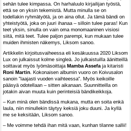
sehän tulee kimpassa. On harhaluulo kirjailijan työstä,
että se on yksin tekemistä. Mutta minulla se on
todellakin ryhmätyötä, ja on aina ollut. Ja tämä bändi on
yhteistyötä, joka on juuri ihanaa – silloin tulee paras! Kun
teet yksin, sinulla on vain oma monomaaninen visiosi
siitä, mitä teet. Tulee paljon parempi, kun mukaan tulee
muiden ihmisten näkemys, Liksom sanoo.
Artikkelin kirjoitusvaiheessa eli kesäkuussa 2020 Liksom
Lux on julkaissut kolme singleä. Jo julkaistuilla äänitteillä
soittavat myös lyömäsoittaja
Mamba Assefa
ja kitaristi
Roni Martin
. Kokonaisen albumin vuoro on Koivusalon
sanoin ”laajasti vuoden vaihteessa”. Myös keikoille
pääsyä odotellaan – sitten aikanaan. Suunnitteilla on
jotakin aivan muuta kuin perinteisiä bändikeikkoja.
– Kun minä olen bändissä mukana, mutta en soita enkä
laula, niin minullekin täytyy keksiä joku duuni. Ja kyllä
me se keksitään, Liksom sanoo.
– Me voimme tehdä ihan mitä vaan, kunhan tilanne sallii!