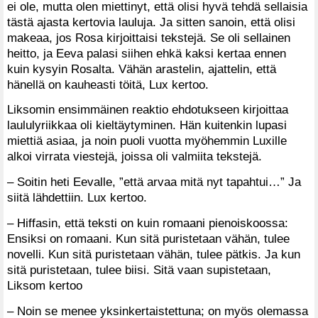
ei ole, mutta olen miettinyt, että olisi hyvä tehdä sellaisia
tästä ajasta kertovia lauluja. Ja sitten sanoin, että olisi
makeaa, jos Rosa kirjoittaisi tekstejä. Se oli sellainen
heitto, ja Eeva palasi siihen ehkä kaksi kertaa ennen
kuin kysyin Rosalta. Vähän arastelin, ajattelin, että
hänellä on kauheasti töitä, Lux kertoo.
Liksomin ensimmäinen reaktio ehdotukseen kirjoittaa
laululyriikkaa oli kieltäytyminen. Hän kuitenkin lupasi
miettiä asiaa, ja noin puoli vuotta myöhemmin Luxille
alkoi virrata viestejä, joissa oli valmiita tekstejä.
– Soitin heti Eevalle, ”että arvaa mitä nyt tapahtui…” Ja
siitä lähdettiin. Lux kertoo.
– Hiffasin, että teksti on kuin romaani pienoiskoossa:
Ensiksi on romaani. Kun sitä puristetaan vähän, tulee
novelli. Kun sitä puristetaan vähän, tulee pätkis. Ja kun
sitä puristetaan, tulee biisi. Sitä vaan supistetaan,
Liksom kertoo
– Noin se menee yksinkertaistettuna; on myös olemassa