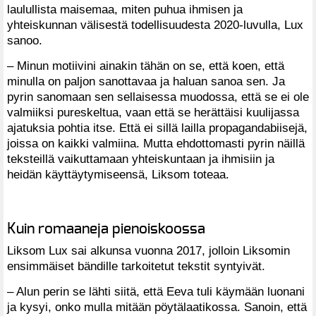
laulullista maisemaa, miten puhua ihmisen ja
yhteiskunnan välisestä todellisuudesta 2020-luvulla, Lux
sanoo.
– Minun motiivini ainakin tähän on se, että koen, että
minulla on paljon sanottavaa ja haluan sanoa sen. Ja
pyrin sanomaan sen sellaisessa muodossa, että se ei ole
valmiiksi pureskeltua, vaan että se herättäisi kuulijassa
ajatuksia pohtia itse. Että ei sillä lailla propagandabiisejä,
joissa on kaikki valmiina. Mutta ehdottomasti pyrin näillä
teksteillä vaikuttamaan yhteiskuntaan ja ihmisiin ja
heidän käyttäytymiseensä, Liksom toteaa.
Kuin romaaneja pienoiskoossa
Liksom Lux sai alkunsa vuonna 2017, jolloin Liksomin
ensimmäiset bändille tarkoitetut tekstit syntyivät.
– Alun perin se lähti siitä, että Eeva tuli käymään luonani
ja kysyi, onko mulla mitään pöytälaatikossa. Sanoin, että