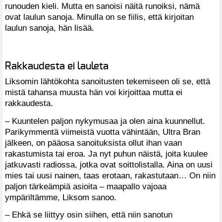
runouden kieli. Mutta en sanoisi näitä runoiksi, nämä
ovat laulun sanoja. Minulla on se fiilis, että kirjoitan
laulun sanoja, hän lisää.
Rakkaudesta ei lauleta
Liksomin lähtökohta sanoitusten tekemiseen oli se, että
mistä tahansa muusta hän voi kirjoittaa mutta ei
rakkaudesta.
– Kuuntelen paljon nykymusaa ja olen aina kuunnellut.
Parikymmentä viimeistä vuotta vähintään, Ultra Bran
jälkeen, on pääosa sanoituksista ollut ihan vaan
rakastumista tai eroa. Ja nyt puhun näistä, joita kuulee
jatkuvasti radiossa, jotka ovat soittolistalla. Aina on uusi
mies tai uusi nainen, taas erotaan, rakastutaan… On niin
paljon tärkeämpiä asioita – maapallo vajoaa
ympäriltämme, Liksom sanoo.
– Ehkä se liittyy osin siihen, että niin sanotun