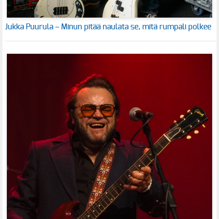
Jukka Puurula – Minun pitää naulata se, mitä rumpali polkee