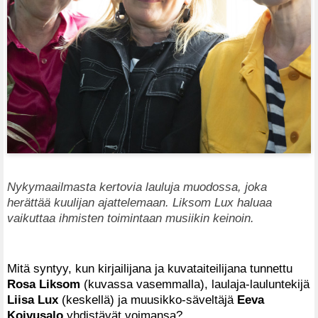
Nykymaailmasta kertovia lauluja muodossa, joka
herättää kuulijan ajattelemaan. Liksom Lux haluaa
vaikuttaa ihmisten toimintaan musiikin keinoin.
Mitä syntyy, kun kirjailijana ja kuvataiteilijana tunnettu
Rosa Liksom
(kuvassa vasemmalla), laulaja-lauluntekijä
Liisa Lux
(keskellä) ja muusikko-säveltäjä
Eeva
Koivusalo
yhdistävät voimansa?