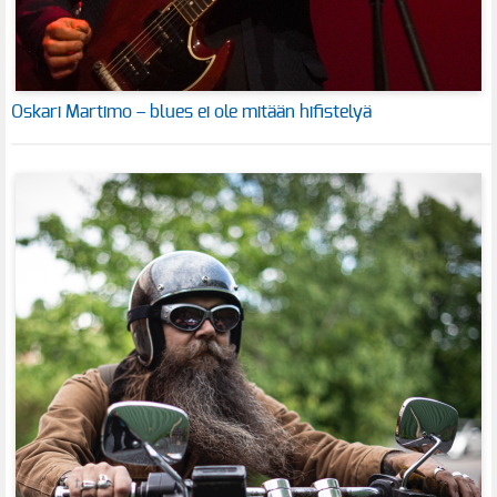
Oskari Martimo – blues ei ole mitään hifistelyä