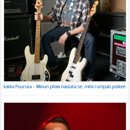
Jukka Puurula – Minun pitää naulata se, mitä rumpali polkee