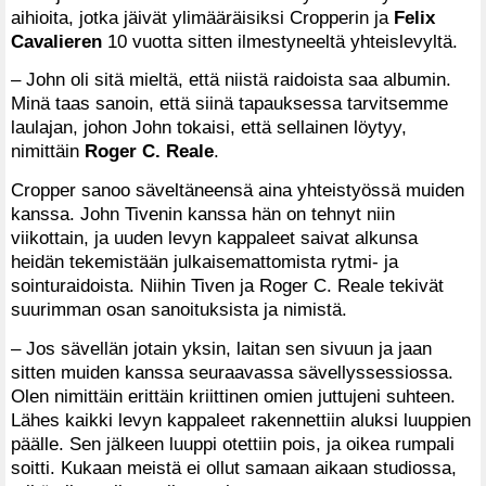
aihioita, jotka jäivät ylimääräisiksi Cropperin ja
Felix
Cavalieren
10 vuotta sitten ilmestyneeltä yhteislevyltä.
– John oli sitä mieltä, että niistä raidoista saa albumin.
Minä taas sanoin, että siinä tapauksessa tarvitsemme
laulajan, johon John tokaisi, että sellainen löytyy,
nimittäin
Roger C. Reale
.
Cropper sanoo säveltäneensä aina yhteistyössä muiden
kanssa. John Tivenin kanssa hän on tehnyt niin
viikottain, ja uuden levyn kappaleet saivat alkunsa
heidän tekemistään julkaisemattomista rytmi- ja
sointuraidoista. Niihin Tiven ja Roger C. Reale tekivät
suurimman osan sanoituksista ja nimistä.
– Jos sävellän jotain yksin, laitan sen sivuun ja jaan
sitten muiden kanssa seuraavassa sävellyssessiossa.
Olen nimittäin erittäin kriittinen omien juttujeni suhteen.
Lähes kaikki levyn kappaleet rakennettiin aluksi luuppien
päälle. Sen jälkeen luuppi otettiin pois, ja oikea rumpali
soitti. Kukaan meistä ei ollut samaan aikaan studiossa,