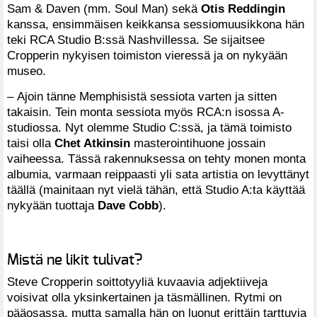
Sam & Daven (mm. Soul Man) sekä
Otis Reddingin
kanssa, ensimmäisen keikkansa sessiomuusikkona hän
teki RCA Studio B:ssä Nashvillessa. Se sijaitsee
Cropperin nykyisen toimiston vieressä ja on nykyään
museo.
– Ajoin tänne Memphisistä sessiota varten ja sitten
takaisin. Tein monta sessiota myös RCA:n isossa A-
studiossa. Nyt olemme Studio C:ssä, ja tämä toimisto
taisi olla
Chet Atkinsin
masterointihuone jossain
vaiheessa. Tässä rakennuksessa on tehty monen monta
albumia, varmaan reippaasti yli sata artistia on levyttänyt
täällä (mainitaan nyt vielä tähän, että Studio A:ta käyttää
nykyään tuottaja
Dave Cobb
).
Mistä ne likit tulivat?
Steve Cropperin soittotyyliä kuvaavia adjektiiveja
voisivat olla yksinkertainen ja täsmällinen. Rytmi on
pääosassa, mutta samalla hän on luonut erittäin tarttuvia