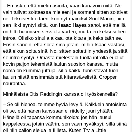
– En usko, että mietin asioita, vaan kanavoin niitä. Ne
vain tulivat soittaessa mieleeni ja sormeni sitten soittivat
ne. Teknisesti ottaen, kun nyt mainitsit Soul Manin, niin
sen likki syntyi siitä, kun
Isaac Hayes
sanoi, että meillä
on hitti huomisen sessiota varten, mutta en keksi siihen
introa. Olisiko sinulla aikaa, ota kitara ja keksitään se.
Ensin sanoin, että soita sinä jotain, mihin Isaac vastasi,
että eikun soita sinä. No, sitten soitettiin yhdessä ja siitä
se intro syntyi. Omasta mielestäni tuolla introlla ei ollut
kovin paljon tekemistä laulun suosion kanssa, mutta
nämä on kummia juttuja, sillä kaikki tunnistavat tuon
laulun niistä ensimmäisistä kitarasävelistä, Cropper
naurahtaa.
Minkälaista Otis Reddingin kanssa oli työskennellä?
– Se oli hienoa, teimme hyviä levyjä. Kaikkein antoisinta
oli se, että hänen kanssaan ei riidelty juuri yhtään.
Hänellä oli tapansa kommunikoida: jos hän lausui
kappaleessa jotain väärin, sen vaan hyväksyi, sillä siinä
oli niin paljon sielua ja fiilistä. Kuten Try a Little