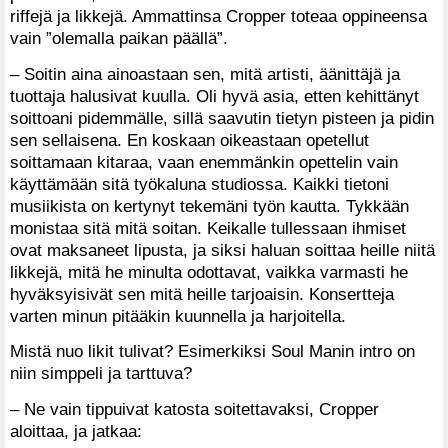
riffejä ja likkejä. Ammattinsa Cropper toteaa oppineensa
vain ”olemalla paikan päällä”.
– Soitin aina ainoastaan sen, mitä artisti, äänittäjä ja
tuottaja halusivat kuulla. Oli hyvä asia, etten kehittänyt
soittoani pidemmälle, sillä saavutin tietyn pisteen ja pidin
sen sellaisena. En koskaan oikeastaan opetellut
soittamaan kitaraa, vaan enemmänkin opettelin vain
käyttämään sitä työkaluna studiossa. Kaikki tietoni
musiikista on kertynyt tekemäni työn kautta. Tykkään
monistaa sitä mitä soitan. Keikalle tullessaan ihmiset
ovat maksaneet lipusta, ja siksi haluan soittaa heille niitä
likkejä, mitä he minulta odottavat, vaikka varmasti he
hyväksyisivät sen mitä heille tarjoaisin. Konsertteja
varten minun pitääkin kuunnella ja harjoitella.
Mistä nuo likit tulivat? Esimerkiksi Soul Manin intro on
niin simppeli ja tarttuva?
– Ne vain tippuivat katosta soitettavaksi, Cropper
aloittaa, ja jatkaa: