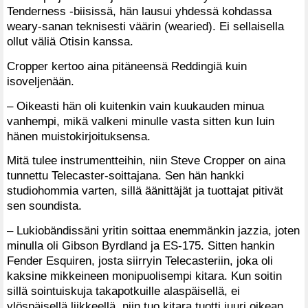
Tenderness -biisissä, hän lausui yhdessä kohdassa
weary-sanan teknisesti väärin (wearied). Ei sellaisella
ollut väliä Otisin kanssa.
Cropper kertoo aina pitäneensä Reddingiä kuin
isoveljenään.
– Oikeasti hän oli kuitenkin vain kuukauden minua
vanhempi, mikä valkeni minulle vasta sitten kun luin
hänen muistokirjoituksensa.
Mitä tulee instrumentteihin, niin Steve Cropper on aina
tunnettu Telecaster-soittajana. Sen hän hankki
studiohommia varten, sillä äänittäjät ja tuottajat pitivät
sen soundista.
– Lukiobändissäni yritin soittaa enemmänkin jazzia, joten
minulla oli Gibson Byrdland ja ES-175. Sitten hankin
Fender Esquiren, josta siirryin Telecasteriin, joka oli
kaksine mikkeineen monipuolisempi kitara. Kun soitin
sillä sointuiskuja takapotkuille alaspäisellä, ei
ylöspäisellä liikkeellä, niin tuo kitara tuotti juuri oikean