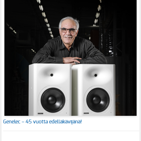
Genelec – 45 vuotta edelläkävijänä!