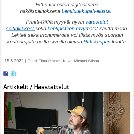
Riffin voi ostaa digitaalisena
näköispainoksena
Lehtiluukkupalvelusta
.
Printti-Riffiä myyvät hyvin
varustetut
soitinliikkeet
sekä
Lehtipisteen myymälät
kautta maan.
Lehteä sekä irtonumeroita voi tilata myös suoraan
kustantajalta näillä sivuilla olevan
Riffi-kaupan
kautta.
15.5.2022
|
Teksti: Timo Östman | Kuvat: Michael Wilson
Artikkelit / Haastattelut