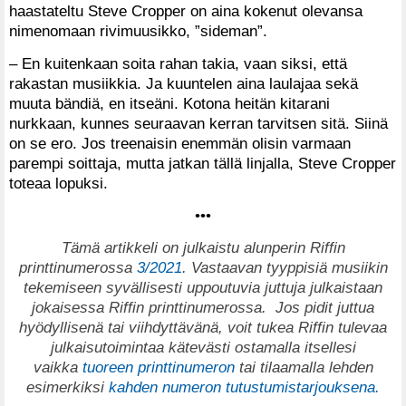
haastateltu Steve Cropper on aina kokenut olevansa
nimenomaan rivimuusikko, ”sideman”.
– En kuitenkaan soita rahan takia, vaan siksi, että
rakastan musiikkia. Ja kuuntelen aina laulajaa sekä
muuta bändiä, en itseäni. Kotona heitän kitarani
nurkkaan, kunnes seuraavan kerran tarvitsen sitä. Siinä
on se ero. Jos treenaisin enemmän olisin varmaan
parempi soittaja, mutta jatkan tällä linjalla, Steve Cropper
toteaa lopuksi.
•••
T
ämä artikkeli on julkaistu alunperin Riffin
printtinumerossa
3/2021
. Vastaavan tyyppisiä musiikin
tekemiseen syvällisesti uppoutuvia juttuja julkaistaan
jokaisessa Riffin printtinumerossa.
Jos pidit juttua
hyödyllisenä tai viihdyttävänä, voit tukea Riffin tulevaa
julkaisutoimintaa kätevästi ostamalla itsellesi
vaikka
tuoreen printtinumeron
tai tilaamalla lehden
esimerkiksi
kahden numeron tutustumistarjouksena.