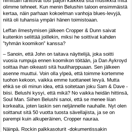
nimittäin fanittivat tosi paljon kaikkea sitä musiikkia mitä
olimme tehneet. Kun menin Belushin taloon ensimmäistä
kertaa, näin parhaan kokoelman vanhoja blues-levyjä,
niitä oli tuhansia ympäri hänen toimistoaan.
Leffan ilmestymisen jälkeen Cropper & Dunn saivat
kuitenkin selittää joillekin, miksi he soittivat kahden
”tyhmän koomikon” kanssa?
– Sanoin, että John on taitava näyttelijä, joka soitti
vuosia rumpuja ennen koomikon töitään, ja Dan Aykroyd
soittaa ihan oikeasti sitä huuliharppuaan. Sen jälkeen
asenne muuttui. Voin olla ylpeä, että toimme kortemme
tuohon kekoon, vaikka emme tuottaneet levyä. Mutta
ehkä se oli minun idea, että soitetaan joku Sam & Dave -
biisi. Belushi kysyi, että mikä? No vaikka heidän hittinsä,
Soul Man. Siihen Belushi sanoi, että se menee liian
korkealta, joten laskin sen neljännelle nauhalle. Nyt olen
soittanut sitä 50 vuotta tuosta sävellajista, ja se on
parempi kuin alkuperäinen, Cropper nauraa.
Näinpä. Rockin palkkasoturit -dokumentissakin