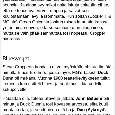
soundin. Ja ainoa syy miksi noita iskuja soitettiin oli se,
että ne tehostivat virvelirumpua ja saivat sen
kuulostamaan levyllä isommalta. Kun soitan (Booker T &
MG’sin) Green Onionsia jonkun toisen kitaristin kanssa,
yritän aina neuvoa, että se sointuisku on alaspäinen,
mutta se vain pitää sammuttaa tosi nopeasti, Cropper
naurahtaa.
Bluesveljet
Steve Cropperin kohdalla ei voi myöskään ohittaa ilmiötä
nimeltä Blues Brothers, jossa myös MG’s-basisti
Duck
Dunn
oli mukana. Vuonna 1980 teatterilevitykseen tullut
komedia kun esitteli blues- ja soul-musiikkia uudelle
sukupolvelle.
– Saattaa olla, toteaa Steve ja jatkaa:
John Belushi
piti
minua ja Duck Dunnia tosi kovassa arvossa, siitä kuuli
monta kertaa, ja se oli hienoa. John ja
Dan
(
Aykroyd
)