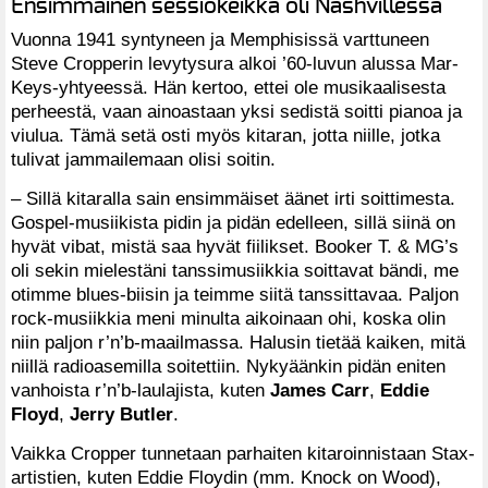
Ensimmäinen sessiokeikka oli Nashvillessa
Vuonna 1941 syntyneen ja Memphisissä varttuneen
Steve Cropperin levytysura alkoi ’60-luvun alussa Mar-
Keys-yhtyeessä. Hän kertoo, ettei ole musikaalisesta
perheestä, vaan ainoastaan yksi sedistä soitti pianoa ja
viulua. Tämä setä osti myös kitaran, jotta niille, jotka
tulivat jammailemaan olisi soitin.
– Sillä kitaralla sain ensimmäiset äänet irti soittimesta.
Gospel-musiikista pidin ja pidän edelleen, sillä siinä on
hyvät vibat, mistä saa hyvät fiilikset. Booker T. & MG’s
oli sekin mielestäni tanssimusiikkia soittavat bändi, me
otimme blues-biisin ja teimme siitä tanssittavaa. Paljon
rock-musiikkia meni minulta aikoinaan ohi, koska olin
niin paljon r’n’b-maailmassa. Halusin tietää kaiken, mitä
niillä radioasemilla soitettiin. Nykyäänkin pidän eniten
vanhoista r’n’b-laulajista, kuten
James Carr
,
Eddie
Floyd
,
Jerry Butler
.
Vaikka Cropper tunnetaan parhaiten kitaroinnistaan Stax-
artistien, kuten Eddie Floydin (mm. Knock on Wood),