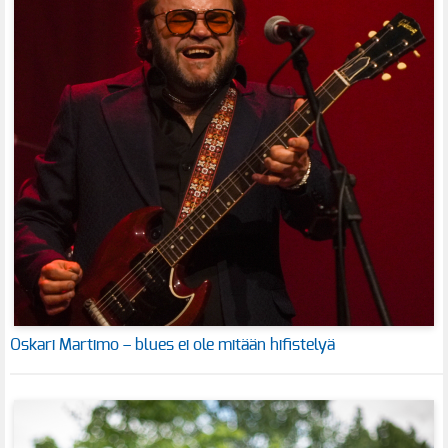
Oskari Martimo – blues ei ole mitään hifistelyä