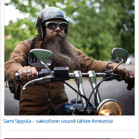
Sami Sippola – saksofonin soundi lähtee ihmisestä