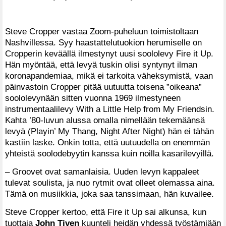
Steve Cropper vastaa Zoom-puheluun toimistoltaan
Nashvillessa. Syy haastattelutuokion herumiselle on
Cropperin keväällä ilmestynyt uusi soololevy Fire it Up.
Hän myöntää, että levyä tuskin olisi syntynyt ilman
koronapandemiaa, mikä ei tarkoita väheksymistä, vaan
päinvastoin Cropper pitää uutuutta toisena ”oikeana”
soololevynään sitten vuonna 1969 ilmestyneen
instrumentaalilevy With a Little Help from My Friendsin.
Kahta ’80-luvun alussa omalla nimellään tekemäänsä
levyä (Playin’ My Thang, Night After Night) hän ei tähän
kastiin laske. Onkin totta, että uutuudella on enemmän
yhteistä soolodebyytin kanssa kuin noilla kasarilevyillä.
– Groovet ovat samanlaisia. Uuden levyn kappaleet
tulevat soulista, ja nuo rytmit ovat olleet olemassa aina.
Tämä on musiikkia, joka saa tanssimaan, hän kuvailee.
Steve Cropper kertoo, että Fire it Up sai alkunsa, kun
tuottaja
John Tiven
kuunteli heidän yhdessä työstämiään