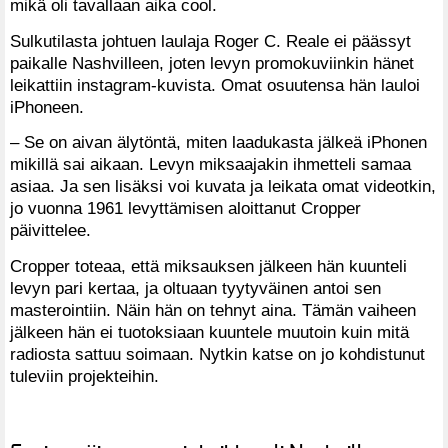
mikä oli tavallaan aika cool.
Sulkutilasta johtuen laulaja Roger C. Reale ei päässyt
paikalle Nashvilleen, joten levyn promokuviinkin hänet
leikattiin instagram-kuvista. Omat osuutensa hän lauloi
iPhoneen.
– Se on aivan älytöntä, miten laadukasta jälkeä iPhonen
mikillä sai aikaan. Levyn miksaajakin ihmetteli samaa
asiaa. Ja sen lisäksi voi kuvata ja leikata omat videotkin,
jo vuonna 1961 levyttämisen aloittanut Cropper
päivittelee.
Cropper toteaa, että miksauksen jälkeen hän kuunteli
levyn pari kertaa, ja oltuaan tyytyväinen antoi sen
masterointiin. Näin hän on tehnyt aina. Tämän vaiheen
jälkeen hän ei tuotoksiaan kuuntele muutoin kuin mitä
radiosta sattuu soimaan. Nytkin katse on jo kohdistunut
tuleviin projekteihin.