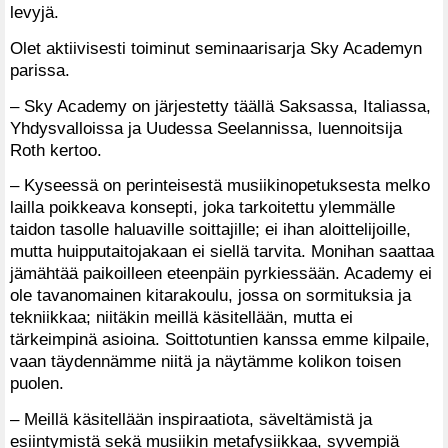
levyjä.
Olet aktiivisesti toiminut seminaarisarja Sky Academyn
parissa.
– Sky Academy on järjestetty täällä Saksassa, Italiassa,
Yhdysvalloissa ja Uudessa Seelannissa, luennoitsija
Roth kertoo.
– Kyseessä on perinteisestä musiikinopetuksesta melko
lailla poikkeava konsepti, joka tarkoitettu ylemmälle
taidon tasolle haluaville soittajille; ei ihan aloittelijoille,
mutta huipputaitojakaan ei siellä tarvita. Monihan saattaa
jämähtää paikoilleen eteenpäin pyrkiessään. Academy ei
ole tavanomainen kitarakoulu, jossa on sormituksia ja
tekniikkaa; niitäkin meillä käsitellään, mutta ei
tärkeimpinä asioina. Soittotuntien kanssa emme kilpaile,
vaan täydennämme niitä ja näytämme kolikon toisen
puolen.
– Meillä käsitellään inspiraatiota, säveltämistä ja
esiintymistä sekä musiikin metafysiikkaa, syvempiä