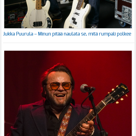
Jukka Puurula – Minun pitää naulata se, mitä rumpali polkee