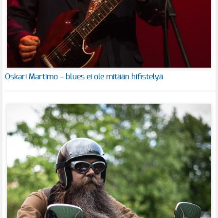
Oskari Martimo – blues ei ole mitään hifistelyä