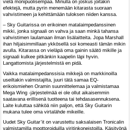
vielä monipuolisempaa. Minulla on joskus joitakin
efektejä, mutta pyrin menemään kitarasta suoraan
vahvistimeen ja kehittämään tuloksen niiden kanssa.
– Sky Guitarissa on erikoinen matalaimpedanssinen
mikki, jonka signaali on vahva ja saan minkä tahansa
vahvistimen laulamaan ilman lisälaitteita. Jopa Marshall
ihan hiljaisimmillaan ykkösellä soi komeasti tämän mikin
avulla. Kitarassa on vieläpä oma gainin säätö mikille ja
signaali kulkee pitkänkin kaapelin läpi hyvin.
Langattomista järjestelmistä en pidä.
Vaikka matalaimpedanssisia mikkejä on markkinoilla
useiltakin valmistajilta, juuri tätä samaa EQ-
erikoismiehen Oramin suunnittelemaa ja valmistamaa
Mega Wing -järjestelmää ei ole ollut aikaisemmin
saatavana erillisenä tuotteena tai tehdasasennuksena.
Laite kuluttaa sähköä niin paljon, että Sky Guitarin
mukana tulee oma virtalähde mikeille.
Uudet Sky Guitar’it on varustettu saksalaisen Tronicalin
valmistamilla moottoroiduilla viritinkoneistoilla. Käsityönä