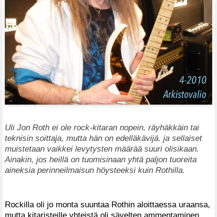
Uli Jon Roth ei ole rock-kitaran nopein, räyhäkkäin tai
teknisin soittaja, mutta hän on edelläkävijä. ja sellaiset
muistetaan vaikkei levytysten määrää suuri olisikaan.
Ainakin, jos heillä on tuomisinaan yhtä paljon tuoreita
aineksia perinneilmaisun höysteeksi kuin Rothilla.
Rockilla oli jo monta suuntaa Rothin aloittaessa uraansa,
mutta kitaristeille yhteistä oli sävelten ammentaminen