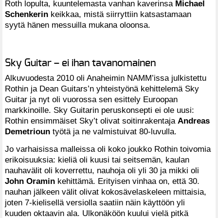
Roth lopulta, kuuntelemasta vanhan kaverinsa
Michael
Schenkerin
keikkaa, mistä siirryttiin katsastamaan
syytä hänen messuilla mukana oloonsa.
Sky Guitar – ei ihan tavanomainen
Alkuvuodesta 2010 oli Anaheimin NAMM’issa julkistettu
Rothin ja Dean Guitars’n yhteistyönä kehittelemä Sky
Guitar ja nyt oli vuorossa sen esittely Euroopan
markkinoille. Sky Guitarin peruskonsepti ei ole uusi:
Rothin ensimmäiset Sky’t olivat soitinrakentaja
Andreas
Demetrioun
työtä ja ne valmistuivat 80-luvulla.
Jo varhaisissa malleissa oli koko joukko Rothin toivomia
erikoisuuksia: kieliä oli kuusi tai seitsemän, kaulan
nauhavälit oli koverrettu, nauhoja oli yli 30 ja mikki oli
John Oramin
kehittämä. Erityisen vinhaa on, että 30.
nauhan jälkeen välit olivat kokosävelaskeleen mittaisia,
joten 7-kielisellä versiolla saatiin näin käyttöön yli
kuuden oktaavin ala. Ulkonäköön kuului vielä pitkä