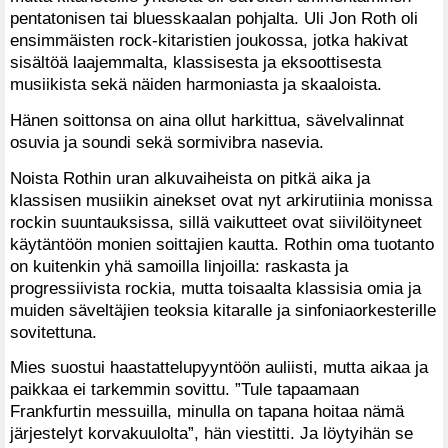
pentatonisen tai bluesskaalan pohjalta. Uli Jon Roth oli
ensimmäisten rock-kitaristien joukossa, jotka hakivat
sisältöä laajemmalta, klassisesta ja eksoottisesta
musiikista sekä näiden harmoniasta ja skaaloista.
Hänen soittonsa on aina ollut harkittua, sävelvalinnat
osuvia ja soundi sekä sormivibra nasevia.
Noista Rothin uran alkuvaiheista on pitkä aika ja
klassisen musiikin ainekset ovat nyt arkirutiinia monissa
rockin suuntauksissa, sillä vaikutteet ovat siivilöityneet
käytäntöön monien soittajien kautta. Rothin oma tuotanto
on kuitenkin yhä samoilla linjoilla: raskasta ja
progressiivista rockia, mutta toisaalta klassisia omia ja
muiden säveltäjien teoksia kitaralle ja sinfoniaorkesterille
sovitettuna.
Mies suostui haastattelupyyntöön auliisti, mutta aikaa ja
paikkaa ei tarkemmin sovittu. ”Tule tapaamaan
Frankfurtin messuilla, minulla on tapana hoitaa nämä
järjestelyt korvakuulolta”, hän viestitti. Ja löytyihän se