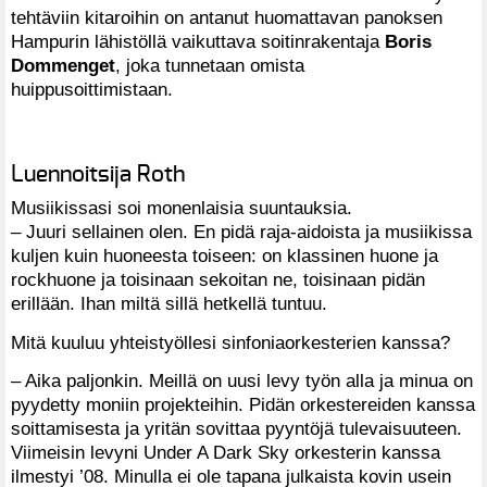
tehtäviin kitaroihin on antanut huomattavan panoksen
Hampurin lähistöllä vaikuttava soitinrakentaja
Boris
Dommenget
, joka tunnetaan omista
huippusoittimistaan.
Luennoitsija Roth
Musiikissasi soi monenlaisia suuntauksia.
– Juuri sellainen olen. En pidä raja-aidoista ja musiikissa
kuljen kuin huoneesta toiseen: on klassinen huone ja
rockhuone ja toisinaan sekoitan ne, toisinaan pidän
erillään. Ihan miltä sillä hetkellä tuntuu.
Mitä kuuluu yhteistyöllesi sinfoniaorkesterien kanssa?
– Aika paljonkin. Meillä on uusi levy työn alla ja minua on
pyydetty moniin projekteihin. Pidän orkestereiden kanssa
soittamisesta ja yritän sovittaa pyyntöjä tulevaisuuteen.
Viimeisin levyni Under A Dark Sky orkesterin kanssa
ilmestyi ’08. Minulla ei ole tapana julkaista kovin usein