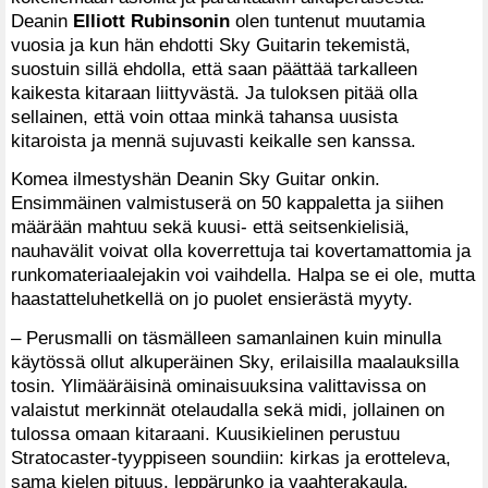
Deanin
Elliott Rubinsonin
olen tuntenut muutamia
vuosia ja kun hän ehdotti Sky Guitarin tekemistä,
suostuin sillä ehdolla, että saan päättää tarkalleen
kaikesta kitaraan liittyvästä. Ja tuloksen pitää olla
sellainen, että voin ottaa minkä tahansa uusista
kitaroista ja mennä sujuvasti keikalle sen kanssa.
Komea ilmestyshän Deanin Sky Guitar onkin.
Ensimmäinen valmistuserä on 50 kappaletta ja siihen
määrään mahtuu sekä kuusi- että seitsenkielisiä,
nauhavälit voivat olla koverrettuja tai kovertamattomia ja
runkomateriaalejakin voi vaihdella. Halpa se ei ole, mutta
haastatteluhetkellä on jo puolet ensierästä myyty.
– Perusmalli on täsmälleen samanlainen kuin minulla
käytössä ollut alkuperäinen Sky, erilaisilla maalauksilla
tosin. Ylimääräisinä ominaisuuksina valittavissa on
valaistut merkinnät otelaudalla sekä midi, jollainen on
tulossa omaan kitaraani. Kuusikielinen perustuu
Stratocaster-tyyppiseen soundiin: kirkas ja erotteleva,
sama kielen pituus, leppärunko ja vaahterakaula.