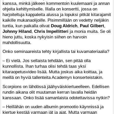
kanssa, minkä jälkeen kommentoin kuulemaani ja annan
ohjeita kehittymiselle. Illalla on konsertti, jossa on
harjoiteltuja kappaleita alussa ja lopuksi pitkät kitarajamit
kaikille mukanaolijoille. Pisimmillään on vedetty neljäkin
tuntia, kun paikalla olivat
Doug Aldrich
,
Paul Gilbert
,
Johnny Hiland
,
Chris Impellitteri
ja monia muita. Se oli
hieno juttu, koska nykyisin siihen on harvoin
mahdollisuutta.
Onko seminaareista tehty kirjallista tai kuvamateriaalia?
– Ei vielä. Jos sellaista tehdään, sen pitää olla
kunnollista. Ihan turhaa olisi tehdä taas yksi
kitaraopetusvideo lisää. Mutta joskus aika koittaa, ja
meillä on hyviä tallenteita Academyn konserteistakin.
Scorpions on lähdössä jäähyväiskiertueelleen. Edellisen
rundin aikana olit muutaman kerran lavalla heidän
kanssaan. Onko lisää samanlaista odotettavissa nytkin?
– Heillähän on uuden albumin promootio käynnissä ja
kiertue kestää varmaan iät ja ajat. Mutta varmaan