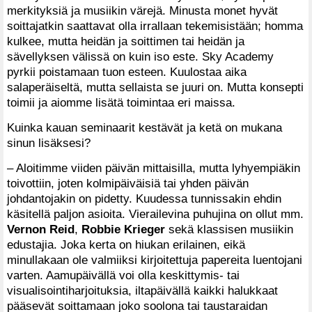
merkityksiä ja musiikin värejä. Minusta monet hyvät
soittajatkin saattavat olla irrallaan tekemisistään; homma
kulkee, mutta heidän ja soittimen tai heidän ja
sävellyksen välissä on kuin iso este. Sky Academy
pyrkii poistamaan tuon esteen. Kuulostaa aika
salaperäiseltä, mutta sellaista se juuri on. Mutta konsepti
toimii ja aiomme lisätä toimintaa eri maissa.
Kuinka kauan seminaarit kestävät ja ketä on mukana
sinun lisäksesi?
– Aloitimme viiden päivän mittaisilla, mutta lyhyempiäkin
toivottiin, joten kolmipäiväisiä tai yhden päivän
johdantojakin on pidetty. Kuudessa tunnissakin ehdin
käsitellä paljon asioita. Vierailevina puhujina on ollut mm.
Vernon Reid
,
Robbie Krieger
sekä klassisen musiikin
edustajia. Joka kerta on hiukan erilainen, eikä
minullakaan ole valmiiksi kirjoitettuja papereita luentojani
varten. Aamupäivällä voi olla keskittymis- tai
visualisointiharjoituksia, iltapäivällä kaikki halukkaat
pääsevät soittamaan joko soolona tai taustaraidan