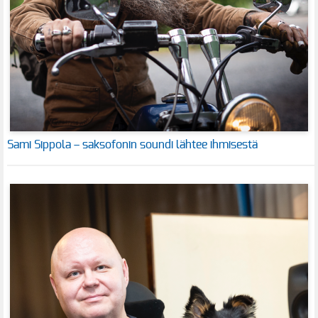
Sami Sippola – saksofonin soundi lähtee ihmisestä