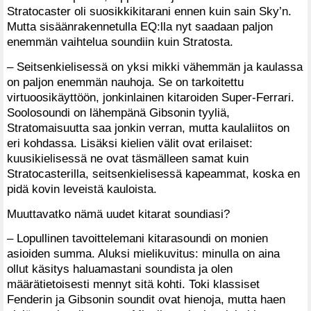
Stratocaster oli suosikkikitarani ennen kuin sain Sky’n.
Mutta sisäänrakennetulla EQ:lla nyt saadaan paljon
enemmän vaihtelua soundiin kuin Stratosta.
– Seitsenkielisessä on yksi mikki vähemmän ja kaulassa
on paljon enemmän nauhoja. Se on tarkoitettu
virtuoosikäyttöön, jonkinlainen kitaroiden Super-Ferrari.
Soolosoundi on lähempänä Gibsonin tyyliä,
Stratomaisuutta saa jonkin verran, mutta kaulaliitos on
eri kohdassa. Lisäksi kielien välit ovat erilaiset:
kuusikielisessä ne ovat täsmälleen samat kuin
Stratocasterilla, seitsenkielisessä kapeammat, koska en
pidä kovin leveistä kauloista.
Muuttavatko nämä uudet kitarat soundiasi?
– Lopullinen tavoittelemani kitarasoundi on monien
asioiden summa. Aluksi mielikuvitus: minulla on aina
ollut käsitys haluamastani soundista ja olen
määrätietoisesti mennyt sitä kohti. Toki klassiset
Fenderin ja Gibsonin soundit ovat hienoja, mutta haen