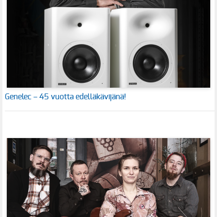
Genelec – 45 vuotta edelläkävijänä!