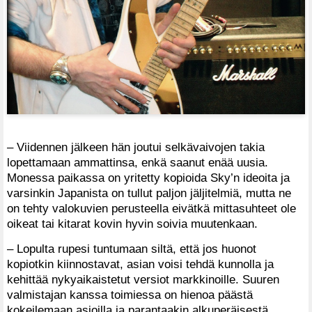
– Viidennen jälkeen hän joutui selkävaivojen takia
lopettamaan ammattinsa, enkä saanut enää uusia.
Monessa paikassa on yritetty kopioida Sky’n ideoita ja
varsinkin Japanista on tullut paljon jäljitelmiä, mutta ne
on tehty valokuvien perusteella eivätkä mittasuhteet ole
oikeat tai kitarat kovin hyvin soivia muutenkaan.
– Lopulta rupesi tuntumaan siltä, että jos huonot
kopiotkin kiinnostavat, asian voisi tehdä kunnolla ja
kehittää nykyaikaistetut versiot markkinoille. Suuren
valmistajan kanssa toimiessa on hienoa päästä
kokeilemaan asioilla ja parantaakin alkuperäisestä.