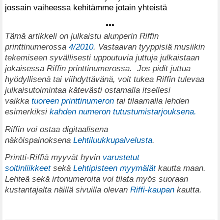
jossain vaiheessa kehitämme jotain yhteistä
•••
T
ämä artikkeli on julkaistu alunperin Riffin
printtinumerossa
4/2010
. Vastaavan tyyppisiä musiikin
tekemiseen syvällisesti uppoutuvia juttuja julkaistaan
jokaisessa Riffin printtinumerossa.
Jos pidit juttua
hyödyllisenä tai viihdyttävänä, voit tukea Riffin tulevaa
julkaisutoimintaa kätevästi ostamalla itsellesi
vaikka
tuoreen printtinumeron
tai tilaamalla lehden
esimerkiksi
kahden numeron tutustumistarjouksena.
Riffin voi ostaa digitaalisena
näköispainoksena
Lehtiluukkupalvelusta
.
Printti-Riffiä myyvät hyvin
varustetut
soitinliikkeet
sekä
Lehtipisteen myymälät
kautta maan.
Lehteä sekä irtonumeroita voi tilata myös suoraan
kustantajalta näillä sivuilla olevan
Riffi-kaupan
kautta.