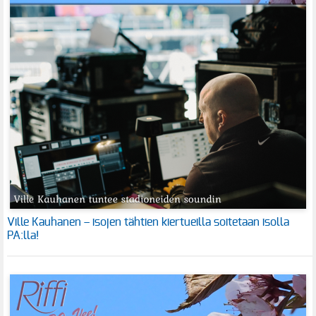
Ville Kauhanen – isojen tähtien kiertueilla soitetaan isolla
PA:lla!