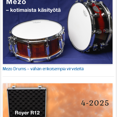
Mezo Drums – vähän erikoisempia virveleitä