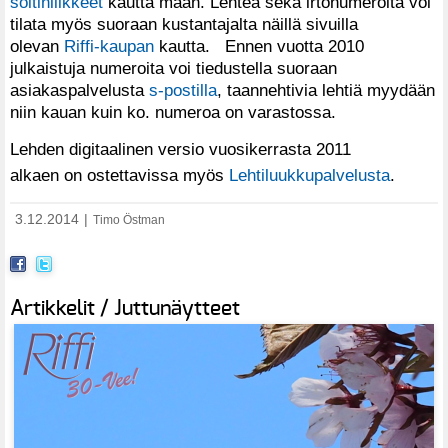
soitinliikkeet
kautta maan. Lehteä sekä irtonumeroita voi
tilata myös suoraan kustantajalta näillä sivuilla
olevan
Riffi-kaupan
kautta. Ennen vuotta 2010
julkaistuja numeroita voi tiedustella suoraan
asiakaspalvelusta
s-postilla
, taannehtivia lehtiä myydään
niin kauan kuin ko. numeroa on varastossa.
Lehden digitaalinen versio vuosikerrasta 2011
alkaen on ostettavissa myös
Lehtiluukkupalvelusta
.
3.12.2014
|
Timo Östman
Artikkelit / Juttunäytteet