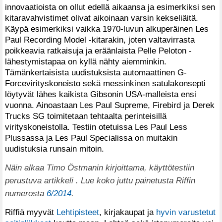
innovaatioista on ollut edellä aikaansa ja esimerkiksi sen
kitaravahvistimet olivat aikoinaan varsin kekseliäitä.
Käypä esimerkiksi vaikka 1970-luvun alkuperäinen Les
Paul Recording Model -kitarakin, joten valtavirrasta
poikkeavia ratkaisuja ja eräänlaista Pelle Peloton -
lähestymistapaa on kyllä nähty aiemminkin.
Tämänkertaisista uudistuksista automaattinen G-
Forcevirityskoneisto sekä messinkinen satulakonsepti
löytyvät lähes kaikista Gibsonin USA-malleista ensi
vuonna. Ainoastaan Les Paul Supreme, Firebird ja Derek
Trucks SG toimitetaan tehtaalta perinteisillä
virityskoneistolla. Testiin otetuissa Les Paul Less
Plussassa ja Les Paul Specialissa on muitakin
uudistuksia runsain mitoin.
Näin alkaa Timo Östmanin kirjoittama, käyttötestiin
perustuva artikkeli . Lue koko juttu painetusta Riffin
numerosta
6/2014
.
Riffiä myyvät
Lehtipisteet
, kirjakaupat ja
hyvin varustetut