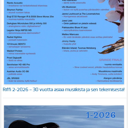
Riffi 2-2026 – 30 vuotta asiaa musiikista ja sen tekemisestä!