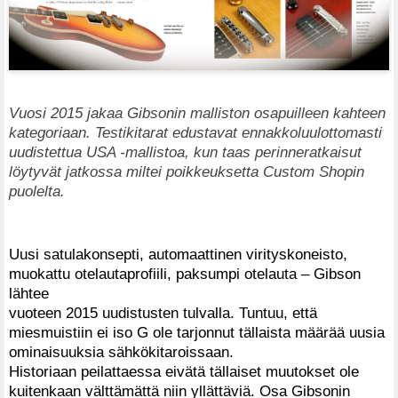
Vuosi 2015 jakaa Gibsonin malliston osapuilleen kahteen
kategoriaan. Testikitarat edustavat ennakkoluulottomasti
uudistettua USA -mallistoa, kun taas perinneratkaisut
löytyvät jatkossa miltei poikkeuksetta Custom Shopin
puolelta.
Uusi satulakonsepti, automaattinen virityskoneisto,
muokattu otelautaprofiili, paksumpi otelauta – Gibson
lähtee
vuoteen 2015 uudistusten tulvalla. Tuntuu, että
miesmuistiin ei iso G ole tarjonnut tällaista määrää uusia
ominaisuuksia sähkökitaroissaan.
Historiaan peilattaessa eivätä tällaiset muutokset ole
kuitenkaan välttämättä niin yllättäviä. Osa Gibsonin