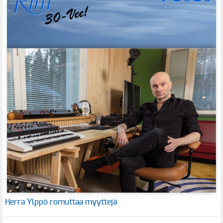
Herra Ylppö romuttaa myyttejä