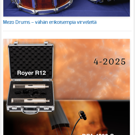
Mezo Drums – vähän erikoisempia virveleitä