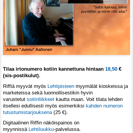
Tilaa irtonumero kotiin kannettuna hintaan
18,50
€
(sis-postikulut).
Riffiä myyvät myös
Lehtipisteen
myymälät kioskeissa ja
marketeissa sekä luonnollisestikin hyvin
varustetut
soitinliikkeet
kautta maan. Voit tilata lehden
itsellesi edullisesti myös esimerkiksi
kahden numeron
tutustumistarjouksena
(25 €).
Digitaalinen Riffin näköispainos on
myynnissä
Lehtiluukku
-palvelussa.