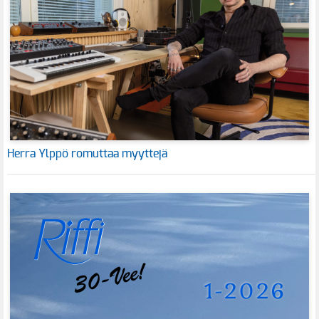
Herra Ylppö romuttaa myyttejä