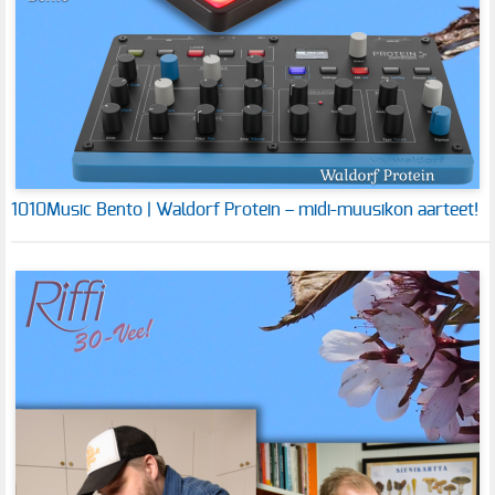
1010Music Bento | Waldorf Protein – midi-muusikon aarteet!