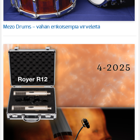
Mezo Drums – vähän erikoisempia virveleitä