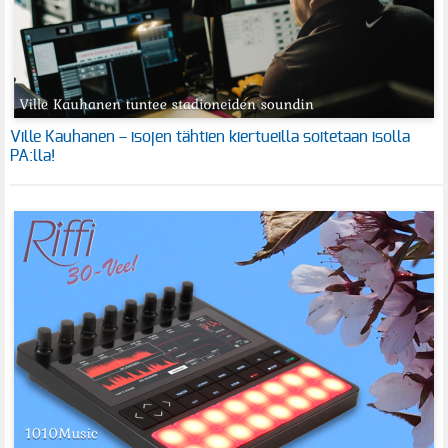
Ville Kauhanen – isojen tähtien kiertueilla soitetaan isolla
PA:lla!