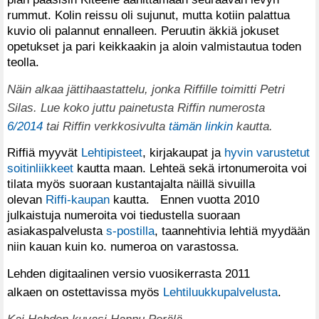
rummut. Kolin reissu oli sujunut, mutta kotiin palattua
kuvio oli palannut ennalleen. Peruutin äkkiä jokuset
opetukset ja pari keikkaakin ja aloin valmistautua toden
teolla.
Näin alkaa jättihaastattelu, jonka Riffille toimitti Petri
Silas. Lue koko juttu painetusta Riffin numerosta
6/2014
tai Riffin verkkosivulta
tämän linkin
kautta.
Riffiä myyvät
Lehtipisteet
, kirjakaupat ja
hyvin varustetut
soitinliikkeet
kautta maan. Lehteä sekä irtonumeroita voi
tilata myös suoraan kustantajalta näillä sivuilla
olevan
Riffi-kaupan
kautta. Ennen vuotta 2010
julkaistuja numeroita voi tiedustella suoraan
asiakaspalvelusta
s-postilla
, taannehtivia lehtiä myydään
niin kauan kuin ko. numeroa on varastossa.
Lehden digitaalinen versio vuosikerrasta 2011
alkaen on ostettavissa myös
Lehtiluukkupalvelusta
.
Kai Hahdon kuvasi Hannu Perälä