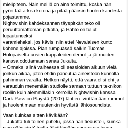
mielipiteen. Näin meillä on aina toimittu, koska hän
pyörittää arkea kotona ja pitää pääosin huolen kahdesta
pojastamme.
Nightwishin kahdeksannen täyspitkän teko oli
peruuttamattoman pitkällä, ja Hahto oli tullut
lupautuneeksi
varamieheksi, jos kävisi niin ettei Nevalaisen kunto
kohene ajoissa. Pian rumpuässä saikin Tuomas
Holopaiselta uusien kappaleiden demot ja jäi muiden
kanssa odottamaan sanaa Jukalta.
– Onneksi siinä vaiheessa oli sessioiden alkuun vielä
jonkun aikaa, joten ehdin paneutua aineistoon kunnolla –
pahimman varalta. Hetken näytti, että vaara olisi ohi ja
varauduin menemään studiolle samaan tuttuun teknikon
rooliin kuin aiemmillakin kerroilla Nightwishin kanssa
Dark Passion Playstä (2007) lähtien: virittämään rummut
ja huolehtimaan muutenkin hyvästä lähtösoundista.
Vaan kuinkas sitten kävikään?
– Jukalta tuli toinen puhelu, jossa hän tiedusteli, kuinka
pian pääsisin Kiteelle äänittämään seuraavan levyn