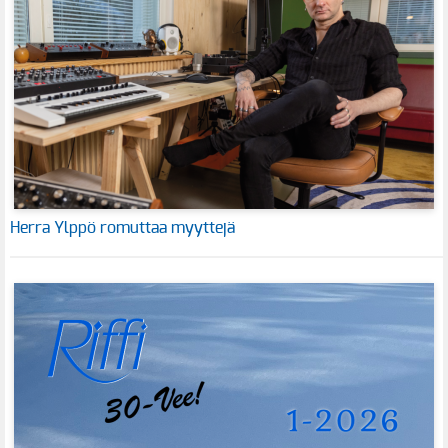
Herra Ylppö romuttaa myyttejä