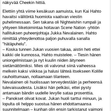
näkyvää Cheekin hittiä.
Elettiin yhtä viime kesäkuun aamuista, kun Kai Hahto
havaitsi välitöntä huomiota vaativan viestin
puhelimessaan. Sen takana oli Nightwishin rumpali ja
yhtyeen liiketoimintaa hoitavan Scene Nation -yhtiön
hallituksen puheenjohtaja Jukka Nevalainen. Hahto
nimittää yhteydenottoa paljon puhuvalla sanalla
”hätäpuhelu”.
– Koska tunnen Jukan vuosien takaa, aistin heti ettei
kaikki ole kunnossa, Hahto muistelee. – Tiesin hänen
uniongelmistaan ja nyt kuulin niiden äityneen
sietämättömiksi. Mies oli valvonut siinä vaiheessa
melkein kaksi viikkoa ja halusi lähteä itsekseen Kolille
rauhoittumaan, nollaamaan tilanteen.
Nevalainen oli huolissaan terveydestään ja perheensä
tulevaisuudesta. Lisäksi hän pelkäsi, ettei pysty
antamaan bändin uudelle levylle sataa prosenttia.
– Panokset olivat kovat. Jukan huoli tarttui minuun, ja
lopulta oli helppo suostua hänen ehdottamaansa
suunnitelmaan – kunhan olin ensin tarkistanut vaimoni