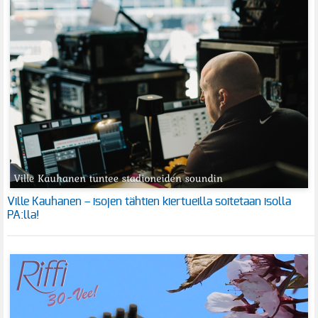
Ville Kauhanen – isojen tähtien kiertueilla soitetaan isolla
PA:lla!