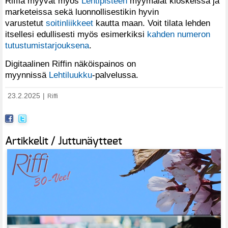
Riffiä myyvät myös
Lehtipisteen
myymälät kioskeissa ja
marketeissa sekä luonnollisestikin hyvin
varustetut
soitinliikkeet
kautta maan. Voit tilata lehden
itsellesi edullisesti myös esimerkiksi
kahden numeron
tutustumistarjouksena
.
Digitaalinen Riffin näköispainos on
myynnissä
Lehtiluukku
-palvelussa.
23.2.2025
|
Riffi
Artikkelit / Juttunäytteet