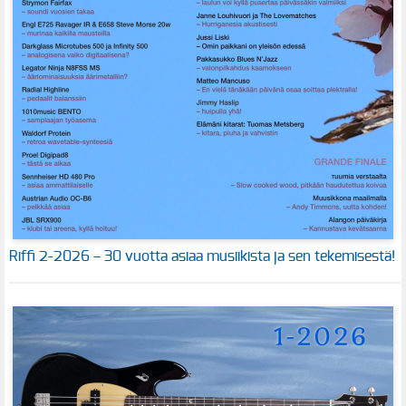
Riffi 2-2026 – 30 vuotta asiaa musiikista ja sen tekemisestä!