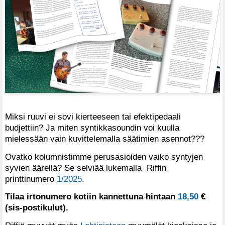
Miksi ruuvi ei sovi kierteeseen tai efektipedaali
budjettiin? Ja miten syntikkasoundin voi kuulla
mielessään vain kuvittelemalla säätimien asennot???
Ovatko kolumnistimme perusasioiden vaiko syntyjen
syvien äärellä? Se selviää lukemalla Riffin
printtinumero
1/2025
.
Tilaa irtonumero kotiin kannettuna hintaan
18,50
€
(sis-postikulut).