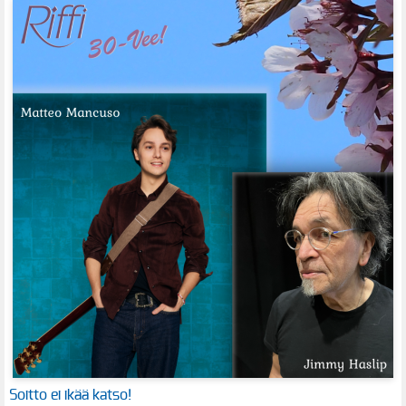
Soitto ei ikää katso!