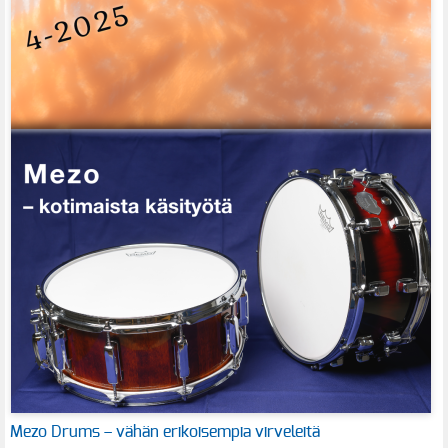
Mezo Drums – vähän erikoisempia virveleitä