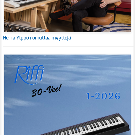
Herra Ylppö romuttaa myyttejä