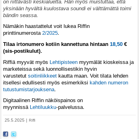
on riittävästi keskialuetta. Hän myös muistuttaa, että
yksinään hyvältä kuulostava soundi ei välttämättä toimi
bändin seassa.
Nämäkin haastattelut voit lukea Riffin
printtinumerosta
2/2025
.
Tilaa irtonumero kotiin kannettuna hintaan
18,50
€
(sis-postikulut).
Riffiä myyvät myös
Lehtipisteen
myymälät kioskeissa ja
marketeissa sekä luonnollisestikin hyvin
varustetut
soitinliikkeet
kautta maan. Voit tilata lehden
itsellesi edullisesti myös esimerkiksi
kahden numeron
tutustumistarjouksena
.
Digitaalinen Riffin näköispainos on
myynnissä
Lehtiluukku
-palvelussa.
25.5.2025
|
Riffi