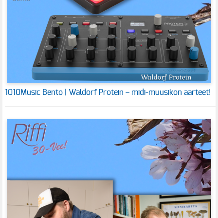
1010Music Bento | Waldorf Protein – midi-muusikon aarteet!