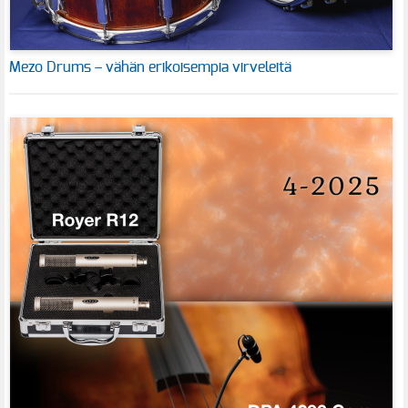
Mezo Drums – vähän erikoisempia virveleitä