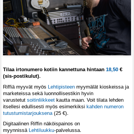
Tilaa irtonumero kotiin kannettuna hintaan
18,50
€
(sis-postikulut).
Riffiä myyvät myös
Lehtipisteen
myymälät kioskeissa ja
marketeissa sekä luonnollisestikin hyvin
varustetut
soitinliikkeet
kautta maan. Voit tilata lehden
itsellesi edullisesti myös esimerkiksi
kahden numeron
tutustumistarjouksena
(25 €).
Digitaalinen Riffin näköispainos on
myynnissä
Lehtiluukku
-palvelussa.