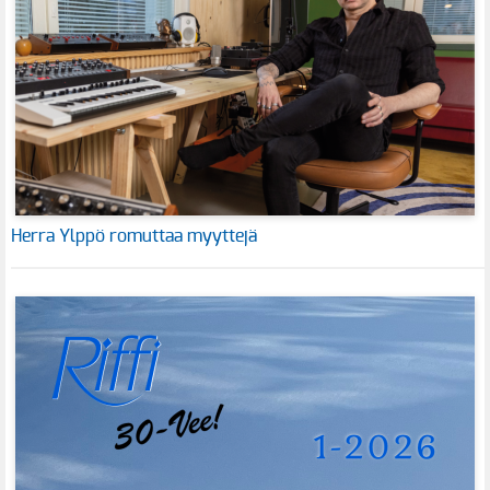
Herra Ylppö romuttaa myyttejä