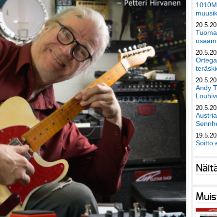
1010Mu
muusik
20.5.2
Tuomas
osaami
20.5.2
Ortega
teräski
20.5.2
Andy T
Louhivu
20.5.2
Austri
Sennhe
19.5.2
Soitto 
Näit
Muis