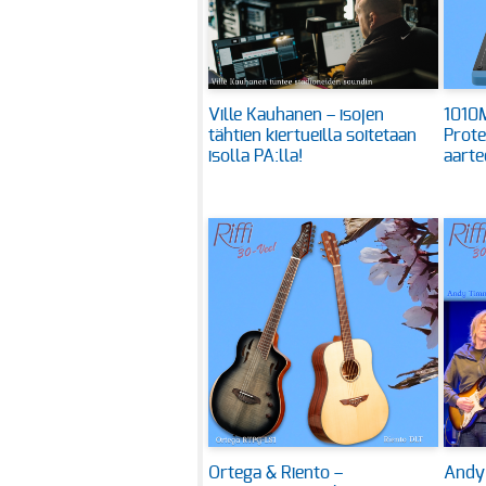
Ville Kauhanen – isojen
1010M
tähtien kiertueilla soitetaan
Prote
isolla PA:lla!
aarte
Ortega & Riento –
Andy