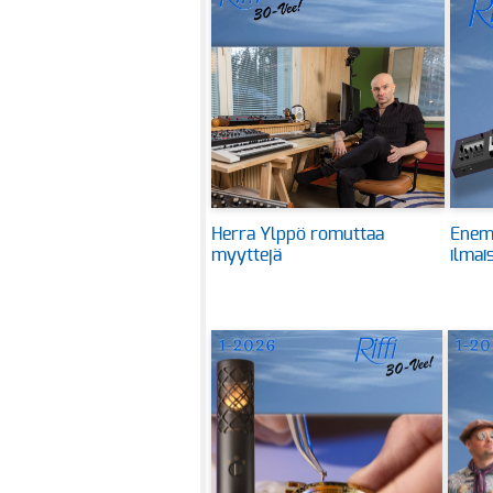
Herra Ylppö romuttaa
Enem
myyttejä
ilmai