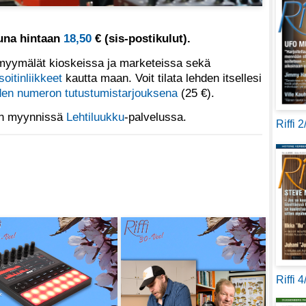
tuna hintaan
18,50
€ (sis-postikulut).
yymälät kioskeissa ja marketeissa sekä
soitinliikkeet
kautta maan. Voit tilata lehden itsellesi
en numeron tutustumistarjouksena
(25 €).
 on myynnissä
Lehtiluukku
-palvelussa.
Riffi 
Riffi 