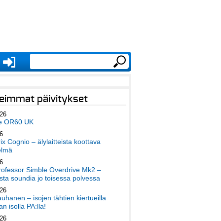
eimmat päivitykset
026
e OR60 UK
6
x Cognio – älylaitteista koottava
elmä
6
ofessor Simble Overdrive Mk2 –
ta soundia jo toisessa polvessa
026
auhanen – isojen tähtien kiertueilla
an isolla PA:lla!
026