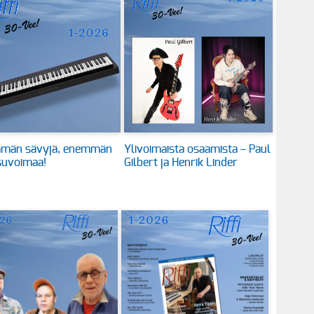
män sävyjä, enemmän
Ylivoimaista osaamista – Paul
suvoimaa!
Gilbert ja Henrik Linder