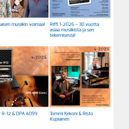
aisen musiikin voimaa!
Riffi 1-2026 – 30 vuotta
asiaa musiikista ja sen
tekemisestä!
 R-12 & DPA 4099
Tommi Kekoni & Risto
Kupiainen