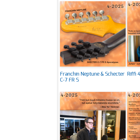
Franchin Neptune & Schecter
Riffi
C-7 FR S