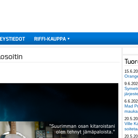
EYSTIEDOT
RIFFI-KAUPPA
losoitin
Tuor
15.6.2
Orang
9.6.202
Symetri
järjest
6.6.202
Mad Pr
maukas
20.5.2
Ville K
soiteta
20.5.2