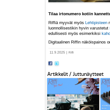
Tilaa irtonumero kotiin kannet
Riffiä myyvät myös
Lehtipisteen
m
luonnollisestikin hyvin varustetut
edullisesti myös esimerkiksi
kahd
Digitaalinen Riffin näköispainos
11.9.2025
|
Riffi
Artikkelit / Juttunäytteet