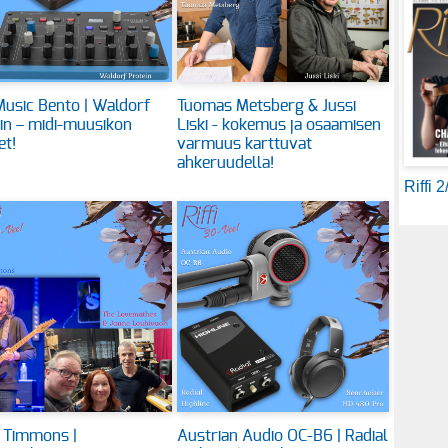
usic Bento | Waldorf
Tuomas Metsberg & Jussi
in – midi-muusikon
Liski - kokemus ja osaamisen
et!
varmuus karttuvat
ahkeruudella!
Riffi 
 Timmons |
Austrian Audio OC-B6 | Radial