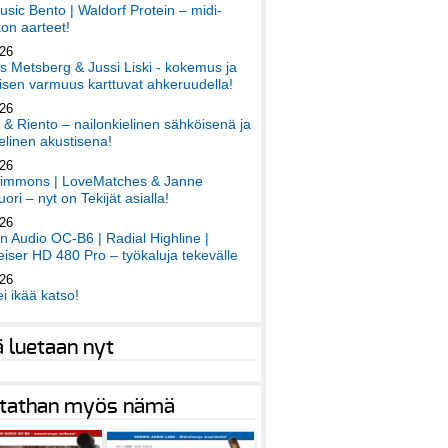
sic Bento | Waldorf Protein – midi-
on aarteet!
026
 Metsberg & Jussi Liski - kokemus ja
sen varmuus karttuvat ahkeruudella!
026
 & Riento – nailonkielinen sähköisenä ja
elinen akustisena!
026
immons | LoveMatches & Janne
ori – nyt on Tekijät asialla!
026
an Audio OC-B6 | Radial Highline |
iser HD 480 Pro – työkaluja tekevälle
026
ei ikää katso!
ä luetaan nyt
tathan myös nämä