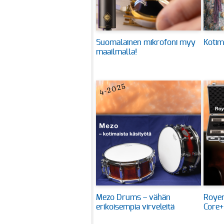
Suomalainen mikrofoni myy
Kotim
maailmalla!
Mezo Drums – vähän
Royer
erikoisempia virveleitä
Core+