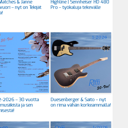
Matches & Janne
Highline | Sennheiser HD 480
vuori – nyt on Tekijät
Pro – työkaluja tekevälle
a!
 2-2026 – 30 vuotta
Duesenberger & Saito – nyt
 musiikista ja sen
on rima vähän korkeammalla!
isestä!