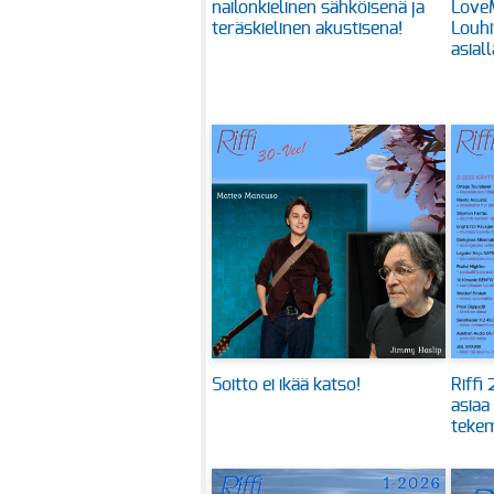
nailonkielinen sähköisenä ja
Love
teräskielinen akustisena!
Louhi
asiall
Soitto ei ikää katso!
Riffi
asiaa
tekem