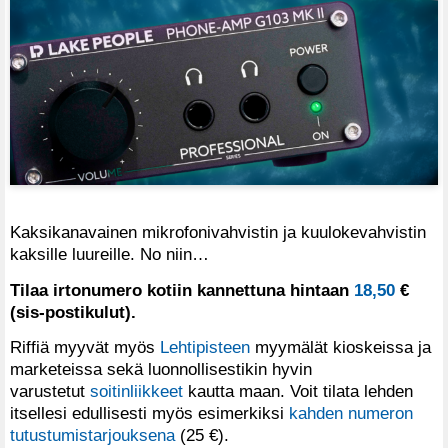
Kaksikanavainen mikrofonivahvistin ja kuulokevahvistin
kaksille luureille. No niin…
Tilaa irtonumero kotiin kannettuna hintaan
18,50
€
(sis-postikulut).
Riffiä myyvät myös
Lehtipisteen
myymälät kioskeissa ja
marketeissa sekä luonnollisestikin hyvin
varustetut
soitinliikkeet
kautta maan. Voit tilata lehden
itsellesi edullisesti myös esimerkiksi
kahden numeron
tutustumistarjouksena
(25 €).