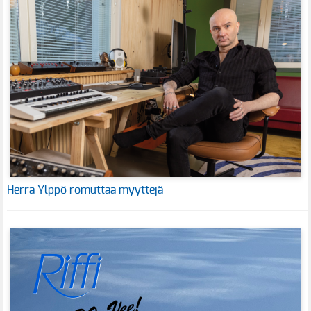
Herra Ylppö romuttaa myyttejä