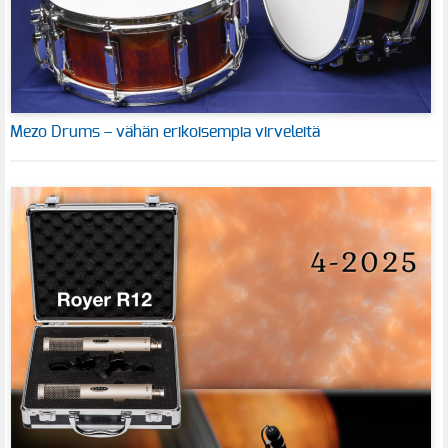
Mezo Drums – vähän erikoisempia virveleitä