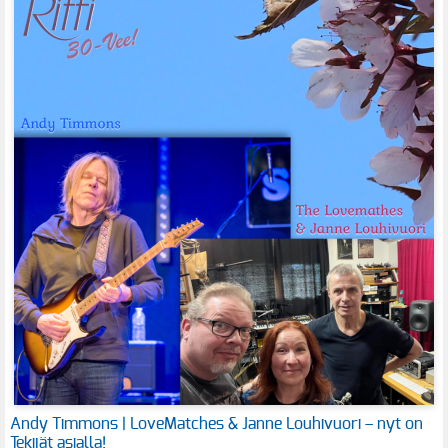
Andy Timmons | LoveMatches & Janne Louhivuori – nyt on
Tekijät asialla!