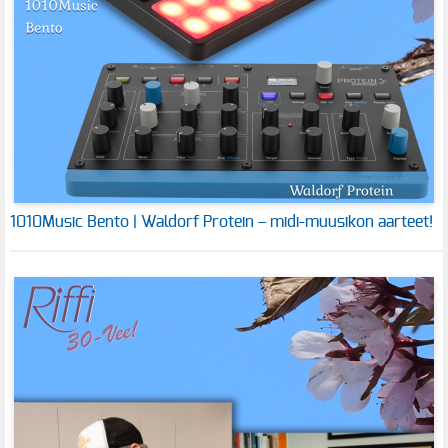
1010Music Bento | Waldorf Protein – midi-muusikon aarteet!