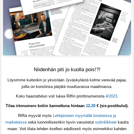
Niidenhän piti jo kuolla pois!?!
Löysimme kuitenkin jo yksistään Jyväskylästä kolme verevää pajaa,
joilla on konstinsa pärjätä muuttuvassa maailmassa.
Koko haastattelun voit lukea Riffin printtinumerosta
4/2023
.
Tilaa irtonumero kotiin kannettuna hintaan
12,20
€ (sis-postikulut).
Riffiä myyvät myös
Lehtipisteen myymälät kioskeissa ja
marketeissa
sekä luonnollisestikin hyvin varustetut
soitinliikkeet
kautta
maan. Voit tilata lehden itsellesi edullisesti myös esimerkiksi kahden