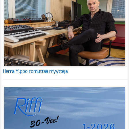
Herra Ylppö romuttaa myyttejä