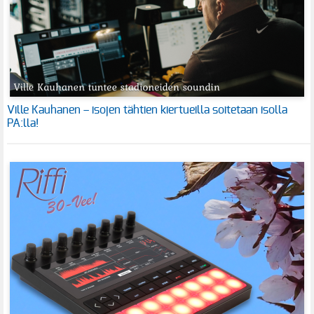
Ville Kauhanen – isojen tähtien kiertueilla soitetaan isolla
PA:lla!