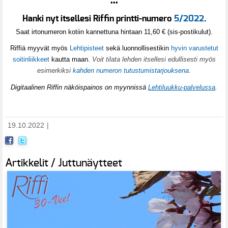
•••
Hanki nyt itsellesi Riffin printti-numero
5/2022
.
Saat irtonumeron kotiin kannettuna hintaan 11,60 € (sis-postikulut).
Riffiä myyvät myös
Lehtipisteet
sekä luonnollisestikin
hyvin varustetut
soitinliikkeet
kautta maan.
Voit tilata lehden itsellesi edullisesti myös
esimerkiksi
kahden numeron tutustumistarjouksena.
Digitaalinen Riffin näköispainos on myynnissä
Lehtiluukku-palvelussa
.
19.10.2022
|
Artikkelit / Juttunäytteet