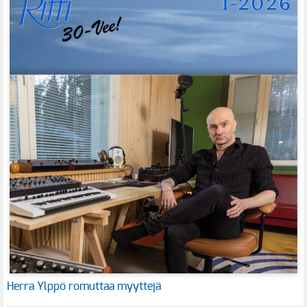
Herra Ylppö romuttaa myyttejä