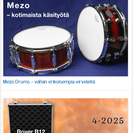
Mezo Drums – vähän erikoisempia virveleitä