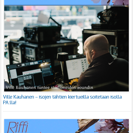
Ville Kauhanen – isojen tähtien kiertueilla soitetaan isolla
PA:lla!