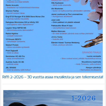
Riffi 2-2026 – 30 vuotta asiaa musiikista ja sen tekemisestä!