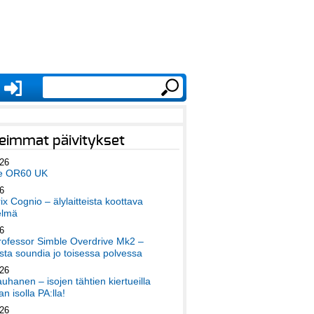
eimmat päivitykset
026
e OR60 UK
6
x Cognio – älylaitteista koottava
elmä
6
ofessor Simble Overdrive Mk2 –
ta soundia jo toisessa polvessa
026
auhanen – isojen tähtien kiertueilla
an isolla PA:lla!
026