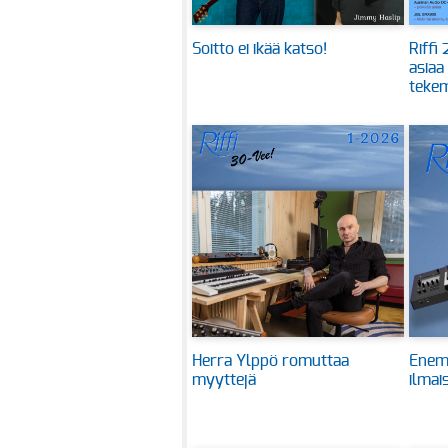
Soitto ei ikää katso!
Riffi
asiaa
tekem
Herra Ylppö romuttaa
Enem
myyttejä
ilmai