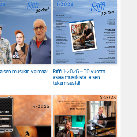
aisen musiikin voimaa!
Riffi 1-2026 – 30 vuotta
asiaa musiikista ja sen
tekemisestä!