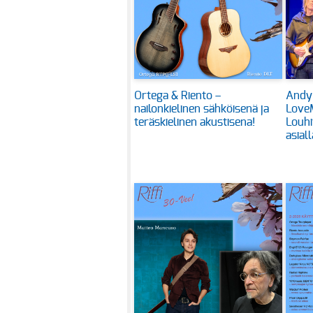
Ortega & Riento –
Andy
nailonkielinen sähköisenä ja
Love
teräskielinen akustisena!
Louhi
asiall