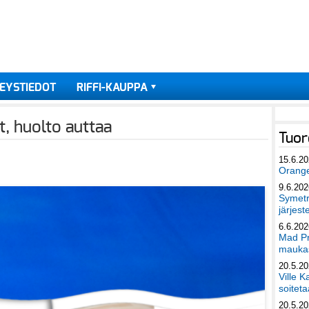
EYSTIEDOT
RIFFI-KAUPPA
t, huolto auttaa
Tuor
15.6.2
Orang
9.6.202
Symetri
järjest
6.6.202
Mad Pr
maukas
20.5.2
Ville K
soiteta
20.5.2