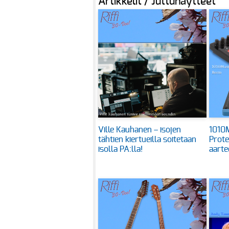
Artikkelit / Juttunäytteet
Ville Kauhanen – isojen
1010M
tähtien kiertueilla soitetaan
Prote
isolla PA:lla!
aarte