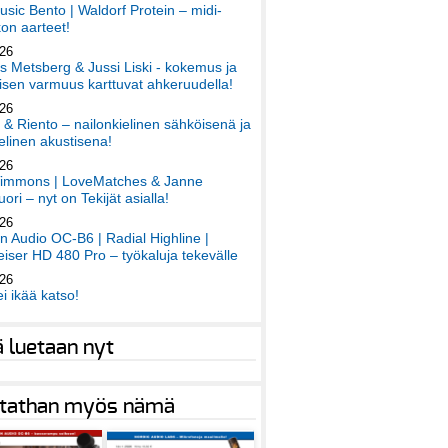
sic Bento | Waldorf Protein – midi-
on aarteet!
026
 Metsberg & Jussi Liski - kokemus ja
sen varmuus karttuvat ahkeruudella!
026
 & Riento – nailonkielinen sähköisenä ja
elinen akustisena!
026
immons | LoveMatches & Janne
ori – nyt on Tekijät asialla!
026
an Audio OC-B6 | Radial Highline |
iser HD 480 Pro – työkaluja tekevälle
026
ei ikää katso!
ä luetaan nyt
tathan myös nämä