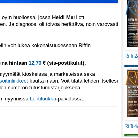
c oy:n huollossa, jossa
Heidi Meri
otti
n. Ja diagnoosi oli toivoa herättävä, noin varovasti
lin voit lukea kokonaisuudessaan Riffin
Riffi 
tuna hintaan
12,70
€ (sis-postikulut).
yymälät kioskeissa ja marketeissa sekä
soitinliikkeet
kautta maan. Voit tilata lehden itsellesi
den numeron tutustumistarjouksena.
 on myynnissä
Lehtiluukku
-palvelussa.
Riffi 