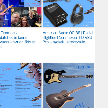
 Timmons |
Austrian Audio OC-B6 | Radial
Matches & Janne
Highline | Sennheiser HD 480
vuori – nyt on Tekijät
Pro – työkaluja tekevälle
a!