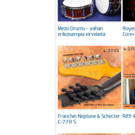
Mezo Drums – vähän
Royer
erikoisempia virveleitä
Core+
Franchin Neptune & Schecter
Riffi
C-7 FR S