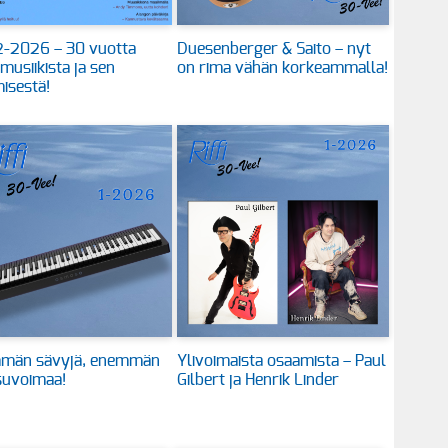
 2-2026 – 30 vuotta
Duesenberger & Saito – nyt
 musiikista ja sen
on rima vähän korkeammalla!
isestä!
män sävyjä, enemmän
Ylivoimaista osaamista – Paul
suvoimaa!
Gilbert ja Henrik Linder