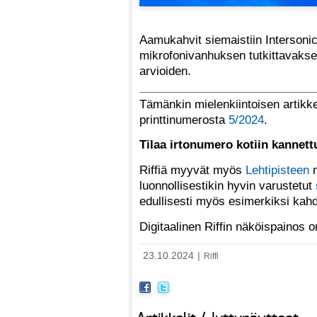
Aamukahvit siemaistiin Intersoni
mikrofonivanhuksen tutkittavaksee
arvioiden.
Tämänkin mielenkiintoisen artikke
printtinumerosta
5/2024
.
Tilaa irtonumero kotiin kannet
Riffiä myyvät myös
Lehtipisteen
m
luonnollisestikin hyvin varustetut
edullisesti myös esimerkiksi kah
Digitaalinen Riffin näköispainos
23.10.2024
|
Riffi