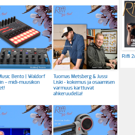
Riffi 
usic Bento | Waldorf
Tuomas Metsberg & Jussi
in – midi-muusikon
Liski - kokemus ja osaamisen
et!
varmuus karttuvat
ahkeruudella!