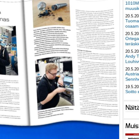
1010Mu
muusik
20.5.2
Tuomas
osaami
20.5.2
Ortega
teräski
20.5.2
Andy T
Louhivu
20.5.2
Austri
Sennhe
19.5.2
Soitto 
Näit
Muis