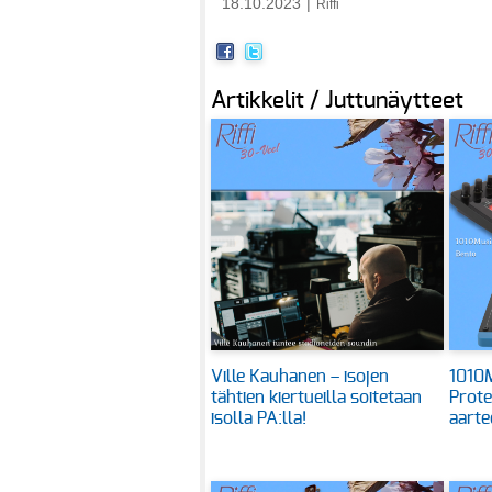
18.10.2023
|
Riffi
Artikkelit / Juttunäytteet
Ville Kauhanen – isojen
1010M
tähtien kiertueilla soitetaan
Prote
isolla PA:lla!
aarte