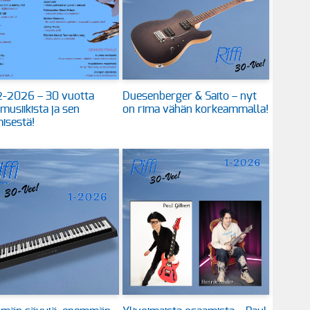
 2-2026 – 30 vuotta
Duesenberger & Saito – nyt
 musiikista ja sen
on rima vähän korkeammalla!
isestä!