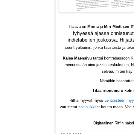
mu
Halava on
Minna
ja
Miri Miettisen
lyhyessä ajassa onnistunut 
indielabelien joukossa. Hiljat
countryalbumin, jonka taustoista ja te
Kaisa Mäensivu
tarttui kontrabassoon Ka
mennessään aina jazzin keskukseen, New
selvää, miten käy
Nämäkin haastattelu
Tilaa irtonumero koti
Riffiä myyvät myös
Lehtipisteen myy
varustetut
soitinliikkeet
kautta maan. Voit t
Digitaalinen Riffin nä