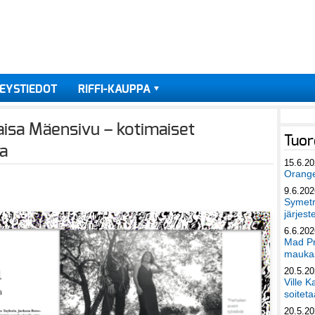
EYSTIEDOT
RIFFI-KAUPPA
aisa Mäensivu – kotimaiset
Tuor
sa
15.6.2
Orang
9.6.202
Symetri
järjest
6.6.202
Mad Pr
maukas
20.5.2
Ville K
soiteta
20.5.2