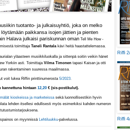
siikin tuotanto- ja julkaisuyhtiö, joka on melko
löytämään paikkansa isojen jättien ja pienten
tain Halava julkaisi pariskunnan oman
Tell Me How -
kemisestä
toimittaja
Taneli Rantala
kävi heitä haastattelemassa
.
Riffi 
urialan yläasteen musiikkiluokalla ja sittenpä soitin veikin hänet
 Yorkiin asti. Toimittaja
Vilma Timonen
tapasi Kaisan ja otti
 uran rakentaminen suuressa maailmassa.
t voit lukea Riffin printtinumerosta
5/2023
.
in kannettuna hintaan
12,20
€ (sis-postikulut).
mälät kioskeissa ja marketeissa
sekä luonnollisestikin hyvin
ilata lehden itsellesi edullisesti myös esimerkiksi kahden numeron
tutustumistarjouksena.
Riffi 
köispainos on myynnissä
Lehtiluukku
-palvelussa.