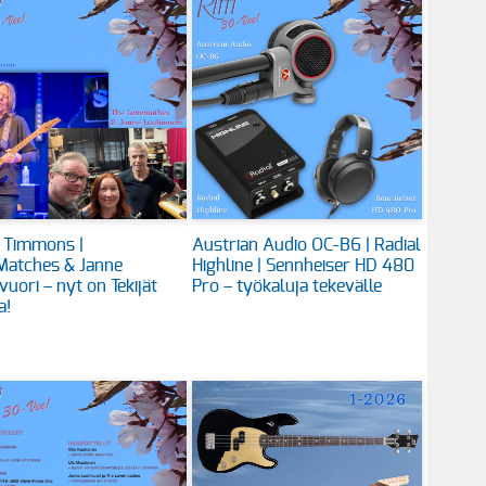
 Timmons |
Austrian Audio OC-B6 | Radial
Matches & Janne
Highline | Sennheiser HD 480
vuori – nyt on Tekijät
Pro – työkaluja tekevälle
a!