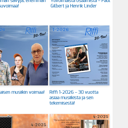
män sävyjä, enemmän
Ylivoimaista osaamista – Paul
suvoimaa!
Gilbert ja Henrik Linder
aisen musiikin voimaa!
Riffi 1-2026 – 30 vuotta
asiaa musiikista ja sen
tekemisestä!