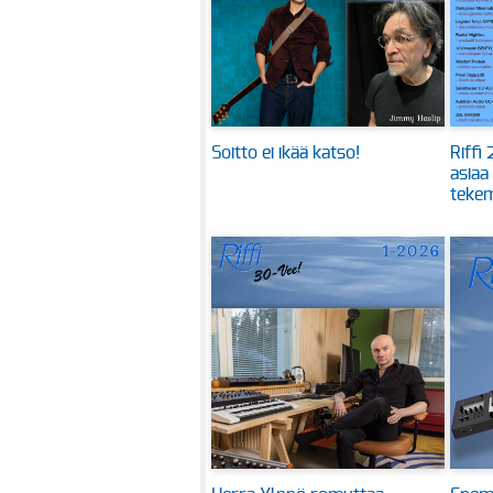
Soitto ei ikää katso!
Riffi
asiaa
tekem