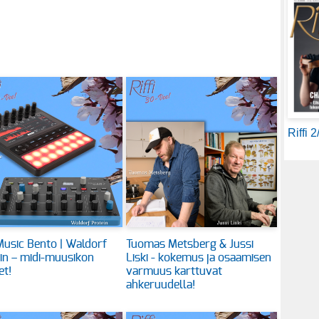
Riffi 
usic Bento | Waldorf
Tuomas Metsberg & Jussi
in – midi-muusikon
Liski - kokemus ja osaamisen
et!
varmuus karttuvat
ahkeruudella!