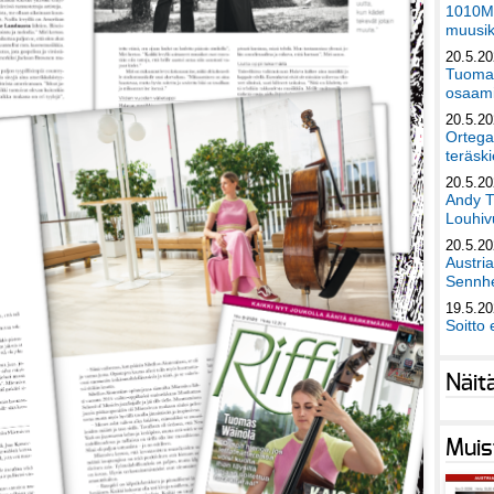
1010Mu
muusik
20.5.2
Tuomas
osaami
20.5.2
Ortega
teräski
20.5.2
Andy T
Louhivu
20.5.2
Austri
Sennhe
19.5.2
Soitto 
Näit
Muis