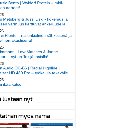
sic Bento | Waldorf Protein – midi-
on aarteet!
026
 Metsberg & Jussi Liski - kokemus ja
sen varmuus karttuvat ahkeruudella!
026
 & Riento – nailonkielinen sähköisenä ja
elinen akustisena!
026
immons | LoveMatches & Janne
ori – nyt on Tekijät asialla!
026
an Audio OC-B6 | Radial Highline |
iser HD 480 Pro – työkaluja tekevälle
026
ei ikää katso!
ä luetaan nyt
tathan myös nämä