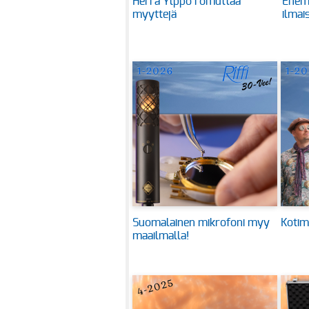
Herra Ylppö romuttaa
Enem
myyttejä
ilmai
Suomalainen mikrofoni myy
Kotim
maailmalla!