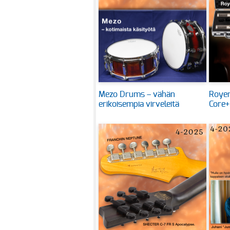
Mezo Drums – vähän
Royer
erikoisempia virveleitä
Core+