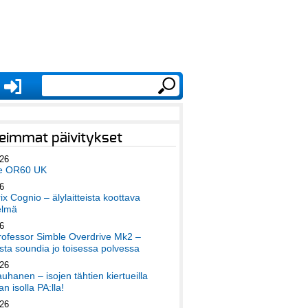
eimmat päivitykset
026
e OR60 UK
6
x Cognio – älylaitteista koottava
elmä
6
ofessor Simble Overdrive Mk2 –
ta soundia jo toisessa polvessa
026
auhanen – isojen tähtien kiertueilla
an isolla PA:lla!
026