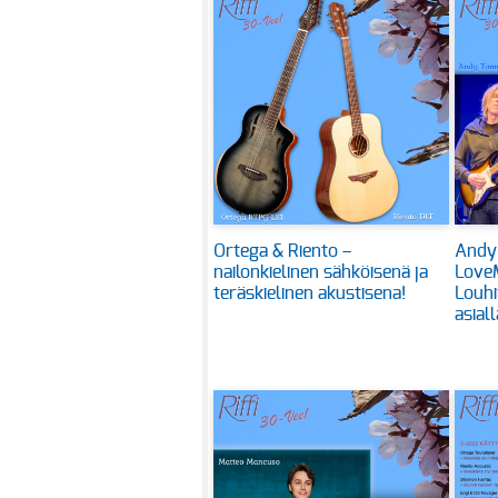
Ortega & Riento –
Andy
nailonkielinen sähköisenä ja
Love
teräskielinen akustisena!
Louhi
asiall