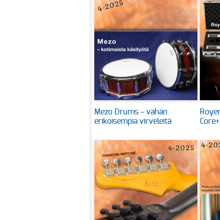
Mezo Drums – vähän
Royer
erikoisempia virveleitä
Core+