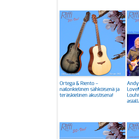
Ortega & Riento –
Andy
nailonkielinen sähköisenä ja
Love
teräskielinen akustisena!
Louhi
asiall