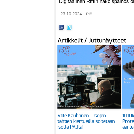
Digitaalinen Riffin näköispainos
23.10.2024
|
Riffi
Artikkelit / Juttunäytteet
Ville Kauhanen – isojen
1010M
tähtien kiertueilla soitetaan
Prote
isolla PA:lla!
aarte