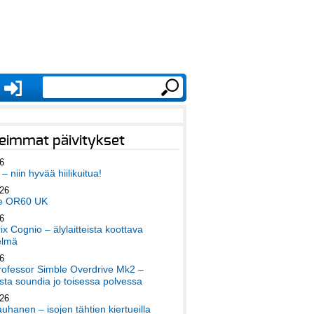
eimmat päivitykset
6
– niin hyvää hiilikuitua!
026
e OR60 UK
6
x Cognio – älylaitteista koottava
elmä
6
ofessor Simble Overdrive Mk2 –
ta soundia jo toisessa polvessa
026
auhanen – isojen tähtien kiertueilla