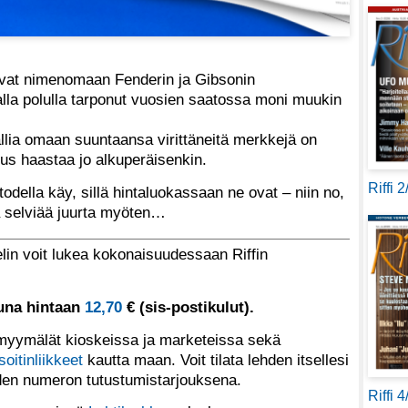
ovat nimenomaan Fenderin ja Gibsonin
malla polulla tarponut vuosien saatossa moni muukin
llia omaan suuntaansa virittäneitä merkkejä on
utus haastaa jo alkuperäisenkin.
Riffi 
todella käy, sillä hintaluokassaan ne ovat – niin no,
sia selviää juurta myöten…
lin voit lukea kokonaisuudessaan Riffin
tuna hintaan
12,70
€ (sis-postikulut).
yymälät kioskeissa ja marketeissa sekä
soitinliikkeet
kautta maan. Voit tilata lehden itsellesi
den numeron tutustumistarjouksena.
Riffi 