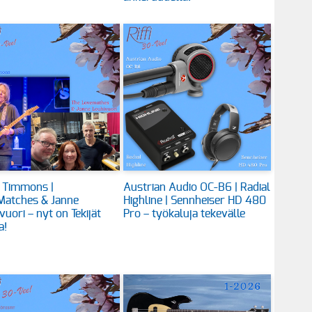
 Timmons |
Austrian Audio OC-B6 | Radial
Matches & Janne
Highline | Sennheiser HD 480
vuori – nyt on Tekijät
Pro – työkaluja tekevälle
a!