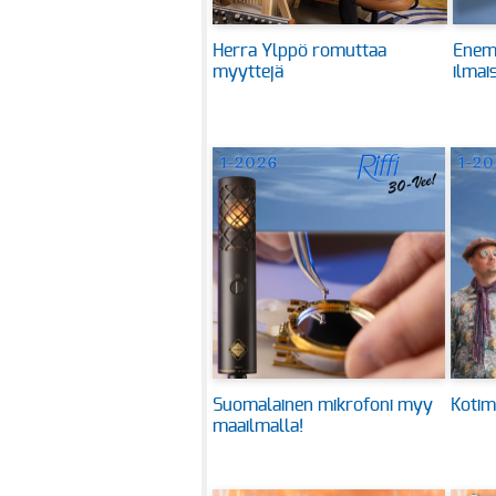
Herra Ylppö romuttaa
Enem
myyttejä
ilmai
Suomalainen mikrofoni myy
Kotim
maailmalla!