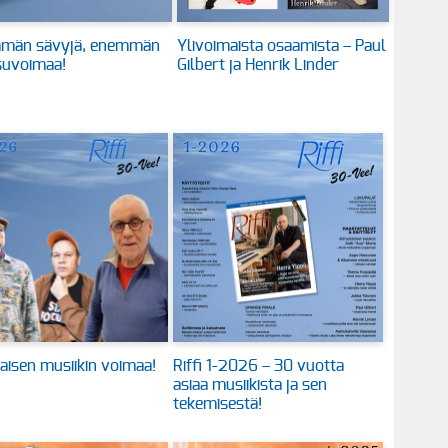
män sävyjä, enemmän
Ylivoimaista osaamista – Paul
suvoimaa!
Gilbert ja Henrik Linder
aisen musiikin voimaa!
Riffi 1-2026 – 30 vuotta
asiaa musiikista ja sen
tekemisestä!