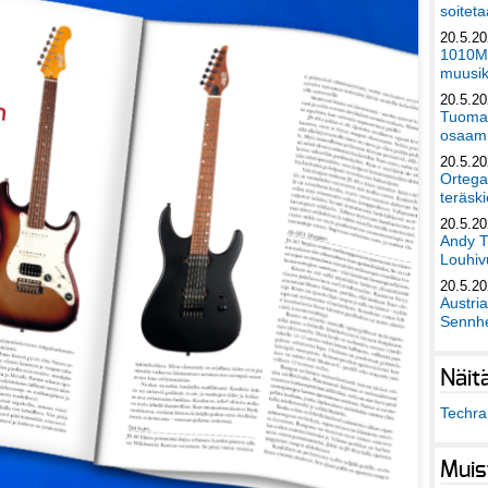
soiteta
20.5.2
1010Mu
muusik
20.5.2
Tuomas
osaami
20.5.2
Ortega
teräski
20.5.2
Andy T
Louhivu
20.5.2
Austri
Sennhe
Näit
Techra 
Muis