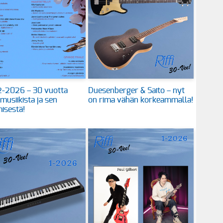
 2-2026 – 30 vuotta
Duesenberger & Saito – nyt
 musiikista ja sen
on rima vähän korkeammalla!
isestä!