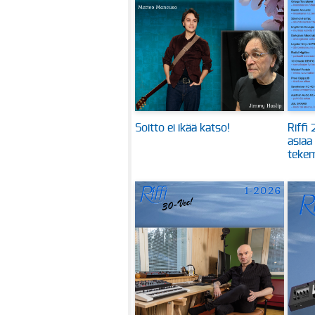
Soitto ei ikää katso!
Riffi
asiaa
tekem