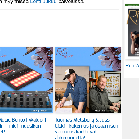
 on myynnissä
Lehtiluukku
-palvelussa.
Riffi 
usic Bento | Waldorf
Tuomas Metsberg & Jussi
in – midi-muusikon
Liski - kokemus ja osaamisen
et!
varmuus karttuvat
ahkeruudella!