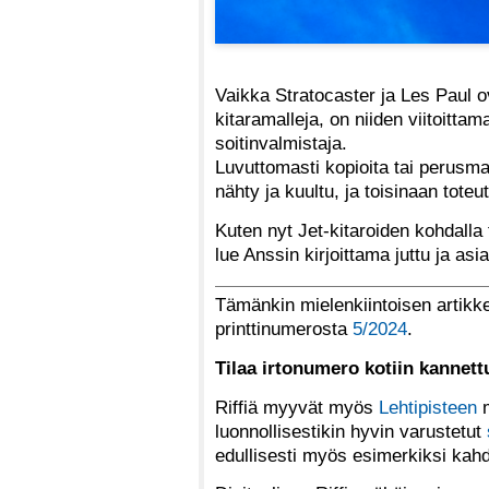
Vaikka Stratocaster ja Les Paul 
kitaramalleja, on niiden viitoitta
soitinvalmistaja.
Luvuttomasti kopioita tai perusma
nähty ja kuultu, ja toisinaan tote
Kuten nyt Jet-kitaroiden kohdalla 
lue Anssin kirjoittama juttu ja a
Tämänkin mielenkiintoisen artikke
printtinumerosta
5/2024
.
Tilaa irtonumero kotiin kannet
Riffiä myyvät myös
Lehtipisteen
m
luonnollisestikin hyvin varustetut
edullisesti myös esimerkiksi kah