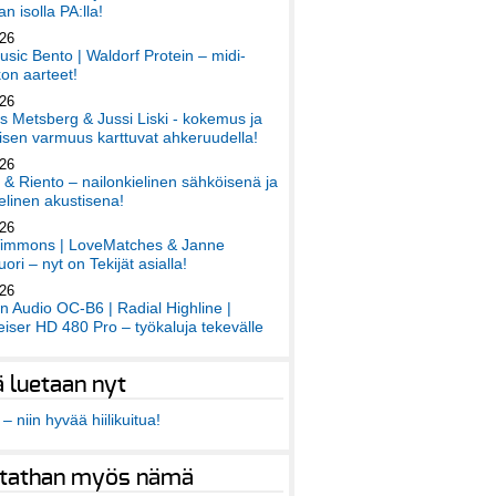
an isolla PA:lla!
026
sic Bento | Waldorf Protein – midi-
on aarteet!
026
 Metsberg & Jussi Liski - kokemus ja
sen varmuus karttuvat ahkeruudella!
026
 & Riento – nailonkielinen sähköisenä ja
elinen akustisena!
026
immons | LoveMatches & Janne
ori – nyt on Tekijät asialla!
026
an Audio OC-B6 | Radial Highline |
iser HD 480 Pro – työkaluja tekevälle
ä luetaan nyt
– niin hyvää hiilikuitua!
tathan myös nämä