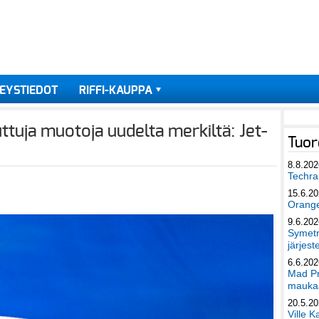
EYSTIEDOT
RIFFI-KAUPPA
uttuja muotoja uudelta merkiltä: Jet-
Tuor
8.8.202
Techra 
15.6.2
Orang
9.6.202
Symetri
järjest
6.6.202
Mad Pr
maukas
20.5.2
Ville K